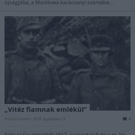
újságjába, a Manilowa karácsonyi számába…
„Vitéz fiamnak emlékül”
PásztorLevente
•
2019. augusztus 15.
4
Fotó az Úz völgyéből 1917. augusztus 9-én a m. kir.