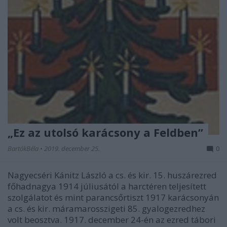
„Ez az utolsó karácsony a Feldben”
BartókBéla
•
2019. december 25.
0
Nagyecséri Kánitz László a cs. és kir. 15. huszárezred
főhadnagya 1914 júliusától a harctéren teljesített
szolgálatot és mint parancsőrtiszt 1917 karácsonyán
a cs. és kir. máramarosszigeti 85. gyalogezredhez
volt beosztva. 1917. december 24-én az ezred tábori