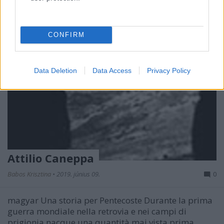
CONFIRM
Data Deletion
Data Access
Privacy Policy
Attilio Caneppa
Babos Krisztina
•
2019. június 09.
0
magyar Una storia per Pentecoste Durante la prima
guerra mondiale nella retrovia e nei campi di
prigionia nacque una quantità mai vista prima