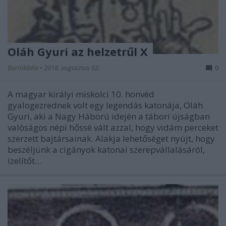
Oláh Gyuri az helzetrűl X
BartókBéla
•
2018. augusztus 02.
0
A magyar királyi miskolci 10. honvéd
gyalogezrednek volt egy legendás katonája, Oláh
Gyuri, aki a Nagy Háború idején a tábori újságban
valóságos népi hőssé vált azzal, hogy vidám perceket
szerzett bajtársainak. Alakja lehetőséget nyújt, hogy
beszéljünk a cigányok katonai szerepvállalásáról,
ízelítőt…