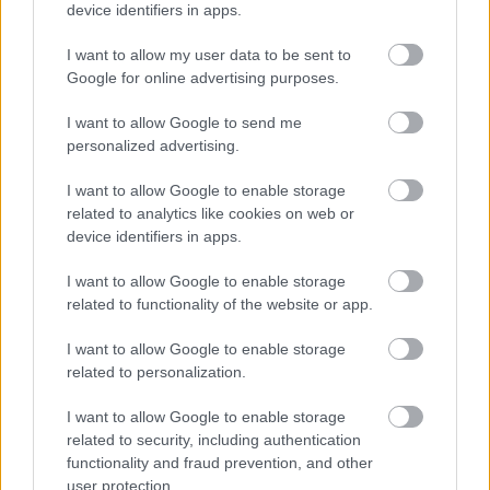
device identifiers in apps.
I want to allow my user data to be sent to
Google for online advertising purposes.
I want to allow Google to send me
personalized advertising.
I want to allow Google to enable storage
Caneppa Attilio
related to analytics like cookies on web or
device identifiers in apps.
Babos Krisztina
•
2019. június 09.
0
I want to allow Google to enable storage
italiano Történet pünkösdre Az első világháború
related to functionality of the website or app.
idején addig soha nem látott mennyiségben és
kivitelben keletkeztek a fronton vagy a hátországban
I want to allow Google to enable storage
a különféle katonai alakulatok, a hadifogságban
related to personalization.
pedig a táborok saját újságjai. Ilyen, fronton
I want to allow Google to enable storage
szerkesztett újság volt A Négyes Honvédek Háborús
related to security, including authentication
Lapja…
functionality and fraud prevention, and other
user protection.