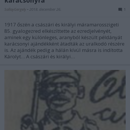
karácsonyra
SallayGergely
•
2018. december 26.
1
1917 őszén a császári és királyi máramarosszigeti
85. gyalogezred elkészíttette az ezredjelvényét,
aminek egy különleges, aranyból készült példányát
karácsonyi ajándékként átadták az uralkodó részére
is. Az ajándék pedig a hálán kívül másra is indította
Károlyt… A császári és királyi…