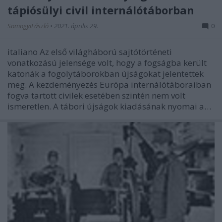
tápiósülyi civil internálótáborban
SomogyiLászló
•
2021. április 29.
0
italiano Az első világháború sajtótörténeti
vonatkozású jelensége volt, hogy a fogságba került
katonák a fogolytáborokban újságokat jelentettek
meg. A kezdeményezés Európa internálótáboraiban
fogva tartott civilek esetében szintén nem volt
ismeretlen. A tábori újságok kiadásának nyomai a…