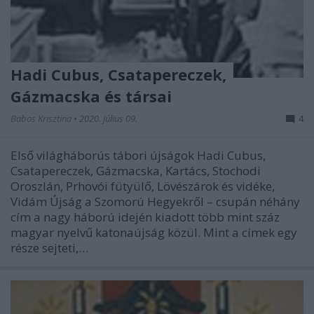
Hadi Cubus, Csatapereczek,
Gázmacska és társai
Babos Krisztina
•
2020. július 09.
4
Első világháborús tábori újságok Hadi Cubus,
Csatapereczek, Gázmacska, Kartács, Stochodi
Oroszlán, Prhovói fütyülő, Lövészárok és vidéke,
Vidám Újság a Szomorú Hegyekről – csupán néhány
cím a nagy háború idején kiadott több mint száz
magyar nyelvű katonaújság közül. Mint a címek egy
része sejteti,…