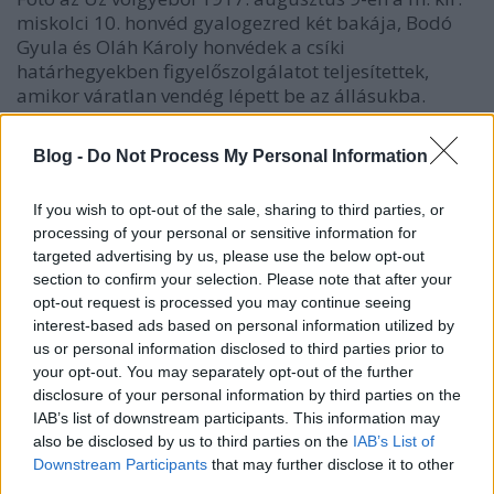
miskolci 10. honvéd gyalogezred két bakája, Bodó
Gyula és Oláh Károly honvédek a csíki
határhegyekben figyelőszolgálatot teljesítettek,
amikor váratlan vendég lépett be az állásukba.
Először fel sem ismerték a magas rangú látogatót…
1917.…
Blog -
Do Not Process My Personal Information
If you wish to opt-out of the sale, sharing to third parties, or
processing of your personal or sensitive information for
targeted advertising by us, please use the below opt-out
section to confirm your selection. Please note that after your
opt-out request is processed you may continue seeing
interest-based ads based on personal information utilized by
us or personal information disclosed to third parties prior to
your opt-out. You may separately opt-out of the further
disclosure of your personal information by third parties on the
IAB’s list of downstream participants. This information may
also be disclosed by us to third parties on the
IAB’s List of
Downstream Participants
that may further disclose it to other
third parties.