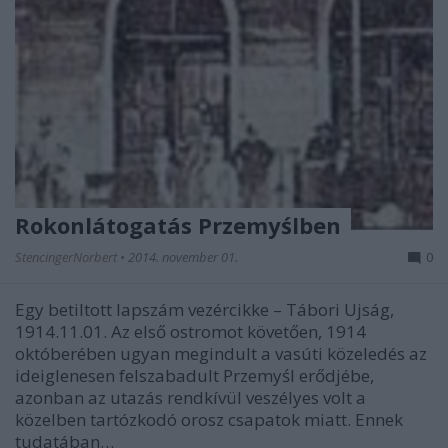
Rokonlátogatás Przemyślben
StencingerNorbert
•
2014. november 01.
0
Egy betiltott lapszám vezércikke – Tábori Ujság,
1914.11.01. Az első ostromot követően, 1914
októberében ugyan megindult a vasúti közeledés az
ideiglenesen felszabadult Przemyśl erődjébe,
azonban az utazás rendkívül veszélyes volt a
közelben tartózkodó orosz csapatok miatt. Ennek
tudatában…