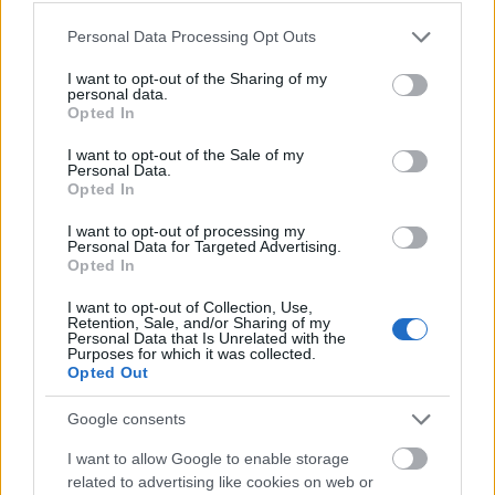
Please note that this website/app uses one or more Google
„Betipeg a szerkesztőségbe a
Personal Data Processing Opt Outs
services and may gather and store information including but
hívatlan Mozsnyo…”
not limited to your visit or usage behaviour. You may click to
I want to opt-out of the Sharing of my
personal data.
grant or deny consent to Google and its third-party tags to
ForgácsMárton
•
2019. július 15.
1
Opted In
use your data for below specified purposes in below Google
consent section.
I want to opt-out of the Sale of my
László József emlékirata az akmolinszki
Personal Data.
Opted In
hadifogságból – 22. Egy-egy fogoly szabályszegése,
netán szökése sokszor valamennyi sorstárs
I want to opt-out of processing my
szabadságára kihatással volt. Így Akmolinszkban is
Personal Data for Targeted Advertising.
szigorodnak a kijárási feltételek, az asszonyok
Opted In
társaságát pedig kerülni kell. Kisebb botrányt okoz a
I want to opt-out of Collection, Use,
foglyok által…
Retention, Sale, and/or Sharing of my
Personal Data that Is Unrelated with the
Purposes for which it was collected.
Opted Out
Google consents
I want to allow Google to enable storage
related to advertising like cookies on web or