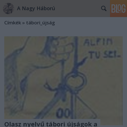
A Nagy Háború
Címkék
»
tábori_újság
Olasz nyelvű tábori újságok a