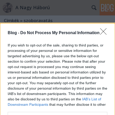
A Nagy Háború
Címkék
»
szoboravatás
Blog -
Do Not Process My Personal Information
A székesfehérvári 17-es honvédek
emléknapja
If you wish to opt-out of the sale, sharing to third parties, or
processing of your personal or sensitive information for
Nagy Háború szerkesztőség
•
2011. július 19.
0
targeted advertising by us, please use the below opt-out
section to confirm your selection. Please note that after your
2011. július 18-én délután Székesfehérváron, az
opt-out request is processed you may continue seeing
egykori 17-es honvédek laktanyájában
interest-based ads based on personal information utilized by
megemlékezésre került sor. Az újjáélesztett
us or personal information disclosed to third parties prior to
"ezrednapon" az egykori alakulat tagjaira és hősi
your opt-out. You may separately opt-out of the further
halottaira emlékeztek az egybegyűltek. A város házi
disclosure of your personal information by third parties on the
ezrede a Nagy Háborúban hatalmas…
IAB’s list of downstream participants. This information may
also be disclosed by us to third parties on the
IAB’s List of
Meghívó a székesfehérvári Magyar
Downstream Participants
that may further disclose it to other
Királyi 17. honvéd gyalogezred
third parties.