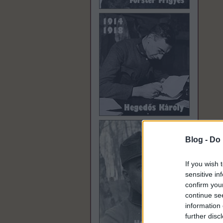
Blog -
Do 
If you wish 
sensitive in
confirm you
continue se
information 
further disc