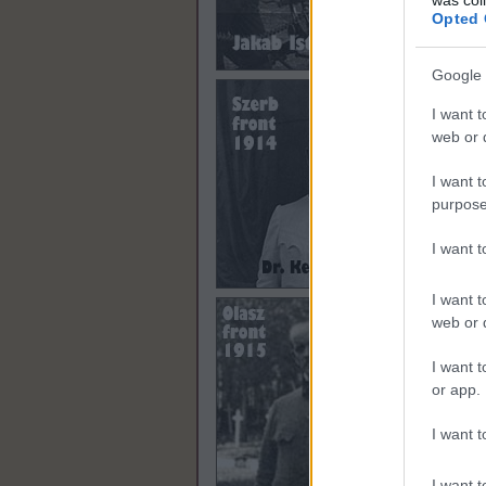
Opted 
Google 
I want t
web or d
I want t
purpose
I want 
I want t
web or d
I want t
or app.
I want t
I want t