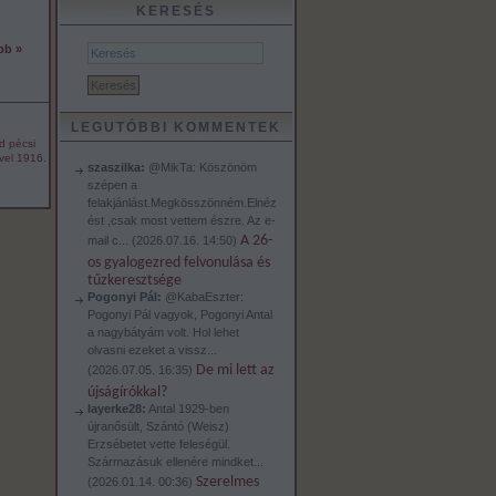
KERESÉS
bb »
LEGUTÓBBI KOMMENTEK
d
pécsi
vel
1916.
szaszilka:
@MikTa: Köszönöm
szépen a
felakjánlást.Megkösszönném.Elnéz
ést ,csak most vettem észre. Az e-
A 26-
mail c...
(
2026.07.16. 14:50
)
os gyalogezred felvonulása és
tűzkeresztsége
Pogonyi Pál:
@KabaEszter:
Pogonyi Pál vagyok, Pogonyi Antal
a nagybátyám volt. Hol lehet
olvasni ezeket a vissz...
De mi lett az
(
2026.07.05. 16:35
)
újságírókkal?
layerke28:
Antal 1929-ben
újranősült, Szántó (Weisz)
Erzsébetet vette feleségül.
Származásuk ellenére mindket...
Szerelmes
(
2026.01.14. 00:36
)