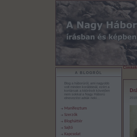
Címkék
A BLOGRÓL
Blog a háborúról, ami nagyobb
volt minden korábbinál, ezért a
Drá
kortársak a kitörését követően
nem sokkal a Nagy Háború
elnevezést adták neki…
2010
Manifesztum
Szerzők
Blogháttér
Sajtó
Kapcsolat