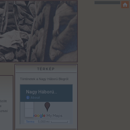
TÉRKÉP
Történetek a Nagy Háború Blogról
özött
e
sztusi