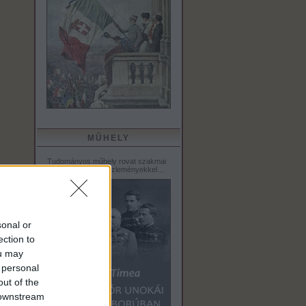
MŰHELY
Tudományos műhely rovat szakmai
tanulmányokkal, közleményekkel…
sonal or
ection to
ou may
 personal
out of the
 downstream