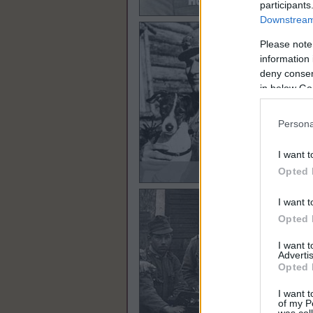
participants
Downstream 
Please note
information 
deny consent
in below Go
Persona
I want t
Opted 
I want t
Opted 
I want 
Advertis
Opted 
I want t
of my P
was col