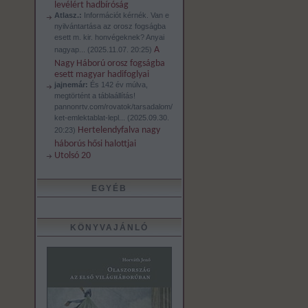
levélért hadbíróság
Atlasz.:
Információt kérnék. Van e
nyilvántartása az orosz fogságba
esett m. kir. honvégeknek? Anyai
A
nagyap...
(
2025.11.07. 20:25
)
Nagy Háború orosz fogságba
esett magyar hadifoglyai
jajnemár:
És 142 év múlva,
megtörtént a táblaállítás!
pannonrtv.com/rovatok/tarsadalom/
ket-emlektablat-lepl...
(
2025.09.30.
Hertelendyfalva nagy
20:23
)
háborús hősi halottjai
Utolsó 20
EGYÉB
KÖNYVAJÁNLÓ