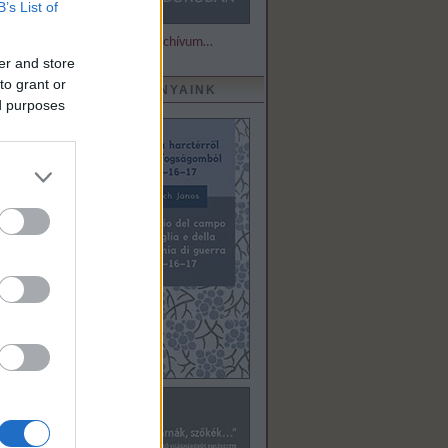
B’s List of
Részletek és archívum…
er and store
to grant or
KIADVÁNYAINK
ed purposes