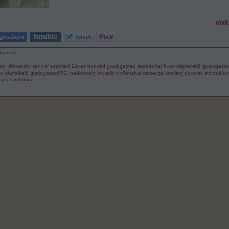
tová
omment
ék:
drávetzky sándor
szatmári 12–es honvéd gyalogezred
szabadkai 6–os népfelkelő gyalogezre
s népfelkelő gyalogezred
53. hadosztály
bruszilov offenzíva
zarzecze
smolary
povorsk
stochid
ko
sztus
volhínia