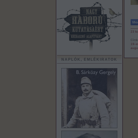
23
k
Címk
19–e
augu
NAPLÓK, EMLÉKIRATOK