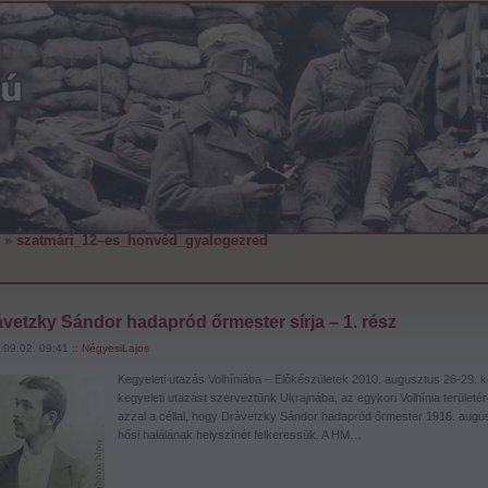
»
szatmári_12–es_honvéd_gyalogezred
vetzky Sándor hadapród őrmester sírja – 1. rész
.09.02. 09:41 ::
NégyesiLajos
Kegyeleti utazás Volhíniába – Előkészületek 2010. augusztus 26-29. k
kegyeleti utazást szerveztünk Ukrajnába, az egykori Volhínia területér
azzal a céllal, hogy Drávetzky Sándor hadapród őrmester 1916. augu
hősi halálának helyszínét felkeressük. A HM…