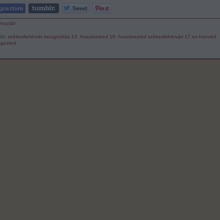
 hozzá!
ék:
székesfehérvár
mozgósítás
13. huszárezred
10. huszárezred
székesfehérvári 17 es honvéd
ogezred