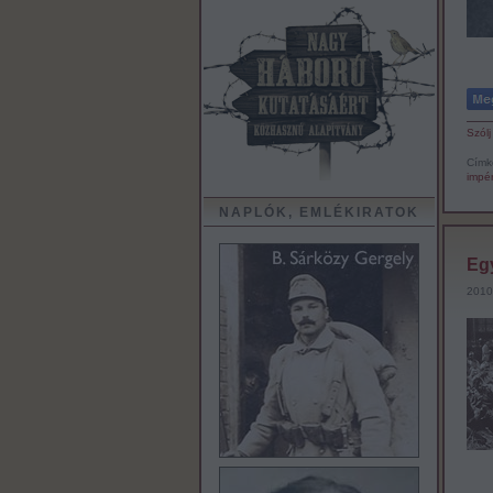
Szólj
Címk
impér
NAPLÓK, EMLÉKIRATOK
Eg
2010