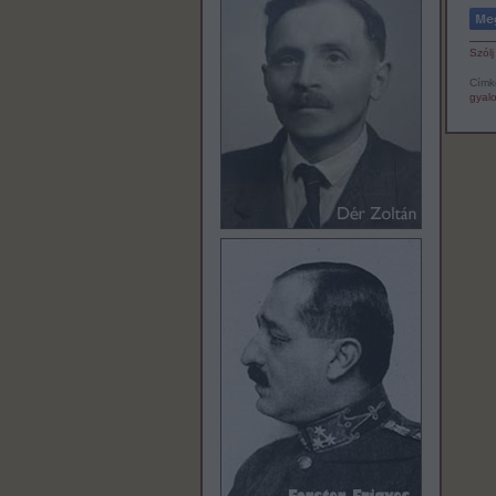
Szólj
Címk
gyal