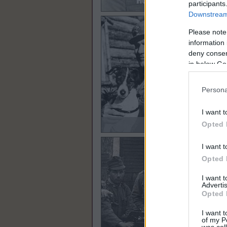
participants
Downstream 
Please note
information 
deny consent
in below Go
Persona
I want t
Opted 
I want t
Opted 
I want 
Advertis
Opted 
I want t
of my P
was col