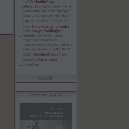
levélért hadbíróság
Atlasz.:
Információt kérnék. Van e
nyilvántartása az orosz fogságba
esett m. kir. honvégeknek? Anyai
A
nagyap...
(
2025.11.07. 20:25
)
Nagy Háború orosz fogságba
esett magyar hadifoglyai
jajnemár:
És 142 év múlva,
megtörtént a táblaállítás!
pannonrtv.com/rovatok/tarsadalom/
ket-emlektablat-lepl...
(
2025.09.30.
Hertelendyfalva nagy
20:23
)
háborús hősi halottjai
Utolsó 20
EGYÉB
KÖNYVAJÁNLÓ