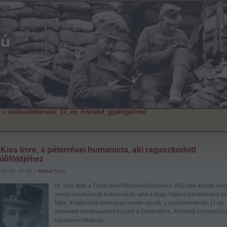
»
székesfehérvári_17_es_honvéd_gyalogezred
 Kiss Imre, a péterrévei humanista, aki ragaszkodott
lőföldjéhez
.06.04. 07:00 ::
MolnárTibor
Dr. Kiss Imre a Tisza menti Péterrévéről indulva 1912-ben kezdte meg
orvosi tanulmányait Kolozsváron, amit a Nagy Háború kirobbanása sza
félbe. A háborúból derekasan kivette részét, a székesfehérvári 17-es
honvédek medikusaként küzdött a Doberdón is. A frontról szerencsés
hazatérve befejezte…