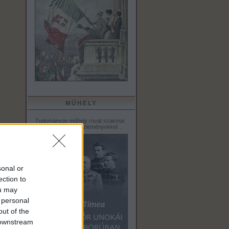
MŰHELY
Tudományos műhely rovat szakmai
tanulmányokkal, közleményekkel…
sonal or
ection to
ou may
 personal
out of the
 downstream