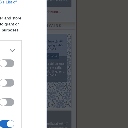
B’s List of
Részletek és archívum…
er and store
to grant or
KIADVÁNYAINK
ed purposes