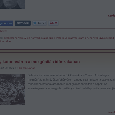
tová
 hozzá!
ék:
székesfehérvári 17 es honvéd gyalogezred
Péterréve
magyar királyi 17. honvéd gyalogezred
iumváltás
y katonaváros a mozgósítás időszakában
.12.09. 07:26 ::
RózsafiJános
Behívás és bevonulás a háború kitörésekor – 2. rész A részleges
mozgósítás után Székesfehérváron, a nagy számú katonai alakulattal
rendelkező katonavárosban is mozgalmassá váltak a napok. Az
eseményeket a legnagyobb példányszámú helyi lap tudósításai alapj
tová