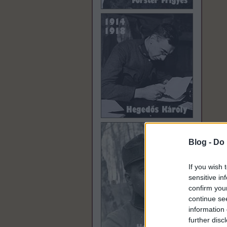
Blog -
Do 
If you wish 
sensitive in
confirm you
continue se
information 
further disc