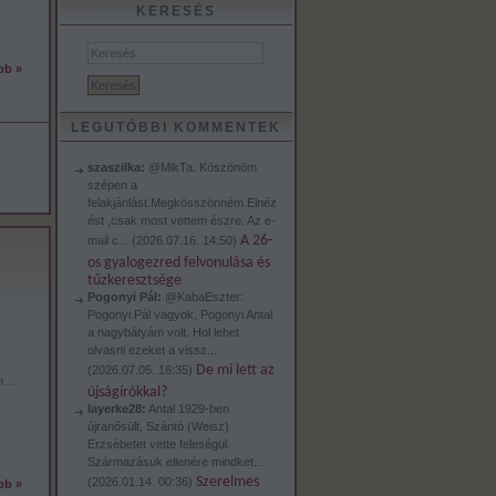
KERESÉS
bb »
LEGUTÓBBI KOMMENTEK
szaszilka:
@MikTa: Köszönöm
szépen a
felakjánlást.Megkösszönném.Elnéz
ést ,csak most vettem észre. Az e-
A 26-
mail c...
(
2026.07.16. 14:50
)
os gyalogezred felvonulása és
tűzkeresztsége
Pogonyi Pál:
@KabaEszter:
Pogonyi Pál vagyok, Pogonyi Antal
a nagybátyám volt. Hol lehet
olvasni ezeket a vissz...
De mi lett az
(
2026.07.05. 16:35
)
án…
újságírókkal?
layerke28:
Antal 1929-ben
újranősült, Szántó (Weisz)
Erzsébetet vette feleségül.
Származásuk ellenére mindket...
Szerelmes
(
2026.01.14. 00:36
)
bb »