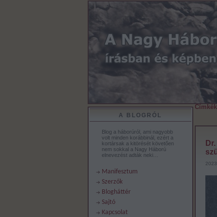
Címkék
A BLOGRÓL
Blog a háborúról, ami nagyobb
volt minden korábbinál, ezért a
Dr.
kortársak a kitörését követően
nem sokkal a Nagy Háború
szü
elnevezést adták neki…
2023
Manifesztum
Szerzők
Blogháttér
Sajtó
Kapcsolat