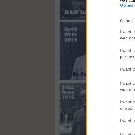
Opted 
Google 
I want t
web or d
I want t
purpose
I want 
I want t
web or d
I want t
or app.
I want t
I want t