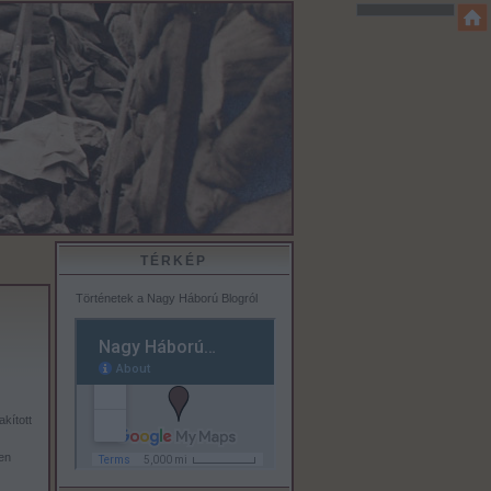
TÉRKÉP
Történetek a Nagy Háború Blogról
kított
en