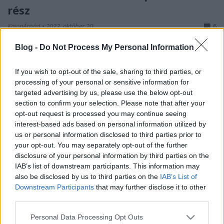
rész
KajonÁrpád
•
2022. október 20.
6
Blog -
Do Not Process My Personal Information
Bár a háború kitörésekor a 30,5 cm-es 11 M. mozsár
volt az osztrák–magyar haderő egyik legmodernebb
If you wish to opt-out of the sale, sharing to third parties, or
lövege, a háború során azért fény derült
processing of your personal or sensitive information for
hiányosságokra is. Ezeket orvosolandó, 1916-ban a
targeted advertising by us, please use the below opt-out
„30 és feles” modernizálását határozták el. Ez
section to confirm your selection. Please note that after your
valójában két párhuzamos fejlesztést takart, az
opt-out request is processed you may continue seeing
egyikben a…
interest-based ads based on personal information utilized by
us or personal information disclosed to third parties prior to
your opt-out. You may separately opt-out of the further
disclosure of your personal information by third parties on the
IAB’s list of downstream participants. This information may
also be disclosed by us to third parties on the
IAB’s List of
Downstream Participants
that may further disclose it to other
third parties.
Please note that this website/app uses one or more Google
Personal Data Processing Opt Outs