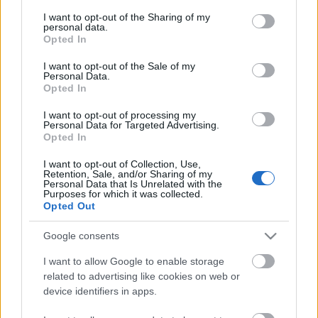
services and may gather and store information including but
not limited to your visit or usage behaviour. You may click to
I want to opt-out of the Sharing of my
personal data.
grant or deny consent to Google and its third-party tags to
Opted In
use your data for below specified purposes in below Google
consent section.
I want to opt-out of the Sale of my
Personal Data.
A 30 és feles mozsár telepítése 2/1.
Opted In
rész
I want to opt-out of processing my
Personal Data for Targeted Advertising.
KajonÁrpád
•
2022. október 13.
2
Opted In
I want to opt-out of Collection, Use,
A híres 30,5 cm-es 11 M. és 11/16 M. mozsárral már
Retention, Sale, and/or Sharing of my
Personal Data that Is Unrelated with the
megismerkedhettek olvasóink. Kelemen Ferenc
Purposes for which it was collected.
cikkében is olvashattuk, hogy a lövegeket három
Opted Out
részre szétszerelve, speciális utánfutókon
szállították. A szállítás nagy része, a lehetőségekhez
Google consents
képest, itt is vasúton történt, csak a végső
I want to allow Google to enable storage
szakaszban…
related to advertising like cookies on web or
device identifiers in apps.