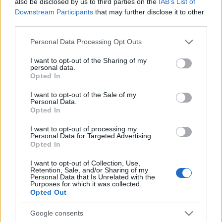
also be disclosed by us to third parties on the
IAB’s List of
Downstream Participants
that may further disclose it to other
third parties.
Please note that this website/app uses one or more Google
Personal Data Processing Opt Outs
services and may gather and store information including but
„Egyenlő a poklok poklával…”
not limited to your visit or usage behaviour. You may click to
I want to opt-out of the Sharing of my
personal data.
grant or deny consent to Google and its third-party tags to
Opted In
StencingerNorbert
•
2014. január 23.
6
use your data for below specified purposes in below Google
consent section.
I want to opt-out of the Sale of my
Personal Data.
A 20. honvéd gyaloghadosztály harcai a Monte San
Opted In
Gabriele védelmében (1917. szeptember–október)
1917 szeptemberében és októberében az Isonzó
I want to opt-out of processing my
Personal Data for Targeted Advertising.
mentén az olasz támadások fő célpontja egy 646
Opted In
méter magas hegy, a Monte San Gabriele volt. A
Görztől keletre húzódó magaslat megtartása
I want to opt-out of Collection, Use,
kulcsfontosságú volt…
Retention, Sale, and/or Sharing of my
Personal Data that Is Unrelated with the
Purposes for which it was collected.
Opted Out
Google consents