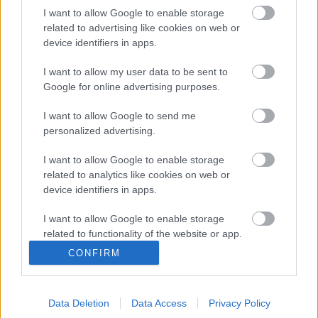
I want to allow Google to enable storage
related to advertising like cookies on web or
device identifiers in apps.
I want to allow my user data to be sent to
Google for online advertising purposes.
I want to allow Google to send me
personalized advertising.
I want to allow Google to enable storage
„…az emlékezés az mi minket ide
related to analytics like cookies on web or
device identifiers in apps.
késztet”
I want to allow Google to enable storage
StencingerNorbert
•
2011. május 27.
1
related to functionality of the website or app.
CONFIRM
A Magyar Hősök Emlékünnepéről „Nem sírni jöttünk
I want to allow Google to enable storage
ma e szent szoborhoz, az emlékezés az mi minket ide
related to personalization.
késztet” - kezdődik B. Szabó István „A tizenhetesek
Data Deletion
Data Access
Privacy Policy
szobránál” című verse, melyet 1936-ban írt a Nagy
I want to allow Google to enable storage