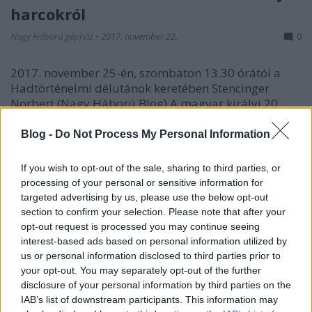
harcokról
Nagy Háború gépház
•
2017. november 22.
0
2017. november 25-én, szombaton 13.30 órától a
Hadtörténelmi délutánok keretében Stencinger
Norbert (Nagy Háború Blog) A magyar királyi 20.
honvéd gyaloghadosztály harcai a Monte San
Gabriele védelmében címmel tart előadást. Helyszín:
Blog -
Do Not Process My Personal Information
HM Hadtörténeti Intézet és Múzeum. Részletek az
alábbi…
If you wish to opt-out of the sale, sharing to third parties, or
processing of your personal or sensitive information for
targeted advertising by us, please use the below opt-out
section to confirm your selection. Please note that after your
opt-out request is processed you may continue seeing
interest-based ads based on personal information utilized by
us or personal information disclosed to third parties prior to
your opt-out. You may separately opt-out of the further
disclosure of your personal information by third parties on the
IAB’s list of downstream participants. This information may