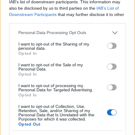
IAB’s list of downstream participants. This information may
„Háborúban sem hallgatnak a
also be disclosed by us to third parties on the
IAB’s List of
múzsák”
Downstream Participants
that may further disclose it to other
third parties.
Nagy Háború szerkesztőség
•
2017. december 13.
0
Please note that this website/app uses one or more Google
Personal Data Processing Opt Outs
services and may gather and store information including but
Emlékezés Miskolc háziezredére – 100 éve történt: A
not limited to your visit or usage behaviour. You may click to
I want to opt-out of the Sharing of my
10-es honvéd hét Az egykori magyar királyi miskolci
personal data.
grant or deny consent to Google and its third-party tags to
10. honvéd gyalogezredről – melynek emlékét
Opted In
use your data for below specified purposes in below Google
napjainkban utcanév, illetve honvédszobor őrzi – a
consent section.
I want to opt-out of the Sale of my
legtöbb miskolcinak a hősiesség, az első
Personal Data.
világháború harcterein elért…
Opted In
I want to opt-out of processing my
Personal Data for Targeted Advertising.
Opted In
I want to opt-out of Collection, Use,
Retention, Sale, and/or Sharing of my
Personal Data that Is Unrelated with the
Purposes for which it was collected.
Opted Out