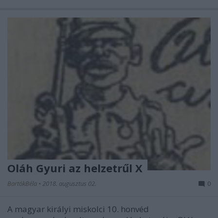
Oláh Gyuri az helzetrűl X
BartókBéla
•
2018. augusztus 02.
0
A magyar királyi miskolci 10. honvéd