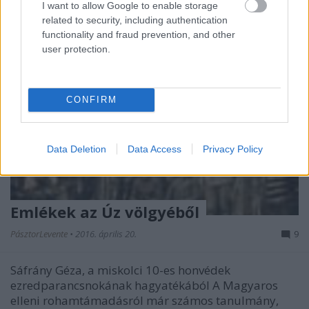
I want to allow Google to enable storage
related to security, including authentication
functionality and fraud prevention, and other
user protection.
CONFIRM
Data Deletion
Data Access
Privacy Policy
Emlékek az Úz völgyéből
PásztorLevente
•
2016. április 20.
9
Sáfrány Géza, a miskolci 10-es honvédek
ezredparancsnokának hagyatékából A Magyaros
elleni rohamtámadásról már számos tanulmány,