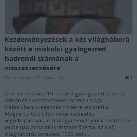
Kezdeményezések a két világháború
között a miskolci gyalogezred
hadrendi számának a
visszaszerzésére
PásztorLevente
•
2021. október 14.
1
A m. kir. miskolci 10. honvéd gyalogezred az orosz,
román és olasz frontokon harcolt a Nagy
Háborúban, s legendás hírnévre tett szert a
Magyarós-tető elleni rohamtámadás
végrehajtásával, az úzvölgyi temetőjének a története
pedig napjainkban is visszatérő téma. Az első
világháborút követően, 1922-ben…