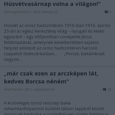
Húsvétvasárnap volna a világon!”
StencingerNorbert
•
2016. március 25.
1
Húsvét az orosz hadszíntéren 1916-ban 1916. április
23-án az egész keresztény világ – nyugati és keleti
egyaránt – egy időpontban ünnepelte Jézus
feltámadását, amelynek következtében sajátos
helyzet adódott az orosz hadszíntéren harcoló
csapatok lövészárkaiban… „Persze, bakáinknak
nagyon…
„már csak ezen az arczképen lát,
kedves Borcsa néném”
PintérTamás
•
2011. szeptember 23.
12
A különleges sorsú noszvaji baka
rohamtanfolyamról küldött tábori lapjáról közölt
posztunk hatására a családból egy újabb fotólap is