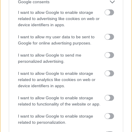
Google consents
I want to allow Google to enable storage
related to advertising like cookies on web or
device identifiers in apps.
I want to allow my user data to be sent to
„Nagy célokat tűztem ki magam
Google for online advertising purposes.
elé…”
I want to allow Google to send me
personalized advertising.
PásztorLevente
•
2016. szeptember 16.
3
I want to allow Google to enable storage
Mihályfalusi dr. Forgon Mihály 10-es honvéd
related to analytics like cookies on web or
századparancsnok rövid háborús útja
device identifiers in apps.
Gömörmihályfalva kis település a történeti Gömör
megyében; a Vály-völgyben terül el, lakossága 100
I want to allow Google to enable storage
fő körül mozog. A település egyik lakója, Forgon
related to functionality of the website or app.
Andor, a falu híres szülöttje, a Nagy Háborúban
I want to allow Google to enable storage
elesett dr. Forgon…
related to personalization.