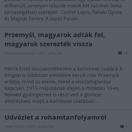
előkerült, amelyen hősünk másik két falubeli baka
társaságában szerepel. Csúfor Lajos, Pataki Gyula
és Majnár Ferenc A lapot Pataki…
Przemyśl, magyarok adták fel,
magyarok szerezték vissza
SzőtsZoltánOszkár
•
2011. július 06.
14
Petrik Ernő visszaemlékezése a kalnikowi csatára A
blogon is többször említésre került már Przemyśl
erődje, mind az eleste, mind a visszafoglalása
kapcsán. 1915 májusának elején a miskolci 10-es
honvéd gyalogezred is részt vett a gorlicei
áttörésben, majd a kalnikowi csatában…
Üdvözlet a rohamtanfolyamról
PintérTamás
•
2011. május 18.
1