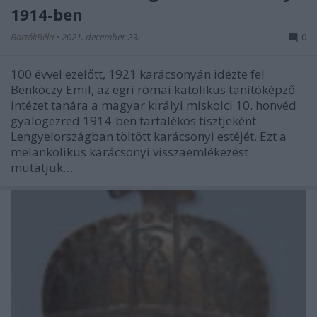
1914-ben
BartókBéla
•
2021. december 23.
0
100 évvel ezelőtt, 1921 karácsonyán idézte fel
Benkóczy Emil, az egri római katolikus tanítóképző
intézet tanára a magyar királyi miskolci 10. honvéd
gyalogezred 1914-ben tartalékos tisztjeként
Lengyelországban töltött karácsonyi estéjét. Ezt a
melankolikus karácsonyi visszaemlékezést
mutatjuk…