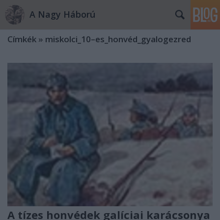
A Nagy Háború
Címkék
»
miskolci_10–es_honvéd_gyalogezred
A tízes honvédek galíciai karácsonya