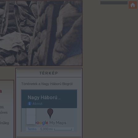
TÉRKÉP
Történetek a Nagy Háború Blogról
a
86.
műves
a
ínűleg