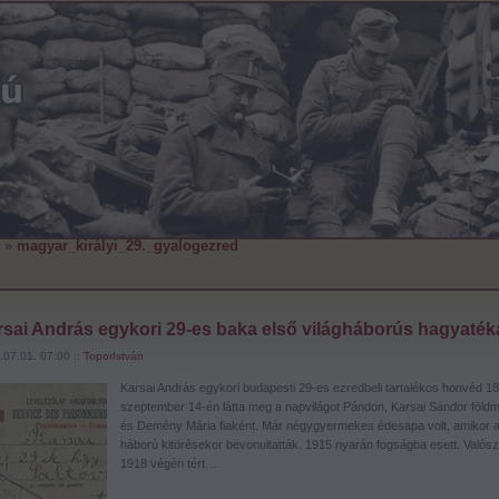
»
magyar_királyi_29._gyalogezred
sai András egykori 29-es baka első világháborús hagyaték
.07.01. 07:00 ::
ToporIstván
Karsai András egykori budapesti 29-es ezredbeli tartalékos honvéd 18
szeptember 14-én látta meg a napvilágot Pándon, Karsai Sándor föld
és Demény Mária fiaként. Már négygyermekes édesapa volt, amikor 
háború kitörésekor bevonultatták. 1915 nyarán fogságba esett. Valósz
1918 végén tért…