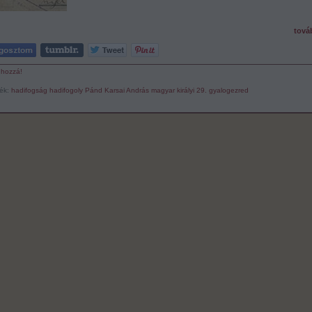
tová
 hozzá!
ék:
hadifogság
hadifogoly
Pánd
Karsai András
magyar királyi 29. gyalogezred