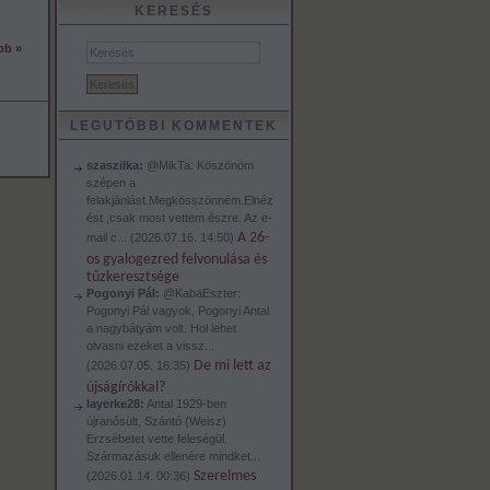
KERESÉS
bb »
LEGUTÓBBI KOMMENTEK
szaszilka:
@MikTa: Köszönöm
szépen a
felakjánlást.Megkösszönném.Elnéz
ést ,csak most vettem észre. Az e-
A 26-
mail c...
(
2026.07.16. 14:50
)
os gyalogezred felvonulása és
tűzkeresztsége
Pogonyi Pál:
@KabaEszter:
Pogonyi Pál vagyok, Pogonyi Antal
a nagybátyám volt. Hol lehet
olvasni ezeket a vissz...
De mi lett az
(
2026.07.05. 16:35
)
újságírókkal?
layerke28:
Antal 1929-ben
újranősült, Szántó (Weisz)
Erzsébetet vette feleségül.
Származásuk ellenére mindket...
Szerelmes
(
2026.01.14. 00:36
)