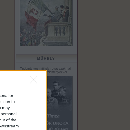
MŰHELY
Tudományos műhely rovat szakmai
tanulmányokkal, közleményekkel…
sonal or
ection to
ou may
 personal
out of the
 downstream