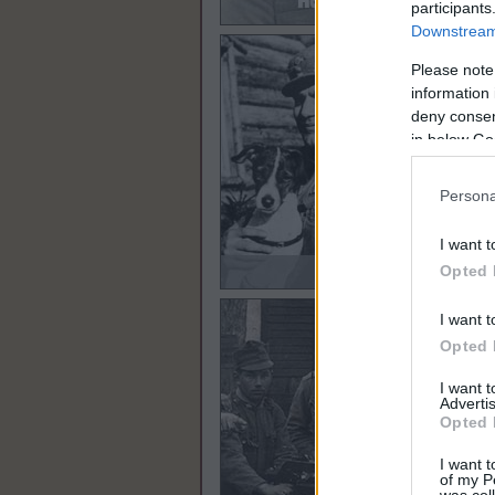
participants
Downstream 
Please note
information 
deny consent
in below Go
Persona
I want t
Opted 
I want t
Opted 
I want 
Advertis
Opted 
I want t
of my P
was col