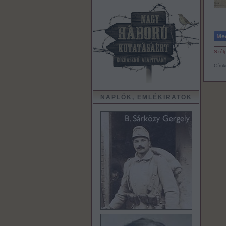
Szólj
Címk
NAPLÓK, EMLÉKIRATOK