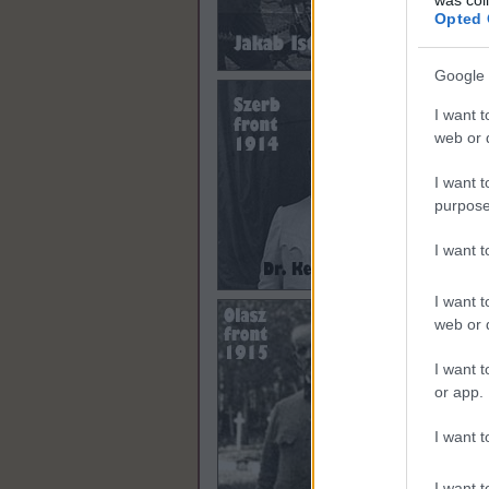
Opted 
Google 
I want t
web or d
I want t
purpose
I want 
I want t
web or d
I want t
or app.
I want t
I want t