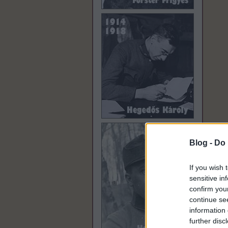
Blog -
Do 
If you wish 
sensitive in
confirm you
continue se
information 
further disc