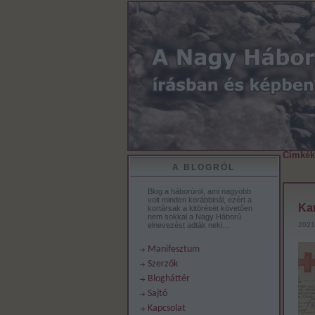
Címkék
A BLOGRÓL
Blog a háborúról, ami nagyobb
volt minden korábbinál, ezért a
Kar
kortársak a kitörését követően
nem sokkal a Nagy Háború
elnevezést adták neki…
2021
Manifesztum
Szerzők
Blogháttér
Sajtó
Kapcsolat