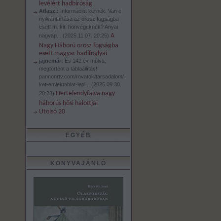
levélért hadbíróság
Atlasz.:
Információt kérnék. Van e
nyilvántartása az orosz fogságba
esett m. kir. honvégeknek? Anyai
A
nagyap...
(
2025.11.07. 20:25
)
Nagy Háború orosz fogságba
esett magyar hadifoglyai
jajnemár:
És 142 év múlva,
megtörtént a táblaállítás!
pannonrtv.com/rovatok/tarsadalom/
ket-emlektablat-lepl...
(
2025.09.30.
Hertelendyfalva nagy
20:23
)
háborús hősi halottjai
Utolsó 20
EGYÉB
KÖNYVAJÁNLÓ