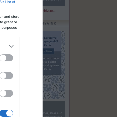
B’s List of
Részletek és archívum…
er and store
to grant or
KIADVÁNYAINK
ed purposes