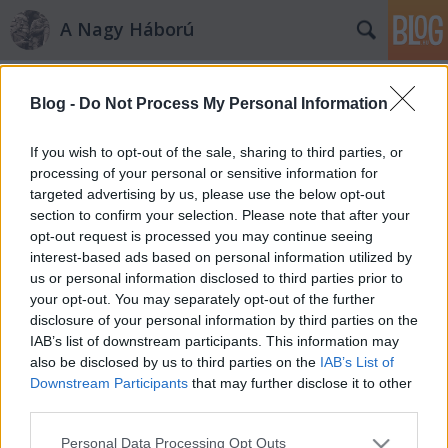
A Nagy Háború
Címkék
»
lukachich_alagút
Blog -
Do Not Process My Personal Information
Rohanós zarándoklat az Isonzónál
If you wish to opt-out of the sale, sharing to third parties, or
Nagy Háború szerkesztőség
•
2010. augusztus 25.
2
processing of your personal or sensitive information for
targeted advertising by us, please use the below opt-out
section to confirm your selection. Please note that after your
Az itt következő úti beszámolóban Szabó Domokos
opt-out request is processed you may continue seeing
olvasónk osztja meg velünk ez év augusztusában az
interest-based ads based on personal information utilized by
Isonzó vidékén édesapjával tett emlékútjának
us or personal information disclosed to third parties prior to
tapasztalatait. Eredeti Szabó-féle utazási recept
your opt-out. You may separately opt-out of the further
Végy egy elszánt apa-fiú párost, csekély pénzzel,
disclosure of your personal information by third parties on the
még kevesebb tudással,…
IAB’s list of downstream participants. This information may
also be disclosed by us to third parties on the
IAB’s List of
A tartalékállásoktól az első
Downstream Participants
that may further disclose it to other
vonalakig
third parties.
PintérTamás
•
2010. augusztus 05.
2
Please note that this website/app uses one or more Google
Personal Data Processing Opt Outs