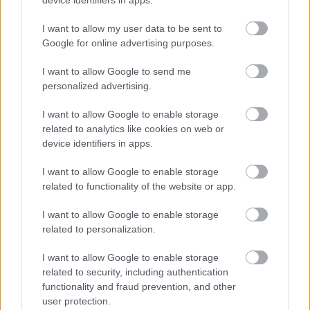
I want to allow my user data to be sent to
Google for online advertising purposes.
I want to allow Google to send me
personalized advertising.
I want to allow Google to enable storage
related to analytics like cookies on web or
device identifiers in apps.
I want to allow Google to enable storage
related to functionality of the website or app.
A Szent Borbála kápolna a
Brestovecen
I want to allow Google to enable storage
related to personalization.
GianfrancoSimonit
•
2012. február 08.
3
I want to allow Google to enable storage
italiano San Martino del Carsó-i olasz barátaink a
related to security, including authentication
segítségünknek is köszönhetően januárban fontos
functionality and fraud prevention, and other
felfedezésre jutottak a Doberdó-fennsíkon:
user protection.