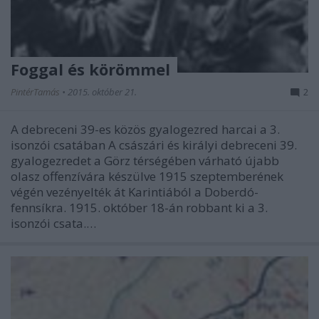
Foggal és körömmel
PintérTamás
•
2015. október 21.
2
A debreceni 39-es közös gyalogezred harcai a 3.
isonzói csatában A császári és királyi debreceni 39.
gyalogezredet a Görz térségében várható újabb
olasz offenzívára készülve 1915 szeptemberének
végén vezényelték át Karintiából a Doberdó-
fennsíkra. 1915. október 18-án robbant ki a 3.
isonzói csata.…