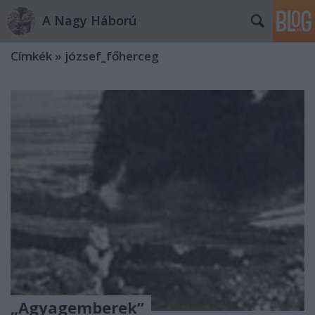
A Nagy Háború
Címkék
»
józsef_főherceg
„Agyagemberek”