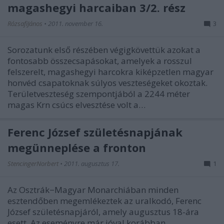
magashegyi harcaiban 3/2. rész
RózsafiJános
•
2011. november 16.
3
Sorozatunk első részében végigkövettük azokat a
fontosabb összecsapásokat, amelyek a rosszul
felszerelt, magashegyi harcokra kiképzetlen magyar
honvéd csapatoknak súlyos veszteségeket okoztak.
Területveszteség szempontjából a 2244 méter
magas Krn csúcs elvesztése volt a…
Ferenc József születésnapjának
megünneplése a fronton
StencingerNorbert
•
2011. augusztus 17.
1
Az Osztrák−Magyar Monarchiában minden
esztendőben megemlékeztek az uralkodó, Ferenc
József születésnapjáról, amely augusztus 18-ára
esett. Az eseményre már jóval korábban