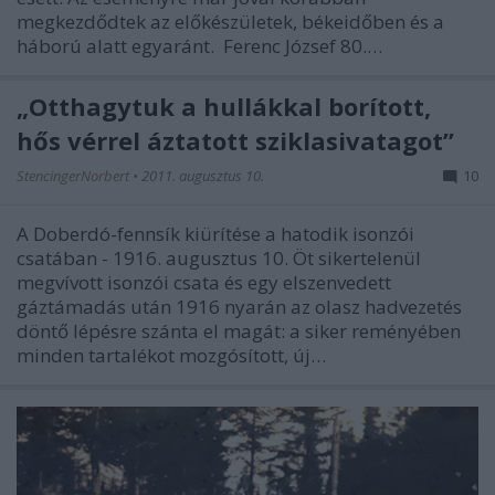
megkezdődtek az előkészületek, békeidőben és a
háború alatt egyaránt. Ferenc József 80.…
„Otthagytuk a hullákkal borított,
hős vérrel áztatott sziklasivatagot”
StencingerNorbert
•
2011. augusztus 10.
10
A Doberdó-fennsík kiürítése a hatodik isonzói
csatában - 1916. augusztus 10. Öt sikertelenül
megvívott isonzói csata és egy elszenvedett
gáztámadás után 1916 nyarán az olasz hadvezetés
döntő lépésre szánta el magát: a siker reményében
minden tartalékot mozgósított, új…