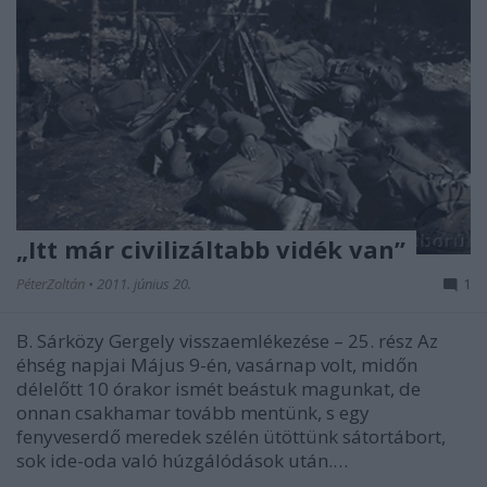
„Itt már civilizáltabb vidék van”
PéterZoltán
•
2011. június 20.
1
B. Sárközy Gergely visszaemlékezése – 25. rész Az
éhség napjai Május 9-én, vasárnap volt, midőn
délelőtt 10 órakor ismét beástuk magunkat, de
onnan csakhamar tovább mentünk, s egy
fenyveserdő meredek szélén ütöttünk sátortábort,
sok ide-oda való húzgálódások után.…