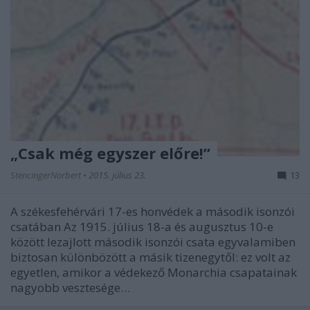
„Csak még egyszer előre!”
StencingerNorbert
•
2015. július 23.
13
A székesfehérvári 17-es honvédek a második isonzói
csatában Az 1915. július 18-a és augusztus 10-e
között lezajlott második isonzói csata egyvalamiben
biztosan különbözött a másik tizenegytől: ez volt az
egyetlen, amikor a védekező Monarchia csapatainak
nagyobb vesztesége…