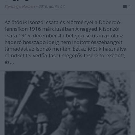
StencingerNorbert
•
2016. április 07.
4
Az ötödik isonzói csata és előzményei a Doberdó-
fennsíkon 1916 márciusában A negyedik isonzói
csata 1915. december 4-i befejezése után az olasz
haderő hosszabb ideig nem indított összehangolt
támadást az Isonzó mentén. Ezt az időt kihasználva
mindkét fél védőállásai megerősítésére törekedett,
és…