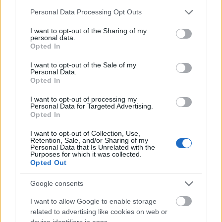
jelentősége van a folyóknak. A komor és mégis
Please note that this website/app uses one or more Google
Personal Data Processing Opt Outs
hősies emlékű Isonzó, vagy a tragikus emlékeket
services and may gather and store information including but
idéző Don mellett különleges szerepet tölt be az
not limited to your visit or usage behaviour. You may click to
I want to opt-out of the Sharing of my
olasz Piave. A 95 éve ott zajlott események hatására
personal data.
grant or deny consent to Google and its third-party tags to
Opted In
a folyó neve a magyar katonai hősies helytállás
use your data for below specified purposes in below Google
mellett a…
consent section.
I want to opt-out of the Sale of my
Personal Data.
Opted In
Gáztámadás a Doberdó-fennsíkon
I want to opt-out of processing my
StencingerNorbert
•
2013. január 09.
2
Personal Data for Targeted Advertising.
Opted In
1916. június 29-én a Doberdó-fennsíkon
I want to opt-out of Collection, Use,
gáztámadást hajtott végre a Monarchia. A vegyi
Retention, Sale, and/or Sharing of my
Personal Data that Is Unrelated with the
csapást követő előretörés az itt küzdő magyar
Purposes for which it was collected.
alakulatokra várt. Miért került rá sor, hogyan zajlott,
Opted Out
s milyen eredménnyel zárult a gáztámadás,
amelynek az áldozatairól napjainkban is…
Google consents
I want to allow Google to enable storage
related to advertising like cookies on web or
device identifiers in apps.