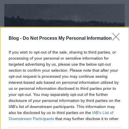
Blog -
Do Not Process My Personal Information
If you wish to opt-out of the sale, sharing to third parties, or
processing of your personal or sensitive information for
targeted advertising by us, please use the below opt-out
section to confirm your selection. Please note that after your
opt-out request is processed you may continue seeing
interest-based ads based on personal information utilized by
us or personal information disclosed to third parties prior to
Offenzíva a Piavénál (és ami utána
your opt-out. You may separately opt-out of the further
következett)
disclosure of your personal information by third parties on the
IAB’s list of downstream participants. This information may
PintérTamás
•
2013. június 20.
3
also be disclosed by us to third parties on the
IAB’s List of
Downstream Participants
that may further disclose it to other
third parties.
A XX. századi magyar történelemben szimbolikus