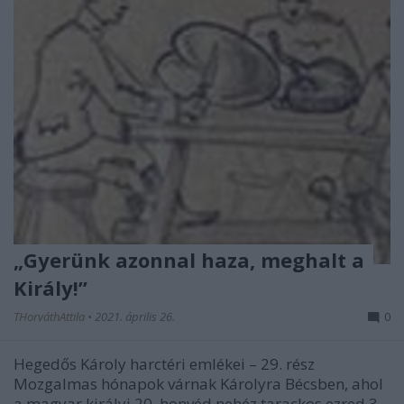
„Gyerünk azonnal haza, meghalt a
Király!”
THorváthAttila
•
2021. április 26.
0
Hegedős Károly harctéri emlékei – 29. rész
Mozgalmas hónapok várnak Károlyra Bécsben, ahol
a magyar királyi 20. honvéd nehéz tarackos ezred 3.