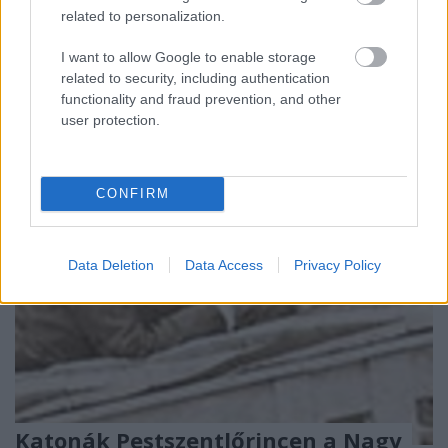
Magyarós-tető elleni rohamtámadás
related to personalization.
végrehajtásával, az úzvölgyi temetőjének a története
I want to allow Google to enable storage
pedig napjainkban is visszatérő téma. Az első
related to security, including authentication
világháborút követően, 1922-ben…
functionality and fraud prevention, and other
user protection.
CONFIRM
Data Deletion
Data Access
Privacy Policy
Katonák Pestszentlőrincen a Nagy