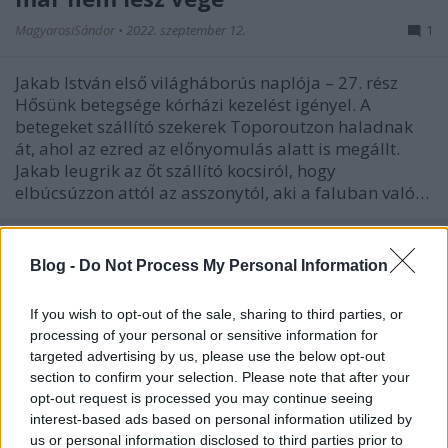
MagyarosiSándor
•
2022. szeptember 12.
1
Jakab István első világháborús naplója – 27. rész
Hősünk betegsége kórházi kezelést igényel. A
betegeket szállító szekerek Toporoutzon haladnak
át, ahol az ezred az előnyomulás alatt is megállt.
Jakab leugrik az őt szállító kocsiról, hogy
elbúcsúzzon attól az asszonytól, aki a faluban való…
Blog -
Do Not Process My Personal Information
If you wish to opt-out of the sale, sharing to third parties, or
processing of your personal or sensitive information for
targeted advertising by us, please use the below opt-out
section to confirm your selection. Please note that after your
opt-out request is processed you may continue seeing
interest-based ads based on personal information utilized by
us or personal information disclosed to third parties prior to