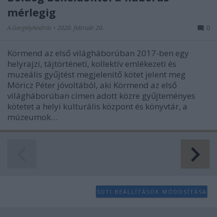
mérlegig
A.GergelyAndrás
•
2020. február 20.
0
Körmend az első világháborúban 2017-ben egy
helyrajzi, tájtörténeti, kollektív emlékezeti és
muzeális gyűjtést megjelenítő kötet jelent meg
Móricz Péter jóvoltából, aki Körmend az első
világháborúban címen adott közre gyűjteményes
kötetet a helyi kulturális központ és könyvtár, a
múzeumok…
SÜTI BEÁLLÍTÁSOK MÓDOSÍTÁSA