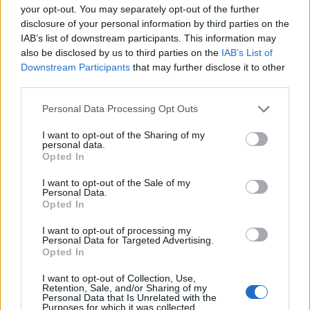
your opt-out. You may separately opt-out of the further
disclosure of your personal information by third parties on the
IAB’s list of downstream participants. This information may
also be disclosed by us to third parties on the
IAB’s List of
Pestszentlőrinc hadiipara
Downstream Participants
that may further disclose it to other
third parties.
PápaiTamásLászló
•
2022. június 17.
0
Please note that this website/app uses one or more Google
Personal Data Processing Opt Outs
services and may gather and store information including but
A Nagy Háború alatti Pestszentlőrincet bemutató
not limited to your visit or usage behaviour. You may click to
I want to opt-out of the Sharing of my
sorozatom előző részében láthattuk, hogy a
personal data.
grant or deny consent to Google and its third-party tags to
település iparában a XX. század elején négy ágazat
Opted In
use your data for below specified purposes in below Google
volt jelen: az építőipar, a faipar, a textilipar,
consent section.
I want to opt-out of the Sale of my
valamint a vas- és gépipar. A mostani részben azt
Personal Data.
mutatom be, hogy ezek hogyan álltak a háború
Opted In
idején a…
I want to opt-out of processing my
Personal Data for Targeted Advertising.
Opted In
I want to opt-out of Collection, Use,
Retention, Sale, and/or Sharing of my
Personal Data that Is Unrelated with the
Purposes for which it was collected.