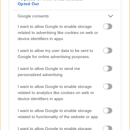
Opted Out
Google consents
I want to allow Google to enable storage
related to advertising like cookies on web or
device identifiers in apps.
I want to allow my user data to be sent to
Google for online advertising purposes.
Kezdeményezések a két világháború
I want to allow Google to send me
között a miskolci gyalogezred
personalized advertising.
hadrendi számának a
I want to allow Google to enable storage
visszaszerzésére
related to analytics like cookies on web or
device identifiers in apps.
PásztorLevente
•
2021. október 14.
1
I want to allow Google to enable storage
A m. kir. miskolci 10. honvéd gyalogezred az orosz,
related to functionality of the website or app.
román és olasz frontokon harcolt a Nagy
Háborúban, s legendás hírnévre tett szert a
I want to allow Google to enable storage