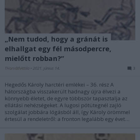
„Nem tudod, hogy a gránát is
elhallgat egy fél másodpercre,
mielőtt robban?”
THorváthAttila
•
2021. június 14.
3
Hegedős Károly harctéri emlékei – 36. rész A
hátországba visszakerült hadnagy újra élvezi a
könnyebb életet, de egyre többször tapasztalja az
ellátási nehézségeket. A lugosi pótütegnél zajló
szolgálat jobbára lógásból áll, így Károly örömmel
értesül a rendeletről: a fronton legalább egy évet…