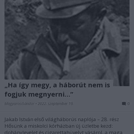
„Ha így megy, a háborút nem is
fogjuk megnyerni…”
MagyarosiSándor
•
2022. szeptember 19.
0
Jakab István első világháborús naplója – 28. rész
Hősünk a miskolci kórházban új üzletbe kezd:
dohánylevelet és cigarettahüvelyt vásárol, a maga