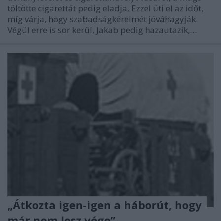
töltötte cigarettát pedig eladja. Ezzel üti el az időt,
míg várja, hogy szabadságkérelmét jóváhagyják.
Végül erre is sor kerül, Jakab pedig hazautazik,…
„Átkozta igen-igen a háborút, hogy
már nem lesz vége”