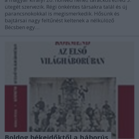
ütegét szervezik. Régi önkéntes társakra talál és új
parancsnokokkal is megismerkedik. Hősünk és
bajtársai nagy feltűnést keltenek a nélkülöző
Bécsben egy…
Boldog békeidőktől a háborús