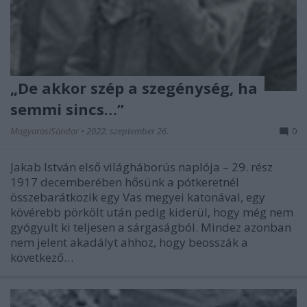
„De akkor szép a szegénység, ha
semmi sincs…”
MagyarosiSándor
•
2022. szeptember 26.
0
Jakab István első világháborús naplója – 29. rész
1917 decemberében hősünk a pótkeretnél
összebarátkozik egy Vas megyei katonával, egy
kövérebb pörkölt után pedig kiderül, hogy még nem
gyógyult ki teljesen a sárgaságból. Mindez azonban
nem jelent akadályt ahhoz, hogy beosszák a
következő…