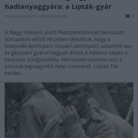
hadianyaggyára: a Lipták-gyár
PápaiTamásLászló
•
2023. január 06.
0
A Nagy Háború alatti Pestszentlőrincet bemutató
sorozatom előző részében láthattuk, hogy a
település építőipari, faipari, textilipari, valamint vas-
és gépipari gyárai hogyan álltak a háború idején a
hadiipar szolgálatába. Nem esett azonban szó a
korszak legnagyobb helyi üzeméről. Lipták Pál
építési…