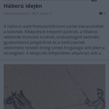
Háború idején
PápaiTamásLászló
•
2021. június 17.
0
A háború alatt Pestszentlőrincet szinte elárasztották
a katonák. Kiképzésre érkezett újoncok, a főváros
védelmét biztosító tüzérek, szabadságolt katonák,
gyakorlatozó polgárőrök és a hadiüzemek
védelmére rendelt őrség színes forgataga volt jelen a
községben. A település kifejezetten alkalmas volt a…