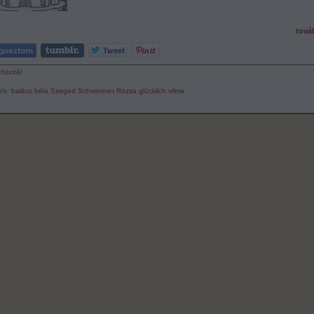
tová
 hozzá!
ék:
balázs béla
Szeged
Schwimmer Rózsa
glücklich vilma