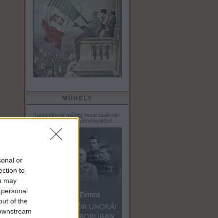
MŰHELY
Tudományos műhely rovat szakmai
tanulmányokkal, közleményekkel…
sonal or
ection to
ou may
 personal
out of the
 downstream