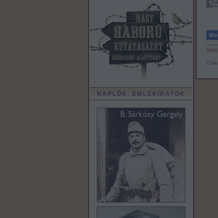
Szólj
Címk
NAPLÓK, EMLÉKIRATOK