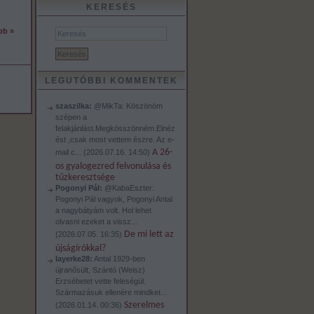
KERESÉS
bb »
LEGUTÓBBI KOMMENTEK
szaszilka:
@MikTa: Köszönöm
szépen a
felakjánlást.Megkösszönném.Elnéz
ést ,csak most vettem észre. Az e-
A 26-
mail c...
(
2026.07.16. 14:50
)
os gyalogezred felvonulása és
tűzkeresztsége
Pogonyi Pál:
@KabaEszter:
Pogonyi Pál vagyok, Pogonyi Antal
a nagybátyám volt. Hol lehet
olvasni ezeket a vissz...
De mi lett az
(
2026.07.05. 16:35
)
újságírókkal?
layerke28:
Antal 1929-ben
újranősült, Szántó (Weisz)
Erzsébetet vette feleségül.
Származásuk ellenére mindket...
Szerelmes
(
2026.01.14. 00:36
)