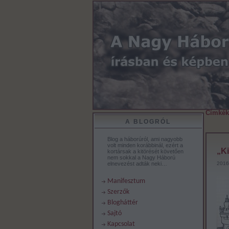
Címkék
A BLOGRÓL
Blog a háborúról, ami nagyobb
volt minden korábbinál, ezért a
„Ki
kortársak a kitörését követően
nem sokkal a Nagy Háború
elnevezést adták neki…
2016.
Manifesztum
Szerzők
Blogháttér
Sajtó
Kapcsolat