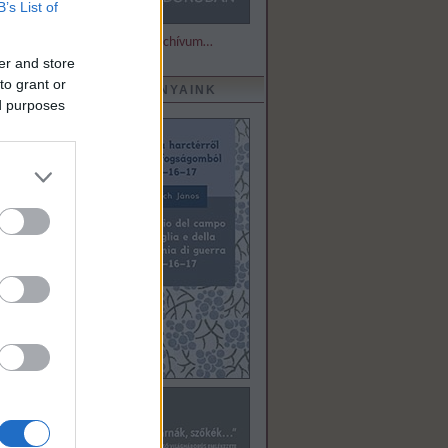
B’s List of
Részletek és archívum…
er and store
to grant or
KIADVÁNYAINK
ed purposes