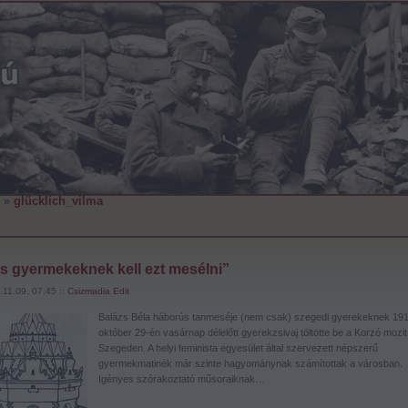
»
glücklich_vilma
s gyermekeknek kell ezt mesélni”
11.09. 07:45 ::
Csizmadia Edit
Balázs Béla háborús tanmeséje (nem csak) szegedi gyerekeknek 191
október 29-én vasárnap délelőtt gyerekzsivaj töltötte be a Korzó mozit
Szegeden. A helyi feminista egyesület által szervezett népszerű
gyermekmatinék már szinte hagyománynak számítottak a városban.
Igényes szórakoztató műsoraiknak…