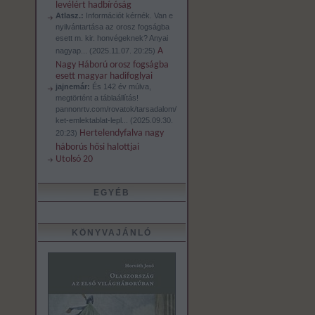
levélért hadbíróság
Atlasz.:
Információt kérnék. Van e
nyilvántartása az orosz fogságba
esett m. kir. honvégeknek? Anyai
A
nagyap...
(
2025.11.07. 20:25
)
Nagy Háború orosz fogságba
esett magyar hadifoglyai
jajnemár:
És 142 év múlva,
megtörtént a táblaállítás!
pannonrtv.com/rovatok/tarsadalom/
ket-emlektablat-lepl...
(
2025.09.30.
Hertelendyfalva nagy
20:23
)
háborús hősi halottjai
Utolsó 20
EGYÉB
KÖNYVAJÁNLÓ