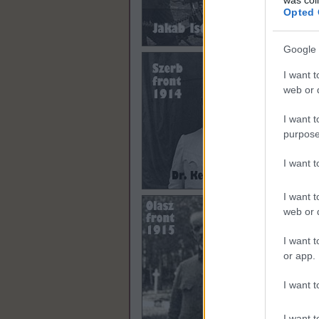
Opted 
Google 
I want t
web or d
I want t
purpose
I want 
I want t
web or d
I want t
or app.
I want t
I want t