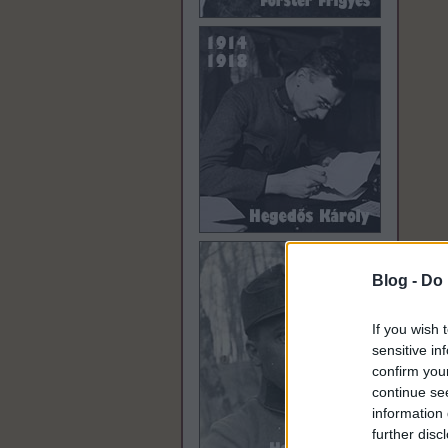
Blog -
Do 
If you wish 
sensitive in
confirm you
continue se
information 
further disc