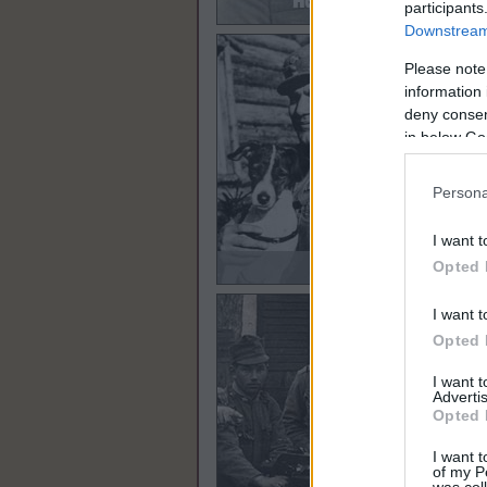
participants
Downstream 
Please note
information 
deny consent
in below Go
Persona
I want t
Opted 
I want t
Opted 
I want 
Advertis
Opted 
I want t
of my P
was col