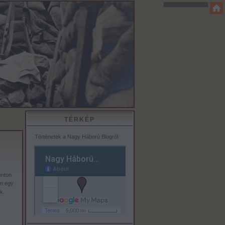
TÉRKÉP
Történetek a Nagy Háború Blogról
onton
am egy
k.