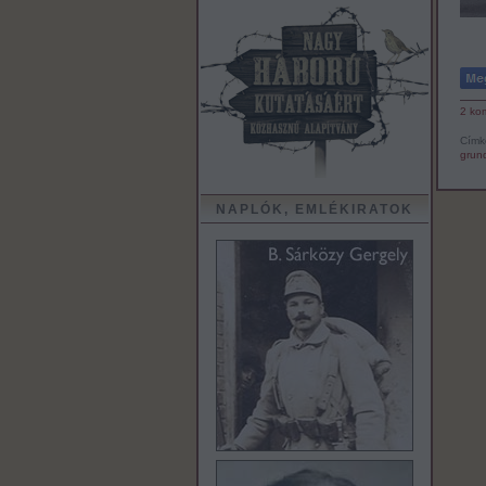
2
ko
Címk
grund
NAPLÓK, EMLÉKIRATOK