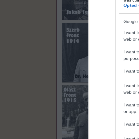
Opted 
Google 
I want t
web or d
I want t
purpose
I want 
I want t
web or d
I want t
or app.
I want t
I want t