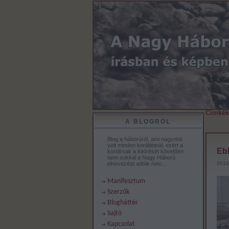
Címkék
A BLOGRÓL
Blog a háborúról, ami nagyobb
volt minden korábbinál, ezért a
Ebb
kortársak a kitörését követően
nem sokkal a Nagy Háború
elnevezést adták neki…
2010
Manifesztum
Szerzők
Blogháttér
Sajtó
Kapcsolat