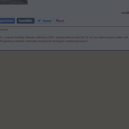
tová
mment
ék:
sopron
borbély kálmán
volhínia
1916. október
bécsi arzenál
10 cm–es tábori tarack
ädler erik
l kapitány
vladimir volinszkij
cholopicze
linsingen hadseregcsoport