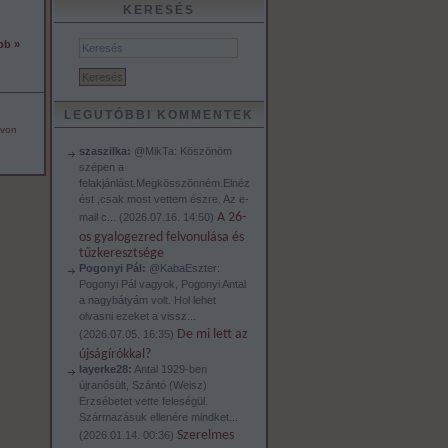
KERESÉS
bb »
LEGUTÓBBI KOMMENTEK
 von
szaszilka:
@MikTa: Köszönöm
szépen a
felakjánlást.Megkösszönném.Elnéz
ést ,csak most vettem észre. Az e-
A 26-
mail c...
(
2026.07.16. 14:50
)
os gyalogezred felvonulása és
tűzkeresztsége
Pogonyi Pál:
@KabaEszter:
Pogonyi Pál vagyok, Pogonyi Antal
a nagybátyám volt. Hol lehet
olvasni ezeket a vissz...
De mi lett az
(
2026.07.05. 16:35
)
újságírókkal?
layerke28:
Antal 1929-ben
újranősült, Szántó (Weisz)
Erzsébetet vette feleségül.
Származásuk ellenére mindket...
Szerelmes
(
2026.01.14. 00:36
)