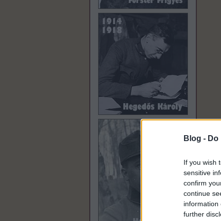
Blog -
Do 
If you wish 
sensitive in
confirm you
continue se
information 
further disc