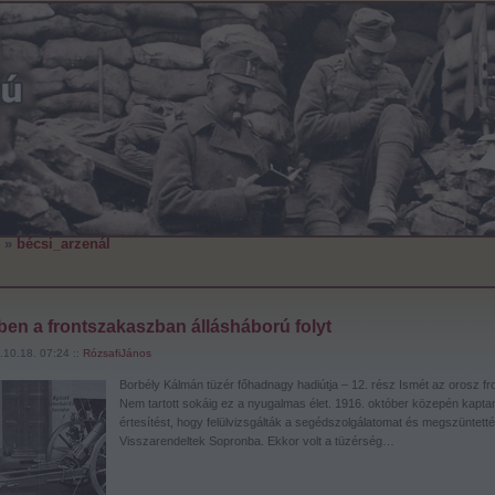
»
bécsi_arzenál
en a frontszakaszban állásháború folyt
.10.18. 07:24 ::
RózsafiJános
Borbély Kálmán tüzér főhadnagy hadiútja – 12. rész Ismét az orosz fr
Nem tartott sokáig ez a nyugalmas élet. 1916. október közepén kapt
értesítést, hogy felülvizsgálták a segédszolgálatomat és megszüntetté
Visszarendeltek Sopronba. Ekkor volt a tüzérség…