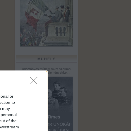
MŰHELY
Tudományos műhely rovat szakmai
tanulmányokkal, közleményekkel…
sonal or
ection to
ou may
 personal
out of the
 downstream