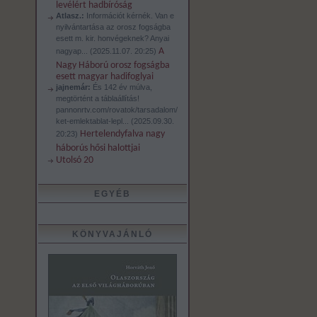
levélért hadbíróság
Atlasz.:
Információt kérnék. Van e
nyilvántartása az orosz fogságba
esett m. kir. honvégeknek? Anyai
A
nagyap...
(
2025.11.07. 20:25
)
Nagy Háború orosz fogságba
esett magyar hadifoglyai
jajnemár:
És 142 év múlva,
megtörtént a táblaállítás!
pannonrtv.com/rovatok/tarsadalom/
ket-emlektablat-lepl...
(
2025.09.30.
Hertelendyfalva nagy
20:23
)
háborús hősi halottjai
Utolsó 20
EGYÉB
KÖNYVAJÁNLÓ