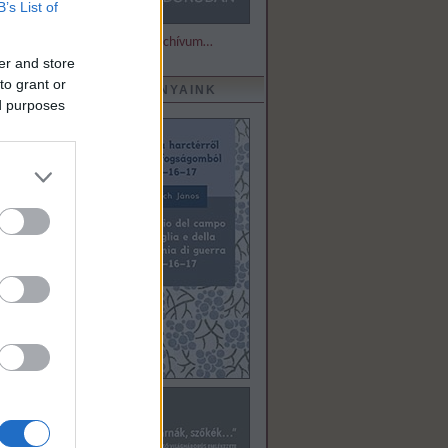
B’s List of
Részletek és archívum…
er and store
to grant or
KIADVÁNYAINK
ed purposes