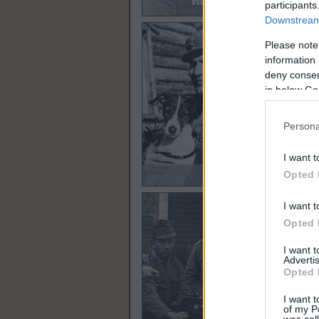
participants
Downstream 
Please note
information 
deny consent
in below Go
Persona
I want t
Opted 
I want t
Opted 
I want 
Advertis
Opted 
I want t
of my P
was col