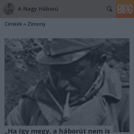
A Nagy Háború
Címkék
»
Zimony
„Ha így megy, a háborút nem is