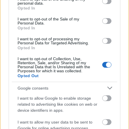
personal data.
grant or deny consent to Google and its third-party tags to
Opted In
use your data for below specified purposes in below Google
consent section.
I want to opt-out of the Sale of my
Personal Data.
Opted In
I want to opt-out of processing my
Personal Data for Targeted Advertising.
Opted In
I want to opt-out of Collection, Use,
Retention, Sale, and/or Sharing of my
„A Hunyadi-emléknél ismeretséget
Personal Data that Is Unrelated with the
Purposes for which it was collected.
csináltam egy magyar lánnyal”
Opted Out
MagyarosiSándor
•
2022. augusztus 08.
0
Google consents
I want to allow Google to enable storage
Jakab István első világháborús naplója – 22. rész
related to advertising like cookies on web or
Hősünk a kádernél Zimonyban már nemcsak a
device identifiers in apps.
géppuskával kapcsolatos ismereteit mutatja be,
hanem testgyakorláskor is rábíznak egy csoportot.
I want to allow my user data to be sent to
1917 tavaszán gyakorlatozással telnek a napok,
Google for online advertising purposes.