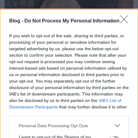
Blog -
Do Not Process My Personal Information
„Boldog korszakot éltem át, tán a
If you wish to opt-out of the sale, sharing to third parties, or
legboldogabb lesz az életemben”
processing of your personal or sensitive information for
targeted advertising by us, please use the below opt-out
MagyarosiSándor
•
2022. augusztus 15.
0
section to confirm your selection. Please note that after your
opt-out request is processed you may continue seeing
Jakab István első világháborús naplója – 23. rész
interest-based ads based on personal information utilized by
Hősünk már-már a békebeli világra emlékeztető
us or personal information disclosed to third parties prior to
módon él Zimonyban az ezrede pótkereténél: a napi
your opt-out. You may separately opt-out of the further
gyakorlatozás után kijár a városba és Rozikával
disclosure of your personal information by third parties on the
IAB’s list of downstream participants. This information may
találkozgat. A lány szülei sem nézik rossz szemmel a
also be disclosed by us to third parties on the
IAB’s List of
fiatal katonát, aki egy ebéd alkalmával Rozika…
Downstream Participants
that may further disclose it to other
third parties.
Please note that this website/app uses one or more Google
Personal Data Processing Opt Outs
services and may gather and store information including but
not limited to your visit or usage behaviour. You may click to
I want to opt-out of the Sharing of my