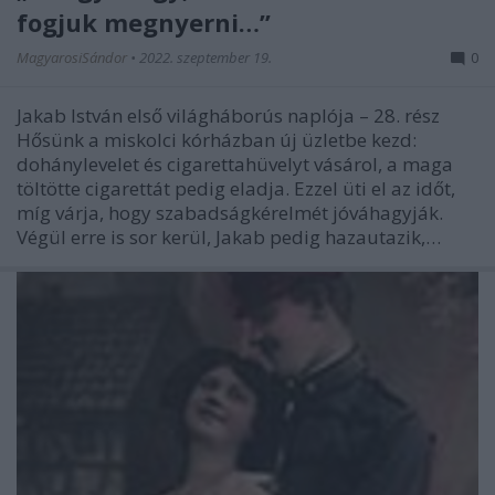
fogjuk megnyerni…”
MagyarosiSándor
•
2022. szeptember 19.
0
Jakab István első világháborús naplója – 28. rész
Hősünk a miskolci kórházban új üzletbe kezd:
dohánylevelet és cigarettahüvelyt vásárol, a maga
töltötte cigarettát pedig eladja. Ezzel üti el az időt,
míg várja, hogy szabadságkérelmét jóváhagyják.
Végül erre is sor kerül, Jakab pedig hazautazik,…