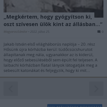
„Megkértem, hogy gyógyítson ki,
oszt szívesen ülök kint az állásban…”
MagyarosiSándor
•
2022. július 25.
0
Jakab István első világháborús naplója – 20. rész
Hősünk újra kórházba kerül: tüdőcsúcshurutot
állapítanak meg nála, ugyanakkor az is kiderül,
hogy előző sebesüléséből sem épült fel teljesen. A
laibachi kórházban fiatal lányok látogatják meg a
sebesült katonákat és feljegyzik, hogy ki mit…
SÜTI BEÁLLÍTÁSOK MÓDOSÍTÁSA