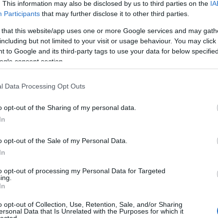
. This information may also be disclosed by us to third parties on the
IA
Dr. Kemény Gyula ezredorvos naplója az olasz frontról – 31. rész
Participants
that may further disclose it to other third parties.
Doktorunk 1916 januárjában számba veszi zászlóalja Isonzónál addig
elszenvedett veszteségeit és megállapítja, hogy kiemelkedően magas
 that this website/app uses one or more Google services and may gath
elesettek aránya. A nagyszámú halott méltó eltemetése sem egyszerű
including but not limited to your visit or usage behaviour. You may click 
feladat, ráadásul sokszor a…
 to Google and its third-party tags to use your data for below specifi
ogle consent section.
tová
l Data Processing Opt Outs
o opt-out of the Sharing of my personal data.
 hozzá!
In
ék:
dr. kemény gyula
nagyváradi 37/iv. zászlóalj
Dolje
Tolmein
Vodil
Mrzli Vrh
cs. és kir. nagyváradi
óalj
o opt-out of the Sale of my Personal Data.
In
csoda híres név lett azóta az Isonzó”
to opt-out of processing my Personal Data for Targeted
ing.
.10.03. 07:00 ::
PintérTamás
In
Dr. Kemény Gyula ezredorvos naplója az olasz frontról – 29. rész
Ezredorvosunk háborús naplóinak és fotóhagyatékának a története e
o opt-out of Collection, Use, Retention, Sale, and/or Sharing
csoda a számunkra. A blogunkon közreadott sorozatok hatására több
ersonal Data that Is Unrelated with the Purposes for which it
megkeresést is kaptunk, s folyamatosan bővült a róla szóló digitális
lected.