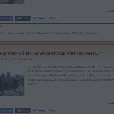
tová
 hozzá!
ék:
dr. kemény gyula
nagyváradi 37/iv. zászlóalj
Tolmein
Vodil
Mrzli Vrh
Schlossberg
ugrottak s óriási lármával szúrták, lőtték az olaszt…”
11.07. 06:59 ::
PintérTamás
Dr. Kemény Gyula ezredorvos naplója az olasz frontról – 34. rész 191
áprilisában a tiroli offenzívát várják Tolmeinnél is. Az isonzói hídfőnél h
osztrák–magyar alakulatoknak kisebb-nagyobb vállalkozásokat kell
végrehajtani az olaszok nyugtalanítására. Doktorunk beszámol ezekrő
változó…
tová