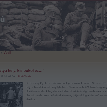
»
Vodil
tya hely, kis pokol ez…”
11.14. 07:00 ::
PintérTamás
Dr. Kemény Gyula ezredorvos naplója az olasz frontról – 35. rész 191
májusában doktorunk segélyhelyét a Tolmein melletti Schlossberg mag
oldalában rendezik be, ahol a mindkét oldali tüzérség zenebonáját, s a
olaszok rendszeres belövéseit élvezve, „kéjes dolog a kitartás” jelszó
viselik a…