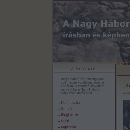
Címkék
A BLOGRÓL
Blog a háborúról, ami nagyobb
volt minden korábbinál, ezért a
„Ku
kortársak a kitörését követően
nem sokkal a Nagy Háború
elnevezést adták neki…
2022.
Manifesztum
Szerzők
Blogháttér
Sajtó
Kapcsolat