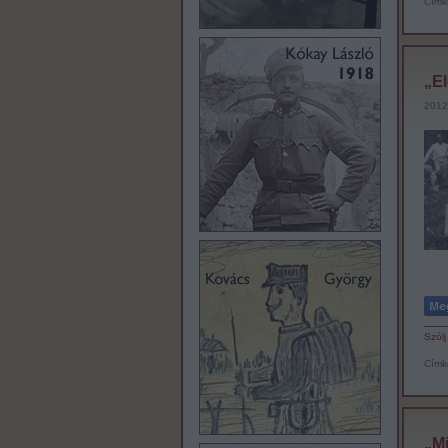
Címk
„El
2012
Szólj
Címk
„Mi