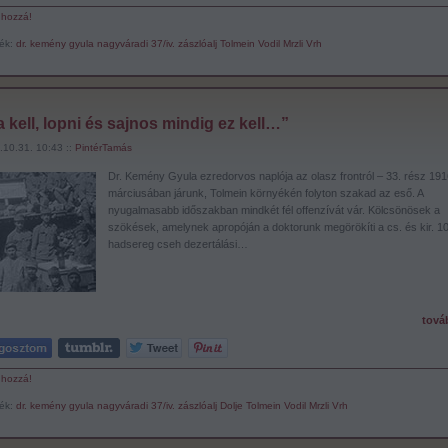
 hozzá!
ék:
dr. kemény gyula
nagyváradi 37/iv. zászlóalj
Tolmein
Vodil
Mrzli Vrh
 kell, lopni és sajnos mindig ez kell…”
.10.31. 10:43 ::
PintérTamás
Dr. Kemény Gyula ezredorvos naplója az olasz frontról – 33. rész 191
márciusában járunk, Tolmein környékén folyton szakad az eső. A
nyugalmasabb időszakban mindkét fél offenzívát vár. Kölcsönösek a
szökések, amelynek apropóján a doktorunk megörökíti a cs. és kir. 10
hadsereg cseh dezertálási…
tová
 hozzá!
ék:
dr. kemény gyula
nagyváradi 37/iv. zászlóalj
Dolje
Tolmein
Vodil
Mrzli Vrh