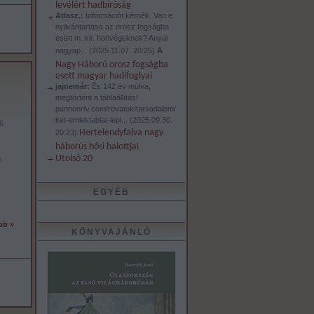
levélért hadbíróság
Atlasz.:
Információt kérnék. Van e
nyilvántartása az orosz fogságba
esett m. kir. honvégeknek? Anyai
A
nagyap...
(
2025.11.07. 20:25
)
Nagy Háború orosz fogságba
esett magyar hadifoglyai
jajnemár:
És 142 év múlva,
megtörtént a táblaállítás!
pannonrtv.com/rovatok/tarsadalom/
ket-emlektablat-lepl...
(
2025.09.30.
6
Hertelendyfalva nagy
20:23
)
háborús hősi halottjai
Utolsó 20
.
EGYÉB
bb »
KÖNYVAJÁNLÓ