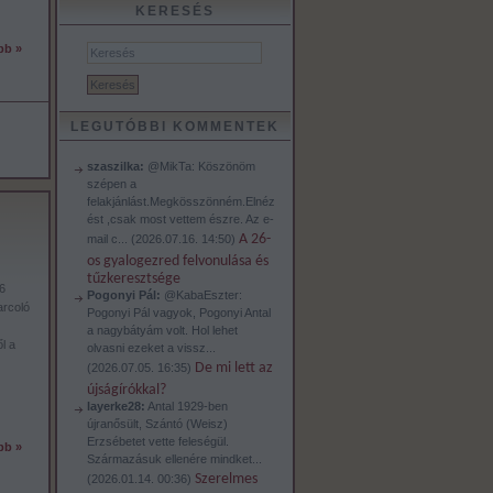
KERESÉS
bb »
LEGUTÓBBI KOMMENTEK
szaszilka:
@MikTa: Köszönöm
szépen a
felakjánlást.Megkösszönném.Elnéz
ést ,csak most vettem észre. Az e-
A 26-
mail c...
(
2026.07.16. 14:50
)
os gyalogezred felvonulása és
tűzkeresztsége
6
Pogonyi Pál:
@KabaEszter:
arcoló
Pogonyi Pál vagyok, Pogonyi Antal
a nagybátyám volt. Hol lehet
l a
olvasni ezeket a vissz...
De mi lett az
(
2026.07.05. 16:35
)
újságírókkal?
layerke28:
Antal 1929-ben
újranősült, Szántó (Weisz)
Erzsébetet vette feleségül.
bb »
Származásuk ellenére mindket...
Szerelmes
(
2026.01.14. 00:36
)