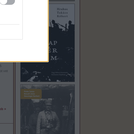
bb »
5
ot vet
bb »