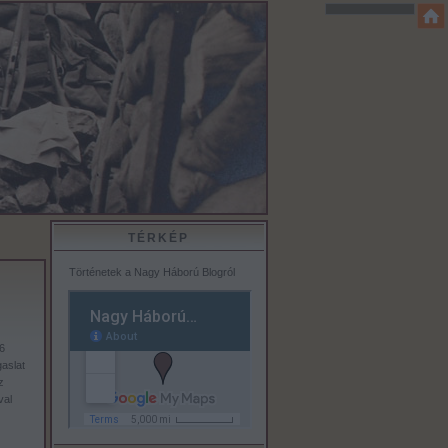
TÉRKÉP
Történetek a Nagy Háború Blogról
6
aslat
z
val