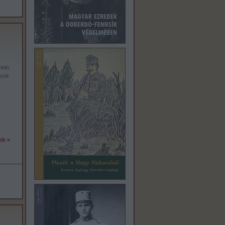
mein
ősök
bb »