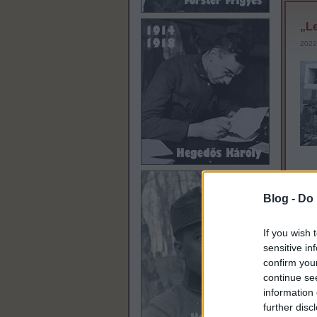
„Le
2022
Blog -
Do 
Szólj
Címk
If you wish 
zászl
sensitive in
confirm you
continue se
„A 
information 
further disc
2022