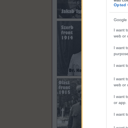
Opted 
Google 
I want t
web or d
Szólj
I want t
Címk
purpose
I want 
„Na
I want t
2012
web or d
I want t
or app.
I want t
I want t