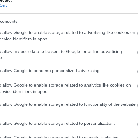
állományunk és persze a…
Out
consents
tová
o allow Google to enable storage related to advertising like cookies on
evice identifiers in apps.
 hozzá!
o allow my user data to be sent to Google for online advertising
ék:
olasz front
1915
kemény gyula orvos
nagyváradi 37/iv. zászlóalj
Isonzó
Dolje
Tolmein
Vodil
Mrz
s.
to allow Google to send me personalized advertising.
, majd mi neki indulunk Itáliának…”
o allow Google to enable storage related to analytics like cookies on
.09.17. 07:28 ::
PintérTamás
evice identifiers in apps.
Dr. Kemény Gyula ezredorvos naplója az olasz frontról – 28., befejező
1915 októberében ezredorvosunk zászlóalja elfog egy korábbi olasz
o allow Google to enable storage related to functionality of the website
parancsot, amely részletesen beszámol az ellenfél céljairól, tervezett
harcászati eljárásairól. A tervekből kevés valósult meg, s Kemény dok
bizakodik,…
o allow Google to enable storage related to personalization.
o allow Google to enable storage related to security, including