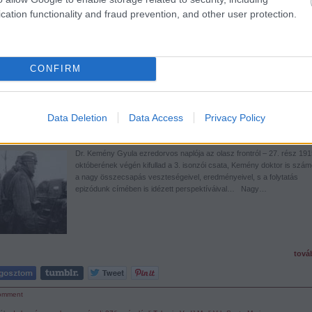
tová
cation functionality and fraud prevention, and other user protection.
omment
ék:
dr. kemény gyula
nagyváradi 37/iv. zászlóalj
Dolje
Tolmein
Vodil
Mrzli Vrh
CONFIRM
t-három év alatt Laibachig felárkoljuk Ausztriát”
Data Deletion
Data Access
Privacy Policy
.09.10. 07:02 ::
PintérTamás
Dr. Kemény Gyula ezredorvos naplója az olasz frontról – 27. rész 191
októberének végén kifullad a 3. isonzói csata, Kemény doktor is szám
a nagy összecsapás veszteségeivel, eredményeivel, s a folytatás
epizódunk címében is idézett perspektíváival… Nagy…
tová
omment