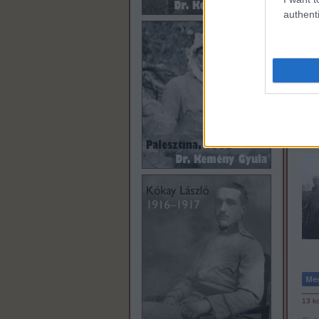
authenti
10
k
Címk
„ké
2012
13
k