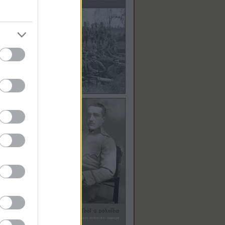
bb »
li Vrh
 rész
tor