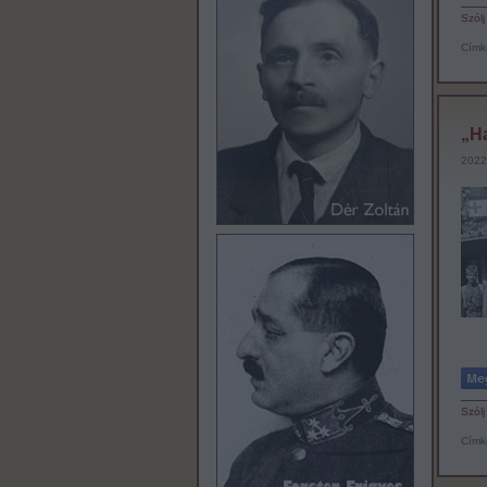
Szólj
Címk
„Ha
2022
Szólj
Címk