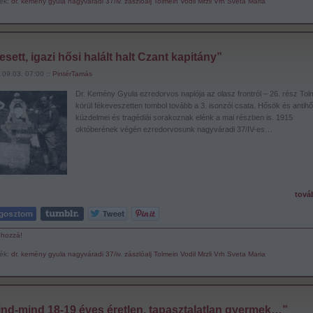
ék:
dr. kemény gyula
nagyváradi 37/iv. zászlóalj
Tolmein
Vodil
Mrzli Vrh
Sveta Maria
esett, igazi hősi halált halt Czant kapitány”
.09.03. 07:00 ::
PintérTamás
Dr. Kemény Gyula ezredorvos naplója az olasz frontról – 26. rész Tol
körül fékeveszetten tombol tovább a 3. isonzói csata. Hősök és antih
küzdelmei és tragédiái sorakoznak elénk a mai részben is. 1915
októberének végén ezredorvosunk nagyváradi 37/IV-es…
tová
 hozzá!
ék:
dr. kemény gyula
nagyváradi 37/iv. zászlóalj
Tolmein
Vodil
Mrzli Vrh
Sveta Maria
nd-mind 18-19 éves éretlen, tapasztalatlan gyermek…”