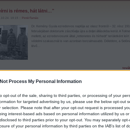
írni is rémes, hát látni…”
.10.24. 19:15 ::
PintérTamás
Dr. Kemény Gyula ezredorvos naplója az olasz frontról – 32. rész 191
februárjában doktorunk zászlóalja újra a doljei állásokba kerül. A Tolme
melletti, az ezredorvosunk által „rettenetes és hírhedt” területként leírt
védelmi szakasznál is van azonban borzalmasabb. Délebbre, a Selóná
lévő…
tová
Not Process My Personal Information
 hozzá!
ék:
dr. kemény gyula
nagyváradi 37/iv. zászlóalj
Dolje
Tolmein
Vodil
Mrzli Vrh
cs. és kir. nagyváradi
to opt-out of the sale, sharing to third parties, or processing of your per
óalj
formation for targeted advertising by us, please use the below opt-out s
r selection. Please note that after your opt-out request is processed y
eing interest-based ads based on personal information utilized by us or
golyó, gránát egyformán jár át mindenkit…”
disclosed to third parties prior to your opt-out. You may separately opt-
losure of your personal information by third parties on the IAB’s list of
.10.17. 07:00 ::
PintérTamás