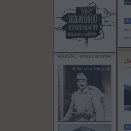
Szólj
Címk
NAPLÓK, EMLÉKIRATOK
„Be
2022.