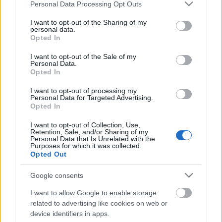
Please note that this website/app uses one or more Google
Personal Data Processing Opt Outs
services and may gather and store information including but
not limited to your visit or usage behaviour. You may click to
I want to opt-out of the Sharing of my
personal data.
grant or deny consent to Google and its third-party tags to
Opted In
use your data for below specified purposes in below Google
consent section.
I want to opt-out of the Sale of my
A Vörös Félhold támogatása és a
Personal Data.
Opted In
Gambrinus korsó
I want to opt-out of processing my
FodorGábor
•
2023. március 18.
1
Personal Data for Targeted Advertising.
Opted In
Türkçe A 2023. február 6-án Délkelet-
I want to opt-out of Collection, Use,
Törökországban történt elemi erejű földrengés után
Retention, Sale, and/or Sharing of my
Personal Data that Is Unrelated with the
világszerte, így hazánkban is adomány- és
Purposes for which it was collected.
segélygyűjtő akciók sora kezdődött a fedél nélkül
Opted Out
maradt túlélők megsegítésére. Az állami és civil
szervezetek által indított széleskörű jótékonysági
Google consents
programok, illetve…
I want to allow Google to enable storage
related to advertising like cookies on web or
device identifiers in apps.