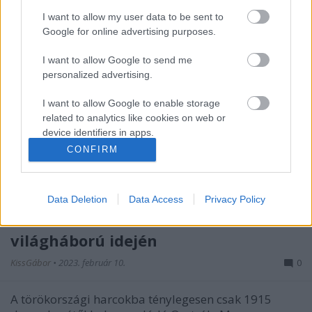
I want to allow my user data to be sent to
Google for online advertising purposes.
I want to allow Google to send me
personalized advertising.
I want to allow Google to enable storage
related to analytics like cookies on web or
device identifiers in apps.
CONFIRM
I want to allow Google to enable storage
related to functionality of the website or app.
Cs. és kir. egészségügyi intézmények
Data Deletion
Data Access
Privacy Policy
I want to allow Google to enable storage
a Török Birodalom területén az I.
related to personalization.
világháború idején
I want to allow Google to enable storage
KissGábor
•
2023. február 10.
0
related to security, including authentication
functionality and fraud prevention, and other
user protection.
A törökországi harcokba ténylegesen csak 1915