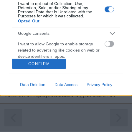
I want to opt-out of Collection, Use,
Retention, Sale, and/or Sharing of my
Personal Data that Is Unrelated with the
Purposes for which it was collected.
Opted Out
Roberto Visintin-ösztöndíj magyar
Google consents
egyetemista részére negyedszer
I want to allow Google to enable storage
PintérTamás
•
2023. szeptember 28.
0
related to advertising like cookies on web or
device identifiers in apps.
2023. szeptember 24-én vasárnap délelőtt színültig
CONFIRM
megtelt az olaszországi Isonzó folyó partján fekvő
I want to allow my user data to be sent to
Google for online advertising purposes.
Sagrado település polgármesteri hivatalának a
tanácsterme. A szépszámú olasz és magyar
Data Deletion
Data Access
Privacy Policy
I want to allow Google to send me
érdeklődő a Roberto Visintin nevét viselő ösztöndíj
personalized advertising.
2023. évi ünnepélyes átadására gyűlt össze. A…
I want to allow Google to enable storage
related to analytics like cookies on web or
device identifiers in apps.
I want to allow Google to enable storage