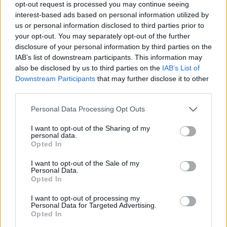
opt-out request is processed you may continue seeing
BartókBéla
•
2024. október 24.
0
interest-based ads based on personal information utilized by
us or personal information disclosed to third parties prior to
2024. október 18-án került sor rendkívüli ünnepi
your opt-out. You may separately opt-out of the further
közgyűlés keretében az olaszországi, Isonzó melletti
disclosure of your personal information by third parties on the
IAB’s list of downstream participants. This information may
Sagrado városházáján a Nagy Háború Kutatásáért
also be disclosed by us to third parties on the
IAB’s List of
Közhasznú Alapítvány (NHKA) közvetítésével 5.
Downstream Participants
that may further disclose it to other
alkalommal meghirdetett Roberto Visintin-ösztöndíj
third parties.
átadására, amely a Marino Visintin és felesége,
Evelyn…
Please note that this website/app uses one or more Google
Personal Data Processing Opt Outs
services and may gather and store information including but
not limited to your visit or usage behaviour. You may click to
I want to opt-out of the Sharing of my
personal data.
grant or deny consent to Google and its third-party tags to
Opted In
use your data for below specified purposes in below Google
consent section.
I want to opt-out of the Sale of my
Personal Data.
Opted In
I want to opt-out of processing my
Personal Data for Targeted Advertising.
Opted In