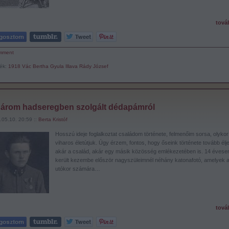
tová
mment
ék:
1918
Vác
Bertha Gyula
Illava
Rády József
három hadseregben szolgált dédapámról
.05.10. 20:59 ::
Berta Kristóf
Hosszú ideje foglalkoztat családom története, felmenőim sorsa, olykor
viharos életútjuk. Úgy érzem, fontos, hogy őseink története tovább élj
akár a család, akár egy másik közösség emlékezetében is. 14 évese
került kezembe először nagyszüleimnél néhány katonafotó, amelyek 
utókor számára…
tová