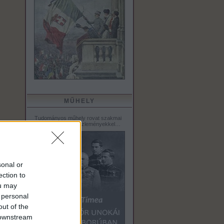
MŰHELY
Tudományos műhely rovat szakmai
tanulmányokkal, közleményekkel…
sonal or
ection to
ou may
 personal
out of the
 downstream