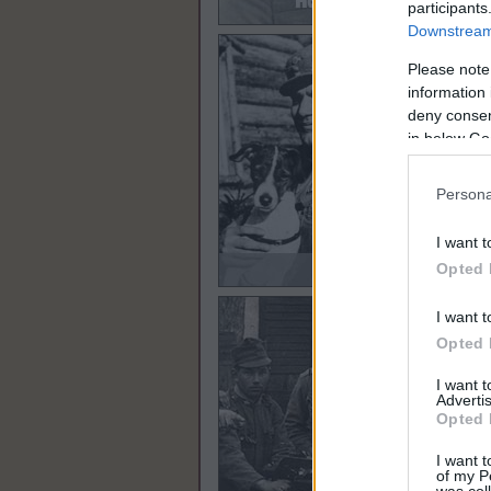
participants
Downstream 
Please note
information 
deny consent
in below Go
Persona
I want t
Opted 
I want t
Opted 
I want 
Advertis
Opted 
I want t
of my P
was col