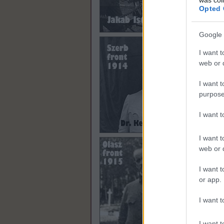
Opted 
Google 
I want t
web or d
I want t
purpose
I want 
I want t
web or d
I want t
or app.
I want t
I want t