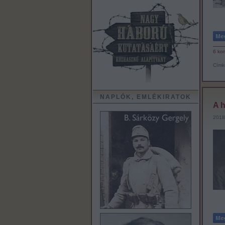
6
ko
Címk
NAPLÓK, EMLÉKIRATOK
A 
2018