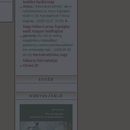
levélért hadbíróság
Atlasz.:
Információt kérnék. Van e
nyilvántartása az orosz fogságba
esett m. kir. honvégeknek? Anyai
A
nagyap...
(
2025.11.07. 20:25
)
Nagy Háború orosz fogságba
esett magyar hadifoglyai
jajnemár:
És 142 év múlva,
megtörtént a táblaállítás!
pannonrtv.com/rovatok/tarsadalom/
ket-emlektablat-lepl...
(
2025.09.30.
Hertelendyfalva nagy
20:23
)
háborús hősi halottjai
Utolsó 20
EGYÉB
KÖNYVAJÁNLÓ