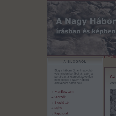
Címkék
A BLOGRÓL
Blog a háborúról, ami nagyobb
volt minden korábbinál, ezért a
Az 
kortársak a kitörését követően
nem sokkal a Nagy Háború
elnevezést adták neki…
2019
Manifesztum
Szerzők
Blogháttér
Sajtó
Kapcsolat