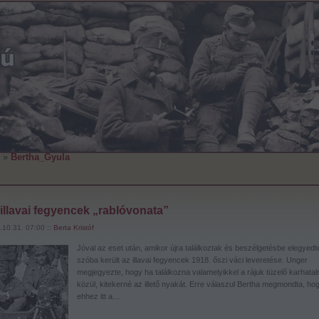
»
Bertha_Gyula
illavai fegyencek „rablóvonata”
.10.31. 07:00 ::
Berta Kristóf
Jóval az eset után, amikor újra találkoztak és beszélgetésbe elegyedt
szóba került az illavai fegyencek 1918. őszi váci leveretése. Unger
megjegyezte, hogy ha találkozna valamelyikkel a rájuk tüzelő karhatal
közül, kitekerné az illető nyakát. Erre válaszul Bertha megmondta, ho
ehhez itt a…