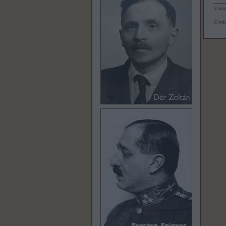
3
ko
Címk