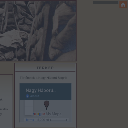
TÉRKÉP
Történetek a Nagy Háború Blogról
ek,
misták
gy