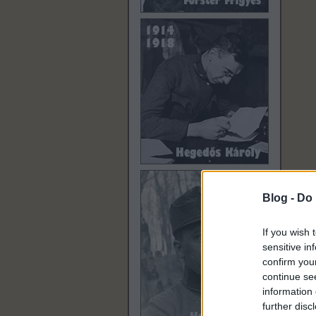
Blog -
Do 
If you wish 
sensitive in
confirm you
continue se
information 
further disc