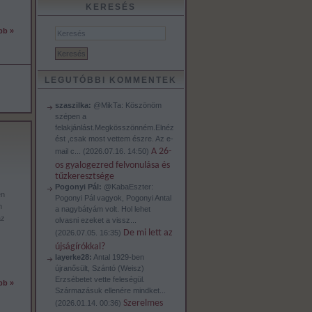
KERESÉS
bb »
LEGUTÓBBI KOMMENTEK
szaszilka:
@MikTa: Köszönöm
szépen a
felakjánlást.Megkösszönném.Elnéz
ést ,csak most vettem észre. Az e-
A 26-
mail c...
(
2026.07.16. 14:50
)
os gyalogezred felvonulása és
tűzkeresztsége
Pogonyi Pál:
@KabaEszter:
en
Pogonyi Pál vagyok, Pogonyi Antal
n
a nagybátyám volt. Hol lehet
az
olvasni ezeket a vissz...
De mi lett az
(
2026.07.05. 16:35
)
újságírókkal?
layerke28:
Antal 1929-ben
újranősült, Szántó (Weisz)
Erzsébetet vette feleségül.
bb »
Származásuk ellenére mindket...
Szerelmes
(
2026.01.14. 00:36
)