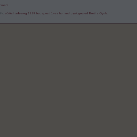
mment
ék:
vörös hadsereg
1919
budapesti 1–es honvéd gyalogezred
Bertha Gyula