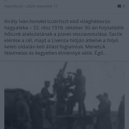
KajonÁrpád
•
2024. november 11.
0
Király Iván honvéd tüzértiszt első világháborús
hagyatéka – 32. rész 1918. október 30-án folytatódik
hősünk alakulatának a piavei visszavonulása. Sacile
elérése a cél, majd a Livenza hídján átkelve a folyó
keleti oldalán kell állást foglalniuk. Menetük
félelmetes és kegyetlen élménnyé válik. Égő…