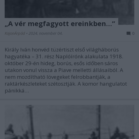
„A vér megfagyott ereinkben…”
KajonÁrpád
•
2024. november 04.
0
Király Iván honvéd tüzértiszt első világháborús
hagyatéka – 31. rész Naplóírónk alakulata 1918.
október 29-én hideg, borús, esős időben sáros
utakon vonul vissza a Piave melletti állásaiból. A
nem mozdítható lövegeket felrobbantják, a
raktárkészleteket szétosztják. A komor hangulatot
pánikká…