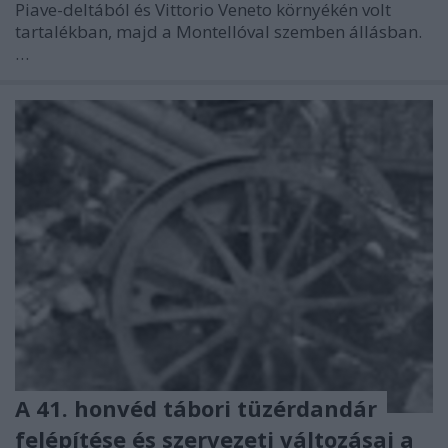
Piave-deltából és Vittorio Veneto környékén volt
tartalékban, majd a Montellóval szemben állásban.
…
A 41. honvéd tábori tüzérdandár
felépítése és szervezeti változásai a