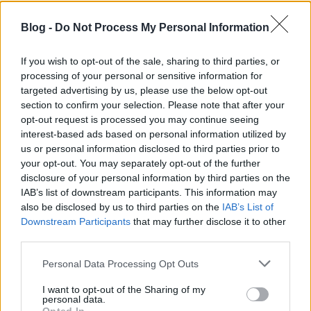
Blog -
Do Not Process My Personal Information
If you wish to opt-out of the sale, sharing to third parties, or
processing of your personal or sensitive information for
targeted advertising by us, please use the below opt-out
section to confirm your selection. Please note that after your
opt-out request is processed you may continue seeing
interest-based ads based on personal information utilized by
us or personal information disclosed to third parties prior to
your opt-out. You may separately opt-out of the further
disclosure of your personal information by third parties on the
IAB’s list of downstream participants. This information may
„Istenem, légy velünk…”
also be disclosed by us to third parties on the
IAB’s List of
Downstream Participants
that may further disclose it to other
KajonÁrpád
•
2024. október 21.
0
third parties.
Please note that this website/app uses one or more Google
Personal Data Processing Opt Outs
Király Iván honvéd tüzértiszt első világháborús
services and may gather and store information including but
hagyatéka – 29. rész Hősünk piavei védelmi
not limited to your visit or usage behaviour. You may click to
I want to opt-out of the Sharing of my
szakaszán számtalan előjele van, hogy valami
personal data.
grant or deny consent to Google and its third-party tags to