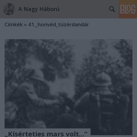
A Nagy Háború
Címkék
»
41._honvéd_tüzérdandár
„Kísérteties mars volt...”