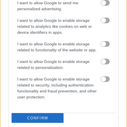
KajonÁrpád
•
2024. október 14.
0
I want to allow Google to send me
personalized advertising.
Király Iván honvéd tüzértiszt első világháborús
I want to allow Google to enable storage
hagyatéka – 28. rész Ugrunk térben és időben.
related to analytics like cookies on web or
„Szomorú napok” várnak ránk. 1919 tavaszán járunk,
device identifiers in apps.
amikor hősünk már múltbeli eseményként tekintett
vissza az 1918 őszén vele és körülötte a Piavénál
I want to allow Google to enable storage
történtekre. Szerencsésen túlélte a háborút, de szíve
related to functionality of the website or app.
a…
I want to allow Google to enable storage
related to personalization.
I want to allow Google to enable storage
related to security, including authentication
functionality and fraud prevention, and other
user protection.
CONFIRM