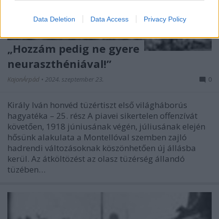
Data Deletion
Data Access
Privacy Policy
„Hozzám pedig ne gyere
neuraszthéniával!”
KajonÁrpád
•
2024. szeptember 23.
0
Király Iván honvéd tüzértiszt első világháborús
hagyatéka – 25. rész A piavei sikertelen offenzívát
követően, 1918 júniusának végén, júliusának elején
hősünk alakulata a Montellóval szemben zajló
hadrendi változásoknak köszönhetően új állásba
kerül. Az átköltözést az olasz tüzérség állandó
tüzében…