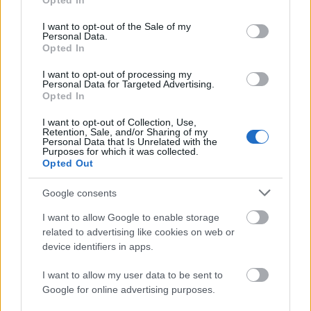
készül. „Vajon miért nem kezdődik?” – teszi fel a
Opted In
use your data for below specified purposes in below Google
kérdést. A nyugtalan várakozást követően végül
consent section.
I want to opt-out of the Sale of my
1918. október 26-án megindul ezen a területen is az
Personal Data.
olasz…
Opted In
I want to opt-out of processing my
Personal Data for Targeted Advertising.
Opted In
I want to opt-out of Collection, Use,
Retention, Sale, and/or Sharing of my
Personal Data that Is Unrelated with the
Purposes for which it was collected.
Opted Out
Google consents
I want to allow Google to enable storage
related to advertising like cookies on web or
device identifiers in apps.
I want to allow my user data to be sent to
„Nostalgia dell’ amore”
Google for online advertising purposes.