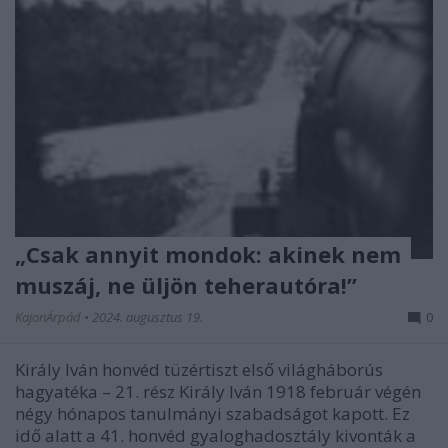
„Csak annyit mondok: akinek nem
muszáj, ne üljön teherautóra!”
KajonÁrpád
•
2024. augusztus 19.
0
Király Iván honvéd tüzértiszt első világháborús
hagyatéka – 21. rész Király Iván 1918 február végén
négy hónapos tanulmányi szabadságot kapott. Ez
idő alatt a 41. honvéd gyaloghadosztály kivonták a