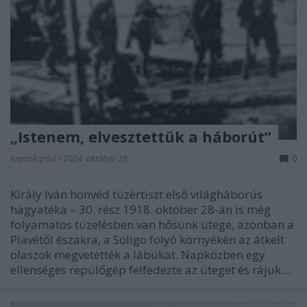
„Istenem, elvesztettük a háborút”
KajonÁrpád
•
2024. október 28.
0
Király Iván honvéd tüzértiszt első világháborús
hagyatéka – 30. rész 1918. október 28-án is még
folyamatos tüzelésben van hősünk ütege, azonban a
Piavétől északra, a Soligo folyó környékén az átkelt
olaszok megvetették a lábukat. Napközben egy
ellenséges repülőgép felfedezte az üteget és rájuk…