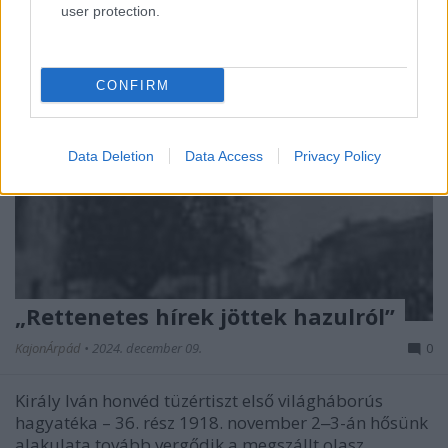
user protection.
CONFIRM
Data Deletion
Data Access
Privacy Policy
„Rettenetes hírek jöttek hazulról”
KajonÁrpád
•
2024. december 09.
0
Király Iván honvéd tüzértiszt első világháborús
hagyatéka – 36. rész 1918. november 2‒3-án hősünk
alakulata tovább vergődik a megszállt olasz