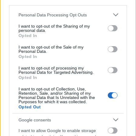
third parties.
„Si, si, casa, evviva la pace!”
Please note that this website/app uses one or more Google
Personal Data Processing Opt Outs
KajonÁrpád
•
2024. december 23.
0
services and may gather and store information including but
not limited to your visit or usage behaviour. You may click to
I want to opt-out of the Sharing of my
personal data.
grant or deny consent to Google and its third-party tags to
Király Iván honvéd tüzértiszt első világháborús
Opted In
use your data for below specified purposes in below Google
hagyatéka – 38. rész Hősünk tüzér alakulata 1918.
consent section.
november 6-án reggel továbbindul és Flitsch
I want to opt-out of the Sale of my
Personal Data.
községen keresztül haladva Tarvisig jut. A Koritnica
Opted In
patak mellett futó, a Predil-hágón keresztülhaladó
meredek út próbára teszi a menetoszlopokat.
I want to opt-out of processing my
Personal Data for Targeted Advertising.
Mindenütt…
Opted In
I want to opt-out of Collection, Use,
Retention, Sale, and/or Sharing of my
Personal Data that Is Unrelated with the
Purposes for which it was collected.
Opted Out
Google consents
I want to allow Google to enable storage