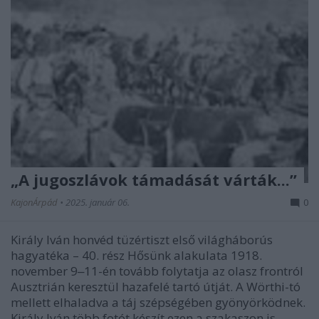
„A jugoszlávok támadását várták...”
KajonÁrpád
•
2025. január 06.
0
Király Iván honvéd tüzértiszt első világháborús
hagyatéka – 40. rész Hősünk alakulata 1918.
november 9‒11-én tovább folytatja az olasz frontról
Ausztrián keresztül hazafelé tartó útját. A Wörthi-tó
mellett elhaladva a táj szépségében gyönyörködnek.
Király Iván több fotót készít ezen a szakaszon is.…