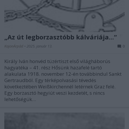
„Az út legborzasztóbb kálváriája...”
KajonÁrpád
•
2025. január 13.
0
Király Iván honvéd tüzértiszt első világháborús
hagyatéka – 41. rész Hősünk hazafelé tartó
alakulata 1918. november 12-én továbbindul Sankt
Gertraudból. Egy térképolvasási tévedés
következtében Weißkirchennél letérnek Graz felé.
Egy borzasztó hegyiút veszi kezdetét, s nincs
lehetőségük…