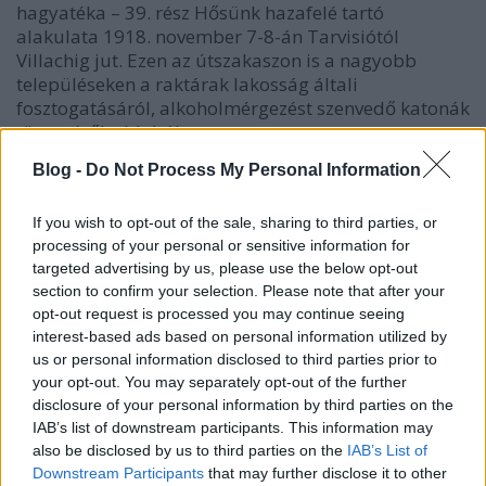
hagyatéka – 39. rész Hősünk hazafelé tartó
alakulata 1918. november 7-8-án Tarvisiótól
Villachig jut. Ezen az útszakaszon is a nagyobb
településeken a raktárak lakosság általi
fosztogatásáról, alkoholmérgezést szenvedő katonák
tömegéről, eldobált…
Blog -
Do Not Process My Personal Information
If you wish to opt-out of the sale, sharing to third parties, or
processing of your personal or sensitive information for
targeted advertising by us, please use the below opt-out
section to confirm your selection. Please note that after your
opt-out request is processed you may continue seeing
interest-based ads based on personal information utilized by
us or personal information disclosed to third parties prior to
your opt-out. You may separately opt-out of the further
disclosure of your personal information by third parties on the
IAB’s list of downstream participants. This information may
also be disclosed by us to third parties on the
IAB’s List of
Downstream Participants
that may further disclose it to other