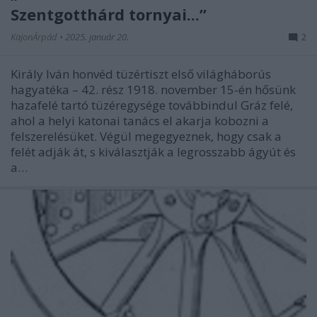
Szentgotthárd tornyai...”
KajonÁrpád
•
2025. január 20.
2
Király Iván honvéd tüzértiszt első világháborús
hagyatéka – 42. rész 1918. november 15-én hősünk
hazafelé tartó tüzéregysége továbbindul Gráz felé,
ahol a helyi katonai tanács el akarja kobozni a
felszerelésüket. Végül megegyeznek, hogy csak a
felét adják át, s kiválasztják a legrosszabb ágyút és
a…