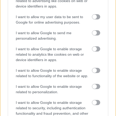
related to advertising like cookies on web or
device identifiers in apps.
I want to allow my user data to be sent to
Google for online advertising purposes.
I want to allow Google to send me
„Ezek már nem érzik magukat az
personalized advertising.
osztrák császársághoz
I want to allow Google to enable storage
tartozóknak...”
related to analytics like cookies on web or
device identifiers in apps.
KajonÁrpád
•
2024. december 16.
0
I want to allow Google to enable storage
related to functionality of the website or app.
Király Iván honvéd tüzértiszt első világháborús
hagyatéka – 37. rész 1918. november 4-én hősünk
I want to allow Google to enable storage
visszavonuló tüzéralakulata egész nap táborozik
related to personalization.
Creda mellett, ami már az olaszok által lezárt határ
túloldalára esett. Itt értesültek róla, hogy hadosztály
I want to allow Google to enable storage
nagyrésze nem jutott át, s a parancsnokukkal…
related to security, including authentication
functionality and fraud prevention, and other