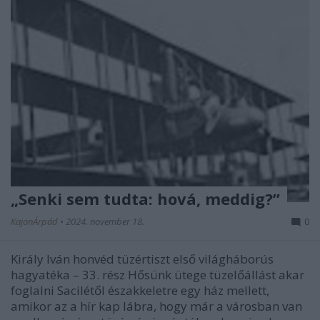
„Senki sem tudta: hová, meddig?”
KajonÁrpád
•
2024. november 18.
0
Király Iván honvéd tüzértiszt első világháborús
hagyatéka – 33. rész Hősünk ütege tüzelőállást akar
foglalni Sacilétől északkeletre egy ház mellett,
amikor az a hír kap lábra, hogy már a városban van