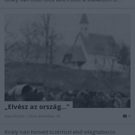
„Elvész az ország...”
KajonÁrpád
•
2024. december 30.
0
Király Iván honvéd tüzértiszt első világháborús