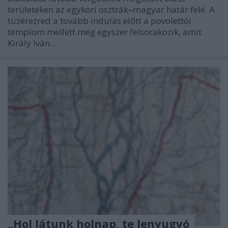
területeken az egykori osztrák‒magyar határ felé. A
tüzérezred a tovább indulás előtt a povolettói
templom mellett még egyszer felsorakozik, amit
Király Iván…
„Hol látunk holnap, te lenyugvó