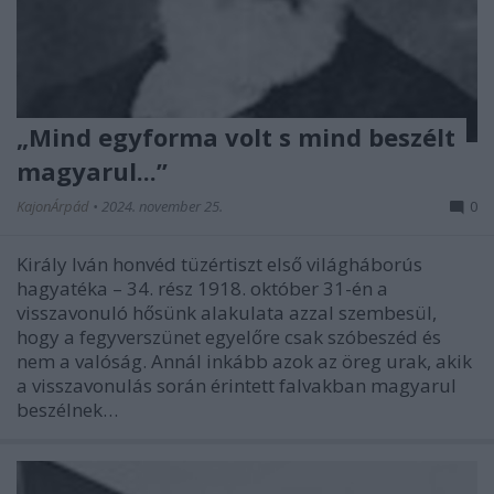
„Mind egyforma volt s mind beszélt
magyarul...”
KajonÁrpád
•
2024. november 25.
0
Király Iván honvéd tüzértiszt első világháborús
hagyatéka – 34. rész 1918. október 31-én a
visszavonuló hősünk alakulata azzal szembesül,
hogy a fegyverszünet egyelőre csak szóbeszéd és
nem a valóság. Annál inkább azok az öreg urak, akik
a visszavonulás során érintett falvakban magyarul
beszélnek…