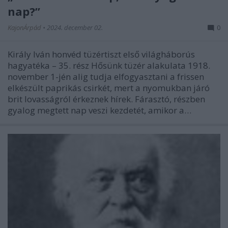
nap?”
KajonÁrpád
•
2024. december 02.
0
Király Iván honvéd tüzértiszt első világháborús
hagyatéka – 35. rész Hősünk tüzér alakulata 1918.
november 1-jén alig tudja elfogyasztani a frissen
elkészült paprikás csirkét, mert a nyomukban járó
brit lovasságról érkeznek hírek. Fárasztó, részben
gyalog megtett nap veszi kezdetét, amikor a…