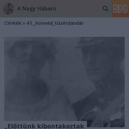
A Nagy Háború
Címkék
»
41._honvéd_tüzérdandár
„Előttünk kibontakoztak