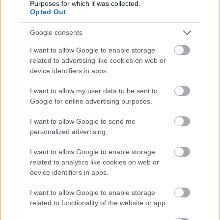
Purposes for which it was collected.
Opted Out
Google consents
I want to allow Google to enable storage
related to advertising like cookies on web or
device identifiers in apps.
I want to allow my user data to be sent to
Google for online advertising purposes.
I want to allow Google to send me
personalized advertising.
„Zene után pedig majdnem
I want to allow Google to enable storage
forradalom”
related to analytics like cookies on web or
JuhászBalázs
•
2021. december 28.
0
device identifiers in apps.
I want to allow Google to enable storage
Gunesch János olaszországi hadifogolynaplója – 15.
related to functionality of the website or app.
rész A naplóíró elkezdte előadássorozatát és
büszkén sorolja a résztvevők számát. Mandolint kap