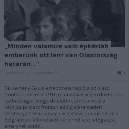
„Minden valamire való épkézláb
emberünk ott lent van Olaszország
határán…”
PintérTamás
•
2022. november 21.
0
Dr. Kemény Gyula ezredorvos naplója az olasz
frontról – 36. rész 1916 májusának végén doktorunk
szabadságra megy, de előtte számba veszi a
zászlóalja olasz fronton addig elszenvedett
veszteségét. Szabadsága végeztével június 14-én a
Belgrádban állomásozó kádernél tesz látogatást,
amelynek során…