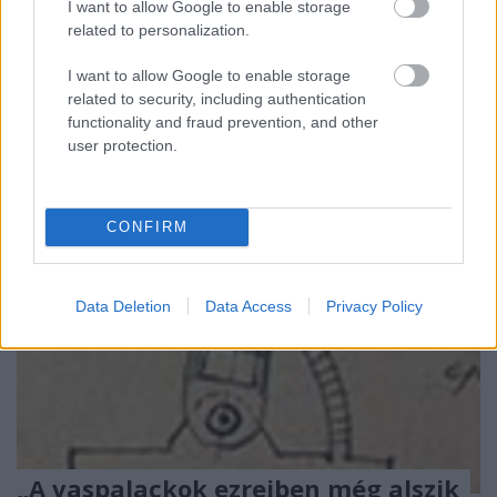
I want to allow Google to enable storage
ajándékba a reggiói püspöktől és ezen tanulja a
related to personalization.
játékot. Egy újabb ellenőrzés során segélyeket
kapnak a táborlakók. Megtörtént az első távesküvő
I want to allow Google to enable storage
és az…
related to security, including authentication
functionality and fraud prevention, and other
user protection.
CONFIRM
Data Deletion
Data Access
Privacy Policy
„A vaspalackok ezreiben még alszik