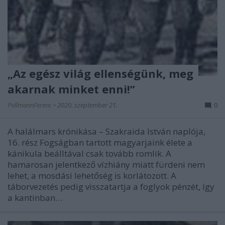
„Az egész világ ellenségünk, meg
akarnak minket enni!”
PollmannFerenc
•
2020. szeptember 21.
0
A halálmars krónikása – Szakraida István naplója,
16. rész Fogságban tartott magyarjaink élete a
kánikula beálltával csak tovább romlik. A
hamarosan jelentkező vízhiány miatt fürdeni nem
lehet, a mosdási lehetőség is korlátozott. A
táborvezetés pedig visszatartja a foglyok pénzét, így
a kantinban…