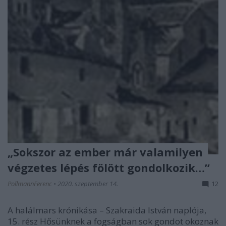
„Sokszor az ember már valamilyen
végzetes lépés fölött gondolkozik…”
PollmannFerenc
•
2020. szeptember 14.
12
A halálmars krónikása – Szakraida István naplója,
15. rész Hősünknek a fogságban sok gondot okoznak