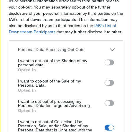
us or personal information disclosed to third parties prior to
your opt-out. You may separately opt-out of the further
disclosure of your personal information by third parties on the
IAB’s list of downstream participants. This information may
also be disclosed by us to third parties on the
IAB’s List of
Downstream Participants
that may further disclose it to other
third parties.
„Kis balesetem volt a futballnál...”
Please note that this website/app uses one or more Google
Personal Data Processing Opt Outs
services and may gather and store information including but
JuhászBalázs
•
2022. január 03.
6
not limited to your visit or usage behaviour. You may click to
I want to opt-out of the Sharing of my
personal data.
grant or deny consent to Google and its third-party tags to
Opted In
Gunesch János olaszországi hadifogolynaplója – 16.
use your data for below specified purposes in below Google
rész Görz elesett, a Bruszilov-offenzíva sikeres a
consent section.
I want to opt-out of the Sale of my
keleti fronton, Románia hadat üzent. A
Personal Data.
Opted In
hadműveletekkel párhuzamosan Scandianóban és a
táboron belül is forrnak az indulatok. Egyre
I want to opt-out of processing my
látványosabbak a nemzetiségek közötti ellentétek, a
Personal Data for Targeted Advertising.
scandianói…
Opted In
I want to opt-out of Collection, Use,
Retention, Sale, and/or Sharing of my
Personal Data that Is Unrelated with the