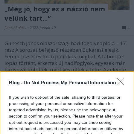
„Még jó, hogy ez a náczió nem
velünk tart...”
JuhászBalázs
•
2022. január 10.
4
Gunesch János olaszországi hadifogolynaplója – 17.
rész A sorozat befejező részében Bukarest elesik,
Ferenc József és több politikus meghal. A táborban
lopás történt, érkeztek új hadifoglyok, egyesek már
harisnyát kötöttek, mert készültek a télre. Az eleinte
egész nagyra tartott scandianói vár…
Blog -
Do Not Process My Personal Information
If you wish to opt-out of the sale, sharing to third parties, or
processing of your personal or sensitive information for
targeted advertising by us, please use the below opt-out
section to confirm your selection. Please note that after your
opt-out request is processed you may continue seeing
interest-based ads based on personal information utilized by