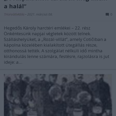
a halál”
THorváthAttila
•
2021. március 08.
0
Hegedős Károly harctéri emlékei – 22. rész
Önkéntesünk napjai végletek között telnek.
Szálláshelyüket, a „Rozál-villát”, amely Cotičiban a
kápolna közelében kialakított ütegállás része,
otthonossá tették. A szolgálat nélküli idő mintha
kirándulás lenne számára, festésre, rajzolásra is jut
ideje: a…