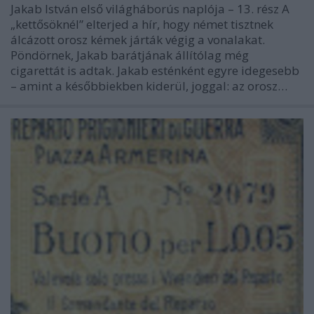
Jakab István első világháborús naplója – 13. rész A
„kettősöknél” elterjed a hír, hogy német tisztnek
álcázott orosz kémek járták végig a vonalakat.
Pöndörnek, Jakab barátjának állítólag még
cigarettát is adtak. Jakab esténként egyre idegesebb
– amint a későbbiekben kiderül, joggal: az orosz…