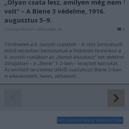
„Olyan csata lesz, amilyen még nem
volt” – A Biene 3 védelme, 1916.
augusztus 5–9.
StencingerNorbert
•
2020. május 28.
0
Történetek a 6. isonzói csatából – 4. rész Sorozatunk
előző részeiben bemutattuk a Doberdó-fennsíkon a
6. isonzói csatában az „Isonzó alszakasz” két védelmi
zónájában – a „Biene” 1-2-ben – lezajlott harcokat.
Az említett területhez délről csatlakozó Biene 3-ban
is elkeseredett, heves, váltakozó…
SÜTI BEÁLLÍTÁSOK MÓDOSÍTÁSA