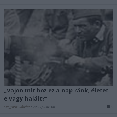
„Vajon mit hoz ez a nap ránk, életet-
e vagy halált?”
MagyarosiSándor
•
2022. június 06.
0