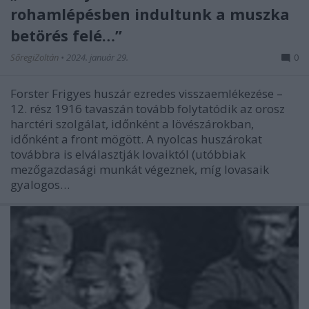
rohamlépésben indultunk a muszka
betörés felé…”
SőregiZoltán
•
2024. január 29.
0
Forster Frigyes huszár ezredes visszaemlékezése –
12. rész 1916 tavaszán tovább folytatódik az orosz
harctéri szolgálat, időnként a lövészárokban,
időnként a front mögött. A nyolcas huszárokat
továbbra is elválasztják lovaiktól (utóbbiak
mezőgazdasági munkát végeznek, míg lovasaik
gyalogos…