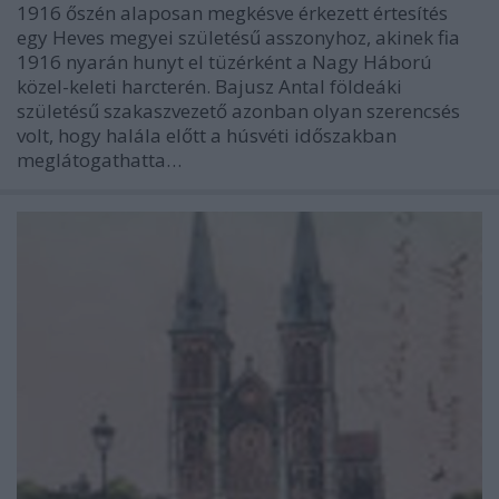
1916 őszén alaposan megkésve érkezett értesítés
egy Heves megyei születésű asszonyhoz, akinek fia
1916 nyarán hunyt el tüzérként a Nagy Háború
közel-keleti harcterén. Bajusz Antal földeáki
születésű szakaszvezető azonban olyan szerencsés
volt, hogy halála előtt a húsvéti időszakban
meglátogathatta…