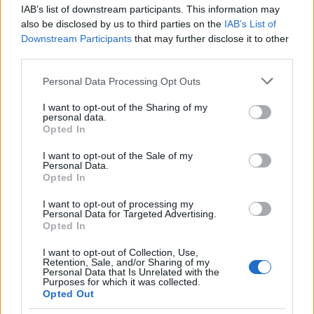
IAB’s list of downstream participants. This information may
Svédországi történelemórák a Nagy
also be disclosed by us to third parties on the
IAB’s List of
Downstream Participants
that may further disclose it to other
Háborúról
third parties.
BartókBéla
•
2023. november 11.
3
Please note that this website/app uses one or more Google
Personal Data Processing Opt Outs
services and may gather and store information including but
A power metal zenét játszó svéd Sabaton együttes
not limited to your visit or usage behaviour. You may click to
I want to opt-out of the Sharing of my
personal data.
egyik dalát már bemutattuk a blogon, de az 1918.
grant or deny consent to Google and its third-party tags to
Opted In
november 11-i fegyverszünet 105. évfordulójára
use your data for below specified purposes in below Google
készített animációs filmjük premierje alkalmából
consent section.
I want to opt-out of the Sale of my
fontosnak tartjuk, hogy összegyűjtsük és a
Personal Data.
Opted In
feldolgozott események szerint időrendbe állítsuk a
Nagy Háború…
I want to opt-out of processing my
Personal Data for Targeted Advertising.
Opted In
I want to opt-out of Collection, Use,
Retention, Sale, and/or Sharing of my
Personal Data that Is Unrelated with the
Purposes for which it was collected.
Opted Out