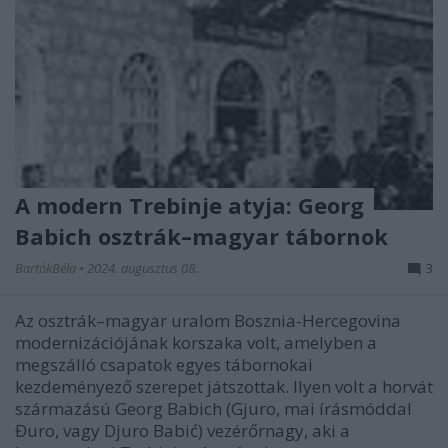
A modern Trebinje atyja: Georg
Babich osztrák–magyar tábornok
BartókBéla
•
2024. augusztus 08.
3
Az osztrák–magyar uralom Bosznia-Hercegovina
modernizációjának korszaka volt, amelyben a
megszálló csapatok egyes tábornokai
kezdeményező szerepet játszottak. Ilyen volt a horvát
származású Georg Babich (Gjuro, mai írásmóddal
Đuro, vagy Djuro Babić) vezérőrnagy, aki a