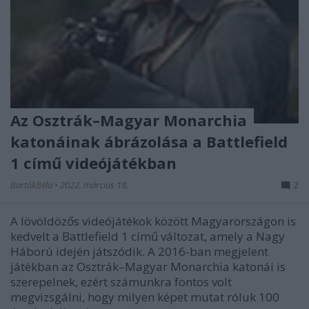
Az Osztrák–Magyar Monarchia
katonáinak ábrázolása a Battlefield
1 című videójátékban
BartókBéla
•
2022. március 18.
2
A lövöldözős videójátékok között Magyarországon is
kedvelt a Battlefield 1 című változat, amely a Nagy
Háború idején játszódik. A 2016-ban megjelent
játékban az Osztrák–Magyar Monarchia katonái is
szerepelnek, ezért számunkra fontos volt
megvizsgálni, hogy milyen képet mutat róluk 100