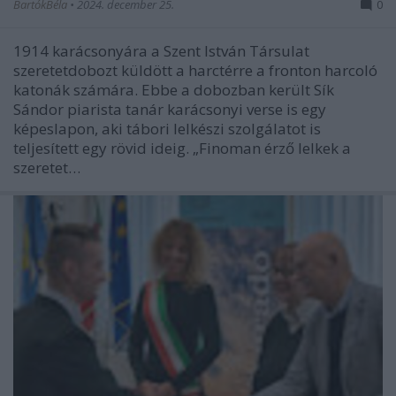
BartókBéla
•
2024. december 25.
0
1914 karácsonyára a Szent István Társulat
szeretetdobozt küldött a harctérre a fronton harcoló
katonák számára. Ebbe a dobozban került Sík
Sándor piarista tanár karácsonyi verse is egy
képeslapon, aki tábori lelkészi szolgálatot is
teljesített egy rövid ideig. „Finoman érző lelkek a
szeretet…