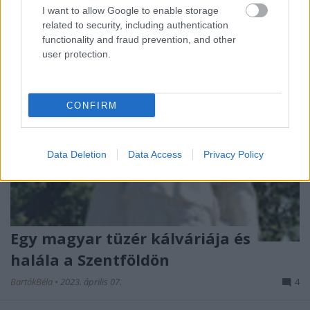
I want to allow Google to enable storage
related to security, including authentication
functionality and fraud prevention, and other
user protection.
CONFIRM
Data Deletion
Data Access
Privacy Policy
Egy magyar tüzér kálváriája és
halála a Szentföldön
BartókBéla
•
2023. április 07.
4