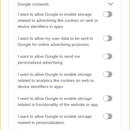
Google consents
I want to allow Google to enable storage
related to advertising like cookies on web or
device identifiers in apps.
I want to allow my user data to be sent to
Google for online advertising purposes.
Ukrán önkéntesek osztrák–magyar
I want to allow Google to send me
szolgálatban
personalized advertising.
BartókBéla
•
2023. augusztus 17.
3
I want to allow Google to enable storage
related to analytics like cookies on web or
device identifiers in apps.
Az osztrák–magyar szolgálatban álló ukrán
önkéntesekkel régebben Bolzano tábornok
I want to allow Google to enable storage
pályafutásának ismertetésénél találkoztunk,
related to functionality of the website or app.
mostanában pedig Somogyi Lajos
visszaemlékezésében olvashattunk róluk. A kevésbé
I want to allow Google to enable storage
ismert ukrán nemzetiségi légiót mutatjuk be
related to personalization.
röviden. Az Ukrán Szicsi Lövészek, ukránul…