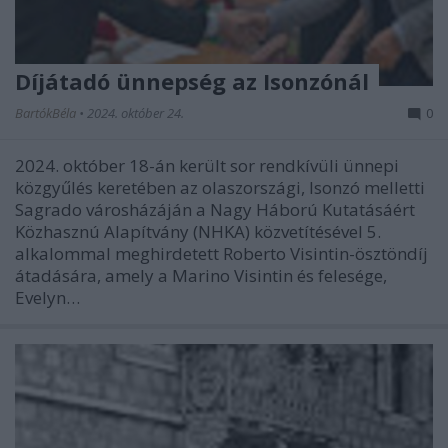
Díjátadó ünnepség az Isonzónál
BartókBéla
•
2024. október 24.
0
2024. október 18-án került sor rendkívüli ünnepi
közgyűlés keretében az olaszországi, Isonzó melletti
Sagrado városházáján a Nagy Háború Kutatásáért
Közhasznú Alapítvány (NHKA) közvetítésével 5.
alkalommal meghirdetett Roberto Visintin-ösztöndíj
átadására, amely a Marino Visintin és felesége,
Evelyn…