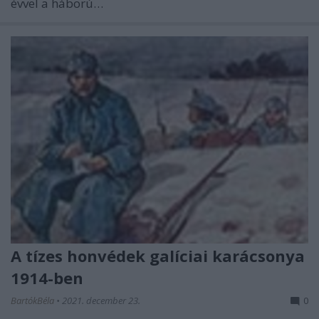
évvel a háború…
A tízes honvédek galíciai karácsonya
1914-ben
BartókBéla
•
2021. december 23.
0