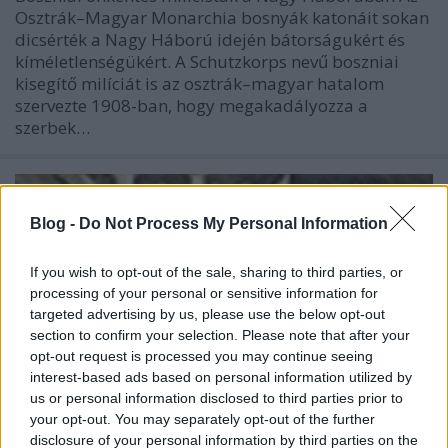
Osztrák–Magyar Monarchia bosnyák katonáit sokan
dicsérték a Nagy Háború idején bátorságukért és
kíméletlenségükért. A Schutzkorps nevű boszniai
kisegítő milíciát is az osztrák–magyar hatalom
szervezte 1908-ban, hogy megakadályozza a
szerbek…
Blog -
Do Not Process My Personal Information
If you wish to opt-out of the sale, sharing to third parties, or
processing of your personal or sensitive information for
targeted advertising by us, please use the below opt-out
section to confirm your selection. Please note that after your
opt-out request is processed you may continue seeing
interest-based ads based on personal information utilized by
us or personal information disclosed to third parties prior to
your opt-out. You may separately opt-out of the further
disclosure of your personal information by third parties on the