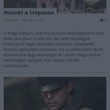
Húsvét a trópuson
BartókBéla
•
2022. április 15.
0
A Nagy Háború után hazautazó hadifoglyokról már
több posztban is volt szó, de nem mindegyik
transzport tagjai töltötték a húsvéti ünnepeket
trópusi éghajlatú városban. Ha az alakulatok távoli
elhelyezése vagy ellenséges területek megszállása
lehetőséget nyújtott más népek húsvéti
szokásainak…