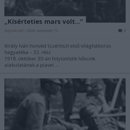
„Kísérteties mars volt...”
KajonÁrpád
•
2024. november 11.
0
Király Iván honvéd tüzértiszt első világháborús
hagyatéka – 32. rész
1918. október 30-án folytatódik hősünk
alakulatának a piavei ...