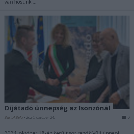
van hősünk ...
Díjátadó ünnepség az Isonzónál
BartókBéla
•
2024. október 24.
0
2024. október 18-án került sor rendkívüli ünnepi