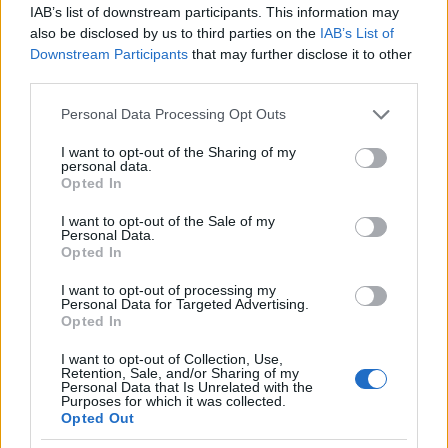
IAB’s list of downstream participants. This information may
also be disclosed by us to third parties on the
IAB’s List of
Downstream Participants
that may further disclose it to other
third parties.
Please note that this website/app uses one or more Google
Personal Data Processing Opt Outs
services and may gather and store information including but
not limited to your visit or usage behaviour. You may click to
I want to opt-out of the Sharing of my
personal data.
grant or deny consent to Google and its third-party tags to
„A vér megfagyott ereinkben…”
Opted In
use your data for below specified purposes in below Google
consent section.
KajonÁrpád
•
2024. november 04.
0
I want to opt-out of the Sale of my
Personal Data.
Opted In
Király Iván honvéd tüzértiszt első világháborús
I want to opt-out of processing my
hagyatéka – 31. rész
Personal Data for Targeted Advertising.
Naplóírónk alakulata 1918. október 29-én hideg,
Opted In
borús, esős ...
I want to opt-out of Collection, Use,
Retention, Sale, and/or Sharing of my
Personal Data that Is Unrelated with the
Purposes for which it was collected.
Opted Out