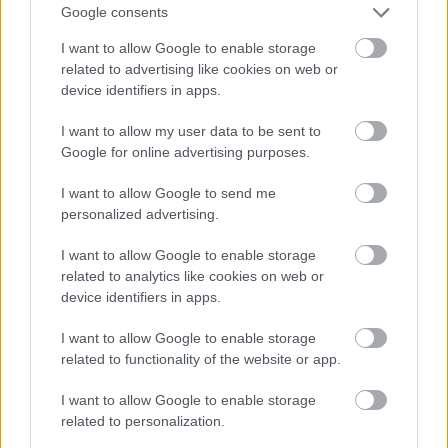
Google consents
I want to allow Google to enable storage
related to advertising like cookies on web or
device identifiers in apps.
I want to allow my user data to be sent to
Google for online advertising purposes.
I want to allow Google to send me
personalized advertising.
„Kéziratok vissza nem adatnak”
I want to allow Google to enable storage
related to analytics like cookies on web or
Berta Kristóf
•
2024. október 31.
0
device identifiers in apps.
Egy népfelkelő hadnagy visszaemlékezése a
I want to allow Google to enable storage
przemyśli harcokra – 1. rész
related to functionality of the website or app.
Ki hinné, hogy egy csonkán közölt kézirat, egy
harctudósítás nyomán ...
I want to allow Google to enable storage
related to personalization.