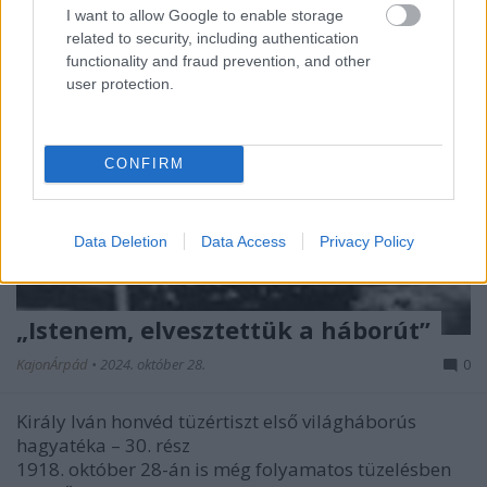
I want to allow Google to enable storage
related to security, including authentication
functionality and fraud prevention, and other
user protection.
CONFIRM
Data Deletion
Data Access
Privacy Policy
„Istenem, elvesztettük a háborút”
KajonÁrpád
•
2024. október 28.
0
Király Iván honvéd tüzértiszt első világháborús
hagyatéka – 30. rész
1918. október 28-án is még folyamatos tüzelésben