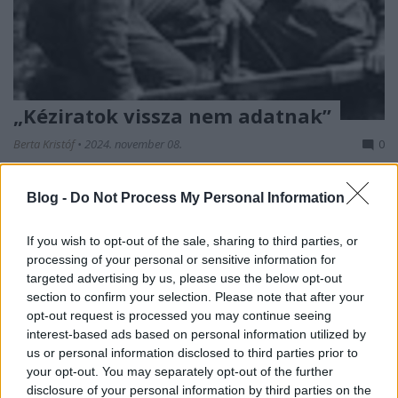
„Kéziratok vissza nem adatnak”
Berta Kristóf
•
2024. november 08.
0
Egy népfelkelő hadnagy visszaemlékezése a
Blog -
Do Not Process My Personal Information
przemyśli harcokra – 2. rész
A sorozat
bevezető részében
megismert Barsi
If you wish to opt-out of the sale, sharing to third parties, or
Nándor hadnagyot ...
processing of your personal or sensitive information for
targeted advertising by us, please use the below opt-out
section to confirm your selection. Please note that after your
opt-out request is processed you may continue seeing
interest-based ads based on personal information utilized by
us or personal information disclosed to third parties prior to
your opt-out. You may separately opt-out of the further
disclosure of your personal information by third parties on the