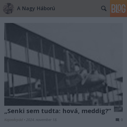
A Nagy Háború
„Senki sem tudta: hová, meddig?”
KajonÁrpád
•
2024. november 18.
0