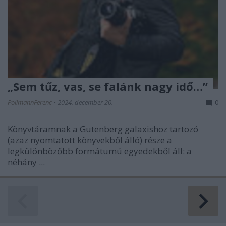
„Sem tűz, vas, se falánk nagy idő…”
PollmannFerenc
•
2024. december 20.
0
Könyvtáramnak a
Gutenberg galaxishoz
tartozó
(azaz nyomtatott könyvekből álló) része a
legkülönbözőbb formátumú egyedekből áll: a
néhány ...