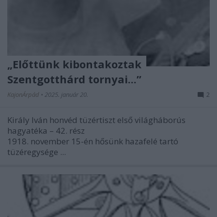
„Előttünk kibontakoztak
Szentgotthárd tornyai...”
KajonÁrpád
•
2025. január 20.
2
Király Iván honvéd tüzértiszt első világháborús
hagyatéka – 42. rész
1918. november 15-én hősünk hazafelé tartó
tüzéregysége ...