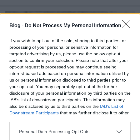
Blog -
Do Not Process My Personal Information
If you wish to opt-out of the sale, sharing to third parties, or
processing of your personal or sensitive information for
targeted advertising by us, please use the below opt-out
section to confirm your selection. Please note that after your
opt-out request is processed you may continue seeing
interest-based ads based on personal information utilized by
us or personal information disclosed to third parties prior to
your opt-out. You may separately opt-out of the further
disclosure of your personal information by third parties on the
IAB’s list of downstream participants. This information may
„A jugoszlávok támadását várták...”
also be disclosed by us to third parties on the
IAB’s List of
Downstream Participants
that may further disclose it to other
KajonÁrpád
•
2025. január 06.
0
third parties.
Please note that this website/app uses one or more Google
Personal Data Processing Opt Outs
Király Iván honvéd tüzértiszt első világháborús
services and may gather and store information including but