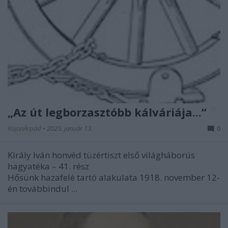
„Az út legborzasztóbb kálváriája...”
KajonÁrpád
•
2025. január 13.
0
Király Iván honvéd tüzértiszt első világháborús
hagyatéka – 41. rész
Hősünk hazafelé tartó alakulata 1918. november 12-
én továbbindul ...