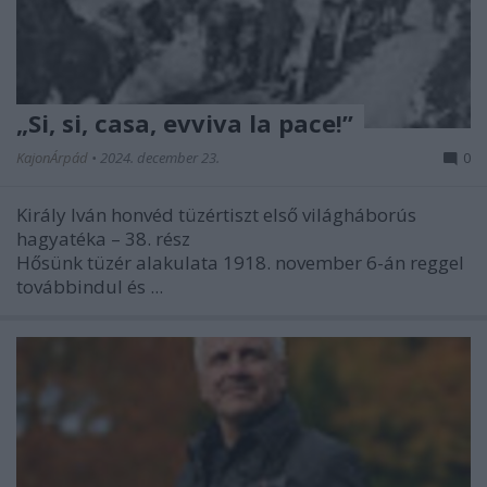
„Si, si, casa, evviva la pace!”
KajonÁrpád
•
2024. december 23.
0
Király Iván honvéd tüzértiszt első világháborús
hagyatéka – 38. rész
Hősünk tüzér alakulata 1918. november 6-án reggel
továbbindul és
...