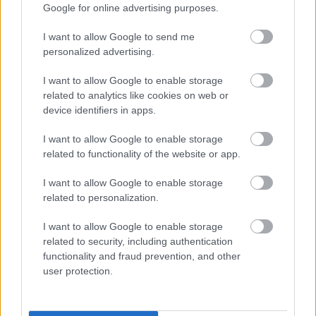
Google for online advertising purposes.
Az új év elején, az előzőre visszatekintve,
I want to allow Google to send me
összegyűjtöttem, hogy miről is írtunk 2024-ben, s
personalized advertising.
melyek voltak a legolvasottabb írásaink. Tavaly ...
I want to allow Google to enable storage
related to analytics like cookies on web or
device identifiers in apps.
I want to allow Google to enable storage
related to functionality of the website or app.
I want to allow Google to enable storage
related to personalization.
I want to allow Google to enable storage
related to security, including authentication
functionality and fraud prevention, and other
user protection.
„Elvész az ország...”