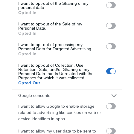
hagyatéka – 40. rész
not limited to your visit or usage behaviour. You may click to
I want to opt-out of the Sharing of my
Hősünk alakulata 1918. november 9‒11-én tovább
personal data.
grant or deny consent to Google and its third-party tags to
Opted In
folytatja az olasz ...
use your data for below specified purposes in below Google
consent section.
I want to opt-out of the Sale of my
Personal Data.
Opted In
I want to opt-out of processing my
Personal Data for Targeted Advertising.
Opted In
I want to opt-out of Collection, Use,
Retention, Sale, and/or Sharing of my
Personal Data that Is Unrelated with the
Purposes for which it was collected.
Opted Out
Google consents
I want to allow Google to enable storage
related to advertising like cookies on web or
Ezt írtuk 2024-ben
device identifiers in apps.
PintérTamás
•
2025. január 04.
0
I want to allow my user data to be sent to