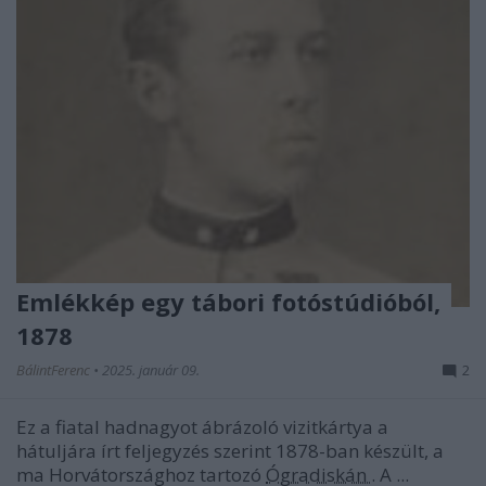
Emlékkép egy tábori fotóstúdióból,
1878
BálintFerenc
•
2025. január 09.
2
Ez a fiatal hadnagyot ábrázoló vizitkártya a
hátuljára írt feljegyzés szerint 1878-ban készült, a
ma Horvátországhoz tartozó
Ógradiskán
. A ...