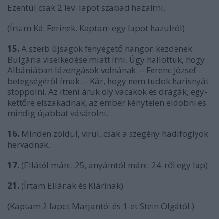
Ezentúl csak 2 lev. lapot szabad hazaírni.
(Írtam Ká. Ferinek. Kaptam egy lapot hazulról)
15.
A szerb újságok fenyegető hangon kezdenek
Bulgária viselkedése miatt írni. Úgy hallottuk, hogy
Albániában lázongások volnának. – Ferenc József
betegségéről írnak. – Kár, hogy nem tudok harisnyát
stoppolni. Az itteni áruk oly vacakok és drágák, egy-
kettőre elszakadnak, az ember kénytelen eldobni és
mindig újabbat vásárolni.
16.
Minden zöldül, virul, csak a szegény hadifoglyok
hervadnak.
17.
(Ellától márc. 25, anyámtól márc. 24-ről egy lap)
21.
(Írtam Ellának és Klárinak)
(Kaptam 2 lapot Marjantól és 1-et Stein Olgától.)