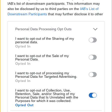
IAB’s list of downstream participants. This information may
19.
A Vöröskereszt révén 64 K[oroná]-t kaptam a mi
also be disclosed by us to third parties on the
IAB’s List of
pénzünkben kifizetve.
Downstream Participants
that may further disclose it to other
third parties.
20.
A szerb minisztérium elrendelte, hogy
csoportonként kirándulásokat fogunk csinálni.
Please note that this website/app uses one or more Google
Personal Data Processing Opt Outs
Persze szigorú őrizet mellett. Ma én is voltam,
Ňiska
services and may gather and store information including but
baňá
n körülbelül 12 k[ilométer]-re, a
pirot
i vasút
not limited to your visit or usage behaviour. You may click to
I want to opt-out of the Sharing of my
personal data.
mentén. Ez egy kis fürdő, tele van rokkantakkal.
grant or deny consent to Google and its third-party tags to
Opted In
use your data for below specified purposes in below Google
Néhány internált család is lakik ott. Ezek juttattak
consent section.
hozzánk néhány újságot, melyek szerint verjük az
I want to opt-out of the Sale of my
Personal Data.
oroszt, és már Przemyślt bombázzák a mieink.
Opted In
Ugyancsak a németek Varsónál óriási erővel
támadnak és már előrehaladtak. Egy román újság
I want to opt-out of processing my
Personal Data for Targeted Advertising.
szerint a
San
on is óriási harcok vannak, szóval ez azt
Opted In
mutatja, hogy az oroszok már a Kárpátok
legészakibb lejtőjét is elhagyták.
I want to opt-out of Collection, Use,
Retention, Sale, and/or Sharing of my
Personal Data that Is Unrelated with the
(Írtam anyámnak és Matild néninek.)
Purposes for which it was collected.
Opted Out
23.
A „
Glacnik
” című újság azt írta, hogy Olaszország