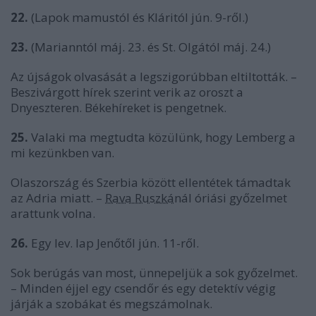
22.
(Lapok mamustól és Kláritól jún. 9-ről.)
23.
(Marianntól máj. 23. és St. Olgától máj. 24.)
Az újságok olvasását a legszigorúbban eltiltották. –
Beszivárgott hírek szerint verik az oroszt a
Dnyeszteren. Békehíreket is pengetnek.
25.
Valaki ma megtudta közülünk, hogy Lemberg a
mi kezünkben van.
Olaszország és Szerbia között ellentétek támadtak
az Adria miatt. –
Rava Ruszká
nál óriási győzelmet
arattunk volna.
26.
Egy lev. lap Jenőtől jún. 11-ről.
Sok berúgás van most, ünnepeljük a sok győzelmet.
– Minden éjjel egy csendőr és egy detektív végig
járják a szobákat és megszámolnak.