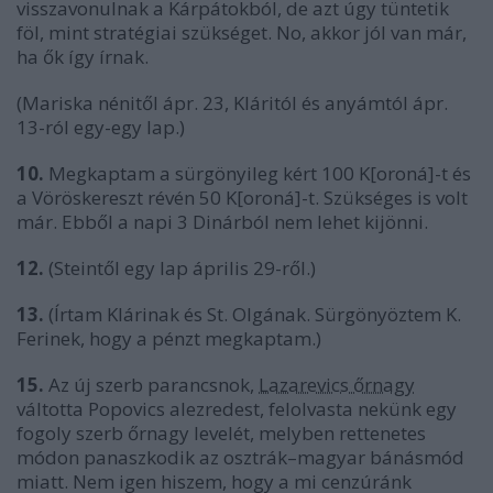
visszavonulnak a Kárpátokból, de azt úgy tüntetik
föl, mint stratégiai szükséget. No, akkor jól van már,
ha ők így írnak.
(Mariska nénitől ápr. 23, Kláritól és anyámtól ápr.
13-ról egy-egy lap.)
10.
Megkaptam a sürgönyileg kért 100 K[oroná]-t és
a Vöröskereszt révén 50 K[oroná]-t. Szükséges is volt
már. Ebből a napi 3 Dinárból nem lehet kijönni.
12.
(Steintől egy lap április 29-ről.)
13.
(Írtam Klárinak és St. Olgának. Sürgönyöztem K.
Ferinek, hogy a pénzt megkaptam.)
15.
Az új szerb parancsnok,
Lazarevics őrnagy
váltotta Popovics alezredest, felolvasta nekünk egy
fogoly szerb őrnagy levelét, melyben rettenetes
módon panaszkodik az osztrák–magyar bánásmód
miatt. Nem igen hiszem, hogy a mi cenzúránk