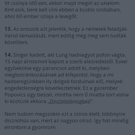
itt csúnya idő van, akkor majd megöl az unalom.
Kint esik, bent kell ülni ebben a büdös szobában,
ahol 60 ember szívja a levegőt.
13.
Az oroszok azt jelentik, hogy a németek feladják
Varsó támadását, mert eddig még meg sem tudták
közelíteni.
14.
Singer kadett, aki Lung hadnagyot pofon vágta,
15 napi áristomot kapott a szerb alezredestől. Evvel
egybekötve egy parancsot adott ki, melyben
megbotránkozásának ad kifejezést, hogy a mi
hadseregünkben ily dolgok fordulnak elő, melyek
engedetlenségre következtetnek. Ez a gazember
Popovics úgy beszél, mintha nem ő miatta tört volna
ki köztünk ekkora „
Disziplinlosigkeit
”.
Nem tudom megszokni ezt a zsíros ételt, többnyire
disznóhús van, mert az nagyon olcsó. Igy hát mindig
elrontom a gyomrom.