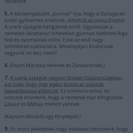
részemre.
5.
A becsempészett „Journal” írja, hogy a Dunajecen
óriási győzelmet arattunk,
áttörtük az orosz frontot
.
A szerb újságok hallgatnak erről. Ugyancsak a
németek váratlanul hihetetlen gyorsan betörtek Riga
felé és nyomulnak előre. Ezek az első nagy
örömhírek számunkra. Mindnyájan kíváncsiak
vagyunk mi lesz most?
6.
(Írtam Mariska néninek és Zanderernek.)
7.
A szerb újságok nagyon bíznak Olaszországban,
azt írják, hogy már egész biztos az olaszok
beavatkozása ellenünk
. Ez szomorú volna. Az
oroszok elismerik, hogy a németek már elfoglalták
Libau
t és
Mittau
mellett vannak.
(Kaptam Bécsből egy fényképet.)
9.
Az orosz jelentések nagy óvatosan beismerik, hogy