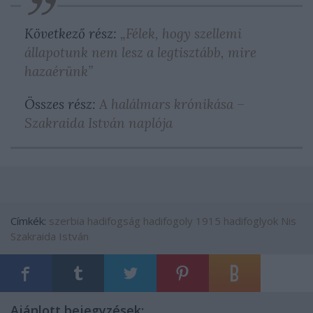
Következő rész:
„Félek, hogy szellemi
állapotunk nem lesz a legtisztább, mire
hazaérünk”
Összes rész:
A halálmars krónikása –
Szakraida István naplója
Címkék:
szerbia
hadifogság
hadifogoly
1915
hadifoglyok
Nis
Szakraida István
Ajánlott bejegyzések: