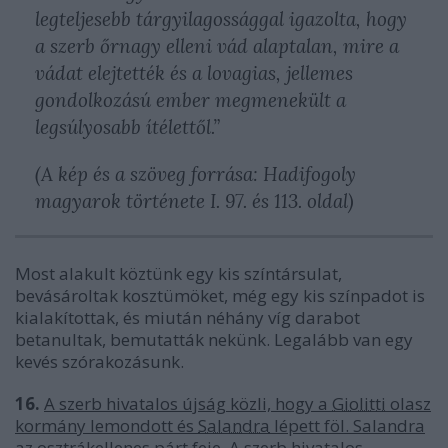
legteljesebb tárgyilagossággal igazolta, hogy
a szerb őrnagy elleni vád alaptalan, mire a
vádat elejtették és a lovagias, jellemes
gondolkozású ember megmenekült a
legsúlyosabb ítélettől.”
(A kép és a szöveg forrása: Hadifogoly
magyarok története I. 97. és 113. oldal)
Most alakult köztünk egy kis színtársulat,
bevásároltak kosztümöket, még egy kis színpadot is
kialakítottak, és miután néhány víg darabot
betanultak, bemutatták nekünk. Legalább van egy
kevés szórakozásunk.
16.
A szerb hivatalos újság közli, hogy a
Giolitti
olasz
kormány lemondott és
Salandra
lépett föl. Salandra
az osztrákellenes párt feje
. A szerb hivatalos