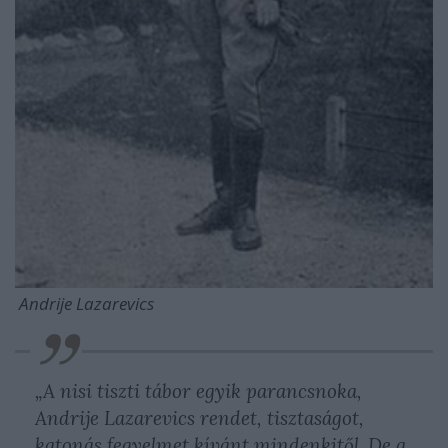
Andrije Lazarevics
„A nisi tiszti tábor egyik parancsnoka,
Andrije Lazarevics rendet, tisztaságot,
katonás fegyelmet kívánt mindenkitől. De a