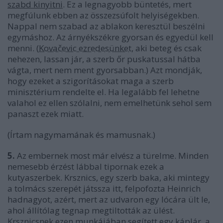
szabd kinyitni
. Ez a legnagyobb büntetés, mert
megfúlunk ebben az összezsúfolt helyiségekben.
Nappal nem szabad az ablakon keresztül beszélni
egymáshoz. Az árnyékszékre gyorsan és egyedül kell
menni. (
Kovačevic ezredesünket
, aki beteg és csak
nehezen, lassan jár, a szerb őr puskatussal hátba
vágta, mert nem ment gyorsabban.) Azt mondják,
hogy ezeket a szigorításokat maga a szerb
minisztérium rendelte el. Ha legalább fel lehetne
valahol ez ellen szólalni, nem emelhetünk sehol sem
panaszt ezek miatt.
(Írtam nagymamának és mamusnak.)
5.
Az embernek most már elvész a türelme. Minden
nemesebb érzést lábbal tipornak ezek a
kutyaszerbek. Krsznics, egy szerb baka, aki mintegy
a tolmács szerepét játssza itt, felpofozta Heinrich
hadnagyot, azért, mert az udvaron egy lócára ült le,
ahol állítólag tegnap megtiltották az ülést.
Krsznicsnek ezen munkájában segített egy káplár, a