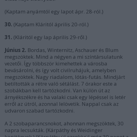
(Kaptam anyámtól egy lapot ápr. 28-ról.)
30.
(Kaptam Kláritól április 20-ról.)
31.
(Kláritól egy lap április 29-ről.)
Június 2.
Bordas, Winternitz, Aschauer és Blum
megszöktek. Mind a négyen a mi színtársulatunk
vezetői. Így többször kimehettek a városba
bevásárolni, és így volt civilruhájuk, amelyben
megszöktek. Nagy riadalom, lótás-futás. Mindjárt
betiltották a rétre való sétálást. 7 órakor este a
szobákban kell tartózkodni. Van külön út az
árnyékszékre és ha valaki csak egy lépéssel is letér
erről az útról, azonnal lelövetik. Nappal csak az
udvaron szabad tartózkodni.
A 2 szobaparancsnokot, ahonnan megszöktek, 30
napra lecsukták. (Kárpáthy és Weidinger
kapitányok.) (Kárpáthy ül ezenkívül még 30 napot a