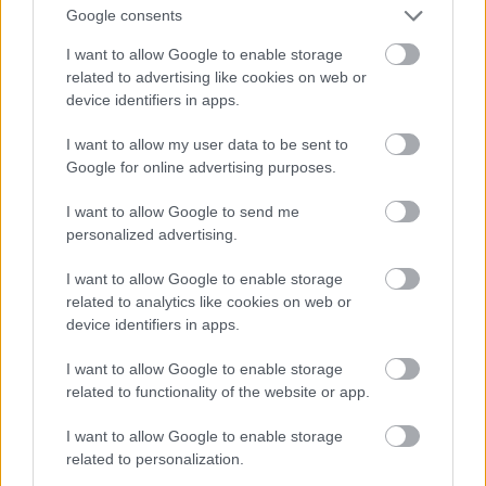
megüzente a háborút Ausztria-Magyarországnak
.
Google consents
I want to allow Google to enable storage
Kaptam 100 D[inár]-t egy bank útján.
related to advertising like cookies on web or
device identifiers in apps.
24.
Ma tudtuk meg hivatalosan, hogy kitört az olasz
háború
. Istenem, mi lesz ebből? Remélhetünk most
I want to allow my user data to be sent to
egy győzelemre, mikor majdnem az egész világ
Google for online advertising purposes.
ellenünk van. Csak nem fogja ez befolyásolni a
galíciai győzelmeinket?
I want to allow Google to send me
personalized advertising.
Állítólag Przemyśl körül van zárva.
Javorow
nál
győztünk. Ilyen remények játszódnak le, és nekünk
I want to allow Google to enable storage
ily mostoha állapotban kell mind ezt szemlélni.
related to analytics like cookies on web or
device identifiers in apps.
(Kaptam 50 D[inár]-t a Vöröskereszt révén.)
I want to allow Google to enable storage
25.
Azt hiszem, ily szomorú politikai idők még nem
related to functionality of the website or app.
jártak felettünk. Örömem volt ma, mert kaptam
hazulról fényképeket. Egész nap néztem ezeket a rég
I want to allow Google to enable storage
nem látott édes arcokat. Anyám kitűnően néz ki.
related to personalization.