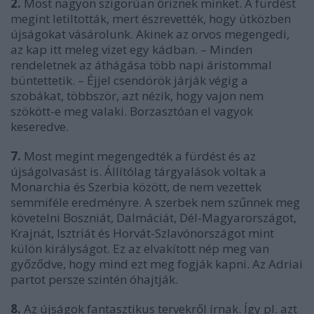
2.
Most nagyon szigorúan őriznek minket. A fürdést
megint letiltották, mert észrevették, hogy útközben
újságokat vásárolunk. Akinek az orvos megengedi,
az kap itt meleg vizet egy kádban. – Minden
rendeletnek az áthágása több napi áristommal
büntettetik. – Éjjel csendörök járják végig a
szobákat, többször, azt nézik, hogy vajon nem
szökött-e meg valaki. Borzasztóan el vagyok
keseredve.
7.
Most megint megengedték a fürdést és az
újságolvasást is. Állítólag tárgyalások voltak a
Monarchia és Szerbia között, de nem vezettek
semmiféle eredményre. A szerbek nem szűnnek meg
követelni Boszniát, Dalmáciát, Dél-Magyarországot,
Krajnát, Isztriát és Horvát-Szlavónországot mint
külön királyságot. Ez az elvakított nép meg van
győződve, hogy mind ezt meg fogják kapni. Az Adriai
partot persze szintén óhajtják.
8.
Az újságok fantasztikus tervekről írnak. Így pl. azt