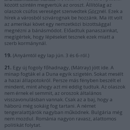
között szintén megvertük az oroszt. Állítólag az
olaszok csúfos vereséget szenvedtek
Görz
nél. Ezek a
hírek a városból szivárognak be hozzánk. Ma itt volt
az amerikai követ egy nemzetközi bizottsággal
megnézni a bánásmódot. Előadtuk panaszainkat,
megígértek, hogy lépéseket tesznek ezek miatt a
szerb kormánynál.
19.
(Anyámtól egy lap jún. 3 és 6-ról.)
21.
Egy új fogoly főhadnagy, (Mátray) jött ide. A
minap fogták el a Duna egyik szigetén. Sokat mesélt
a hazai állapotokról. Persze más fényben beszélt el
mindent, mint ahogy azt mi eddig tudtuk. Az olaszok
nem érnek el semmit, az oroszok általános
visszavonulásban vannak. Csak az a baj, hogy a
háború még sokáig fog tartani. A német
tengeralattjárók nagyban működnek. Bulgária még
nem mozdul. Románia nagyon ravasz, alattomos
politikát folytat.