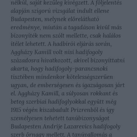
nélkül, saját kezűleg kivégzett. A följelentés
alapján szigorú vizsgálat indult ellene
Budapesten, melynek előrelátható
eredménye, miután a tagadáson kívül más
bizonyíték nem szólt mellette, csak halálos
ítélet lehetett. A hadbírói eljárás során,
Aggházy Kamill volt nisi hadifogoly
századosra hivatkozott, akivel bizonyíttatni
akarta, hogy hadifogoly-parancsnoki
tisztében mindenkor kötelességszerűen
ugyan, de emberségesen és igazságosan járt
el. Aggházy Kamill, a súlyosan rokkant és
beteg szerbiai hadifoglyokkal együtt még
1915 végén kiszabadult Prizrenből és így
személyesen tehetett tanúbizonyságot
Budapesten Andrije Lazarevics hadifogoly
szerb őrnagy mellett. A tanúvallomás a