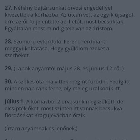
27.
Néhány bajtársunkat orvosi engedéllyel
kivezették a kórházba. Az utcán vett az egyik újságot,
erre az őr följelentette az illetőt, most becsukták.
Egyáltalán most mindig tele van az áristom.
28.
Szomorú évforduló. Ferenc Ferdinánd
meggyilkoltatása. Hogy gyűlölöm ezeket a
szerbeket.
29.
(Lapok anyámtól május 28. és június 12-ről.)
30.
A szökés óta ma vittek megint fürödni. Pedig itt
minden nap ránk férne, oly meleg uralkodik itt.
Július 1.
A kórházból 2 orvosunk megszökött, de
elcsípték őket, most szintén itt vannak becsukva.
Bordásékat Kragujevácban őrzik.
(Írtam anyámnak és Jenőnek.)