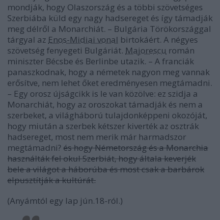
mondják, hogy Olaszország és a többi szövetséges
Szerbiába küld egy nagy hadsereget és így támadják
meg délről a Monarchiát. – Bulgária Törökországgal
tárgyal az
Enos-Midiai vonal
birtokáért. A négyes
szövetség fenyegeti Bulgáriát.
Majorescu
román
miniszter Bécsbe és Berlinbe utazik. – A franciák
panaszkodnak, hogy a németek nagyon meg vannak
erősítve, nem lehet őket eredményesen megtámadni.
– Egy orosz újságcikk is le van közölve: ez szidja a
Monarchiát, hogy az oroszokat támadják és nem a
szerbeket, a világháború tulajdonképpeni okozóját,
hogy miután a szerbek kétszer kiverték az osztrák
hadsereget, most nem merik már harmadszor
megtámadni?
és hogy Németország és a Monarchia
használták fel okul Szerbiát, hogy általa keverjék
bele a világot a háborúba és most csak a barbárok
elpusztítják a kultúrát.
(Anyámtól egy lap jún.18-ról.)