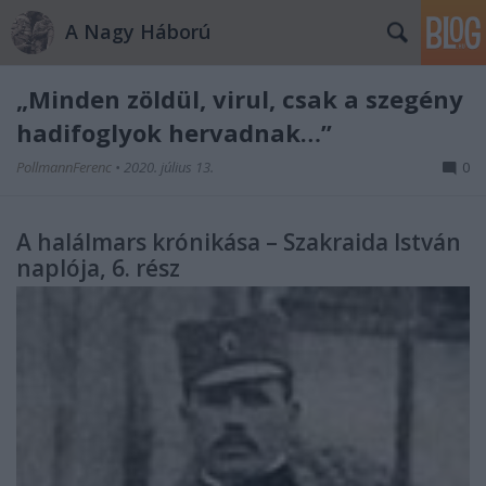
A Nagy Háború
„Minden zöldül, virul, csak a szegény
hadifoglyok hervadnak…”
PollmannFerenc
•
2020. július 13.
0
A halálmars krónikása – Szakraida István
naplója, 6. rész