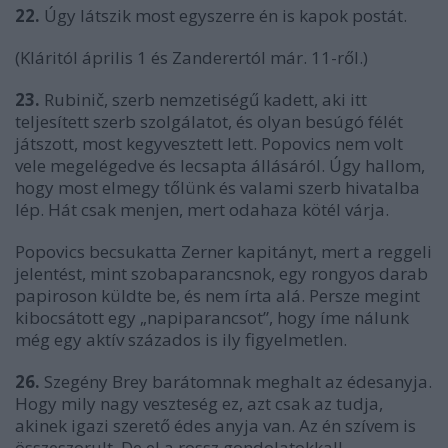
22.
Úgy látszik most egyszerre én is kapok postát.
(Kláritól április 1 és Zanderertól már. 11-ről.)
23.
Rubinič, szerb nemzetiségű kadett, aki itt
teljesített szerb szolgálatot, és olyan besúgó félét
játszott, most kegyvesztett lett. Popovics nem volt
vele megelégedve és lecsapta állásáról. Úgy hallom,
hogy most elmegy tőlünk és valami szerb hivatalba
lép. Hát csak menjen, mert odahaza kötél várja.
Popovics becsukatta Zerner kapitányt, mert a reggeli
jelentést, mint szobaparancsnok, egy rongyos darab
papiroson küldte be, és nem írta alá. Persze megint
kibocsátott egy „napiparancsot”, hogy íme nálunk
még egy aktív százados is ily figyelmetlen.
26.
Szegény Brey barátomnak meghalt az édesanyja.
Hogy mily nagy veszteség ez, azt csak az tudja,
akinek igazi szerető édes anyja van. Az én szívem is
összeszorult. De el a rossz gondolatokkal!