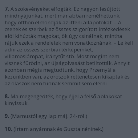
7.
A szökevényeket elfogták. Ez nagyon lesújtott
mindnyájunkat, mert már abban remélhettünk,
hogy otthon elmondják az itteni állapotokat. – A
csehek és szerbek az összes szigorított intézkedések
alól kihúzták magokat, ők úgy csinálnak, mintha
rájuk ezek a rendeletek nem vonatkoznának. – Le kell
adni az összes szerbiai térképeinket,
villamoslámpát, iránytűt stb. Most megint nem
visznek fürödni, az újságolvasást betiltották. Annyit
azonban mégis megtudtunk, hogy Przemyśl a
kezünkben van, az oroszok rettenetesen kikaptak és
az olaszok nem tudnak semmit sem elérni.
8.
Ma megengedték, hogy éjjel a felső ablakokat
kinyissuk.
9.
(Mamustól egy lap máj. 24-ről.)
10.
(Írtam anyámnak és Guszta néninek.)