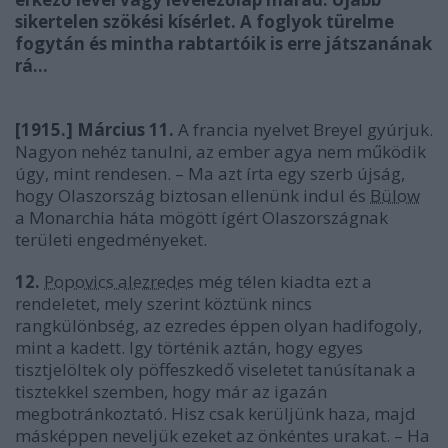
sikertelen szökési kísérlet. A foglyok türelme
fogytán és mintha rabtartóik is erre játszanának
rá…
[1915.] Március 11.
A francia nyelvet Breyel gyúrjuk.
Nagyon nehéz tanulni, az ember agya nem működik
úgy, mint rendesen. – Ma azt írta egy szerb újság,
hogy Olaszország biztosan ellenünk indul és
Bülow
a Monarchia háta mögött ígért Olaszországnak
területi engedményeket.
12.
Popovics alezredes
még télen kiadta ezt a
rendeletet, mely szerint köztünk nincs
rangkülönbség, az ezredes éppen olyan hadifogoly,
mint a kadett. Igy történik aztán, hogy egyes
tisztjelöltek oly pöffeszkedő viseletet tanúsítanak a
tisztekkel szemben, hogy már az igazán
megbotránkoztató. Hisz csak kerüljünk haza, majd
másképpen neveljük ezeket az önkéntes urakat. – Ha