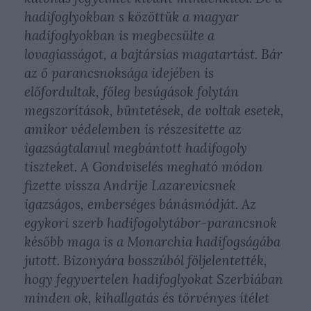
hadifoglyokban s közöttük a magyar
hadifoglyokban is megbecsülte a
lovagiasságot, a bajtársias magatartást. Bár
az ő parancsnoksága idejében is
előfordultak, főleg besúgások folytán
megszorítások, büntetések, de voltak esetek,
amikor védelemben is részesítette az
igazságtalanul megbántott hadifogoly
tiszteket. A Gondviselés megható módon
fizette vissza Andrije Lazarevicsnek
igazságos, emberséges bánásmódját. Az
egykori szerb hadifogolytábor-parancsnok
később maga is a Monarchia hadifogságába
jutott. Bizonyára bosszúból följelentették,
hogy fegyvertelen hadifoglyokat Szerbiában
minden ok, kihallgatás és törvényes ítélet