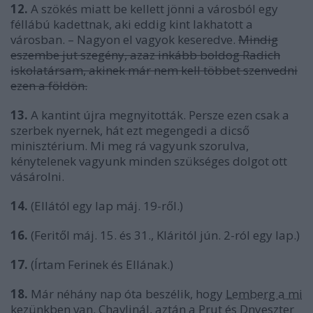
12.
A szökés miatt be kellett jönni a városból egy
féllábú kadettnak, aki eddig kint lakhatott a
városban. – Nagyon el vagyok keseredve.
Mindig
eszembe jut szegény, azaz inkább boldog Radich
iskolatársam, akinek már nem kell többet szenvedni
ezen a földön.
13.
A kantint újra megnyitották. Persze ezen csak a
szerbek nyernek, hát ezt megengedi a dicső
minisztérium. Mi meg rá vagyunk szorulva,
kénytelenek vagyunk minden szükséges dolgot ott
vásárolni.
14.
(Ellától egy lap máj. 19-ről.)
16.
(Feritől máj. 15. és 31., Kláritól jún. 2-ról egy lap.)
17.
(Írtam Ferinek és Ellának.)
18.
Már néhány nap óta beszélik, hogy
Lemberg a mi
kezünkben van
.
Chavli
nál, aztán a Prut és Dnyeszter