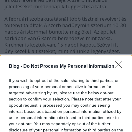
jelentéseket mindennap kifüggesztik a falra.
A februári szobakutatásnál több tisztnél revolvert és
töltényt találtak. A szerb hadügyminisztérium 10-30
napos áristommal büntette meg őket. Az épület
sarkában van 6 kamra berendezve mint zárka.
Kirchner is köztük van, 15 napot kapott. Szóval itt
úgy kezelik a tiszteket, mint nálunk a legénységet.
Azt beszélik, hogy a szerbek át akarnak kelni a
Blog -
Do Not Process My Personal Information
Drinán. Az újságok nem írnak erről.
If you wish to opt-out of the sale, sharing to third parties, or
18.
Az újságok most egyszerre azt hozzák, hogy az
processing of your personal or sensitive information for
oroszok nagy offenzívát kezdtek Csernovitz ellen. De
targeted advertising by us, please use the below opt-out
hogy mi van Galíciában, valamint fent Mittaunál,
section to confirm your selection. Please note that after your
arról egy szóval sem emlékeznek meg. Azt írják, hogy
opt-out request is processed you may continue seeing
már csak napok kérdése, hogy mikor avatkozik be
interest-based ads based on personal information utilized by
Olaszország a világháborúba.
us or personal information disclosed to third parties prior to
your opt-out. You may separately opt-out of the further
(Kaptam anyámtól 2, Annitól 1 lapot.)
disclosure of your personal information by third parties on the