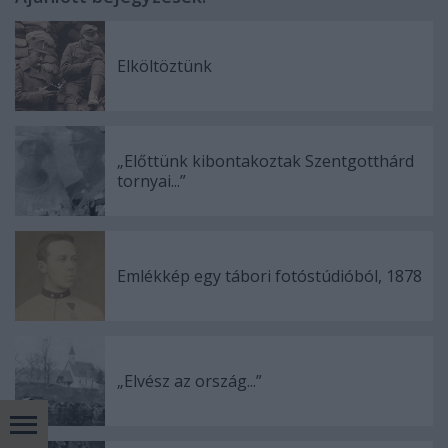
Elköltöztünk
„Előttünk kibontakoztak Szentgotthárd
tornyai...”
Emlékkép egy tábori fotóstúdióból, 1878
„Elvész az ország...”