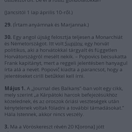
(Jancsitól 1 lap április 10-ről.)
29.
(Írtam anyámnak és Marjannak.)
30.
Egy angol újság felosztja teljesen a Monarchiát
és Németországot. Itt volt
Supilov
, egy horvát
politikus, aki a horvátokkal tárgyalt és független
Horvátországról mesélt nekik. – Popovics becsukatta
Frank kapitányt, mert a reggeli jelentésben hanyagul
írta alá a nevét. Popovič kiadta a parancsot, hogy a
jelentéseket cirill betűkkel kell írni.
Május 1.
A „Journal des Balkans”-ban volt egy cikk,
mely szerint „a Kárpátoki harcok befejezésükhöz
közelednek, és az oroszok óriási veszteségek után
kénytelenek voltak föladni a további támadásokat.”
Hála Istennek, akkor nincs veszély.
3.
Ma a Vöröskereszt révén 20 K[orona] jött