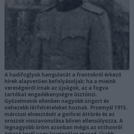
A hadifoglyok hangulatát a frontokról érkező
hírek alapvetően befolyásoljak: ha a mieink
vereségeiről írnak az újságok, az a fogva
tartókat engedékenységre ösztönzi.
Győzelmeink ellenben nagyobb szigort és
nehezebb létfeltételeket hoznak. Przemyśl 1915.
márciusi elvesztését a gorlicei áttörés és az
oroszok visszavonulása bőven ellensúlyozza. A
legnagyobb öröm azonban mégis az otthonról
érkező levél vagy levelezőlap marad. Újabb