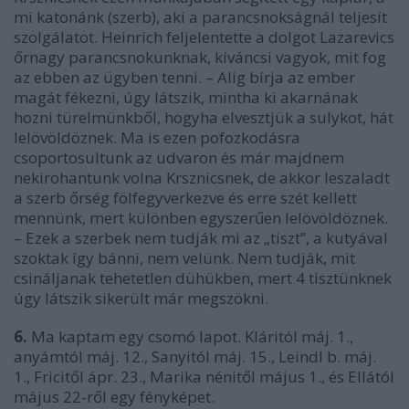
mi katonánk (szerb), aki a parancsnokságnál teljesít
szolgálatot. Heinrich feljelentette a dolgot Lazarevics
őrnagy parancsnokunknak, kíváncsi vagyok, mit fog
az ebben az ügyben tenni. – Alig bírja az ember
magát fékezni, úgy látszik, mintha ki akarnának
hozni türelmünkből, hogyha elvesztjük a sulykot, hát
lelövöldöznek. Ma is ezen pofozkodásra
csoportosultunk az udvaron és már majdnem
nekirohantunk volna Krsznicsnek, de akkor leszaladt
a szerb őrség fölfegyverkezve és erre szét kellett
mennünk, mert különben egyszerűen lelövöldöznek.
– Ezek a szerbek nem tudják mi az „tiszt”, a kutyával
szoktak így bánni, nem velünk. Nem tudják, mit
csináljanak tehetetlen dühükben, mert 4 tisztünknek
úgy látszik sikerült már megszökni.
6.
Ma kaptam egy csomó lapot. Kláritól máj. 1.,
anyámtól máj. 12., Sanyitól máj. 15., Leindl b. máj.
1., Fricitől ápr. 23., Marika nénitől május 1., és Ellától
május 22-ről egy fényképet.