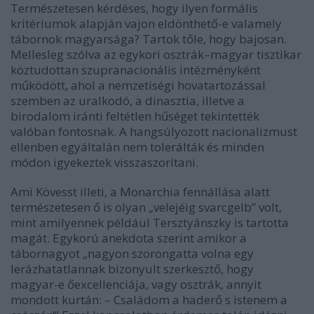
Természetesen kérdéses, hogy ilyen formális
kritériumok alapján vajon eldönthető-e valamely
tábornok magyarsága? Tartok tőle, hogy bajosan.
Mellesleg szólva az egykori osztrák–magyar tisztikar
köztudottan szupranacionális intézményként
működött, ahol a nemzetiségi hovatartozással
szemben az uralkodó, a dinasztia, illetve a
birodalom iránti feltétlen hűséget tekintették
valóban fontosnak. A hangsúlyozott nacionalizmust
ellenben egyáltalán nem tolerálták és minden
módon igyekeztek visszaszorítani.
Ami Kövesst illeti, a Monarchia fennállása alatt
természetesen ő is olyan „velejéig svarcgelb” volt,
mint amilyennek például Tersztyánszky is tartotta
magát. Egykorú anekdota szerint amikor a
tábornagyot „nagyon szorongatta volna egy
lerázhatatlannak bizonyult szerkesztő, hogy
magyar-e őexcellenciája, vagy osztrák, annyit
mondott kurtán: – Családom a haderő s istenem a