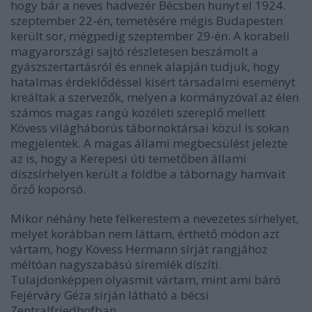
hogy bár a neves hadvezér Bécsben hunyt el 1924.
szeptember 22-én, temetésére mégis Budapesten
került sor, mégpedig szeptember 29-én. A korabeli
magyarországi sajtó részletesen beszámolt a
gyászszertartásról és ennek alapján tudjuk, hogy
hatalmas érdeklődéssel kísért társadalmi eseményt
kreáltak a szervezők, melyen a kormányzóval az élen
számos magas rangú közéleti szereplő mellett
Kövess világháborús tábornoktársai közül is sokan
megjelentek. A magas állami megbecsülést jelezte
az is, hogy a Kerepesi úti temetőben állami
díszsírhelyen került a földbe a tábornagy hamvait
őrző koporsó.
Mikor néhány hete felkerestem a nevezetes sírhelyet,
melyet korábban nem láttam, érthető módon azt
vártam, hogy Kövess Hermann sírját rangjához
méltóan nagyszabású síremlék díszíti.
Tulajdonképpen olyasmit vártam, mint ami báró
Fejérváry Géza sírján látható a bécsi
Zentralfriedhofban.