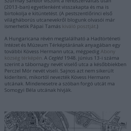
Szurmay Sándor viszont a rendszerváltás után
(2013-ban) egyetlenként visszakapta és ma is
birtokolja e kitüntetést. (A pestszentlőrinci első
világháborús utcanevekről blogunk olvasói már
ismerhetik Pápai Tamás
kiváló posztját
.)
A Hungaricana révén megtalálható a Hadtörténeti
Intézet és Múzeum Térképtárának anyagában egy
további Kövess Hermann utca, mégpedig
Abony
község térképén.
A
Cegléd
1948. június 13-i száma
szerint a tábornagy nevét viselő utca a későbbiekben
Perczel Mór nevét viseli. Sajnos azt nem sikerült
kideríteni, mikortól nevezték Kövess Hermann
utcának. Mindenesetre a szóban forgó utcát ma
Somogyi Béla utcának hívják.