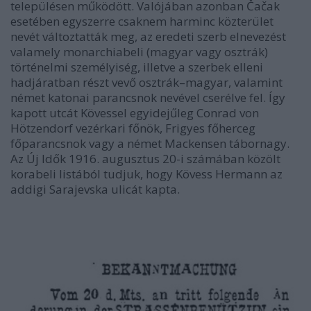
településen működött. Valójában azonban Čačak
esetében egyszerre csaknem harminc közterület
nevét változtatták meg, az eredeti szerb elnevezést
valamely monarchiabeli (magyar vagy osztrák)
történelmi személyiség, illetve a szerbek elleni
hadjáratban részt vevő osztrák–magyar, valamint
német katonai parancsnok nevével cserélve fel. Így
kapott utcát Kövessel egyidejűleg Conrad von
Hötzendorf vezérkari főnök, Frigyes főherceg
főparancsnok vagy a német Mackensen tábornagy.
Az Új Idők 1916. augusztus 20-i számában közölt
korabeli listából tudjuk, hogy Kövess Hermann az
addigi Sarajevska ulicát kapta.