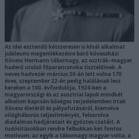
Az idei esztendő kétszeresen is kínál alkalmat
jubileumi megemlékezésre báró kövessházi
Kövess Hermann tábornagy, az osztrák–magyar
haderő utolsó főparancsnoka tisztelőinek. A
neves hadvezér március 30-án lett volna 170
éves, szeptember 22-én pedig halálának lesz
kereken a 100. évfordulója. 1924-ben a
magyarországi és az ausztriai lapok mindkét
alkalom kapcsán bőséges terjedelemben írtak
Kövess életéről és pályafutásáról, kiemelve
világháborús teljesítményét, felsorolva
diadalmas hadjáratait és győztes csatáit. A
tudósításokban rendre felbukkan két fontos
motívum: az egyik a tábornagy magyar volta, a