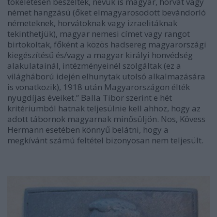
tökéletesen beszéltek, nevük is magyar, horvát vagy
német hangzású (őket elmagyarosodott bevándorló
németeknek, horvátoknak vagy izraelitáknak
tekinthetjük), magyar nemesi címet vagy rangot
birtokoltak, főként a közös hadsereg magyarországi
kiegészítésű és/vagy a magyar királyi honvédség
alakulatainál, intézményeinél szolgáltak (ez a
világháború idején elhunytak utolsó alkalmazására
is vonatkozik), 1918 után Magyarországon élték
nyugdíjas éveiket.” Balla Tibor szerint e hét
kritériumból hatnak teljesülnie kell ahhoz, hogy az
adott tábornok magyarnak minősüljön. Nos, Kövess
Hermann esetében könnyű belátni, hogy a
megkívánt számú feltétel bizonyosan nem teljesült.