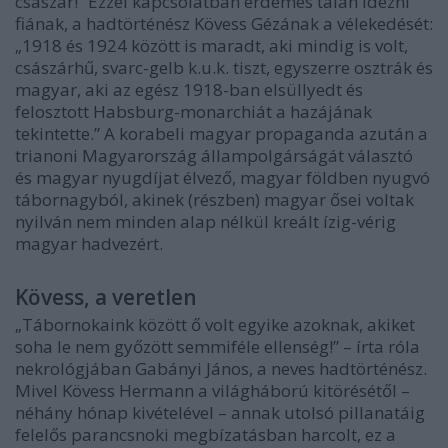
császár!” Ezzel kapcsolatban érdemes talán idézni
fiának, a hadtörténész Kövess Gézának a vélekedését:
„1918 és 1924 között is maradt, aki mindig is volt,
császárhű, svarc-gelb k.u.k. tiszt, egyszerre osztrák és
magyar, aki az egész 1918-ban elsüllyedt és
felosztott Habsburg-monarchiát a hazájának
tekintette.” A korabeli magyar propaganda azután a
trianoni Magyarország állampolgárságát választó
és magyar nyugdíjat élvező, magyar földben nyugvó
tábornagyból, akinek (részben) magyar ősei voltak
nyilván nem minden alap nélkül kreált ízig-vérig
magyar hadvezért.
Kövess, a veretlen
„Tábornokaink között ő volt egyike azoknak, akiket
soha le nem győzött semmiféle ellenség!” – írta róla
nekrológjában Gabányi János, a neves hadtörténész.
Mivel Kövess Hermann a világháború kitörésétől –
néhány hónap kivételével – annak utolsó pillanatáig
felelős parancsnoki megbízatásban harcolt, ez a