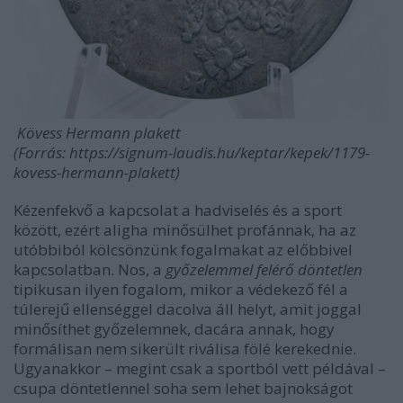
Kövess Hermann plakett
(Forrás: https://signum-laudis.hu/keptar/kepek/1179-
kovess-hermann-plakett)
Kézenfekvő a kapcsolat a hadviselés és a sport
között, ezért aligha minősülhet profánnak, ha az
utóbbiból kölcsönzünk fogalmakat az előbbivel
kapcsolatban. Nos, a
győzelemmel felérő döntetlen
tipikusan ilyen fogalom, mikor a védekező fél a
túlerejű ellenséggel dacolva áll helyt, amit joggal
minősíthet győzelemnek, dacára annak, hogy
formálisan nem sikerült riválisa fölé kerekednie.
Ugyanakkor – megint csak a sportból vett példával –
csupa döntetlennel soha sem lehet bajnokságot