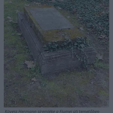
Kövess Hermann síremléke a Fiumei úti temetőben