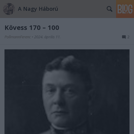
A Nagy Háború
Kövess 170 – 100
PollmannFerenc
•
2024. április 11.
2