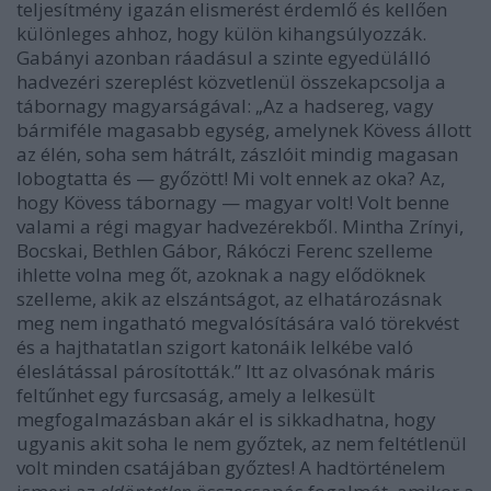
teljesítmény igazán elismerést érdemlő és kellően
különleges ahhoz, hogy külön kihangsúlyozzák.
Gabányi azonban ráadásul a szinte egyedülálló
hadvezéri szereplést közvetlenül összekapcsolja a
tábornagy magyarságával: „Az a hadsereg, vagy
bármiféle magasabb egység, amelynek Kövess állott
az élén, soha sem hátrált, zászlóit mindig magasan
lobogtatta és — győzött! Mi volt ennek az oka? Az,
hogy Kövess tábornagy — magyar volt! Volt benne
valami a régi magyar hadvezérekből. Mintha Zrínyi,
Bocskai, Bethlen Gábor, Rákóczi Ferenc szelleme
ihlette volna meg őt, azoknak a nagy elődöknek
szelleme, akik az elszántságot, az elhatározásnak
meg nem ingatható megvalósítására való törekvést
és a hajthatatlan szigort katonáik lelkébe való
éleslátással párosították.” Itt az olvasónak máris
feltűnhet egy furcsaság, amely a lelkesült
megfogalmazásban akár el is sikkadhatna, hogy
ugyanis akit soha le nem győztek, az nem feltétlenül
volt minden csatájában győztes! A hadtörténelem