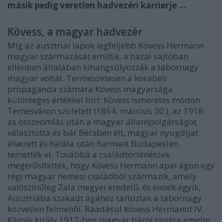
másik pedig veretlen hadvezéri karrierje …
Kövess, a magyar hadvezér
Míg az ausztriai lapok legfeljebb Kövess Hermann
magyar származását említik, a hazai sajtóban
ellenben általában kihangsúlyozzák a tábornagy
magyar voltát. Természetesen a korabeli
propaganda számára Kövess magyarsága
különleges értékkel bírt: Kövess ismeretes módon
Temesváron született (1854. március 30.), az 1918-
as összeomlás után a magyar állampolgárságot
választotta és bár Bécsben élt, magyar nyugdíjat
élvezett és halála után hamvait Budapesten
temették el. Továbbá a családtörténészek
megerősítették, hogy Kövess Hermann apai ágon egy
régi magyar nemesi családból származik, amely
valószínűleg Zala megyei eredetű, és ennek egyik,
Ausztriába szakadt ágához tartoztak a tábornagy
közvetlen felmenői. Ráadásul Kövess Hermannt IV.
Károly király 1917-ben magyar bárói rangra emelte.