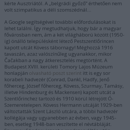
kérte Ausztriától. A „belgrádi győző” érthetően nem
volt szimpatikus a déli szomszédnál…
A Google segítségével további előfordulásokat is
lehet találni. Így megtudhatjuk, hogy bár a magyar
fővárosban nem, ám a két világháború között (1950-
ig) önálló településként létező Pestszentlőrincen
kapott utcát Kövess tábornagy! Méghozzá 1916
tavaszán, azaz valószínűleg ugyanakkor, mikor
Čačakban a nagy átkeresztelés megtörtént. A
Budapest XVIII. kerületi Tomory Lajos Múzeum
honlapján
olvasható poszt szerint
itt is egy sor
korabeli hadvezér (Conrad, Dankl, Hadfy, Jenő
főherceg, József főherceg, Kövess, Szurmay, Tamásy,
illetve Hindenburg és Mackensen) kapott utcát a
Szentlőrinchez tartozó és 1910 körül létrejött Ó-
Szemeretelepen. Kövess Hermann utcáját 1929-ben
változtatták Szent László utcára, a többi hadvezér
kollégája vagy ugyanebben az évben, vagy 1945-
ben, esetleg 1948-ban veszítette el névtábláját.