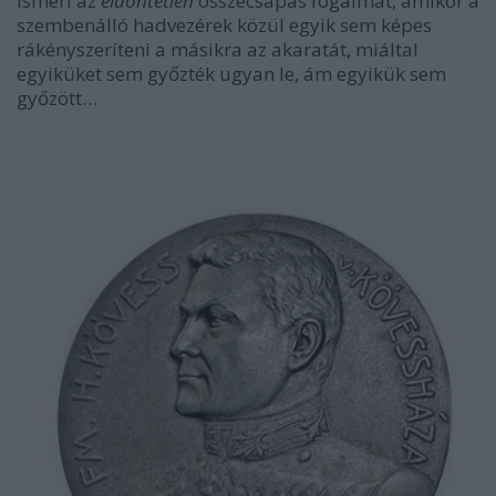
ismeri az
eldöntetlen
összecsapás fogalmát, amikor a
szembenálló hadvezérek közül egyik sem képes
rákényszeríteni a másikra az akaratát, miáltal
egyiküket sem győzték ugyan le, ám egyikük sem
győzött…