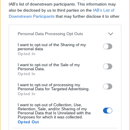
kinevezését a 3. hadsereg élére 1915
IAB’s list of downstream participants. This information may
szeptemberében tulajdonképpen éppenséggel
also be disclosed by us to third parties on the
IAB’s List of
Tersztyánszky kapitális baklövésének köszönhette,
Downstream Participants
that may further disclose it to other
aki, ha nem magával Tisza Istvánnal akart volna
third parties.
képletesen
szkanderezni
, aligha „ússza meg”, hogy ne
Please note that this website/app uses one or more Google
ő arassa le mindazon babérokat, amelyek így
Personal Data Processing Opt Outs
services and may gather and store information including but
lényegében Kövess ölébe hullottak…
not limited to your visit or usage behaviour. You may click to
I want to opt-out of the Sharing of my
personal data.
grant or deny consent to Google and its third-party tags to
Opted In
A tábornagy emlékezete
use your data for below specified purposes in below Google
consent section.
Kövess Géza szerint édesapja emlékét nem őrzi „sem
I want to opt-out of the Sale of my
Personal Data.
emlékmű, sem utca, sem tér, sem emléktábla, sem
Opted In
Ausztriában, sem Magyarországon”, és ebben
kézirata megírásakor (1956-ban) alighanem igaza is
I want to opt-out of processing my
volt. Mindez nem jelenti azonban azt, hogy a
Personal Data for Targeted Advertising.
Opted In
történelem folyamán sohasem történt kísérlet
Kövess Hermann nevének a felsorolt formákban
I want to opt-out of Collection, Use,
történő megörökítésére. Nekünk persze lényegesen
Retention, Sale, and/or Sharing of my
Personal Data that Is Unrelated with the
könnyebb dolgunk van, mint annak idején Kövess
Purposes for which it was collected.
Gézának volt, ha a tábornagy nyomait keressük,
Opted Out
hiszen rendelkezésünkre áll az internet, miáltal