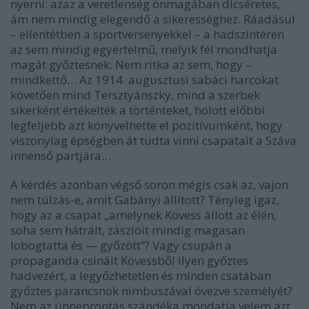
nyerni: azaz a veretlenség önmagában dicséretes,
ám nem mindig elegendő a sikerességhez. Ráadásul
– ellentétben a sportversenyekkel – a hadszíntéren
az sem mindig egyértelmű, melyik fél mondhatja
magát győztesnek. Nem ritka az sem, hogy –
mindkettő… Az 1914. augusztusi sabáci harcokat
követően mind Tersztyánszky, mind a szerbek
sikerként értékelték a történteket, holott előbbi
legfeljebb azt könyvelhette el pozitívumként, hogy
viszonylag épségben át tudta vinni csapatait a Száva
innenső partjára…
A kérdés azonban végső soron mégis csak az, vajon
nem túlzás-e, amit Gabányi állított? Tényleg igaz,
hogy az a csapat „amelynek Kövess állott az élén,
soha sem hátrált, zászlóit mindig magasan
lobogtatta és — győzött”? Vagy csupán a
propaganda csinált Kövessből ilyen győztes
hadvezért, a legyőzhetetlen és minden csatában
győztes parancsnok nimbuszával övezve személyét?
Nem az ünneprontás szándéka mondatja velem azt,