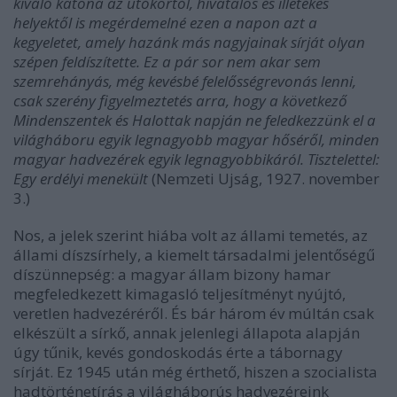
kiváló katona az utókortól, hivatalos és illetékes
helyektől is megérdemelné ezen a napon azt a
kegyeletet, amely hazánk más nagyjainak sírját olyan
szépen feldíszítette. Ez a pár sor nem akar sem
szemrehányás, még kevésbé felelősségrevonás lenni,
csak szerény figyelmeztetés arra, hogy a következő
Mindenszentek és Halottak napján ne feledkezzünk el a
világháboru egyik legnagyobb magyar hőséről, minden
magyar hadvezérek egyik legnagyobbikáról. Tisztelettel:
Egy erdélyi menekült
(Nemzeti Ujság, 1927. november
3.)
Nos, a jelek szerint hiába volt az állami temetés, az
állami díszsírhely, a kiemelt társadalmi jelentőségű
díszünnepség: a magyar állam bizony hamar
megfeledkezett kimagasló teljesítményt nyújtó,
veretlen hadvezéréről. És bár három év múltán csak
elkészült a sírkő, annak jelenlegi állapota alapján
úgy tűnik, kevés gondoskodás érte a tábornagy
sírját. Ez 1945 után még érthető, hiszen a szocialista
hadtörténetírás a világháborús hadvezéreink