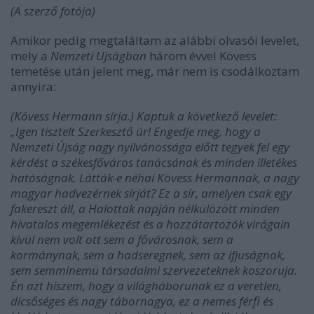
(A szerző fotója)
Amikor pedig megtaláltam az alábbi olvasói levelet,
mely a
Nemzeti Ujságban
három évvel Kövess
temetése után jelent meg, már nem is csodálkoztam
annyira:
(Kövess Hermann sírja.) Kaptuk a következő levelet:
„Igen tisztelt Szerkesztő úr! Engedje meg, hogy a
Nemzeti Újság nagy nyilvánossága előtt tegyek fel egy
kérdést a székesfőváros tanácsának és minden illetékes
hatóságnak. Látták-e néhai Kövess Hermannak, a nagy
magyar hadvezérnek sírját? Ez a sír, amelyen csak egy
fakereszt áll, a Halottak napján nélkülözött minden
hivatalos megemlékezést és a hozzátartozók virágain
kívül nem volt ott sem a fővárosnak, sem a
kormánynak, sem a hadseregnek, sem az ifjuságnak,
sem semminemü társadalmi szervezeteknek koszoruja.
Én azt hiszem, hogy a világháborunak ez a veretlen,
dicsőséges és nagy tábornagya, ez a nemes férfi és