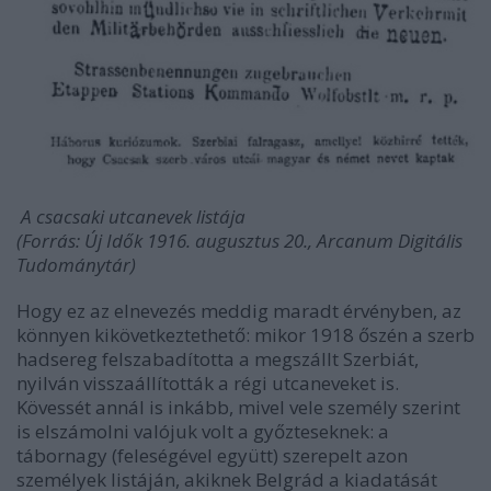
A csacsaki utcanevek listája
(Forrás: Új Idők 1916. augusztus 20., Arcanum Digitális
Tudománytár)
Hogy ez az elnevezés meddig maradt érvényben, az
könnyen kikövetkeztethető: mikor 1918 őszén a szerb
hadsereg felszabadította a megszállt Szerbiát,
nyilván visszaállították a régi utcaneveket is.
Kövessét annál is inkább, mivel vele személy szerint
is elszámolni valójuk volt a győzteseknek: a
tábornagy (feleségével együtt) szerepelt azon
személyek listáján, akiknek Belgrád a kiadatását