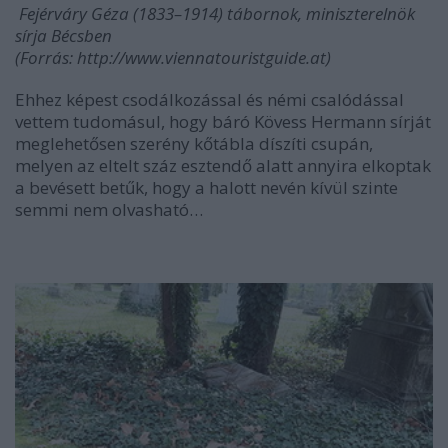
Fejérváry Géza (1833–1914) tábornok, miniszterelnök
sírja Bécsben
(Forrás: http://www.viennatouristguide.at)
Ehhez képest csodálkozással és némi csalódással
vettem tudomásul, hogy báró Kövess Hermann sírját
meglehetősen szerény kőtábla díszíti csupán,
melyen az eltelt száz esztendő alatt annyira elkoptak
a bevésett betűk, hogy a halott nevén kívül szinte
semmi nem olvasható…