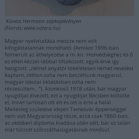
Kövess Hermann sapkajelvényen
(Forrás: www.vatera.hu)
Magyar nyelvtudása messze nem volt
kifogástalannak mondható. (Amikor 1896-ban
felmerült az áthelyezése a m. kir. Honvédséghez és ő
ez ellen kézzel-lábbal tiltakozott, egyik érve így
hangzott: „német anyától tökéletesen német nevelést
kaptam, otthon soha nem beszéltünk magyarul,
magyar iskolai oktatásban soha nem
részesültem…”). Azonkívül 1918 után, bár magyar
nyugdíjat élvezett, ezt a nyugdíjat Bécsben költötte
el, mivel tartósan ott élt és ott is érte a halál.
Mellesleg születése idején Temesvár éppenséggel
nem volt Magyarország része, azzá csak 1860-ban,
az októberi diploma kiadása után vált, bár ez talán
már túlzott szőrszálhasogatásnak minősül.