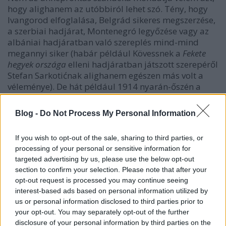
hogy alighanem az utóbbiról lehet szó. Tény, hogy
Ivangorod elfoglalása, Belgrád sikeres megszerzése,
a szerbiai hadjárat, Montenegró legyőzése vagy az
albániai hadjáratban való szereplés mind-mind
megannyi siker (habár például Kövessnek a
Fekete
hegyek országa
elleni hadjáratban játszott szerepéről
Stefan Sarkotićnak alighanem egészen más volt a
véleménye). De hát például 1914 nyarán-őszén a
Lemberg körül harcokban az erdélyi (XII.) hadtest
bizony érzékeny vereséget szenvedett az oroszok
Blog -
Do Not Process My Personal Information
ellen és hát ugye azt a csapatot is Kövess vezette…
Tersztyánszky egy magánlevélben azt írja (mellesleg
If you wish to opt-out of the sale, sharing to third parties, or
éppen Sarkotićnak), hogy Kövess 1914
processing of your personal or sensitive information for
novemberében kétszer is csúnyán leszerepelt és
targeted advertising by us, please use the below opt-out
tulajdonképpen meneszteni kellett volna!
section to confirm your selection. Please note that after your
opt-out request is processed you may continue seeing
Egy szó, mint száz: a tábornagy teljesítménye koránt
interest-based ads based on personal information utilized by
sem makulátlan, bár ő kétségkívül sok kollégájánál
us or personal information disclosed to third parties prior to
jóval több sikert tud felmutatni. Igaz, a balkáni
your opt-out. You may separately opt-out of the further
diadalmenetet eredményező parancsnoki
disclosure of your personal information by third parties on the