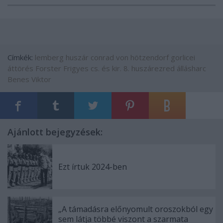
Címkék:
lemberg
huszár
conrad von hötzendorf
gorlicei
áttörés
Forster Frigyes
cs. és kir. 8. huszárezred
állásharc
Benes Viktor
Ajánlott bejegyzések:
Ezt írtuk 2024-ben
„A támadásra előnyomult oroszokból egy
sem látja többé viszont a szarmata