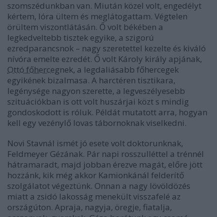
szomszédunkban van. Miután közel volt, engedélyt
kértem, lóra ültem és meglátogattam. Végtelen
örültem viszontlátásán. Ő volt békében a
legkedveltebb tisztek egyike, a szigorú
ezredparancsnok – nagy szeretettel kezelte és kiváló
nívóra emelte ezredét. Ő volt Károly király apjának,
Ottó főherceg
nek, a legdaliásabb főhercegek
egyikének bizalmasa. A harctéren tisztikara,
legénysége nagyon szerette, a legveszélyesebb
szituációkban is ott volt huszárjai közt s mindig
gondoskodott is róluk. Példát mutatott arra, hogyan
kell egy vezénylő lovas tábornoknak viselkedni.
Novi Stavnál ismét jó esete volt doktorunknak,
Feldmeyer Gézának. Pár napi rosszulléttel a trénnél
hátramaradt, majd jobban érezve magát, előre jött
hozzánk, kik még akkor Kamionkánál felderítő
szolgálatot végeztünk. Onnan a nagy lövöldözés
miatt a zsidó lakosság menekült visszafelé az
országúton. Apraja, nagyja, öregje, fiatalja,