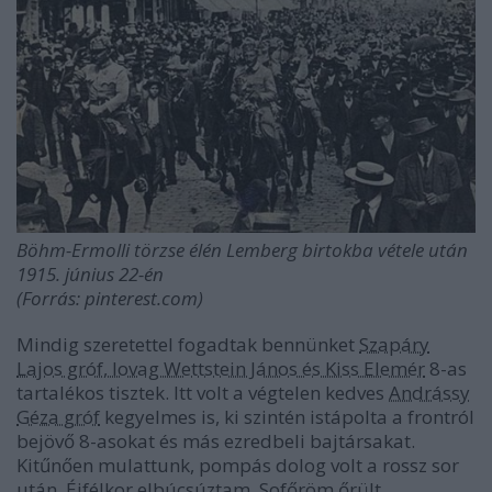
Böhm-Ermolli törzse élén Lemberg birtokba vétele után
1915. június 22-én
(Forrás: pinterest.com)
Mindig szeretettel fogadtak bennünket
Szapáry
Lajos gróf, lovag Wettstein János és Kiss Elemér
8-as
tartalékos tisztek. Itt volt a végtelen kedves
Andrássy
Géza gróf
kegyelmes is, ki szintén istápolta a frontról
bejövő 8-asokat és más ezredbeli bajtársakat.
Kitűnően mulattunk, pompás dolog volt a rossz sor
után. Éjfélkor elbúcsúztam. Sofőröm őrült