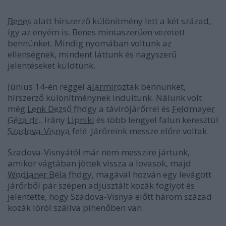
Benes
alatt hírszerző különítmény lett a két század,
így az enyém is. Benes mintaszerűen vezetett
bennünket. Mindig nyomában voltunk az
ellenségnek, mindent láttunk és nagyszerű
jelentéseket küldtünk.
Június 14-én reggel
alarmiroztak
bennünket,
hírszerző különítménynek indultunk. Nálunk volt
még
Lenk Dezső fhdgy
a távirójárőrrel és
Feldmayer
Géza dr.
. Irány
Lipniki
és több lengyel falun keresztül
Szadova-Visnya
felé. Járőreink messze előre voltak.
Szadova-Visnyától már nem messzire jártunk,
amikor vágtában jöttek vissza a lovasok, majd
Wodianer Béla fhdgy
, magával hozván egy levágott
járőrből pár szépen adjusztált kozák foglyot és
jelentette, hogy Szadova-Visnya előtt három század
kozák lóról szállva pihenőben van.