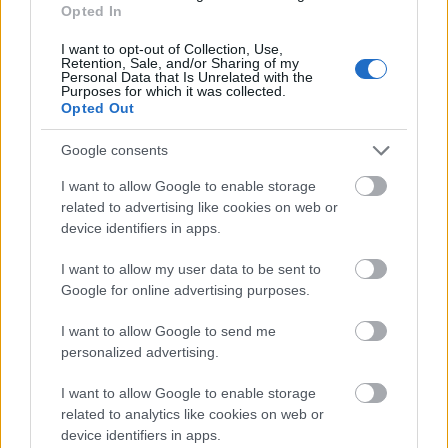
Opted In
Június 21-én megint leszállították a két századunkat
a lóról és behelyezték
Zapirovnál
a gyalogság közé.
I want to opt-out of Collection, Use,
Retention, Sale, and/or Sharing of my
Megint egy úgynevezett lükkébe (»lükké« alatt az
Personal Data that Is Unrelated with the
értendő, hogy egy hézag két gyalogsági vonal között
Purposes for which it was collected.
Opted Out
kitöltendő.) Június 23. és 24-én
Zoltance
felé
derítettünk fel. Érdekes és nevezetes dolog történt itt
Google consents
velünk. Délután 3 óra lehetett, Zoltance előtt
magaslaton állt a divízió egy magaslat mellett,
I want to allow Google to enable storage
domb és fák takarása alatt. Mi Benes ezredessel és
related to advertising like cookies on web or
Máriássyval figyeltük az előttünk 1500–2000 lépésre
device identifiers in apps.
húzódó orosz hátvédállásokat. Az ellenséges
tüzérség dolgozott, bennünket nemigen lőttek,
I want to allow my user data to be sent to
valószínűleg nem is vettek észre. Gyalogságunk még
Google for online advertising purposes.
vagy 8 km-re lehetett mögöttünk és az út mentén
lévő sűrű erdőben teljesen takarásban vonult előre.
I want to allow Google to send me
Egyszerre csak nagy autórobogást hallunk, kinézünk
personalized advertising.
az országútra, hát vagy tíz autó halad teljes
I want to allow Google to enable storage
sebességgel az oroszok irányában. Megállítjuk a
related to analytics like cookies on web or
kocsikat, nagy meglepetés. Az autókban az
Armee
device identifiers in apps.
Oberkommando
ült, köztük
Konrad von Hötzendorf