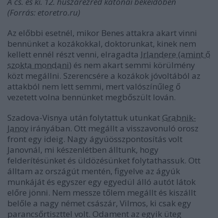
A cs. és ki. 12. huszárezred katonái békeidőben
(Forrás: etoretro.ru)
Az előbbi esetnél, mikor Benes attakra akart vinni
bennünket a kozákokkal, doktorunkat, kinek nem
kellett ennél részt venni, elragadta
Irlandere (amint ő
szokta mondani)
és nem akart semmi körülmény
közt megállni. Szerencsére a kozákok jóvoltából az
attakból nem lett semmi, mert valószínűleg ő
vezetett volna bennünket megbőszült lován.
Szadova-Visnya után folytattuk utunkat
Grabnik-
Janov
irányában. Ott megállt a visszavonuló orosz
front egy ideig. Nagy ágyúösszpontosítás volt
Janovnál, mi készenlétben álltunk, hogy
felderítésünket és üldözésünket folytathassuk. Ott
álltam az országút mentén, figyelve az ágyúk
munkáját és egyszer egy egyedül álló autót látok
előre jönni. Nem messze tőlem megállt és kiszállt
belőle a nagy német császár, Vilmos, ki csak egy
parancsőrtiszttel volt. Odament az egyik üteg