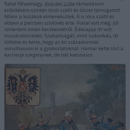
fiatal főhadnagy,
Von der Lühe
támadásom
erősítésére szintén lóról szállt és tűzzel támogatott.
Mikor a kozákok elmenekültek, ő is lóra szállt és
ebben a percben szívlövés érte. Fiatal volt még. Jól
ismertem innen Kecskemétről. Édesapja itt volt
huszáralezredes. Szabadságát, mint ludovikás, itt
töltötte és kérte, hogy az én századomnál
vonulhasson ki a gyakorlatoknál. Hamar ketté tört a
karrierje szegénynek, de hát katonasor.