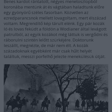
Benes kardot rántatott, négyes menetoszlopból
koronába mentünk át és vágtában haladtunk előre
egy gyönyörű széles fasorban. Közvetlen az
ezredparancsnok mellett lovagoltam, mert élszázad
voltam. Megrendítő kép tárult elénk. Egy pár kozák
ló és lovas feküdt a földön a Wodianer által levágott
patrulból, az egyik kozákot még láttuk is vergődni és
ráborulni szintén lelőtt szürkéjére. Doktorunk
leszállt, megnézte, de már nem élt. A kozák
századoknak egyébként már csak hűlt helyét
találtuk, messzi porfelhő jelezte menekülésük útját.