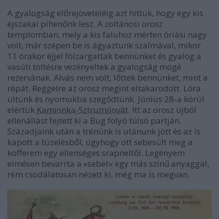
A gyalogság előrejöveteléig azt hittük, hogy egy kis
éjszakai pihenőnk lesz. A zoltánosi orosz
templomban, mely a kis faluhoz mérten óriási nagy
volt, már szépen be is ágyaztunk szalmával, mikor
11 órakor éjjel fölzargattak bennünket és gyalog a
vasúti töltésre vezényeltek a gyalogság mögé
rezervának. Alvás nem volt, lőttek bennünket, mint a
répát. Reggelre az orosz megint eltakarodott. Lóra
ültünk és nyomukba szegődtünk. Június 28-a körül
elértük
Kamionka-Sztrumilovát
. Itt az orosz újból
ellenállást fejtett ki a Bug folyó túlsó partján.
Századjaink után a trénünk is utánunk jött és az is
kapott a tüzelésből, úgyhogy ott sebesült meg a
kofferem egy ellenséges srapneltől. Legényem
elmésen bevarrta a »sebet« egy más színű anyaggal,
rém csodálatosan nézett ki, még ma is megvan.