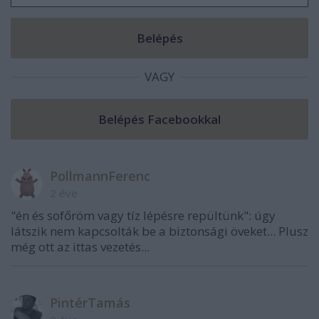
VAGY
PollmannFerenc
2 éve
"én és sofőröm vagy tíz lépésre repültünk": úgy
látszik nem kapcsolták be a biztonsági öveket... Plusz
még ott az ittas vezetés...
PintérTamás