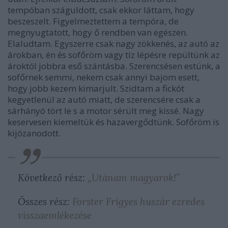
tempóban száguldott, csak ekkor láttam, hogy
beszeszelt. Figyelmeztettem a tempóra, de
megnyugtatott, hogy ő rendben van egészen.
Elaludtam. Egyszerre csak nagy zökkenés, az autó az
árokban, én és sofőröm vagy tíz lépésre repültünk az
ároktól jobbra eső szántásba. Szerencsésen estünk, a
sofőrnek semmi, nekem csak annyi bajom esett,
hogy jobb kezem kimarjult. Szidtam a fickót
kegyetlenül az autó miatt, de szerencsére csak a
sárhányó tört le s a motor sérült meg kissé. Nagy
keservesen kiemeltük és hazavergődtünk. Sofőröm is
kijózanodott.
Következő rész:
„Utánam magyarok!”
Összes rész:
Forster Frigyes huszár ezredes
visszaemlékezése