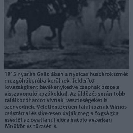
1915 nyarán Galíciában a nyolcas huszárok ismét
mozgóháborúba kerülnek, felderítő
lovasságként tevékenykedve csapnak össze a
visszavonuló kozákokkal. Az üldözés során több
találkozóharcot vívnak, veszteségeket is
szenvednek. Véletlenszerűen találkoznak Vilmos
császárral és sikeresen óvják meg a fogságba
eséstől az óvatlanul előre hatoló vezérkari
főnököt és törzsét is.