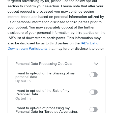
őket. Ő volt az egyetlen, aki megsebesült, karlövést
targeted advertising by us, please use the below opt-out
és csontrepedést kapott. A doktor visszaküldte őt
section to confirm your selection. Please note that after your
hátra, de bizony az én Pista barátom nyakas ember
opt-out request is processed you may continue seeing
lévén, nem ment haza, mint sok más ment volna
interest-based ads based on personal information utilized by
boldogan, mert hisz, amint mondták, ez a lövés
us or personal information disclosed to third parties prior to
your opt-out. You may separately opt-out of the further
»sokat ért«, két-három hónap
Hinterlandot
jelentett.
disclosure of your personal information by third parties on the
IAB’s list of downstream participants. This information may
also be disclosed by us to third parties on the
IAB’s List of
Downstream Participants
that may further disclose it to other
third parties.
Please note that this website/app uses one or more Google
Personal Data Processing Opt Outs
services and may gather and store information including but
not limited to your visit or usage behaviour. You may click to
I want to opt-out of the Sharing of my
personal data.
grant or deny consent to Google and its third-party tags to
Opted In
use your data for below specified purposes in below Google
consent section.
I want to opt-out of the Sale of my
Personal Data.
Osztrák–magyar lovasság és bajor gyalogság Lemberg
Opted In
visszafoglalása után
(Forrás: walmart.com)
I want to opt-out of processing my
Personal Data for Targeted Advertising.