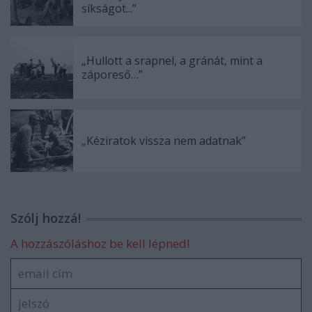
síkságot...”
„Hullott a srapnel, a gránát, mint a
záporeső…”
„Kéziratok vissza nem adatnak”
Szólj hozzá!
A hozzászóláshoz be kell lépned!