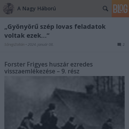
A Nagy Háború
„Gyönyörű szép lovas feladatok
voltak ezek…”
SőregiZoltán
•
2024. január 08.
2
Forster Frigyes huszár ezredes
visszaemlékezése – 9. rész