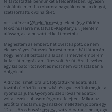
feltartóztattak bennünket a felderítésben, ügyesen
csinálták, mert ha rohamra hagyják menni a dolgot,
szétszórhattuk volna őket.
Visszatérve a
Vőneki őrmester
jelenti (egy földön
fekvő huszárra mutatva): »Kapitány úr, jelentem
alássan, azt a huszárt el kell temetni.«
Megnéztem az embert, hátlövést kapott, de nem
életveszélyes. Ránézek őrmesteremre, hát látom ám,
hogy nem áll biztosan a lábán. Ismervén emberem,
kulacsát megráztam, üres volt. Az ütközet hevében
egy kis bátorítót ivott és most nem volt tisztában a
dolgokkal.
A divízió ismét lóra ült, folytattuk feladatunkat,
tovább üldöztük a muszkát és igyekeztünk megint a
nyomába jutni. Gyönyörű szép lovas feladatok
voltak ezek, sohasem fogom elfelejteni. Mikor az
erdőt támadtam, ugyanakkor mellettem jobbra egy
12-es közös huszár
reserva
század parancsnoka, egy