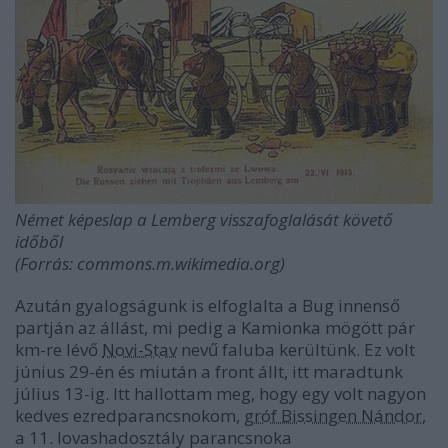
Német képeslap a Lemberg visszafoglalását követő
időből
(Forrás: commons.m.wikimedia.org)
Azután gyalogságunk is elfoglalta a Bug innenső
partján az állást, mi pedig a Kamionka mögött pár
km-re lévő
Novi-Stav
nevű faluba kerültünk. Ez volt
június 29-én és miután a front állt, itt maradtunk
július 13-ig. Itt hallottam meg, hogy egy volt nagyon
kedves ezredparancsnokom,
gróf Bissingen Nándor
,
a 11. lovashadosztály parancsnoka