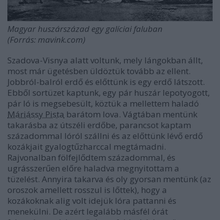
Magyar huszárszázad egy galíciai faluban
(Forrás: mavink.com)
Szadova-Visnya alatt voltunk, mely lángokban állt,
most már ügetésben üldöztük tovább az ellent.
Jobbról-balról erdő és előttünk is egy erdő látszott.
Ebből sortüzet kaptunk, egy pár huszár lepotyogott,
pár ló is megsebesült, köztük a mellettem haladó
Máriássy Pista
barátom lova. Vágtában mentünk
takarásba az útszéli erdőbe, parancsot kaptam
századommal lóról szállni és az előttünk lévő erdő
kozákjait gyalogtűzharccal megtámadni.
Rajvonalban fölfejlődtem századommal, és
ugrásszerűen előre haladva megnyitottam a
tüzelést. Annyira takarva és oly gyorsan mentünk (az
oroszok amellett rosszul is lőttek), hogy a
kozákoknak alig volt idejük lóra pattanni és
menekülni. De azért legalább másfél órát