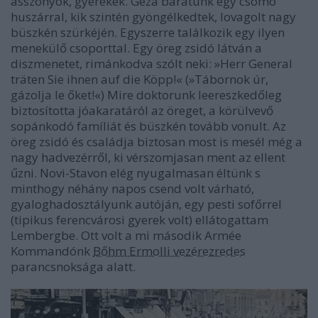
asszonyok, gyerekek. Géza barátunk egy csomó
huszárral, kik szintén gyöngélkedtek, lovagolt nagy
büszkén szürkéjén. Egyszerre találkozik egy ilyen
menekülő csoporttal. Egy öreg zsidó látván a
diszmenetet, rimánkodva szólt neki: »Herr General
träten Sie ihnen auf die Köpp!« (»Tábornok úr,
gázolja le őket!«) Mire doktorunk leereszkedőleg
biztosította jóakaratáról az öreget, a körülvevő
sopánkodó famíliát és büszkén tovább vonult. Az
öreg zsidó és családja biztosan most is mesél még a
nagy hadvezérről, ki vérszomjasan ment az ellent
űzni. Novi-Stavon elég nyugalmasan éltünk s
minthogy néhány napos csend volt várható,
gyaloghadosztályunk autóján, egy pesti sofőrrel
(tipikus ferencvárosi gyerek volt) ellátogattam
Lembergbe. Ott volt a mi második Armée
Kommandónk
Bőhm Ermolli vezérezredes
parancsnoksága alatt.