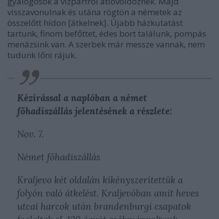
gyalogosok a vízpartról átlövöldöznek. Majd
visszavonulnak és utána rögtön a németek az
összelőtt hídon [átkelnek]. Újabb házkutatást
tartunk, finom befőttet, édes bort találunk, pompás
menázsink van. A szerbek már messze vannak, nem
tudunk lőni rájuk.
Kézírással a naplóban a német
főhadiszállás jelentésének a részlete:
Nov. 7.
Német főhadiszállás
Kraljevo két oldalán kikényszerítettük a
folyón való átkelést. Kraljevóban amit heves
utcai harcok után brandenburgi csapatok