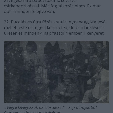
21. Egész nap babot főzünk, keverve
csirkepaprikással. Más foglalkozás nincs. Ez már
döfi - minden felejtve van.
22. Pucolás és újra főzés - sütés. A
menage
Kraljevó
mellett este és reggel keserű tea, délben húsleves -
üresen és minden 4 nap faszol 4 ember 1 kenyeret.
„Végre kivégezzük az élősdieket” – kép a naplóból
Somogyi Lajos képaláírásával