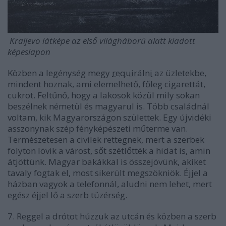
Kraljevo látképe az első világháború alatt kiadott
képeslapon
Közben a legénység megy
requirálni
az üzletekbe,
mindent hoznak, ami elemelhető, főleg cigarettát,
cukrot. Feltűnő, hogy a lakosok közül mily sokan
beszélnek németül és magyarul is. Több családnál
voltam, kik Magyarországon születtek. Egy újvidéki
asszonynak szép fényképészeti műterme van.
Természetesen a civilek rettegnek, mert a szerbek
folyton lövik a várost, sőt szétlőtték a hidat is, amin
átjöttünk. Magyar bakákkal is összejövünk, akiket
tavaly fogtak el, most sikerült megszökniök. Éjjel a
házban vagyok a telefonnál, aludni nem lehet, mert
egész éjjel lő a szerb tüzérség.
7. Reggel a drótot húzzuk az utcán és közben a szerb