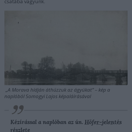
csatába vagyunk.
„A Morava hídján áthúzzuk az ágyúkat” – kép a
naplóból Somogyi Lajos képaláírásával
Kézírással a naplóban az ún.
Höfer-jelentés
részlete