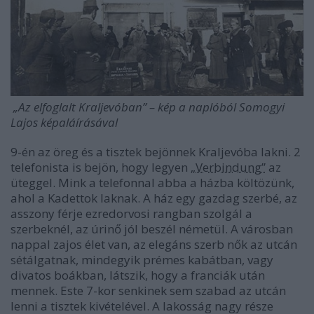
„Az elfoglalt Kraljevóban” – kép a naplóból Somogyi
Lajos képaláírásával
9-én az öreg és a tisztek bejönnek Kraljevóba lakni. 2
telefonista is bejön, hogy legyen
„Verbindung”
az
üteggel. Mink a telefonnal abba a házba költözünk,
ahol a Kadettok laknak. A ház egy gazdag szerbé, az
asszony férje ezredorvosi rangban szolgál a
szerbeknél, az úrinő jól beszél németül. A városban
nappal zajos élet van, az elegáns szerb nők az utcán
sétálgatnak, mindegyik prémes kabátban, vagy
divatos boákban, látszik, hogy a franciák után
mennek. Este 7-kor senkinek sem szabad az utcán
lenni a tisztek kivételével. A lakosság nagy része