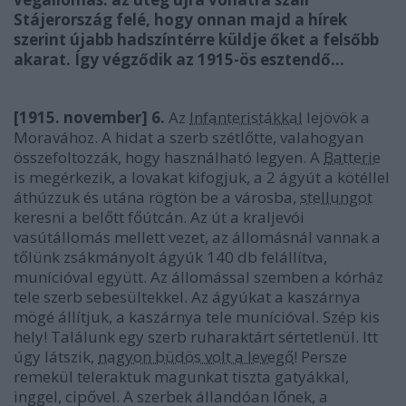
Stájerország felé, hogy onnan majd a hírek
szerint újabb hadszíntérre küldje őket a felsőbb
akarat. Így végződik az 1915-ös esztendő…
[1915. november] 6.
Az
Infanteristákkal
lejövök a
Moravához. A hidat a szerb szétlőtte, valahogyan
összefoltozzák, hogy használható legyen. A
Batterie
is megérkezik, a lovakat kifogjuk, a 2 ágyút a kötéllel
áthúzzuk és utána rögtön be a városba,
stellungot
keresni a belőtt főútcán. Az út a kraljevói
vasútállomás mellett vezet, az állomásnál vannak a
tőlünk zsákmányolt ágyúk 140 db felállítva,
munícióval együtt. Az állomással szemben a kórház
tele szerb sebesültekkel. Az ágyúkat a kaszárnya
mögé állítjuk, a kaszárnya tele munícióval. Szép kis
hely! Találunk egy szerb ruharaktárt sértetlenül. Itt
úgy látszik,
nagyon büdös volt a levegő
! Persze
remekül teleraktuk magunkat tiszta gatyákkal,
inggel, cipővel. A szerbek állandóan lőnek, a