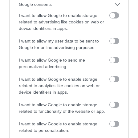
után megcsináljuk, a többi hidat már előre
Google consents
szétszedjük, mert öreg, korhadt fából vannak és újat
I want to allow Google to enable storage
csinálunk. Az utat eltévesztjük, egy ideig a patak
related to advertising like cookies on web or
medrében megyünk, majd a sziklákon olyan helyen,
device identifiers in apps.
ahol a madár sem jár, végül is meg muszáj állani,
mindent megpróbáltunk - nem mehetünk tovább.
I want to allow my user data to be sent to
Google for online advertising purposes.
16. Bent vagyunk az egérfogóban, nincs kijárat a
szakadékból, csak egy út van, vissza a völgybe -
I want to allow Google to send me
onnan Kraljevóba és onnan az országúton a Brigád
personalized advertising.
után. Nincs más hátra, visszafordulunk a völgybe.
I want to allow Google to enable storage
Közbe a
„Wigge"
lefordul, pár sebesülés, míg 40 m-
related to analytics like cookies on web or
ről felhúzzuk. A város előtti téren
lagerozunk
.
device identifiers in apps.
Rettentően ki vagyunk dögölve.
I want to allow Google to enable storage
17. Sátor alatt alszunk, én a szélén, reggelre egészen
related to functionality of the website or app.
be vagyok temetve hóval, egész éjjel szakadt a hó,
teljesen átázott vagyok, a hideg majd megesz.
I want to allow Google to enable storage
Lucskos - havas - feneketlen rohadt úton folyton az
related to personalization.
Ibar folyó mellett masírozunk a hegyek közé. Mi a