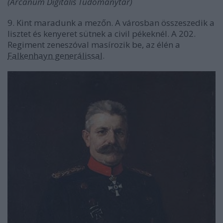
(Arcanum Digitális Tudománytár)
9. Kint maradunk a mezőn. A városban összeszedik a
lisztet és kenyeret sütnek a civil pékeknél. A 202.
Regiment zeneszóval masírozik be, az élén a
Falkenhayn generálissal
.