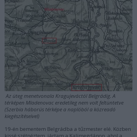
Az üteg menetvonala Kragujeváctól Belgrádig. A
térképen Mladenovac eredetileg nem volt feltüntetve
(Szerbia háborús térképe a naplóból a közreadó
kiegészítéseivel)
19-én bementem Belgrádba a tűzmester elé. Közben
kissé szétnéztem, jártam a
Kalimegdánon
, ahol a