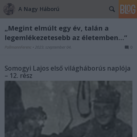
A Nagy Háború
„Megint elmúlt egy év, talán a
legemlékezetesebb az életemben…”
PollmannFerenc
•
2023. szeptember 04.
0
Somogyi Lajos első világháborús naplója
– 12. rész