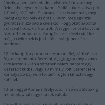
éhezik, a németek mindent elvittek, bár van még
üzlet, ahol egyet mást kapni. 9 kiló kukoricaliszt pld.
2 Dinár, 10 Dinár - 5 korona. Üzlet is van már, még
pedig egy borbély és órás. Elvenni meg egy szál
gyufát sem szabad a civilektől. Foglyokat naponta
százával hoznak a frontról.- A reggeli és esti kávét én
főzöm 14 embernek. Pompás, erős kávét csinálok,
még a civileknek is jut belőle, már jönnek érte
rendesen.
12-én kapjuk a parancsot: Abmars Belgrádba! - ott
fogunk mindent kifaszolni. A
Leitungot
még aznap
este leszedjük, én a sötétben belezuhantam egy
kiszáradt kútba, vagy 10 m mély volt. Szerencsére
komolyabb baj nem történt, rögtön kihúztak egy
kötéllel.
13-án reggel Abmars Kraljevótól, első nap
Slepákig
mentünk, ahol nagy harcok voltak.
15-én Kragujevácba mentünk, ahol sok mindent