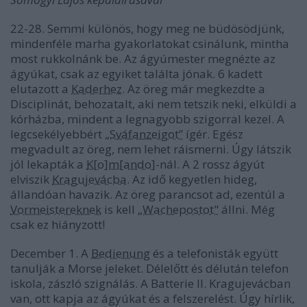
22-28. Semmi különös, hogy meg ne büdösödjünk,
mindenféle marha gyakorlatokat csinálunk, mintha
most rukkolnánk be. Az ágyúmester megnézte az
ágyúkat, csak az egyiket találta jónak. 6 kadett
elutazott a
Kaderhez
. Az öreg már megkezdte a
Disciplinát, behozatalt, aki nem tetszik neki, elküldi a
kórházba, mindent a legnagyobb szigorral kezel. A
legcsekélyebbért
„Sváfanzeigot”
ígér. Egész
megvadult az öreg, nem lehet ráismerni. Úgy látszik
jól lekapták a
K[o]m[ando]
-nál. A 2 rossz ágyút
elviszik
Kragujevácba
. Az idő kegyetlen hideg,
állandóan havazik. Az öreg parancsot ad, ezentúl a
Vormeistereknek
is kell
„Wachepostot"
állni. Még
csak ez hiányzott!
December 1. A
Bedienung
és a telefonisták együtt
tanulják a Morse jeleket. Délelőtt és délután telefon
iskola, zászló szignálás. A Batterie II. Kragujevácban
van, ott kapja az ágyúkat és a felszerelést. Úgy hírlik,