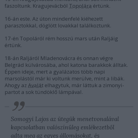
faszoltunk. Kragujevácból
Topolára
értünk.
16-án este. Az úton mindenfelé kiéhezett
parasztokkal, döglött lovakkal találkoztunk.
17-én Topoláról rém hosszú mars után Raljáig
értünk.
18-án Raljáról Mladenovácra és onnan végre
Belgrád külvárosába, ahol katona barakkok álltak.
Éppen ideje, mert a gyalázatos több napi
marsolástól már ki voltunk merülve, mint a libák.
Ahogy az
Avalát
elhagytuk, már láttuk a zimonyi-
partot a sok tündöklő lámpával.
Somogyi Lajos az ütegük menetvonalával
kapcsolatban valószínűleg emlékezetből
adta meg az egyes állomásokat, és