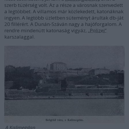
szerb tüzérség volt. Az a része a városnak szenvedett
a legtöbbet. A villamos már közlekedett, katonáknak
ingyen. A legtöbb üzletben süteményt árultak db-ját
20 fillérért. A Dunán-Száván nagy a hajóforgalom. A
rendre mindenütt katonaság vigyáz,
„Polizei”
karszalaggal.
A Kalimegdan