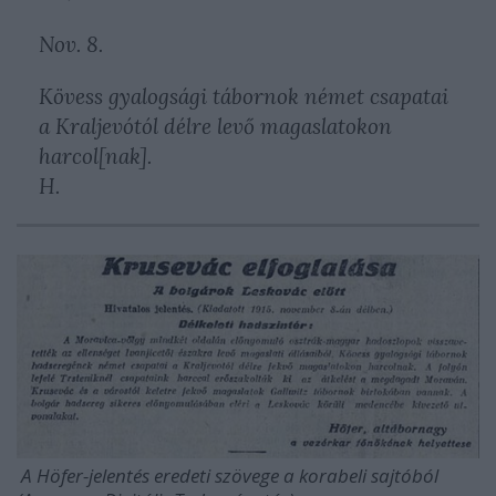
Nov. 8.
Kövess gyalogsági tábornok német csapatai
a Kraljevótól délre levő magaslatokon
harcol[nak].
H.
A Höfer-jelentés eredeti szövege a korabeli sajtóból