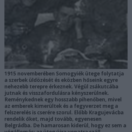
1915 novemberében Somogyiék ütege folytatja
a szerbek üldözését és eközben hőseink egyre
nehezebb terepre érkeznek. Végül zsákutcába
jutnak és visszafordulásra kényszerülnek.
Reménykednek egy hosszabb pihenőben, mivel
az emberek kimerültek és a fegyverzet meg a
felszerelés is cserére szorul. Előbb Kragujevácba
rendelik őket, majd tovább, egyenesen
Belgrádba. De hamarosan kiderül, hogy ez sem a
végállomás: az üteg újra vonatra száll