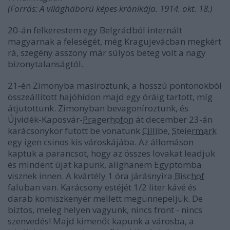
(Forrás: A világháború képes krónikája. 1914. okt. 18.)
20-án felkerestem egy Belgrádból internált
magyarnak a feleségét, még Kragujevácban megkért
rá, szegény asszony már súlyos beteg volt a nagy
bizonytalanságtól.
21-én Zimonyba masíroztunk, a hosszú pontonokból
összeállított hajóhídon majd egy óráig tartott, míg
átjutottunk. Zimonyban bevagoníroztunk, és
Újvidék-Kaposvár-
Pragerhofon
át december 23-án
karácsonykor futott be vonatunk
Cillibe
,
Steiermark
egy igen csinos kis városkájába. Az állomáson
kaptuk a parancsot, hogy az összes lovakat leadjuk
és mindent újat kapunk, alighanem Egyptomba
visznek innen. A kvártély 1 óra járásnyira
Bischof
faluban van. Karácsony estéjét 1/2 liter kávé és
darab komiszkenyér mellett megünnepeljük. De
biztos, meleg helyen vagyunk, nincs front - nincs
szenvedés! Majd kimenőt kapunk a városba, a