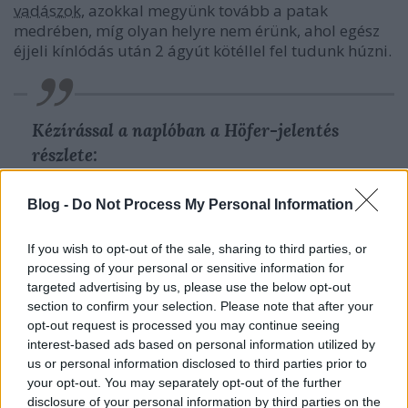
vadászok
, azokkal megyünk tovább a patak
medrében, míg olyan helyre nem érünk, ahol egész
éjjeli kínlódás után 2 ágyút kötéllel fel tudunk húzni.
Kézírással a naplóban a Höfer-jelentés
részlete:
Nov. 13.
Blog -
Do Not Process My Personal Information
A német csoport leküzdve mindazokat a
If you wish to opt-out of the sale, sharing to third parties, or
nehézségeket, a melyek a magas
processing of your personal or sensitive information for
hegyvidéktől, hóeséstől és hidegtől
targeted advertising by us, please use the below opt-out
section to confirm your selection. Please note that after your
támadtak, az Ibar és a Morava völgy között
opt-out request is processed you may continue seeing
levő szakaszon rohammal foglaltak el fontos
interest-based ads based on personal information utilized by
magaslati helyeket.
us or personal information disclosed to third parties prior to
your opt-out. You may separately opt-out of the further
Höfer
disclosure of your personal information by third parties on the