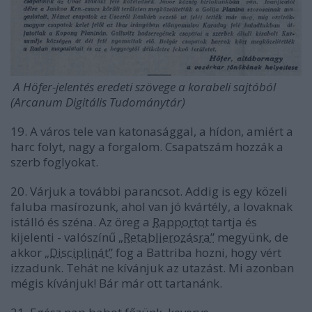
A Höfer-jelentés eredeti szövege a korabeli sajtóból
(Arcanum Digitális Tudománytár)
19. A város tele van katonasággal, a hídon, amiért a
harc folyt, nagy a forgalom. Csapatszám hozzák a
szerb foglyokat.
20. Várjuk a további parancsot. Addig is egy közeli
faluba masírozunk, ahol van jó kvártély, a lovaknak
istálló és széna. Az öreg a
Rapportot
tartja és
kijelenti - valószínű
„Retablierozásra”
megyünk, de
akkor
„Disciplinát”
fog a Battriba hozni, hogy vért
izzadunk. Tehát ne kívánjuk az utazást. Mi azonban
mégis kívánjuk! Bár már ott tartanánk.