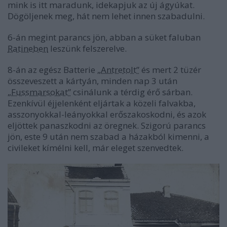
mink is itt maradunk, idekapjuk az új ágyúkat.
Dögöljenek meg, hát nem lehet innen szabadulni.
6-án megint parancs jön, abban a süket faluban
Ratineben
leszünk felszerelve.
8-án az egész Batterie
„Antretolt”
és mert 2 tüzér
összeveszett a kártyán, minden nap 3 után
„Fussmarsokat”
csinálunk a térdig érő sárban.
Ezenkívül éjjelenként eljártak a közeli falvakba,
asszonyokkal-leányokkal erőszakoskodni, és azok
eljöttek panaszkodni az öregnek. Szigorú parancs
jön, este 9 után nem szabad a házakból kimenni, a
civileket kímélni kell, már eleget szenvedtek.