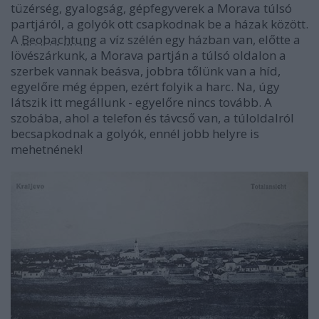
tüzérség, gyalogság, gépfegyverek a Morava túlsó
partjáról, a golyók ott csapkodnak be a házak között.
A
Beobachtung
a víz szélén egy házban van, előtte a
lövészárkunk, a Morava partján a túlsó oldalon a
szerbek vannak beásva, jobbra tőlünk van a híd,
egyelőre még éppen, ezért folyik a harc. Na, úgy
látszik itt megállunk - egyelőre nincs tovább. A
szobába, ahol a telefon és távcső van, a túloldalról
becsapkodnak a golyók, ennél jobb helyre is
mehetnének!