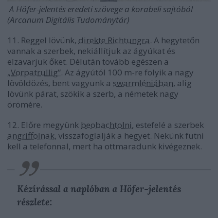
A Höfer-jelentés eredeti szövege a korabeli sajtóból
(Arcanum Digitális Tudománytár)
11. Reggel lövünk,
direkte Richtungra
. A hegytetőn
vannak a szerbek, nekiállítjuk az ágyúkat és
elzavarjuk őket. Délután tovább egészen a
„Vorpatrullig”
. Az ágyútól 100 m-re folyik a nagy
lövöldözés, bent vagyunk a
swarmléniában
, alig
lövünk párat, szökik a szerb, a németek nagy
örömére.
12. Előre megyünk
beobachtolni
, estefelé a szerbek
angriffolnak
, visszafoglalják a hegyet. Nekünk futni
kell a telefonnal, mert ha ottmaradunk kivégeznek.
Kézírással a naplóban a Höfer-jelentés
részlete: