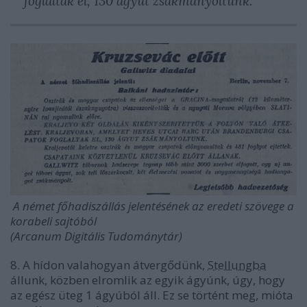
foglaltak el, 130 ágyút zsákmányoltunk.
A német főhadiszállás jelentésének az eredeti szövege a
korabeli sajtóból
(Arcanum Digitális Tudománytár)
8. A hídon valahogyan átvergődünk,
Stellungba
állunk, közben elromlik az egyik ágyúnk, úgy, hogy
az egész üteg 1 ágyúból áll. Ez se történt meg, mióta