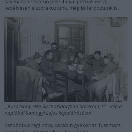
kávéházban csomó pesti fiúval jöttünk össze,
kedélyesen elszórakoztunk, még biliárdoztunk is.
„Karácsony este Bischofsdorfban Steiermark” – kép a
naplóból Somogyi Lajos képaláírásával
Kezdődik a régi nóta, karabin gyakorlat, fussmars,
tisztogatás, ágyúgyakorlat, szolgálat.