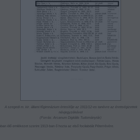
A szegedi m. kir. állami főgimnázium értesítője az 1911/12-es tanévre az érettségizettek
névjegyzékével
(Forrás: Arcanum Digitális Tudománytár)
uban élő emlékezet szerint 1913-ban ő hozta az első focilabdát Péterrévére.