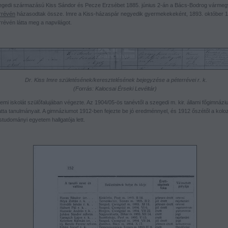
egedi származású Kiss Sándor és Pecze Erzsébet 1885. június 2-án a Bács-Bodrog vármeg
rrévén
házasodtak össze. Imre a Kiss-házaspár negyedik gyermekekeként, 1893. október 
révén látta meg a napvilágot.
Dr. Kiss Imre születésének/keresztelésének bejegyzése a péterrévei r. k.
(Forrás: Kalocsai Érseki Levéltár)
emi iskolát szülőfalujában végezte. Az 1904/05-ös tanévtől a szegedi m. kir. állami főgimnáz
atta tanulmányait. A gimnáziumot 1912-ben fejezte be jó eredménnyel, és 1912 őszétől a kolo
tudományi egyetem hallgatója lett.