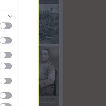
át,
kkor
ették
aggyá
ímű