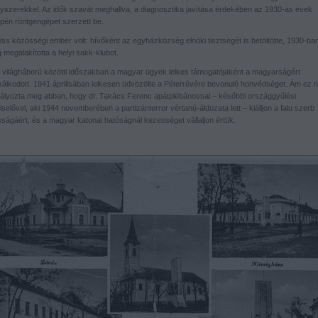
yszerekkel. Az idők szavát meghallva, a diagnosztika javítása érdekében az 1930-as évek
pén röntgengépet szerzett be.
iss közösségi ember volt: hívőként az egyházközség elnöki tisztségét is betöltötte, 1930-ba
 megalakította a helyi sakk-klubot.
t világháború közötti időszakban a magyar ügyek lelkes támogatójaként a magyarságért
álkodott. 1941 áprilisában lelkesen üdvözölte a Péterrévére bevonuló honvédséget. Ám ez 
ályozta meg abban, hogy dr. Takács Ferenc apátplébánossal – későbbi országgyűlési
selővel, aki 1944 novemberében a partizánterror vértanú-áldozata lett – kiálljon a falu szerb
sságáért, és a magyar katonai hatóságnál kezességet vállaljon értük.