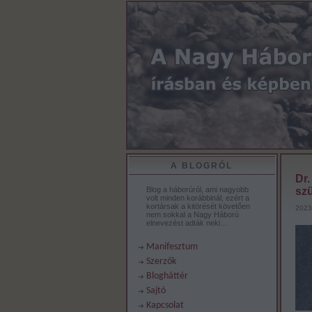
A BLOGRÓL
Dr.
Blog a háborúról, ami nagyobb
szü
volt minden korábbinál, ezért a
kortársak a kitörését követően
2023
nem sokkal a Nagy Háború
elnevezést adták neki…
Manifesztum
Szerzők
Blogháttér
Sajtó
Kapcsolat