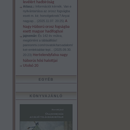
levélért hadbíróság
Atlasz.:
Információt kérnék. Van e
nyilvántartása az orosz fogságba
esett m. kir. honvégeknek? Anyai
A
nagyap...
(
2025.11.07. 20:25
)
Nagy Háború orosz fogságba
esett magyar hadifoglyai
jajnemár:
És 142 év múlva,
megtörtént a táblaállítás!
pannonrtv.com/rovatok/tarsadalom/
ket-emlektablat-lepl...
(
2025.09.30.
Hertelendyfalva nagy
20:23
)
háborús hősi halottjai
Utolsó 20
EGYÉB
KÖNYVAJÁNLÓ