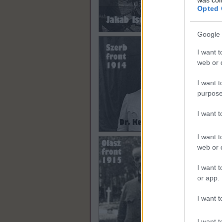
nyuga
Opted 
hogy 
ellen
jött 
Google 
Hősie
osztá
I want t
elő 
web or d
neve
I want t
purpose
I want 
I want t
web or d
I want t
or app.
I want t
I want t
(F