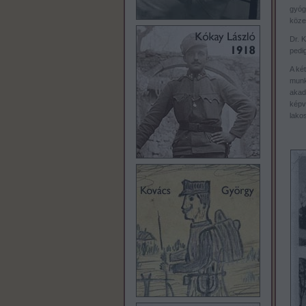
gyóg
köze
Dr. K
pedig
A ké
munk
akad
képvi
lako