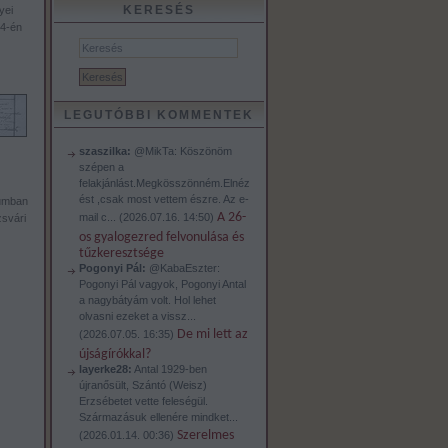
KERESÉS
yei
14-én
LEGUTÓBBI KOMMENTEK
szaszilka:
@MikTa: Köszönöm
szépen a
felakjánlást.Megkösszönném.Elnéz
ést ,csak most vettem észre. Az e-
iumban
A 26-
mail c...
(
2026.07.16. 14:50
)
zsvári
os gyalogezred felvonulása és
tűzkeresztsége
Pogonyi Pál:
@KabaEszter:
Pogonyi Pál vagyok, Pogonyi Antal
a nagybátyám volt. Hol lehet
olvasni ezeket a vissz...
De mi lett az
(
2026.07.05. 16:35
)
újságírókkal?
layerke28:
Antal 1929-ben
újranősült, Szántó (Weisz)
Erzsébetet vette feleségül.
Származásuk ellenére mindket...
Szerelmes
(
2026.01.14. 00:36
)