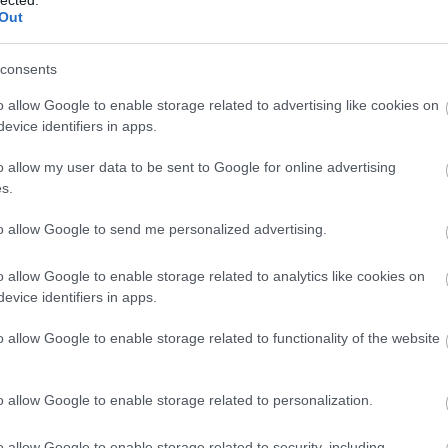
tra 1915. okt. 2-i tűzrajtaütés és rákövetkező ütközet során különösen azzal tüntette ki mag
Out
önként jelentkezett arra, hogy a rajvonalig előremegy, ott a sebesülteket a legpusztítóbb
séges tüzérségi és gyalogsági tűzben ellátta, és csak este, mikor már minden el volt látva, a
vissza az előretolt segélyhelyig.”
consents
s tettével Kiss Imre a 2. osztályú Ezüst Vitézségi Érmet érdemelte ki, noha felettese az 1.
lyúra terjesztette fel. Némi elégtételt jelenthetett számára, hogy pont 1915. október 2-án lépt
o allow Google to enable storage related to advertising like cookies on
tartalékos egészségügyi zászlóssá. 1917. január 1-jei ranggal tartalékos egészségügyi hadn
evice identifiers in apps.
zték ki.
o allow my user data to be sent to Google for online advertising
s.
to allow Google to send me personalized advertising.
o allow Google to enable storage related to analytics like cookies on
evice identifiers in apps.
o allow Google to enable storage related to functionality of the website
o allow Google to enable storage related to personalization.
Dr. Kiss Imre (1893–1965) 1917-ben készült portréja
o allow Google to enable storage related to security, including
orrás: De Sgardelli Caesar (szerk.): A Délvidék hadtörténete 1914–1918. Budapest, 1941. c