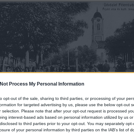
Not Process My Personal Information
to opt-out of the sale, sharing to third parties, or processing of your per
formation for targeted advertising by us, please use the below opt-out s
Péterréve (Bács-Bodrog vm.) a XX.század elején, korabeli képeslapon
r selection. Please note that after your opt-out request is processed y
(Forrás: Vajdasági Magyar Digitális Adattár)
eing interest-based ads based on personal information utilized by us or
gy Háború kirobbanása azonban félbeszakította a fiatal medikus tanulmányait: 1914. augusz
disclosed to third parties prior to your opt-out. You may separately opt-
evonult a m. kir. szegedi 5. honvéd gyalogezredhez.
losure of your personal information by third parties on the IAB’s list of