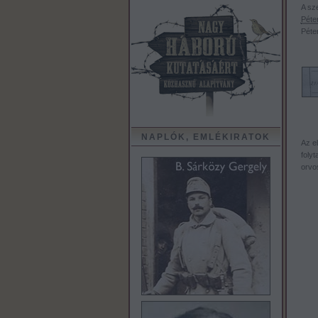
A sz
Péte
Péter
NAPLÓK, EMLÉKIRATOK
Az el
folyt
orvos