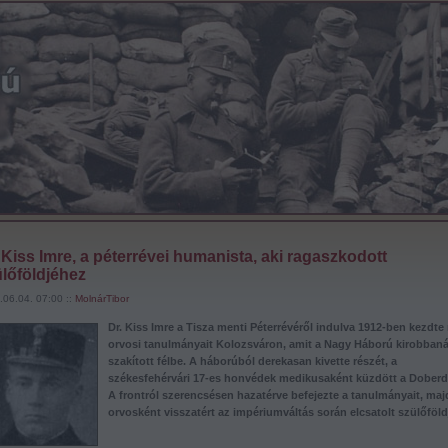
 Kiss Imre, a péterrévei humanista, aki ragaszkodott
lőföldjéhez
.06.04. 07:00 ::
MolnárTibor
Dr. Kiss Imre a Tisza menti Péterrévéről indulva 1912-ben kezdt
orvosi tanulmányait Kolozsváron, amit a Nagy Háború kirobban
szakított félbe. A háborúból derekasan kivette részét, a
székesfehérvári 17-es honvédek medikusaként küzdött a Doberd
A frontról szerencsésen hazatérve befejezte a tanulmányait, maj
orvosként visszatért az impériumváltás során elcsatolt szülőföld