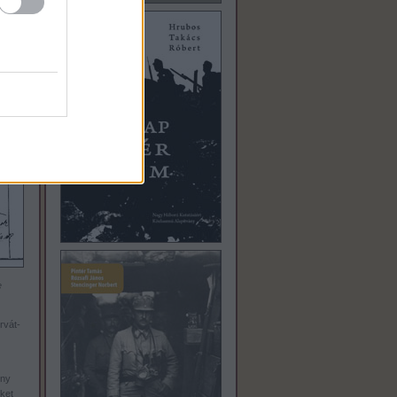
2-én
e
rvát-
ény
őket