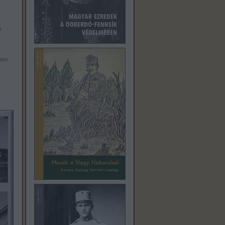
n
nem