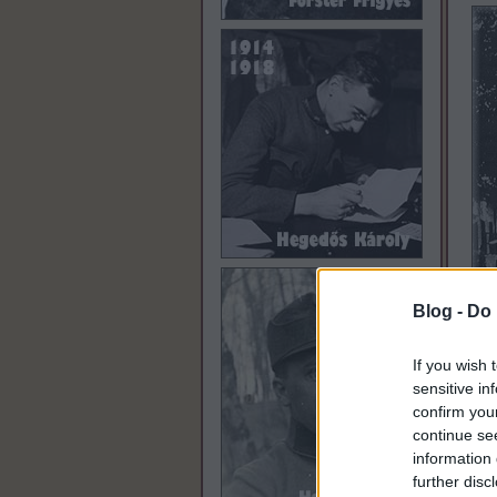
Blog -
Do 
If you wish 
sensitive in
confirm you
continue se
A Na
information 
én b
further disc