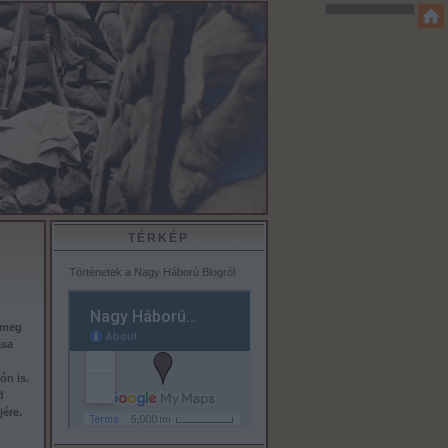
TÉRKÉP
Történetek a Nagy Háború Blogról
e meg
ása
ón is.
d
jére.