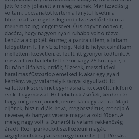
jött föl; oly jól esett a meleg testnek. Már izzadásig
voltam; bocsánatot kértem a lánytól levetni a
blúzomat; az inget is kigombolva szellőztettem a
mellem az ing lengetésével. Ő is nagyon odavolt,
dacára, hogy nagyon nyári ruhába volt öltözve.
Lehúzta a cipőjét, én meg a partra ültem, a lábam
lelógattam [...] a víz színéig. Neki is helyet csináltam
mellettem közvetlen, és leült; itt gyönyörködtünk. A
messzi távolba lehetett nézni, vagy 25 km-nyire; a
Dunán túl falvak, erdők, füzesek, messzi távol
hatalmas füstoszlop emelkedik, akár egy gyári
kémény, vagy valamelyik tanya kigyulladt. Itt
vallottunk szerelmet egymásnak, itt cseréltünk forró
csókot egymással. Hol lehetnek Zsófiék, kérdem én,
hogy még nem jönnek, nemsoká négy az óra. Majd
eljőnek, hisz tudják, hová, megbeszéltük, mondja ő
nevetve, és hanyatt vetette magát a zöld fűben. A
meleg nagy volt, a Dunáról is valami rekkenőség
áradt. Rozi iparkodott szellőztetni magát;
végigtekintek rajta, szép egy teremtés [...]. Rózsás-