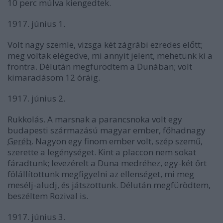
10 perc múlva kiengedtek.
1917. június 1.
Volt nagy szemle, vizsga két zágrábi ezredes előtt;
meg voltak elégedve, mi annyit jelent, mehetünk ki a
frontra. Délután megfürödtem a Dunában; volt
kimaradásom 12 óráig.
1917. június 2.
Rukkolás. A marsnak a parancsnoka volt egy
budapesti származású magyar ember, főhadnagy
Geréb
. Nagyon egy finom ember volt, szép szemű,
szerette a legénységet. Kint a placcon nem sokat
fáradtunk; levezérelt a Duna medréhez, egy-két őrt
fölállítottunk megfigyelni az ellenséget, mi meg
mesélj-aludj, és játszottunk. Délután megfürödtem,
beszéltem Rozival is.
1917. június 3.