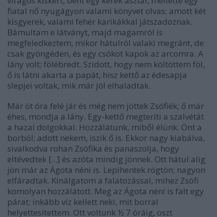
virágos kiskert, bent egy kerek asztal, mellette egy
fiatal nő nyugágyon valami könyvet olvas; amott két
kisgyerek, valami fehér karikákkal játszadoznak.
Bámultam e látványt, majd magamról is
megfeledkeztem, mikor hátulról valaki megránt, de
csak gyöngéden, és egy csókot kapok az arcomra. A
lány volt; fölébredt. Szidott, hogy nem költöttem föl,
ő is látni akarta a papát, hisz kettő az édesapja
slepjei voltak, mik már jól elhaladtak.
Már öt óra felé jár és még nem jöttek Zsófiék; ő már
éhes, mondja a lány. Egy-kettő megteríti a szalvétát
a hazai dolgokkal. Hozzálátunk, miből élünk. Önt a
borból; adott nekem, iszik ő is. Ekkor nagy kiabálva,
sivalkodva rohan Zsófika és panaszolja, hogy
eltévedtek [...] és azóta mindig jönnek. Ott hátul alig
jön már az Ágota néni is. Lepihentek rögtön; nagyon
elfáradtak. Kínálgatom a falatozással, mihez Zsófi
komolyan hozzálátott. Meg az Ágota néni is falt egy
párat; inkább víz kellett neki, mit borral
helyettesítettem. Ott voltunk ½ 7 óráig, oszt