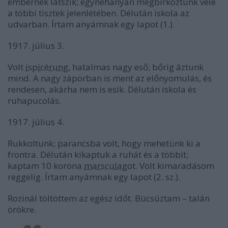
embernek látszik; egynehányan megbirkóztunk vele
a többi tisztek jelenlétében. Délután iskola az
udvarban. Írtam anyámnak egy lapot (1.).
1917. július 3.
Volt
ispicérung
, hatalmas nagy eső; bőrig áztunk
mind. A nagy záporban is ment az előnyomulás, és
rendesen, akárha nem is esik. Délután iskola és
ruhapucolás.
1917. július 4.
Rukkoltunk; parancsba volt, hogy mehetünk ki a
frontra. Délután kikaptuk a ruhát és a többit;
kaptam 10 korona
marsculag
ot. Volt kimaradásom
reggelig. Írtam anyámnak egy lapot (2. sz.).
Rozinál töltöttem az egész időt. Búcsúztam – talán
örökre.