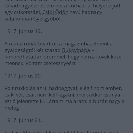
főhadnagy Geréb elment a kórházba, helyébe jött
egy csíkországi,
Csibi Ödön
nevű hadnagy,
valahonnan Gyergyóból.
1917. június 19.
A marsi ruhát beadtuk a magazinba; elment a
gyalogságtól két század
Bukovinába
–
kimondhatatlan örömmel, hogy nem a kövek közé
mennek. Voltam cseresznyéért.
1917. június 20.
Volt rukkolás az új hadnaggyal; elég finom ember,
csíki vér, csak nem kell izgatni, mert akkor csúnya –
ezt ő jelentette ki. Láttam ma aratni a búzát; nagy a
meleg.
1917. június 21.
Volt zsoldfizetés, 2 korona 37 fillér. Roppant nagy