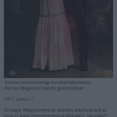
Katona szerelmével egy korabeli képeslapon
(Forrás: Magyarosi Sándor gyűjteménye)
1917. június 7.
Úrnapja. Megjelentem az ebéden, odahaza volt az
apja is; kissé megrettentem a látásakor. De miért?