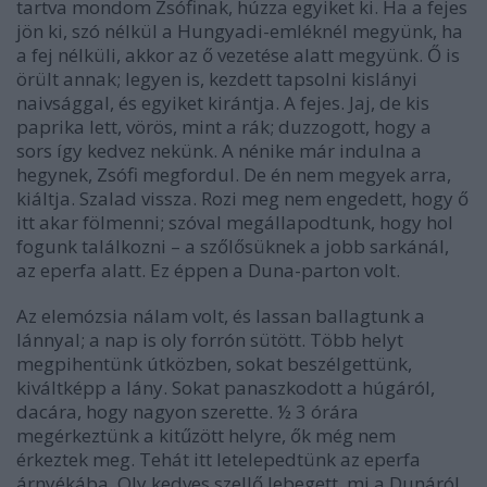
tartva mondom Zsófinak, húzza egyiket ki. Ha a fejes
jön ki, szó nélkül a Hungyadi-emléknél megyünk, ha
a fej nélküli, akkor az ő vezetése alatt megyünk. Ő is
örült annak; legyen is, kezdett tapsolni kislányi
naivsággal, és egyiket kirántja. A fejes. Jaj, de kis
paprika lett, vörös, mint a rák; duzzogott, hogy a
sors így kedvez nekünk. A nénike már indulna a
hegynek, Zsófi megfordul. De én nem megyek arra,
kiáltja. Szalad vissza. Rozi meg nem engedett, hogy ő
itt akar fölmenni; szóval megállapodtunk, hogy hol
fogunk találkozni – a szőlősüknek a jobb sarkánál,
az eperfa alatt. Ez éppen a Duna-parton volt.
Az elemózsia nálam volt, és lassan ballagtunk a
lánnyal; a nap is oly forrón sütött. Több helyt
megpihentünk útközben, sokat beszélgettünk,
kiváltképp a lány. Sokat panaszkodott a húgáról,
dacára, hogy nagyon szerette. ½ 3 órára
megérkeztünk a kitűzött helyre, ők még nem
érkeztek meg. Tehát itt letelepedtünk az eperfa
árnyékába. Oly kedves szellő lebegett, mi a Dunáról