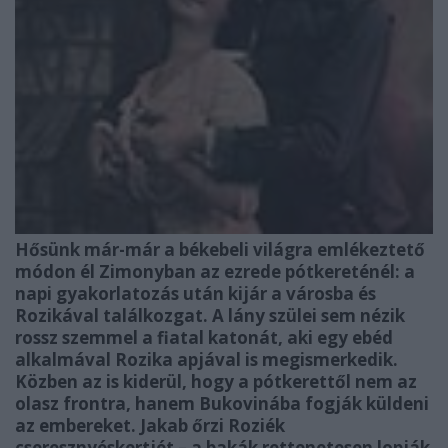
Hősünk már-már a békebeli világra emlékeztető
módon él Zimonyban az ezrede pótkereténél: a
napi gyakorlatozás után kijár a városba és
Rozikával találkozgat. A lány szülei sem nézik
rossz szemmel a fiatal katonát, aki egy ebéd
alkalmával Rozika apjával is megismerkedik.
Közben az is kiderül, hogy a pótkerettől nem az
olasz frontra, hanem Bukovinába fogják küldeni
az embereket. Jakab őrzi Roziék
cseresznyéskertjét – a bakák rettenetesen lopják