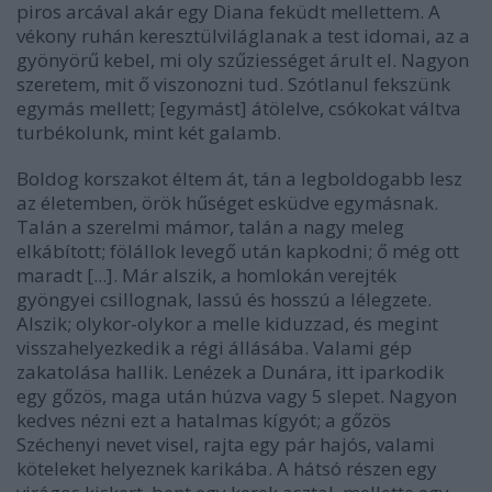
piros arcával akár egy Diana feküdt mellettem. A
vékony ruhán keresztülviláglanak a test idomai, az a
gyönyörű kebel, mi oly szűziességet árult el. Nagyon
szeretem, mit ő viszonozni tud. Szótlanul fekszünk
egymás mellett; [egymást] átölelve, csókokat váltva
turbékolunk, mint két galamb.
Boldog korszakot éltem át, tán a legboldogabb lesz
az életemben, örök hűséget esküdve egymásnak.
Talán a szerelmi mámor, talán a nagy meleg
elkábított; fölállok levegő után kapkodni; ő még ott
maradt [...]. Már alszik, a homlokán verejték
gyöngyei csillognak, lassú és hosszú a lélegzete.
Alszik; olykor-olykor a melle kiduzzad, és megint
visszahelyezkedik a régi állásába. Valami gép
zakatolása hallik. Lenézek a Dunára, itt iparkodik
egy gőzös, maga után húzva vagy 5 slepet. Nagyon
kedves nézni ezt a hatalmas kígyót; a gőzös
Széchenyi nevet visel, rajta egy pár hajós, valami
köteleket helyeznek karikába. A hátsó részen egy