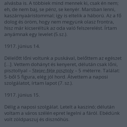
alvásba is. A többiek mind mennek ki, csak én nem;
eh, de nem baj, se pénz, se kenyér. Marsban lenni,
kaszárnyaáristommal; így is eltelik a háború. Az a fő
dolog és öröm, hogy nem megyünk olasz frontra,
hisz már kicseréltük az oda való felszerelést. Írtam
anyámnak egy levelet (5.sz.).
1917. június 14.
Délelőtt lőni voltunk a puskával, belőttem az egészet
[…]. Vettem dohányt és kenyeret, délután csak lőni,
pisztollyal –
Steier-féle pisztoly
– 5 méterre. Találat:
5-ből 5 figura, elég jól hord. Átvettem a naposi
szolgálatot, írtam lapot (7. sz.).
1917. június 15.
Délig a naposi szolgálat. Letelt a kaszinó; délután
voltam a város szélén epret legelni a fáról. Ebédünk
volt zöldpaszuj és disznóhús.