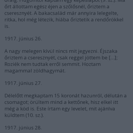
őrt állottam egész éjen a szőlősnél, őriztem a
cseresznyét. A bakacsalád már annyira lelegelte,
ritka, hol még létezik, hiába őriztetik a rendőrökkel
is.
1917. június 26.
A nagy melegen kívül nincs mit jegyezni. Éjszaka
őriztem a cseresznyét, csak reggel jöttem be […];
Roziék nem tudtak erről semmit. Hoztam
magammal zöldhagymát.
1917. június 27.
Délelőtt megkaptam 15 koronát hazunról, délután a
csomagot; örültem mind a kettőnek, hisz elkel itt
még a köd is. Este írtam egy levelet, mit ajánlva
küldtem (10. sz.).
1917. június 28.