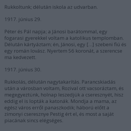
Rukkoltunk; délután iskola az udvarban.
1917. június 29.
Péter és Pál napja; a Jánosi barátommal, egy
fogarasi gyerekkel voltam a katolikus templomban.
Délután kártyáztam; én, Jánosi, egy […] szebeni fiú és
egy román lovász. Nyertem 56 koronát, a szerencse
ma kedvezett.
1917. június 30.
Rukkolás, délután nagytakarítás. Parancskiadás
után a városban voltam, Rozival ott vacsoráztam, és
megegyeztünk, holnap leszedjük a cseresznyét, hisz
eddig el is lopták a katonák. Mondja a mama, az
egész város erről panaszkodik; háború előtt a
zimonyi cseresznye Pestig ért el, és most a saját
piacának sincs elégséges.