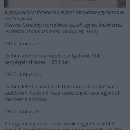
A géppuskával foglalkozó fejezet két oldala egy korabeli
kézikönyvből
(Forrás: Kézikönyv tartalékos tisztek, egyévi önkéntesek
és altiszti iskolák számára. Budapest, 1915)
1917. június 23.
Délben átvettem a naposi szolgálatot. Volt
kenyérpénzfizetés, 1.85 fillér.
1917. június 24.
Délben letelt a szolgálat. Délután voltam Rozival a
szőlősben, hoztunk haza cseresznyét; este egyedül
mentem a moziba.
1917. június 25.
A nagy meleg miatt rukkoltunk reggel 5 órától 9
óráig. Húgomtól kaptam egy képeslapot (9. sz.). Ma