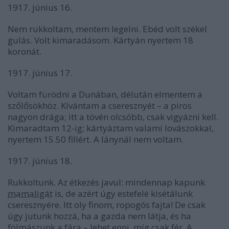
1917. június 16.
Nem rukkoltam, mentem legelni. Ebéd volt székel
gulás. Volt kimaradásom. Kártyán nyertem 18
koronát.
1917. június 17.
Voltam fürödni a Dunában, délután elmentem a
szőlősökhöz. Kívántam a cseresznyét – a piros
nagyon drága; itt a tövén olcsóbb, csak vigyázni kell.
Kimaradtam 12-ig; kártyáztam valami lovászokkal,
nyertem 15.50 fillért. A lánynál nem voltam.
1917. június 18.
Rukkoltunk. Az étkezés javul: mindennap kapunk
mamaligát
is, de azért úgy estefelé kisétálunk
cseresznyére. Itt oly finom, ropogós fajta! De csak
úgy jutunk hozzá, ha a gazda nem látja, és ha
fölmászunk a fára – lehet enni, míg csak fér. A