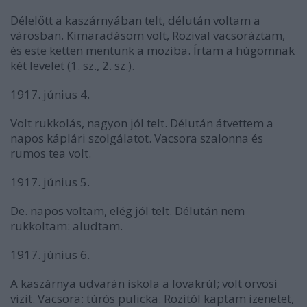
Délelőtt a kaszárnyában telt, délután voltam a
városban. Kimaradásom volt, Rozival vacsoráztam,
és este ketten mentünk a moziba. Írtam a húgomnak
két levelet (1. sz., 2. sz.).
1917. június 4.
Volt rukkolás, nagyon jól telt. Délután átvettem a
napos káplári szolgálatot. Vacsora szalonna és
rumos tea volt.
1917. június 5.
De. napos voltam, elég jól telt. Délután nem
rukkoltam: aludtam.
1917. június 6.
A kaszárnya udvarán iskola a lovakrúl; volt orvosi
vizit. Vacsora: túrós pulicka. Rozitól kaptam izenetet,