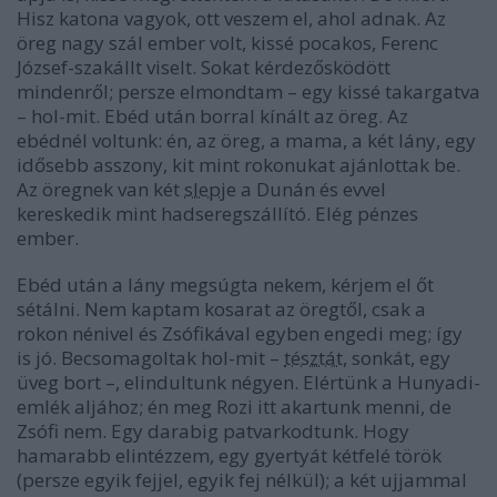
Hisz katona vagyok, ott veszem el, ahol adnak. Az
öreg nagy szál ember volt, kissé pocakos, Ferenc
József-szakállt viselt. Sokat kérdezősködött
mindenről; persze elmondtam – egy kissé takargatva
– hol-mit. Ebéd után borral kínált az öreg. Az
ebédnél voltunk: én, az öreg, a mama, a két lány, egy
idősebb asszony, kit mint rokonukat ajánlottak be.
Az öregnek van két
slep
je a Dunán és evvel
kereskedik mint hadseregszállító. Elég pénzes
ember.
Ebéd után a lány megsúgta nekem, kérjem el őt
sétálni. Nem kaptam kosarat az öregtől, csak a
rokon nénivel és Zsófikával egyben engedi meg; így
is jó. Becsomagoltak hol-mit –
tésztát
, sonkát, egy
üveg bort –, elindultunk négyen. Elértünk a Hunyadi-
emlék aljához; én meg Rozi itt akartunk menni, de
Zsófi nem. Egy darabig patvarkodtunk. Hogy
hamarabb elintézzem, egy gyertyát kétfelé török
(persze egyik fejjel, egyik fej nélkül); a két ujjammal