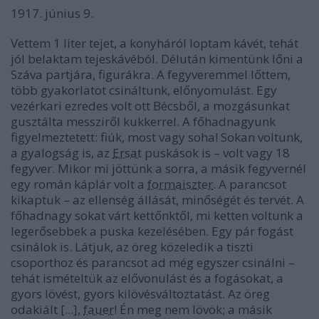
1917. június 9.
Vettem 1 liter tejet, a konyháról loptam kávét, tehát
jól belaktam tejeskávéból. Délután kimentünk lőni a
Száva partjára, figurákra. A fegyveremmel lőttem,
több gyakorlatot csináltunk, előnyomulást. Egy
vezérkari ezredes volt ott Bécsből, a mozgásunkat
gusztálta messziről kukkerrel. A főhadnagyunk
figyelmeztetett: fiúk, most vagy soha! Sokan voltunk,
a gyalogság is, az
Ersat
puskások is – volt vagy 18
fegyver. Mikor mi jöttünk a sorra, a másik fegyvernél
egy román káplár volt a
formaiszter
. A parancsot
kikaptuk – az ellenség állását, minőségét és tervét. A
főhadnagy sokat várt kettőnktől, mi ketten voltunk a
legerősebbek a puska kezelésében. Egy pár fogást
csinálok is. Látjuk, az öreg közeledik a tiszti
csoporthoz és parancsot ad még egyszer csinálni –
tehát ismételtük az elővonulást és a fogásokat, a
gyors lövést, gyors kilövésváltoztatást. Az öreg
odakiált [...],
fauer
! Én meg nem lövök; a másik