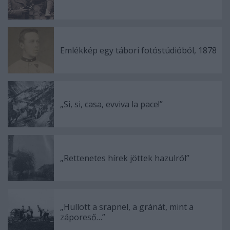
Emlékkép egy tábori fotóstúdióból, 1878
„Si, si, casa, evviva la pace!”
„Rettenetes hírek jöttek hazulról”
„Hullott a srapnel, a gránát, mint a
záporeső…”