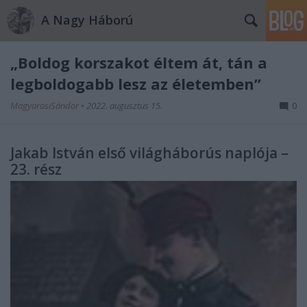
A Nagy Háború
„Boldog korszakot éltem át, tán a
legboldogabb lesz az életemben”
MagyarosiSándor
•
2022. augusztus 15.
0
Jakab István első világháborús naplója –
23. rész