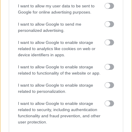
I want to allow my user data to be sent to
Különféle céltáblák ábrázolása
Google for online advertising purposes.
(Forrás: Kézikönyv tartalékos tisztek, egyévi önkéntesek
I want to allow Google to send me
és altiszti iskolák számára. Budapest, 1915)
personalized advertising.
1917. június 10., vasárnap
I want to allow Google to enable storage
related to analytics like cookies on web or
A ruhám a mosónétól elhoztam. Délután ért egy
device identifiers in apps.
nagy öröm: parancsba jött, a
Bernstein-bakancsokat
és a téli új ruhát kicseréljük új nyári ruhával. Az új
I want to allow Google to enable storage
ruhát a szabónál meg is adjusztáltattam. Délután
related to functionality of the website or app.
azzal mentem a városba; csak ha rám nőtt volna az a
ruha – fess gyerek voltam. Estére a lányhoz mentem;
I want to allow Google to enable storage
ő kissé rosszul volt már vagy két napja, de ma
related to personalization.
annyira jobban van, kijöhetett a moziba a Zsófikával.
2 órakor mentem haza.
I want to allow Google to enable storage
related to security, including authentication
1917. június 11.
functionality and fraud prevention, and other
user protection.
Az 1. és 2. puska
diszfrai
; volt ám irigység. Örvendett