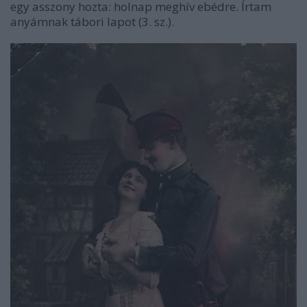
egy asszony hozta: holnap meghív ebédre. Írtam
anyámnak tábori lapot (3. sz.).