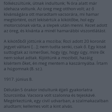
fölkészültünk, útnak indultunk; ¾ óra alatt már
idehaza voltunk. Az öreg meg otthon volt; az ő
kívánságára ott maradtam vacsorára, mi hamar
megtörtént, oszt lekísértük a kikötőbe, hol egy
motorcsónak várta, a slepek után menni. Kezet adott
az öreg, és kívánta a minél hamarábbi viszontlátást.
A kikötőből jöttünk a moziba; Rozi adott 20 koronát
jegyet váltani […]; nem tudta senki, csak ő. Egy kissé
suttogtak az ismerősei, hogy így, hogy úgy, mire ők
nem sokat adtak. Kijöttünk a moziból, hazáig
kísértem őket, én meg mentem a kaszárnyába. Írtam
a húgomnak (8. sz.).
1917. június 8.
Délután 5 órakor indultunk éjjeli gyakorlatra
Szurcsinba. Vacsora volt szalonna és tejeskávé.
Megérkeztünk, egy civil udvarban, a szalmakazalban
aludtam; kellemes volt a kint alvás.