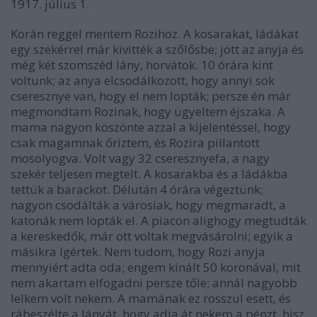
1917. július 1.
Korán reggel mentem Rozihoz. A kosarakat, ládákat
egy szekérrel már kivitték a szőlősbe; jött az anyja és
még két szomszéd lány, horvátok. 10 órára kint
voltunk; az anya elcsodálkozott, hogy annyi sok
cseresznye van, hogy el nem lopták; persze én már
megmondtam Rozinak, hogy ügyeltem éjszaka. A
mama nagyon köszönte azzal a kijelentéssel, hogy
csak magamnak őriztem, és Rozira pillantott
mosolyogva. Volt vagy 32 cseresznyefa, a nagy
szekér teljesen megtelt. A kosarakba és a ládákba
tettük a barackot. Délután 4 órára végeztünk;
nagyon csodálták a városiak, hogy megmaradt, a
katonák nem lopták el. A piacon alighogy megtudták
a kereskedők, már ott voltak megvásárolni; egyik a
másikra ígértek. Nem tudom, hogy Rozi anyja
mennyiért adta oda; engem kínált 50 koronával, mit
nem akartam elfogadni persze tőle; annál nagyobb
lelkem volt nekem. A mamának ez rosszul esett, és
rábeszélte a lányát, hogy adja át nekem a pénzt, hisz