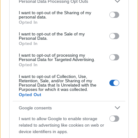
a törvény megengedi. Elvettem, megköszöntem. Ő
Personal Data Processing Opt Outs
kívánta, rá is gyújtottam. Volt egy félóra […], oszt
services and may gather and store information including but
még csináltunk egy fogást az ő vezénylete alatt. Én
not limited to your visit or usage behaviour. You may click to
I want to opt-out of the Sharing of my
personal data.
grant or deny consent to Google and its third-party tags to
lövök egy előreszaladó gruppéra, egyenként tűnnek
Opted In
use your data for below specified purposes in below Google
el. A telefonon jelentik, hogy a figurák leszakadtak a
consent section.
lécekről. Az öreg nagyon örült ennek [...]. Leintett,
I want to opt-out of the Sale of my
Personal Data.
berukkolunk; az 1. és 2. puska holnap is pihen.
Opted In
Lezajlott az egész lövészet; 9 órakor visszaérkeztünk
Zimonyba. Kaptam egy képeslapot a húgomtól (4.
I want to opt-out of processing my
Personal Data for Targeted Advertising.
sz.).
Opted In
I want to opt-out of Collection, Use,
Retention, Sale, and/or Sharing of my
Personal Data that Is Unrelated with the
Purposes for which it was collected.
Opted Out
Google consents
I want to allow Google to enable storage
related to advertising like cookies on web or
device identifiers in apps.