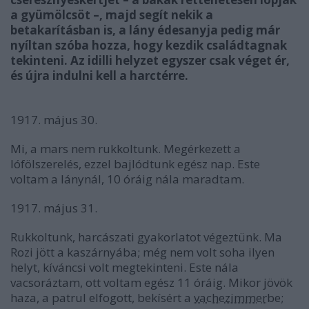
a gyümölcsöt –, majd segít nekik a
betakarításban is, a lány édesanyja pedig már
nyíltan szóba hozza, hogy kezdik családtagnak
tekinteni. Az idilli helyzet egyszer csak véget ér,
és újra indulni kell a harctérre.
1917. május 30.
Mi, a mars nem rukkoltunk. Megérkezett a
lófölszerelés, ezzel bajlódtunk egész nap. Este
voltam a lánynál, 10 óráig nála maradtam.
1917. május 31.
Rukkoltunk, harcászati gyakorlatot végeztünk. Ma
Rozi jött a kaszárnyába; még nem volt soha ilyen
helyt, kíváncsi volt megtekinteni. Este nála
vacsoráztam, ott voltam egész 11 óráig. Mikor jövök
haza, a patrul elfogott, bekísért a
vachezimmer
be;