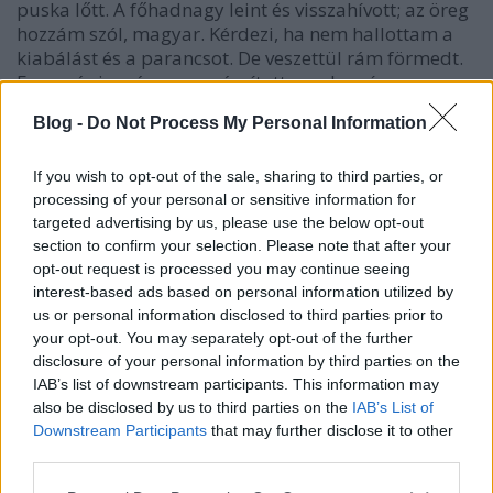
puska lőtt. A főhadnagy leint és visszahívott; az öreg
hozzám szól, magyar. Kérdezi, ha nem hallottam a
kiabálást és a parancsot. De veszettül rám förmedt.
Erre már igazán nem számítottam, de még a
főhadnagy sem. A főhadnagy vágott szemmel, hogy
Blog -
Do Not Process My Personal Information
feleljek meg neki. Én felelek neki: alázattal jelentem,
a vezérezredes úrnak a parancsa abban az esetben
nekem nem volt parancs; én a parancsot csak a régi
If you wish to opt-out of the sale, sharing to third parties, or
parancsnokomtól fogadhatom el mindaddig, míg
processing of your personal or sensitive information for
targeted advertising by us, please use the below opt-out
engem nem
avizolnak
a régi parancsnokom
section to confirm your selection. Please note that after your
felváltásáról. És akkor te miért lőttél, káplár úr,
opt-out request is processed you may continue seeing
kérdezte a román káplártól. Ő feleli, hogy lőtt a
interest-based ads based on personal information utilized by
vezérezredes úr parancsára. Ekkor a tisztekhez
us or personal information disclosed to third parties prior to
fordult: no, urak, melyik puskásnak van igaza? Egy
your opt-out. You may separately opt-out of the further
rövid csend; ekkor a főhadnagy szól, hogy nekem
disclosure of your personal information by third parties on the
van, és nekem adott az egész igazat. Ez a helyes, tiszt
IAB’s list of downstream participants. This information may
urak; no, fiam, itt a kezem, gratulálok. Kivett a
also be disclosed by us to third parties on the
IAB’s List of
zsebéből egy marék cigarettát, a markomba akarja
Downstream Participants
that may further disclose it to other
nyomni, mitől huzalkodtam. Ő megérti; mielőtt én
third parties.
szólnék, ő szól: nesze, fiam, hisz háborúban vagyunk,
Please note that this website/app uses one or more Google