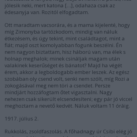
jólesik neki, mert katona […], odahaza csak az
édesanyja van. Rozitól elfogadtam.
Ott maradtam vacsorára, és a mama kijelenté, hogy
míg Zimonyba tartózkodom, mindig van náluk
étkezésem, és úgy tekint, mint családtagot, mint a
fiát; majd oszt komolyabban fogunk beszélni. Én
nem nagyon biztattam, hisz háború van, ma élek s
holnap meghalok; minek csináljak magam után
valakinek keserűséget és bánatot? Majd ha végét
érem, akkor a legboldogabb ember leszek. Az egész
szobában oly csend volt, senki nem szólt, míg Rozi a
zokogásával meg nem töri a csendet. Persze
mindjárt hozzáfogtam őtet vigasztalni. Nagy
nehezen csak sikerült elcsendesíteni; egy pár jó viccel
meghoztam a nevető kedvét. Náluk voltam 11 óráig.
1917. július 2.
Rukkolás, zsoldfaszolás. A főhadnagy úr Csibi elég jó