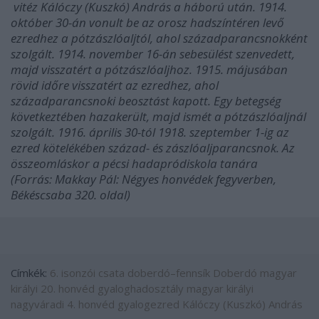
vitéz Kálóczy (Kuszkó) András a háború után. 1914.
október 30-án vonult be az orosz hadszíntéren levő
ezredhez a pótzászlóaljtól, ahol századparancsnokként
szolgált. 1914. november 16-án sebesülést szenvedett,
majd visszatért a pótzászlóaljhoz. 1915. májusában
rövid időre visszatért az ezredhez, ahol
századparancsnoki beosztást kapott. Egy betegség
következtében hazakerült, majd ismét a pótzászlóaljnál
szolgált. 1916. április 30-tól 1918. szeptember 1-ig az
ezred kötelékében század- és zászlóaljparancsnok. Az
összeomláskor a pécsi hadapródiskola tanára
(Forrás: Makkay Pál: Négyes honvédek fegyverben,
Békéscsaba 320. oldal)
Címkék:
6. isonzói csata
doberdó–fennsík
Doberdó
magyar
királyi 20. honvéd gyaloghadosztály
magyar királyi
nagyváradi 4. honvéd gyalogezred
Kálóczy (Kuszkó) András