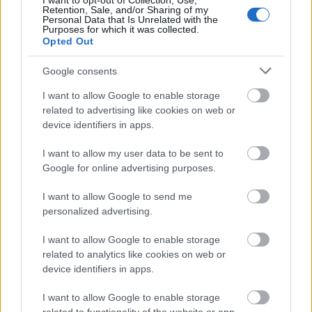
századoknak sikerült mintegy 120 lépésre
I want to opt-out of Collection, Use,
Retention, Sale, and/or Sharing of my
meghátrálásra késztetni az olasz támadókat.
Personal Data that Is Unrelated with the
Purposes for which it was collected.
Opted Out
Délután 6 órakor, alig több mint egy órával a
támadásra felszólító parancs kézhezvétele után
Google consents
Kuszkó százados a következő jelentést küldte a 81.
dandárparancsnokságnak:
„A Crnci és a Biene 11 felé
I want to allow Google to enable storage
haladó kőfal mentén az olaszokat megállítottam és
related to advertising like cookies on web or
egyenlőre tartom. Kérek sürgős segítséget, töltényt és
device identifiers in apps.
kézigránátot összeköttetés jobbra nincs.”
A
támogatásra szükség is volt, ugyanis az elfogott
I want to allow my user data to be sent to
katonák beszámoltak arról is, hogy erősítésként
Google for online advertising purposes.
további támadó csoportok érkezését várják. Az
olaszok ekkor mintegy 80–100 lépésnyire voltak a
I want to allow Google to send me
kőfaltól, és igyekeztek felkészülni egy döntő
personalized advertising.
rohamra. A velük farkasszemet néző két század
I want to allow Google to enable storage
továbbra is kitartott. Annak ellenére – mint az egy
related to analytics like cookies on web or
esti 7.50-kor elküldött jelentésből kiderült –, hogy az
device identifiers in apps.
erősítés igen, de a töltény továbbra sem érkezett
meg. A parancsnokságnak küldött üzenetből az is
I want to allow Google to enable storage
kiderül, hogy a harcolók további erősítést kérnek,