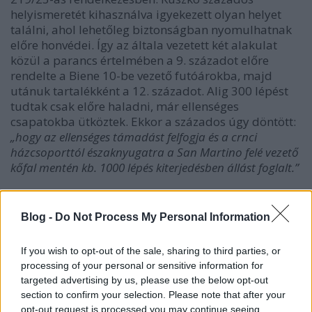
helyismeretét kihasználva igyekezett olyan helyet
találni, ahol lehetőleg biztonságban nyomulhatnak
előre honvédei. Így az általa vezetett két alakulat
közül a parancs értelmében a 9. századot előre
rendelte a Biene 10-be vezető futóárokba, majd
utánuk tartalékként a 12. századot. Alig 300 lépést
tudtak csak előre haladni, már ellenséges
csapatokba ütköztek. Ekkor a százados úgy döntött:
„hogy az ellenséges támadást felfogja és a crnci
házcsoporttól északnyugatra a San Martino felé vezető
kőfal mentén kb. 1000 lépés kiterjedésben állást foglalt.”
Blog -
Do Not Process My Personal Information
If you wish to opt-out of the sale, sharing to third parties, or
processing of your personal or sensitive information for
targeted advertising by us, please use the below opt-out
section to confirm your selection. Please note that after your
opt-out request is processed you may continue seeing