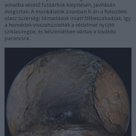
vonalba vezető futóárkok kiépítésén, javításán
dolgoztak. A munkálatok azonban 6-án a fokozódó
olasz tüzérségi támadások miatt félbeszakadtak, így
a honvédek visszahúzódtak a védelmet nyújtó
sziklaüregbe, és készenlétben vártak a további
parancsra.