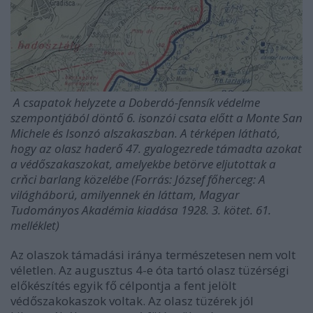
A csapatok helyzete a Doberdó-fennsík védelme
szempontjából döntő 6. isonzói csata előtt a Monte San
Michele és Isonzó alszakaszban. A térképen látható,
hogy az olasz haderő 47. gyalogezrede támadta azokat
a védőszakaszokat, amelyekbe betörve eljutottak a
crňci barlang közelébe (Forrás: József főherceg: A
világháború, amilyennek én láttam, Magyar
Tudományos Akadémia kiadása 1928. 3. kötet. 61.
melléklet)
Az olaszok támadási iránya természetesen nem volt
véletlen. Az augusztus 4-e óta tartó olasz tüzérségi
előkészítés egyik fő célpontja a fent jelölt
védőszakokaszok voltak. Az olasz tüzérek jól