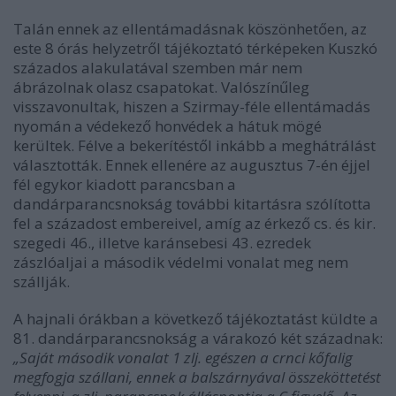
Talán ennek az ellentámadásnak köszönhetően, az
este 8 órás helyzetről tájékoztató térképeken Kuszkó
százados alakulatával szemben már nem
ábrázolnak olasz csapatokat. Valószínűleg
visszavonultak, hiszen a Szirmay-féle ellentámadás
nyomán a védekező honvédek a hátuk mögé
kerültek. Félve a bekerítéstől inkább a meghátrálást
választották. Ennek ellenére az augusztus 7-én éjjel
fél egykor kiadott parancsban a
dandárparancsnokság további kitartásra szólította
fel a századost embereivel, amíg az érkező cs. és kir.
szegedi 46., illetve karánsebesi 43. ezredek
zászlóaljai a második védelmi vonalat meg nem
szállják.
A hajnali órákban a következő tájékoztatást küldte a
81. dandárparancsnokság a várakozó két századnak:
„Saját második vonalat 1 zlj. egészen a crnci kőfalig
megfogja szállani, ennek a balszárnyával összeköttetést