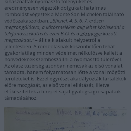
kihasználták nyomasztó fölényüket és
eredményesen végezték dolgukat: hatalmas
rombolást végeztek a Monte San Michelén található
védőszakaszokban.
„B[iene]. 4, 5, 6, 7. erősen
megrongálódva, a kőtörmeléken alig lehet közlekedni a
telefonösszeköttetés ezen B-ék és a
vármegye
között
megszakadt.”
– állt a kialakult helyzetről a
jelentésben. A rombolásnak köszönhetően tehát
gyakorlatilag minden védelmet nélkülözve kellett a
honvédeknek szembeszállni a nyomasztó túlerővel.
Az olasz tüzérség azonban nemcsak az első vonalat
támadta, hanem folyamatosan lőtte a vonal mögötti
területeket is. Ezzel egyrészt akadályozták tartalékok
előre mozgását, az első vonal ellátását, illetve
előkészítették a terepet saját gyalogsági csapataik
támadásához.