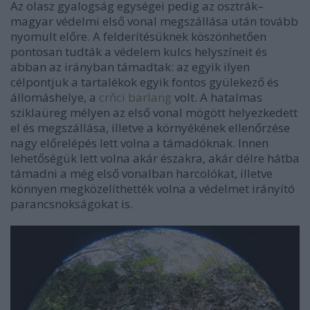
Az olasz gyalogság egységei pedig az osztrák–
magyar védelmi első vonal megszállása után tovább
nyomult előre. A felderítésüknek köszönhetően
pontosan tudták a védelem kulcs helyszíneit és
abban az irányban támadtak: az egyik ilyen
célpontjuk a tartalékok egyik fontos gyülekező és
állomáshelye, a
crňci barlang
volt. A hatalmas
sziklaüreg mélyen az első vonal mögött helyezkedett
el és megszállása, illetve a környékének ellenőrzése
nagy előrelépés lett volna a támadóknak. Innen
lehetőségük lett volna akár északra, akár délre hátba
támadni a még első vonalban harcolókat, illetve
könnyen megközelíthették volna a védelmet irányító
parancsnokságokat is.