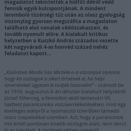
magaslatot tekintették a hídfőt délről védő
fennsík egyik kulcspontjának. A mindent
leromboló tüzérségi tűz után az olasz gyalogság
viszonylag gyorsan megszállta a magaslaton
található első vonalak védőszakaszait, és
tovább nyomult előre. A kialakult kritikus
helyzetben a Kuszkó András százados vezette
két nagyváradi 4-es honvéd század nehéz
feladatot kapott…
„Különben Monte San Michele-n a viszonyok olyanok,
hogy kis osztagok is sikert érhetnek el, ha helyi
ismereteiket ügyesen ki tudják használni”
– számolt be
az 1916. augusztus 6-án délután kialakult helyzetről
József főherceg, a fennsíkot védő temesvári VII.
hadtest parancsnoka visszaemlékezésében, mint egy
esetleges esélyről a nyomasztó túlerőben támadó
olasz csapatokkal szemben. Azt, hogy a parancsnok
mit értett pontosan kisebb osztagok alatt, nem derül
ki az írásából. A történetünkben szereplő