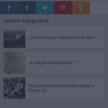
Ajánlott bejegyzések:
„Fehérnemüjük a testükön rothad el…”
„Az idegek túlfeszítettek…”
Veszprémi honvédek pokoli napjai a
Piavén túl