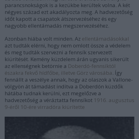
parancsnokságok is a kezükbe kerültek volna. A két
négyes század ezt akadályozta meg. A hadvezetőség
időt kapott a csapatok átszervezéséhez és egy
nagyobb ellentámadás megszervezéséhez.
Azonban hiába volt minden. Az
ellentámadásokkal
azt tudták elérni, hogy nem omlott össze a védelem
és meg tudták szervezni a fennsík szervezett
kiürítését. Kemény küzdelem árán ugyanis sikerült
az ellenségnek betörnie a
Doberdó-fennsíktól
északra fekvő hídfőbe, illetve Görz városába
. Így
fennállt a veszélye annak, hogy az olaszok a Vallone-
völgyön át támadást indítva a Doberdón küzdők
hátába tudnak kerülni, ezt megelőzve a
hadvezetőség a véráztatta fennsíkot
1916. augusztus
9-éről 10-ére virradóra kiürítette