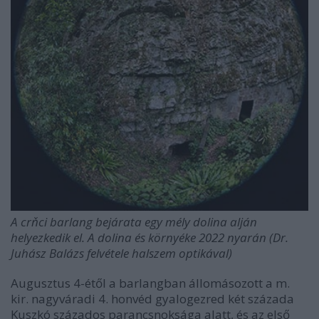
A crňci barlang bejárata egy mély dolina alján
helyezkedik el. A dolina és környéke 2022 nyarán (Dr.
Juhász Balázs felvétele halszem optikával)
Augusztus 4-étől a barlangban állomásozott a m.
kir. nagyváradi 4. honvéd gyalogezred két százada
Kuszkó százados parancsnoksága alatt, és az első