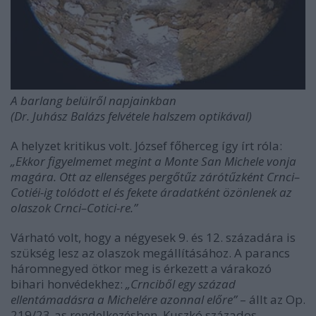
A barlang belülről napjainkban
(Dr. Juhász Balázs felvétele halszem optikával)
A helyzet kritikus volt. József főherceg így írt róla:
„Ekkor figyelmemet megint a Monte San Michele vonja
magára. Ott az ellenséges pergőtűz zárótűzként Crnci–
Cotiéi-ig tolódott el és fekete áradatként özönlenek az
olaszok Crnci–Cotici-re.”
Várható volt, hogy a négyesek 9. és 12. századára is
szükség lesz az olaszok megállításához. A parancs
háromnegyed ötkor meg is érkezett a várakozó
bihari honvédekhez:
„Crnciből egy század
ellentámadásra a Michelére azonnal előre”
– állt az Op.
219/23-as rendelkezésben. Kuszkó százados