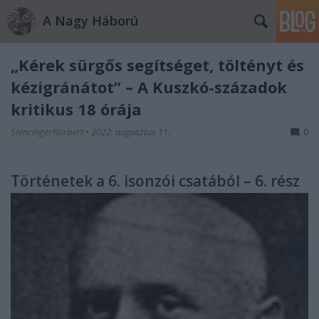
A Nagy Háború
„Kérek sürgős segítséget, töltényt és
kézigránátot” – A Kuszkó-századok
kritikus 18 órája
StencingerNorbert
•
2022. augusztus 11.
0
Történetek a 6. isonzói csatából – 6. rész