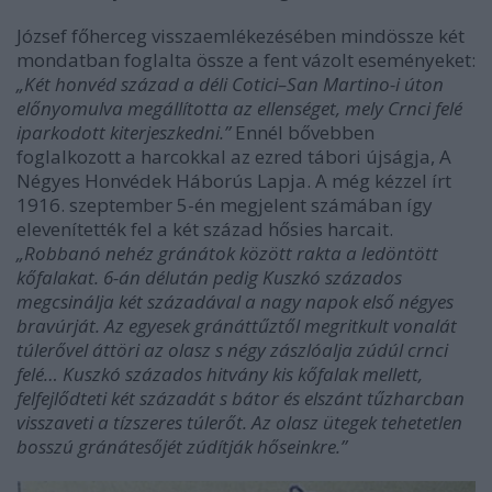
József főherceg visszaemlékezésében mindössze két
mondatban foglalta össze a fent vázolt eseményeket:
„Két honvéd század a déli Cotici–San Martino-i úton
előnyomulva megállította az ellenséget, mely Crnci felé
iparkodott kiterjeszkedni.”
Ennél bővebben
foglalkozott a harcokkal az ezred tábori újságja, A
Négyes Honvédek Háborús Lapja. A még kézzel írt
1916. szeptember 5-én megjelent számában így
elevenítették fel a két század hősies harcait.
„Robbanó nehéz gránátok között rakta a ledöntött
kőfalakat. 6-án délután pedig Kuszkó százados
megcsinálja két századával a nagy napok első négyes
bravúrját. Az egyesek gránáttűztől megritkult vonalát
túlerővel áttöri az olasz s négy zászlóalja zúdúl crnci
felé… Kuszkó százados hitvány kis kőfalak mellett,
felfejlődteti két századát s bátor és elszánt tűzharcban
visszaveti a tízszeres túlerőt. Az olasz ütegek tehetetlen
bosszú gránátesőjét zúdítják hőseinkre.”