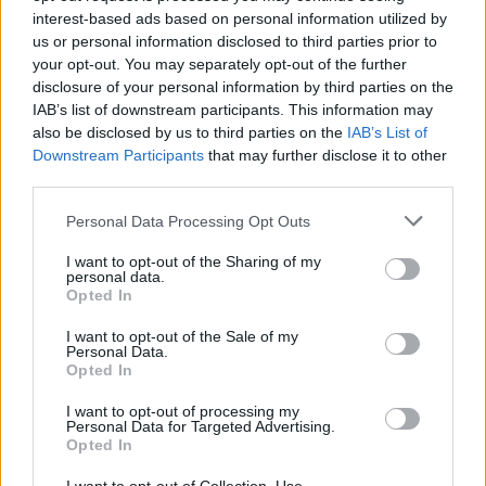
interest-based ads based on personal information utilized by
us or personal information disclosed to third parties prior to
your opt-out. You may separately opt-out of the further
disclosure of your personal information by third parties on the
IAB’s list of downstream participants. This information may
A crňci barlang környékén található házcsoportról
also be disclosed by us to third parties on the
IAB’s List of
(Cernci felirattal) 1916 augusztusában a 6. isonzói
Downstream Participants
that may further disclose it to other
csata idején készült vázlaton jól látszik, hogy a
third parties.
tartalékhelyként használt barlang mélyen az első
Please note that this website/app uses one or more Google
Personal Data Processing Opt Outs
vonalak mögött található
services and may gather and store information including but
(Forrás: HM Hadtörténeti Intézet és Múzeum,
not limited to your visit or usage behaviour. You may click to
I want to opt-out of the Sharing of my
Hadtörténelmi Levéltár. II. 166. 66. doboz)
personal data.
grant or deny consent to Google and its third-party tags to
Opted In
use your data for below specified purposes in below Google
Az olaszok előre nyomulását a négyes honvédeknek
consent section.
I want to opt-out of the Sale of my
heves gyalogsági tűzzel sikerült megállítani, csak
Personal Data.
néhányuk jutott el a kőfalig, akik közül hármat
Opted In
sikerült elfogni. Őket azonnal kihallgatták, amely
során kiderült, hogy mintegy 4 zászlóalj intézte a
I want to opt-out of processing my
Personal Data for Targeted Advertising.
támadást a terület ellen, és a fő cél a barlang és
Opted In
környékének megszállása volt. A bátor négyes