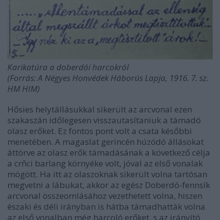
Karikatúra a doberdói harcokról
(Forrás: A Négyes Honvédek Háborús Lapja, 1916. 7. sz.
HM HIM)
Hősies helytállásukkal sikerült az arcvonal ezen
szakaszán időlegesen visszautasítaniuk a támadó
olasz erőket. Ez fontos pont volt a csata későbbi
menetében. A magaslat gerincén húzódó állásokat
áttörve az olasz erők támadásának a következő célja
a crňci barlang környéke volt, jóval az első vonalak
mögött. Ha itt az olaszoknak sikerült volna tartósan
megvetni a lábukat, akkor az egész Doberdó-fennsík
arcvonal összeomlásához vezethetett volna, hiszen
északi és déli irányban is hátba támadhatták volna
az első vonalban még harcoló erőket, s az irányító