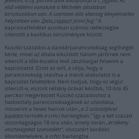
felvenni, a zlj. parancsnok álláspontja a C figyelő. Az
első védelmi vonalunk a Michelén általában
birtokunkban van. A szemben álló ellenség kényelmetlen
helyzetben van.
Zeiss csoport
jönni fog.”
A
kapcsolatfelvétel azonban számos nehézségbe
ütközött a kaotikus körülmények között.
Kuszkó százados a dandárparancsnokság segítségét
kérte, mivel az általa kiküldött három járőrnek nem
sikerült a tőle északra levő zászlóaljjal felvenni a
kapcsolatot. Ezzel az volt, a célja, hogy a
parancsnokság utasítsa a másik alakulatot is a
kapcsolat felvételére. Nem tudjuk, hogy ez végül
sikerült-e, viszont néhány órával később, 10 óra 45
perckor megérkezett Kuszkó századoshoz a
hadosztály parancsnokságának az utasítása,
miszerint a heves harcok után
„a 2 századjával
luxdelta
tartalék a crnci barlangban.”
Így a két század
viszontagságos 18 óra után, amely során
„érzékeny
veszteségeket szenvedett”
, visszatért korábbi
állomáshelyére, a crňci barlangba.