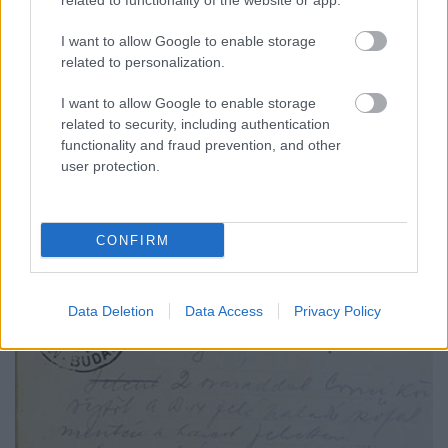
related to functionality of the website or app.
egyrészt a nyomasztó túlerő kompenzálására,
másrészt, hogy egy esetleges ellentámadással még
I want to allow Google to enable storage
hátrébb szorítsák az olaszokat. A hivatalos
related to personalization.
jelentések ezt nem igazolják, de nagy
valószínűséggel a százados az általa tartott
I want to allow Google to enable storage
állásoktól északra a Szirmay Ödön főhadnagy által
related to security, including authentication
indított sikeres ellentámadáshoz akart csatlakozni,
functionality and fraud prevention, and other
illetve annak eredményét kihasználva támadni.
user protection.
CONFIRM
Data Deletion
Data Access
Privacy Policy