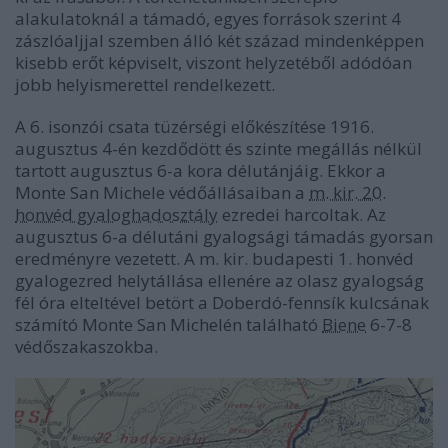
alakulatoknál a támadó, egyes források szerint 4
zászlóaljjal szemben álló két század mindenképpen
kisebb erőt képviselt, viszont helyzetéből adódóan
jobb helyismerettel rendelkezett.
A 6. isonzói csata tüzérségi előkészítése 1916.
augusztus 4-én kezdődött és szinte megállás nélkül
tartott augusztus 6-a kora délutánjáig. Ekkor a
Monte San Michele védőállásaiban a
m. kir. 20.
honvéd gyaloghadosztály
ezredei harcoltak. Az
augusztus 6-a délutáni gyalogsági támadás gyorsan
eredményre vezetett. A m. kir. budapesti 1. honvéd
gyalogezred helytállása ellenére az olasz gyalogság
fél óra elteltével betört a Doberdó-fennsík kulcsának
számító Monte San Michelén található
Biene
6-7-8
védőszakaszokba.