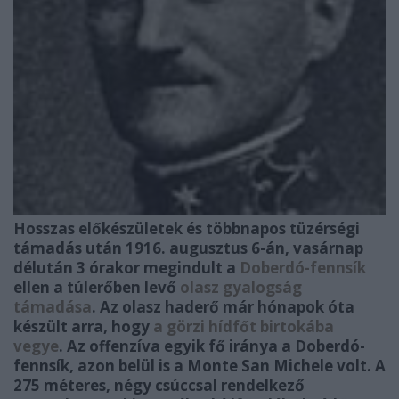
Hosszas előkészületek és többnapos tüzérségi
támadás után 1916. augusztus 6-án, vasárnap
délután 3 órakor megindult a
Doberdó-fennsík
ellen a túlerőben levő
olasz gyalogság
támadása
. Az olasz haderő már hónapok óta
készült arra, hogy
a görzi hídfőt birtokába
vegye
. Az offenzíva egyik fő iránya a Doberdó-
fennsík, azon belül is a Monte San Michele volt. A
275 méteres, négy csúccsal rendelkező