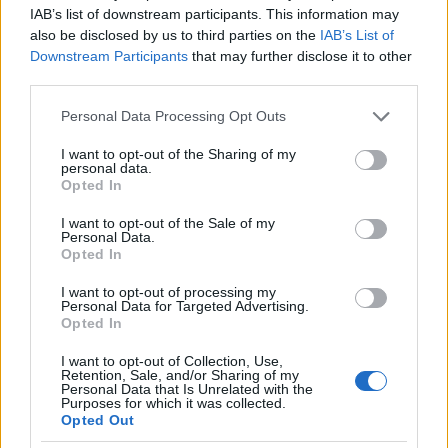
IAB’s list of downstream participants. This information may
also be disclosed by us to third parties on the
IAB’s List of
Downstream Participants
that may further disclose it to other
third parties.
Please note that this website/app uses one or more Google
Personal Data Processing Opt Outs
services and may gather and store information including but
not limited to your visit or usage behaviour. You may click to
I want to opt-out of the Sharing of my
personal data.
grant or deny consent to Google and its third-party tags to
Opted In
use your data for below specified purposes in below Google
consent section.
I want to opt-out of the Sale of my
Personal Data.
Opted In
I want to opt-out of processing my
Personal Data for Targeted Advertising.
Opted In
I want to opt-out of Collection, Use,
Retention, Sale, and/or Sharing of my
Personal Data that Is Unrelated with the
Purposes for which it was collected.
Opted Out
S megtalálható a humor is, amely egyrészt egy