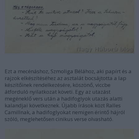
Ezt a mecénáshoz, Szmoliga Bélához, aki papírt és a
rajzok elkészítéséhez az asztalát bocsájtotta a lap
készítőinek rendelkezésére, köszönő, viccbe
átforduló nyilatkozat követi. Egy az utazást
megéneklő vers után a hadifoglyok utazás alatti
kalandjai következnek. Újabb írások közt Ralles
Camillnak, a hadifoglyokat nemigen érintő hájról
szóló, meglehetősen cinikus verse olvasható.