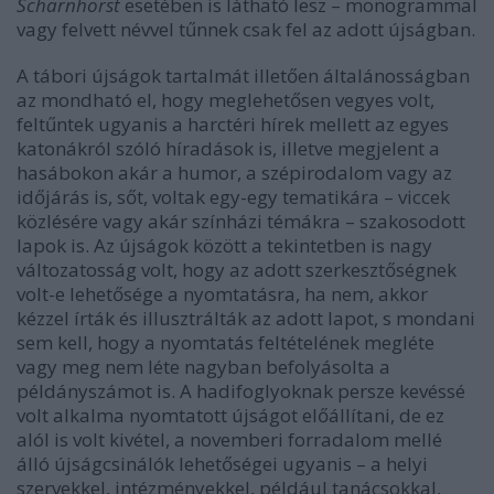
Scharnhorst
esetében is látható lesz – monogrammal
vagy felvett névvel tűnnek csak fel az adott újságban.
A tábori újságok tartalmát illetően általánosságban
az mondható el, hogy meglehetősen vegyes volt,
feltűntek ugyanis a harctéri hírek mellett az egyes
katonákról szóló híradások is, illetve megjelent a
hasábokon akár a humor, a szépirodalom vagy az
időjárás is, sőt, voltak egy-egy tematikára – viccek
közlésére vagy akár színházi témákra – szakosodott
lapok is. Az újságok között a tekintetben is nagy
változatosság volt, hogy az adott szerkesztőségnek
volt-e lehetősége a nyomtatásra, ha nem, akkor
kézzel írták és illusztrálták az adott lapot, s mondani
sem kell, hogy a nyomtatás feltételének megléte
vagy meg nem léte nagyban befolyásolta a
példányszámot is. A hadifoglyoknak persze kevéssé
volt alkalma nyomtatott újságot előállítani, de ez
alól is volt kivétel, a novemberi forradalom mellé
álló újságcsinálók lehetőségei ugyanis – a helyi
szervekkel, intézményekkel, például tanácsokkal,