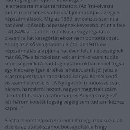
jelentéstartalmakat társíthatott. (Az írni-olvasni
tudás mértékének változását jól mutatják az egyes
népszámlálások. Míg az 1869. évi cenzus szerint a
hat évnél idősebb népességnek kevesebb, mint a fele
– 41,84%-a – tudott írni-olvasni vagy legalább
olvasni; a két kategóriát ekkor nem bontották szét.
Addig az első világháború előtti, az 1910. évi
népszámlálás alapján a hat éven felüli népességnek
már 66,7%-a birtokában volt az írni-olvasni tudás
képességének.) A hadifogolytáborokban ennél fogva
egy kiadvány igen értékes lehetett, amit jól jelez a
Krasznojarszkban raboskodó Bányai Kornél költő
visszaemlékezése is: „A Nyugatból mindössze csak
három, harctérről hozott, nagyon megviselt szám
cirkulált titokban a táborban, és Adynak meglévő
két-három kötetét fogság végéig sem tudtam kézhez
kapni…”
A Scharnhorst három számot élt meg, azok közül az
első és az utolsó számot bocsájtották a Nagy