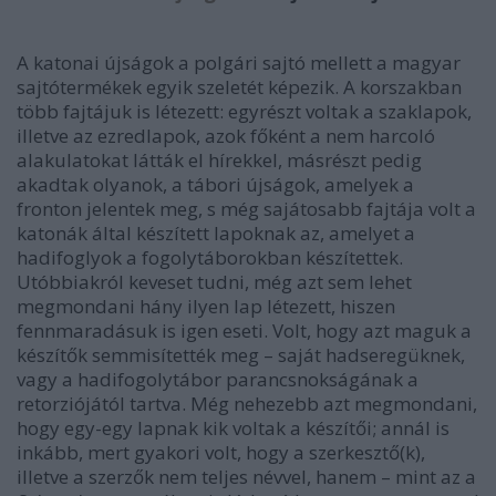
A katonai újságok a polgári sajtó mellett a magyar
sajtótermékek egyik szeletét képezik. A korszakban
több fajtájuk is létezett: egyrészt voltak a szaklapok,
illetve az ezredlapok, azok főként a nem harcoló
alakulatokat látták el hírekkel, másrészt pedig
akadtak olyanok, a tábori újságok, amelyek a
fronton jelentek meg, s még sajátosabb fajtája volt a
katonák által készített lapoknak az, amelyet a
hadifoglyok a fogolytáborokban készítettek.
Utóbbiakról keveset tudni, még azt sem lehet
megmondani hány ilyen lap létezett, hiszen
fennmaradásuk is igen eseti. Volt, hogy azt maguk a
készítők semmisítették meg – saját hadseregüknek,
vagy a hadifogolytábor parancsnokságának a
retorziójától tartva. Még nehezebb azt megmondani,
hogy egy-egy lapnak kik voltak a készítői; annál is
inkább, mert gyakori volt, hogy a szerkesztő(k),
illetve a szerzők nem teljes névvel, hanem – mint az a