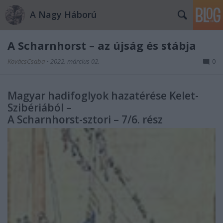
A Nagy Háború
A Scharnhorst – az újság és stábja
KovácsCsaba
•
2022. március 02.
0
Magyar hadifoglyok hazatérése Kelet-
Szibériából –
A Scharnhorst-sztori – 7/6. rész