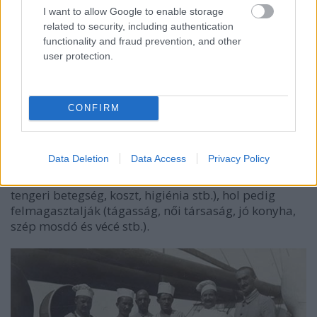
I want to allow Google to enable storage
related to security, including authentication
functionality and fraud prevention, and other
user protection.
CONFIRM
Másrészt a fogolytáborokban maradtak számára írt
Data Deletion
Data Access
Privacy Policy
fiktív levelek formájában a hajóút körülményeit, hol
a lehető legrosszabbnak tüntetik fel (zsúfoltság,
tengeri betegség, koszt, higiénia stb.), hol pedig
felmagasztalják (tágasság, női társaság, jó konyha,
szép mosdó és vécé stb.).