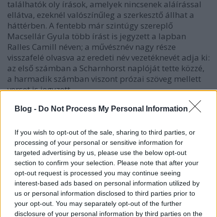
találhatók oly írások, amelyek nincsenek aláírással
ellátva, ezeknél valószínűleg a szerkesztő állhat a
háttérben. A fentebb már szintúgy szereplő
Macsellár Gyula több írást is jegyzett a lapban
Ralles Camill néven; a művésznév nagy része
visszafelé olvasva az eredeti név vezetéknevét adja ki:
az első számban a Scharnhorst naplóját tette közzé,
a harmadik számban viszont prózai szöveg mellett
verset is jegyzett.
Az első szám kezdő írásai közt a rég várt hazaút
Blog -
Do Not Process My Personal Information
okozta izgalmak, várakozások olvashatók versbe
szedve.
If you wish to opt-out of the sale, sharing to third parties, or
processing of your personal or sensitive information for
targeted advertising by us, please use the below opt-out
section to confirm your selection. Please note that after your
opt-out request is processed you may continue seeing
interest-based ads based on personal information utilized by
us or personal information disclosed to third parties prior to
your opt-out. You may separately opt-out of the further
disclosure of your personal information by third parties on the