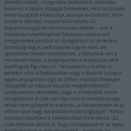
jelentő szóból) „rongyokba burkolózik, otromba
bakancs a lábán, étvágya feneketlen, mint az óczeán,
mely hazájától elválasztja, külseje torzonborz, mint
Szibéria őserdei, melyek körülveszik. Fő
foglalatosságának bemutatása mellett – ami a
hazatérés lehetőségének folytonos várása volt
(megjelentek például az újságokban az amerikai
bizottság tagjai, akik hajóval ugyan nem, de
ígéretekkel bőven rendelkeztek, s láthatóvá vált a
mindenét eladó, a tengerparton a kihajózást váró
hadifogoly figurája is) – felbukkant a humor is:
például színi előadásokban vagy a kiadott újságok
egyes anyagaiban (így az otthon maradt feleségek
hűségétől az oltások hasznát megkérdőjelező
szólásokban, versekben, vagy a mindenből viccet
faragásban). A cikk szerzője szerint mindössze egy
témát nem gúnyolt ki a plenni, „a hazaérkezést és az
otthon való nagy kárpótlást és boldogságot”. Ahhoz
azonban keserűen a következőket fűzte hozzá: „És
csak idehaza derült ki, hogy voltaképpen
ez az egész
hadifogságban a leghumorosabb
– kiemelés az