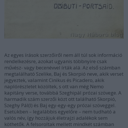
Az egyes írások szerzőiről nem áll túl sok információ
rendelkezésre, azokat ugyanis többnyire csak
művész- vagy becenévvel írták alá. Az első számban
megtalálható Szelike, Baj és Skorpió neve, akik verset
jegyeztek, valamint Cinikus és Picadero, akik
naplórészletet közöltek, s ott van még Nemo
kapitány verse, továbbá Szeghipál prózai szövege. A
harmadik szám szerzői közt ott található Skorpió,
Szeghy Pál(l) és Baj egy-egy-egy prózai szöveggel.
Esetükben – legalábbis egyelőre – nem tudható a
valós név, így hozzájuk életrajzi adalékok sem
köthetők. A felsoroltak mellett mindkét számban