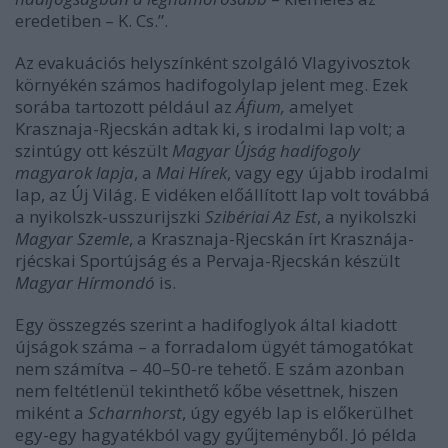
eredetiben – K. Cs.”.
Az evakuációs helyszínként szolgáló Vlagyivosztok
környékén számos hadifogolylap jelent meg. Ezek
sorába tartozott például az
Áfium,
amelyet
Krasznaja-Rjecskán adtak ki, s irodalmi lap volt; a
szintúgy ott készült
Magyar Újság hadifogoly
magyarok lapja
, a
Mai Hírek
, vagy egy újabb irodalmi
lap, az Új Világ. E vidéken előállított lap volt továbbá
a nyikolszk-usszurijszki
Szibériai Az Est
, a nyikolszki
Magyar Szemle
, a Krasznaja-Rjecskán írt Krasznája-
rjécskai Sportújság és a Pervaja-Rjecskán készült
Magyar Hírmondó
is.
Egy összegzés szerint a hadifoglyok által kiadott
újságok száma – a forradalom ügyét támogatókat
nem számítva – 40–50-re tehető. E szám azonban
nem feltétlenül tekinthető kőbe vésettnek, hiszen
miként a
Scharnhorst
, úgy egyéb lap is előkerülhet
egy-egy hagyatékból vagy gyűjteményből. Jó példa