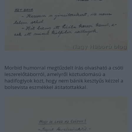
Morbid humorral megtűzdelt írás olvasható a csóti
leszerelőtáborról, amelyről köztudomású a
hadifoglyok közt, hogy nem bánik kesztyűs kézzel a
bolsevista eszmékkel átitatottakkal.