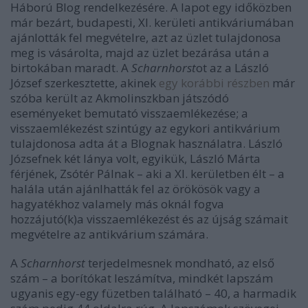
Háború Blog rendelkezésére. A lapot egy időközben
már bezárt, budapesti, XI. kerületi antikváriumában
ajánlották fel megvételre, azt az üzlet tulajdonosa
meg is vásárolta, majd az üzlet bezárása után a
birtokában maradt. A
Scharnhorst
ot az a László
József szerkesztette, akinek
egy korábbi részben
már
szóba került az Akmolinszkban játszódó
eseményeket bemutató visszaemlékezése; a
visszaemlékezést szintúgy az egykori antikvárium
tulajdonosa adta át a Blognak használatra. László
Józsefnek két lánya volt, egyikük, László Márta
férjének, Zsótér Pálnak – aki a XI. kerületben élt – a
halála után ajánlhatták fel az örökösök vagy a
hagyatékhoz valamely más oknál fogva
hozzájutó(k)a visszaemlékezést és az újság számait
megvételre az antikvárium számára.
A
Scharnhorst
terjedelmesnek mondható, az első
szám – a borítókat leszámítva, mindkét lapszám
ugyanis egy-egy füzetben található – 40, a harmadik