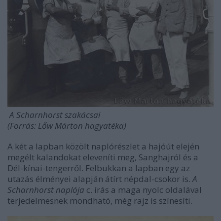
A Scharnhorst szakácsai
(Forrás: Lőw Márton hagyatéka)
A két a lapban közölt naplórészlet a hajóút elején
megélt kalandokat eleveníti meg, Sanghajról és a
Dél-kínai-tengerről. Felbukkan a lapban egy az
utazás élményei alapján átírt népdal-csokor is.
A
Scharnhorst naplója
c. írás a maga nyolc oldalával
terjedelmesnek mondható, még rajz is színesíti.