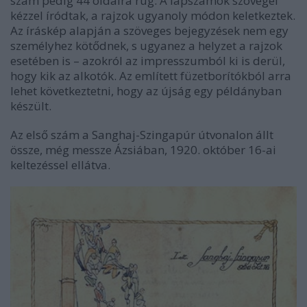
szám pedig 44 oldalra rúg. A lapszámok szövegei
kézzel íródtak, a rajzok ugyanoly módon keletkeztek.
Az íráskép alapján a szöveges bejegyzések nem egy
személyhez kötődnek, s ugyanez a helyzet a rajzok
esetében is – azokról az impresszumból ki is derül,
hogy kik az alkotók. Az említett füzetborítókból arra
lehet következtetni, hogy az újság egy példányban
készült.
Az első szám a Sanghaj-Szingapúr útvonalon állt
össze, még messze Ázsiában, 1920. október 16-ai
keltezéssel ellátva.