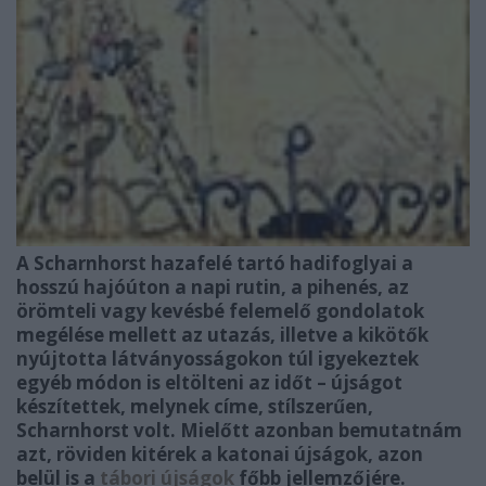
A Scharnhorst hazafelé tartó hadifoglyai a
hosszú hajóúton a napi rutin, a pihenés, az
örömteli vagy kevésbé felemelő gondolatok
megélése mellett az utazás, illetve a kikötők
nyújtotta látványosságokon túl igyekeztek
egyéb módon is eltölteni az időt – újságot
készítettek, melynek címe, stílszerűen,
Scharnhorst volt. Mielőtt azonban bemutatnám
azt, röviden kitérek a katonai újságok, azon
belül is a
tábori újságok
főbb jellemzőjére.