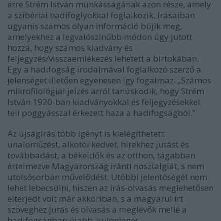
erre Strém István munkásságának azon része, amely
a szibériai hadifoglyokkal foglalkozik, írásaiban
ugyanis számos olyan információ bújik meg,
amelyekhez a legvalószínűbb módon úgy jutott
hozzá, hogy számos kiadvány és
feljegyzés/visszaemlékezés lehetett a birtokában.
Egy a hadifogság irodalmával foglalkozó szerző a
jelenséget illetően egyenesen így fogalmaz: „Számos
mikrofilológiai jelzés arról tanúskodik, hogy Strém
István 1920-ban kiadványokkal és feljegyzésekkel
teli poggyásszal érkezett haza a hadifogságból.”
Az újságírás több igényt is kielégíthetett:
unaloműzést, alkotói kedvet, hírekhez jutást és
továbbadást, a békeidők és az otthon, tágabban
értelmezve Magyarország iránti nosztalgiát, s nem
utolsósorban művelődést. Utóbbi jelentőségét nem
lehet lebecsülni, hiszen az írás-olvasás meglehetősen
elterjedt volt már akkoriban, s a magyarul írt
szöveghez jutás és olvasás a meglévők mellé a
hadifogságban újabb, különleges