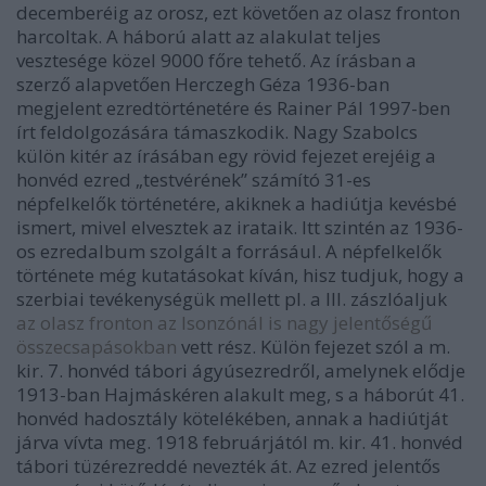
decemberéig az orosz, ezt követően az olasz fronton
harcoltak. A háború alatt az alakulat teljes
vesztesége közel 9000 főre tehető. Az írásban a
szerző alapvetően Herczegh Géza 1936-ban
megjelent ezredtörténetére és Rainer Pál 1997-ben
írt feldolgozására támaszkodik. Nagy Szabolcs
külön kitér az írásában egy rövid fejezet erejéig a
honvéd ezred „testvérének” számító 31-es
népfelkelők történetére, akiknek a hadiútja kevésbé
ismert, mivel elvesztek az irataik. Itt szintén az 1936-
os ezredalbum szolgált a forrásául. A népfelkelők
története még kutatásokat kíván, hisz tudjuk, hogy a
szerbiai tevékenységük mellett pl. a III. zászlóaljuk
az olasz fronton az Isonzónál is nagy jelentőségű
összecsapásokban
vett rész. Külön fejezet szól a m.
kir. 7. honvéd tábori ágyúsezredről, amelynek elődje
1913-ban Hajmáskéren alakult meg, s a háborút 41.
honvéd hadosztály kötelékében, annak a hadiútját
járva vívta meg. 1918 februárjától m. kir. 41. honvéd
tábori tüzérezreddé nevezték át. Az ezred jelentős