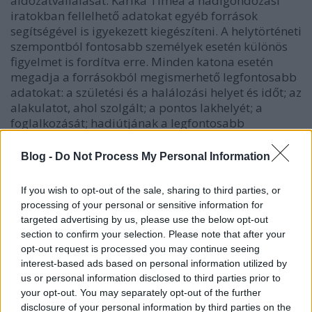
áldozatvállalását. Karika Tímea a hadigondozási
iratokban fellelhető adatokat egyéb források
segítségével is igyekezett kiegészíteni. A helytörténeti
szempontból fontosabb személyek esetén különös
figyelmet is fordítva erre. Minden katona esetén
megadja a forrásokból megismerhető legfontosabb
adatokat: a születési és a halálozási helyet és időt; az
alakulatot, ahol szolgált; a pontos lakhelyét; a
foglalkozását; hadiútjának a legfontosabb
állomásait; a háborús sérülését; polgári
életpályájának az adatait; házastársának és
Blog -
Do Not Process My Personal Information
gyermekeinek a nevét. A helytörténetileg ismertebb
személyek esetén a korszak és a személy
If you wish to opt-out of the sale, sharing to third parties, or
megismerése szempontjából releváns idézetek is
processing of your personal or sensitive information for
színesítik az életrajzokat.
targeted advertising by us, please use the below opt-out
section to confirm your selection. Please note that after your
opt-out request is processed you may continue seeing
interest-based ads based on personal information utilized by
us or personal information disclosed to third parties prior to
your opt-out. You may separately opt-out of the further
disclosure of your personal information by third parties on the