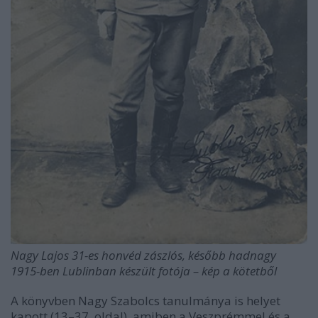
Nagy Lajos 31-es honvéd zászlós, később hadnagy
1915-ben Lublinban készült fotója – kép a kötetből
A könyvben Nagy Szabolcs tanulmánya is helyet
kapott (13–37. oldal), amiben a Veszprémmel és a