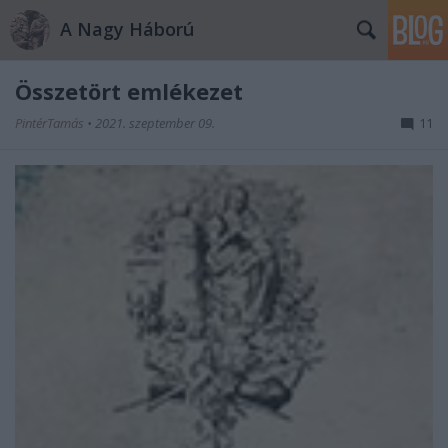
A Nagy Háború
Összetört emlékezet
PintérTamás
•
2021. szeptember 09.
11