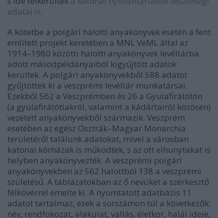
s ide felkerültek
a katonai nyilvántartások veszteségi
adatai is
.
A kötetbe a polgári halotti anyakönyvek esetén a fent
említett projekt keretében a MNL VeML által az
1914–1980 közötti halotti anyakönyvek levéltárba
adott másodpéldányaiból kigyűjtött adatok
kerültek. A polgári anyakönyvekből 588 adatot
gyűjtöttek ki a veszprémi levéltár munkatársai.
Ezekből 562 a Veszprémben és 26 a Gyulafirátótón
(a gyulafirátótiakról, valamint a kádártairól közösen)
vezetett anyakönyvekből származik. Veszprém
esetében az egész Osztrák–Magyar Monarchia
területéről találunk adatokat, mivel a városban
katonai kórházak is működtek, s az ott elhunytakat is
helyben anyakönyvezték. A veszprémi polgári
anyakönyvekben az 562 halottból 138 a veszprémi
születésű. A táblázatokban az ő nevüket a szerkesztő
félkövérrel emelte ki. A nyomtatott adatbázis 11
adatot tartalmaz, ezek a sorszámon túl a következők:
név, rendfokozat, alakulat, vallás, életkor, halál ideje,