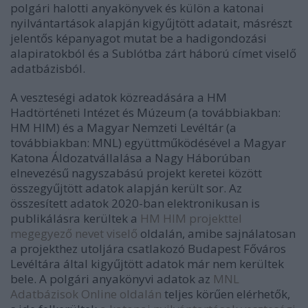
polgári halotti anyakönyvek és külön a katonai
nyilvántartások alapján kigyűjtött adatait, másrészt
jelentős képanyagot mutat be a hadigondozási
alapiratokból és a Sublótba zárt háború címet viselő
adatbázisból.
A veszteségi adatok közreadására a HM
Hadtörténeti Intézet és Múzeum (a továbbiakban:
HM HIM) és a Magyar Nemzeti Levéltár (a
továbbiakban: MNL) együttműködésével a Magyar
Katona Áldozatvállalása a Nagy Háborúban
elnevezésű nagyszabású projekt keretei között
összegyűjtött adatok alapján került sor. Az
összesített adatok 2020-ban elektronikusan is
publikálásra kerültek a
HM HIM projekttel
megegyező nevet viselő
oldalán, amibe sajnálatosan
a projekthez utoljára csatlakozó Budapest Főváros
Levéltára által kigyűjtött adatok már nem kerültek
bele. A polgári anyakönyvi adatok az
MNL
Adatbázisok Online oldalán
teljes körűen elérhetők,