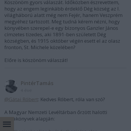
Köszönöm gyors válaszát. Időközben észrevettem,
hogy az engem leginkább érdeklő Dég község az I.
világháború alatt még nem Fejér, hanem Veszprém
megyéhez tartozott. Meg tudná kérem nézni, hogy
könyvében szerepel-e egy bizonyos Ganzler János
címzetes tizedes, aki 1891-ben született Dég
községben, és 1915 október végén esett el az olasz
fronton, St. Michele közelében?
Előre is köszönöm válaszát!
PintérTamás
4 éve
@Gátai Róbert
: Kedves Róbert, róla van szó?
A Magyar Nemzeti Levéltárban őrzött halotti
anyakönyvek alapján: