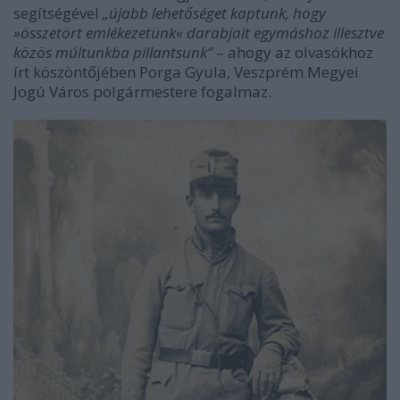
segítségével
„újabb lehetőséget kaptunk, hogy
»összetört emlékezetünk« darabjait egymáshoz illesztve
közös múltunkba pillantsunk”
– ahogy az olvasókhoz
írt köszöntőjében Porga Gyula, Veszprém Megyei
Jogú Város polgármestere fogalmaz.