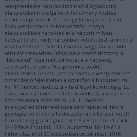
veszprémiekkel kapcsolatos első világháborús
alakulatokat mutatja be. A tanulmány közlése
mindenképp indokolt, hisz így láthatja az olvasó,
hogy veszprémiek milyen osztrák–magyar
alakulatokban harcoltak és a háború milyen
hadszínterein, mely harcokban vettek részt, aminek a
következtében hősi halált haltak, vagy maradandó
sérülést szenvedtek. Írásában a szerző tisztázza a
„háziezred” fogalmát, bemutatja a hadsereg
szervezetét, majd a Veszprémhez kötődő
alakulatokat. Az írás „Hol harcoltak a veszprémiek?”
címet viselő fejezetében alapvetően a budapesti m.
kir. 41. honvéd hadosztály hadiútját követi végig. Ez
a rész némi átfedést mutat a következő, a Veszprém
háziezredének számító m. kir. 31. honvéd
gyalogezred történetét ismertető fejezettel, hisz a
gyalogezred ennek a hadosztálynak a keretei között
harcolta végig a világháborút. A veszprémi 31-esek
3449 fővel indultak 1914. augusztus 18–19-én a
háborúba, ahol 80 ütközetben vettek részt. 1916