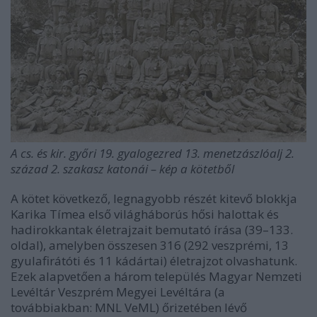
A cs. és kir. győri 19. gyalogezred 13. menetzászlóalj 2.
század 2. szakasz katonái – kép a kötetből
A kötet következő, legnagyobb részét kitevő blokkja
Karika Tímea első világháborús hősi halottak és
hadirokkantak életrajzait bemutató írása (39–133.
oldal), amelyben összesen 316 (292 veszprémi, 13
gyulafirátóti és 11 kádártai) életrajzot olvashatunk.
Ezek alapvetően a három település Magyar Nemzeti
Levéltár Veszprém Megyei Levéltára (a
továbbiakban: MNL VeML) őrizetében lévő