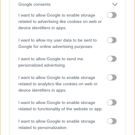
Google consents
halottak, rokkantak, sebesültek megoszlása; ezek
különböző típusai; az egyes alakulatok szerinti
I want to allow Google to enable storage
összetétel vizsgálata; a hadiözvegyek és hadiárvák
related to advertising like cookies on web or
száma és aránya stb.
device identifiers in apps.
A hadigondozási iratok a háborús veszteségkutatás
I want to allow my user data to be sent to
kiaknázatlan forrásanyagát jelentik, a feldolgozásuk
Google for online advertising purposes.
és bemutatásuk szempontjából Karika Tímea kötete
úttörő jelentőségű. A mai Magyarország határain túl
I want to allow Google to send me
a Délvidéken a Bácska esetén Molnár Tibor végez
personalized advertising.
hasonló kutatásokat és jelentet meg adattár jellegű
publikációkat. Kettejük munkássága példaértékű az
I want to allow Google to enable storage
egész Kárpát-medencében folyó veszteségkutatások
related to analytics like cookies on web or
device identifiers in apps.
szempontjából.
I want to allow Google to enable storage
related to functionality of the website or app.
I want to allow Google to enable storage
related to personalization.