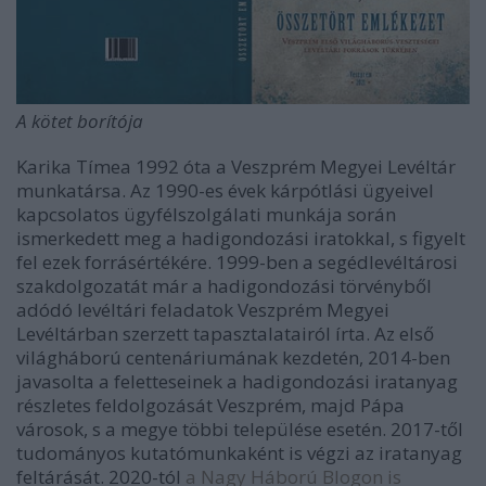
A kötet borítója
Karika Tímea 1992 óta a Veszprém Megyei Levéltár
munkatársa. Az 1990-es évek kárpótlási ügyeivel
kapcsolatos ügyfélszolgálati munkája során
ismerkedett meg a hadigondozási iratokkal, s figyelt
fel ezek forrásértékére. 1999-ben a segédlevéltárosi
szakdolgozatát már a hadigondozási törvényből
adódó levéltári feladatok Veszprém Megyei
Levéltárban szerzett tapasztalatairól írta. Az első
világháború centenáriumának kezdetén, 2014-ben
javasolta a feletteseinek a hadigondozási iratanyag
részletes feldolgozását Veszprém, majd Pápa
városok, s a megye többi települése esetén. 2017-től
tudományos kutatómunkaként is végzi az iratanyag
feltárását. 2020-tól
a Nagy Háború Blogon is