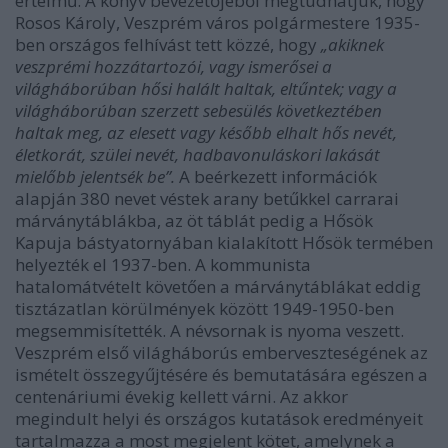
értelmű. A könyv bevezetőjéből megtudhatjuk, hogy
Rosos Károly, Veszprém város polgármestere 1935-
ben országos felhívást tett közzé, hogy
„akiknek
veszprémi hozzátartozói, vagy ismerősei a
világháborúban hősi halált haltak, eltűntek; vagy a
világháborúban szerzett sebesülés következtében
haltak meg, az elesett vagy később elhalt hős nevét,
életkorát, szülei nevét, hadbavonuláskori lakását
mielőbb jelentsék be”.
A beérkezett információk
alapján 380 nevet véstek arany betűkkel carrarai
márványtáblákba, az öt táblát pedig a Hősök
Kapuja bástyatornyában kialakított Hősök termében
helyezték el 1937-ben. A kommunista
hatalomátvételt követően a márványtáblákat eddig
tisztázatlan körülmények között 1949-1950-ben
megsemmisítették. A névsornak is nyoma veszett.
Veszprém első világháborús emberveszteségének az
ismételt összegyűjtésére és bemutatására egészen a
centenáriumi évekig kellett várni. Az akkor
megindult helyi és országos kutatások eredményeit
tartalmazza a most megjelent kötet, amelynek a