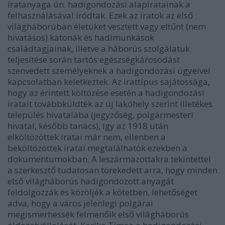
iratanyaga ún. hadigondozási alapiratainak a
felhasználásával íródtak. Ezek az iratok az első
világháborúban életüket vesztett vagy eltűnt (nem
hivatásos) katonák és hadimunkások
családtagjainak, illetve a háborús szolgálatuk
teljesítése során tartós egészségkárosodást
szenvedett személyeknek a hadigondozási ügyeivel
kapcsolatban keletkeztek. Az irattípus sajátossága,
hogy az érintett költözése esetén a hadigondozási
iratait továbbküldték az új lakóhely szerint illetékes
település hivatalába (jegyzőség, polgármesteri
hivatal, később tanács), így az 1918 után
elköltözöttek iratai már nem, ellenben a
beköltözöttek iratai megtalálhatók ezekben a
dokumentumokban. A leszármazottakra tekintettel
a szerkesztő tudatosan törekedett arra, hogy minden
első világháborús hadigondozott anyagát
feldolgozzák és közöljék a kötetben, lehetőséget
adva, hogy a város jelenlegi polgárai
megismerhessék felmenőik első világháborús