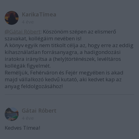
KarikaTímea
4 éve
@Gátai Róbert
: Köszönöm szépen az elismerő
szavakat, kollégáim nevében is!
A könyv egyik nem titkolt célja az, hogy erre az eddig
kihasználatlan forrásanyagra, a hadigondozási
iratokra irányítsa a (hely)történészek, levéltáros
kollégák figyelmét.
Reméljük, Fehérváron és Fejér megyében is akad
majd vállalkozó kedvű kutató, aki kedvet kap az
anyag feldolgozásához!
Gátai Róbert
4 éve
Kedves Tímea!