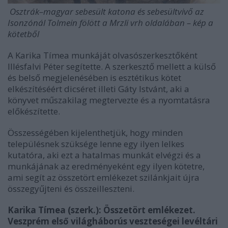
Osztrák–magyar sebesült katona és sebesültvivő az
Isonzónál Tolmein fölött a Mrzli vrh oldalában – kép a
kötetből
A Karika Tímea munkáját olvasószerkesztőként
Illésfalvi Péter segítette. A szerkesztő mellett a külső
és belső megjelenésében is esztétikus kötet
elkészítéséért dicséret illeti Gáty Istvánt, aki a
könyvet műszakilag megtervezte és a nyomtatásra
előkészítette.
Összességében kijelenthetjük, hogy minden
településnek szüksége lenne egy ilyen lelkes
kutatóra, aki ezt a hatalmas munkát elvégzi és a
munkájának az eredményeként egy ilyen kötetre,
ami segít az összetört emlékezet szilánkjait újra
összegyűjteni és összeilleszteni.
Karika Tímea (szerk.): Összetört emlékezet.
Veszprém első világháborús veszteségei levéltári