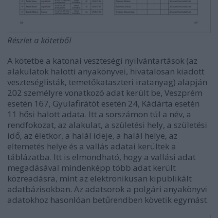
Részlet a kötetből
A kötetbe a katonai veszteségi nyilvántartások (az
alakulatok halotti anyakönyvei, hivatalosan kiadott
veszteséglisták, temetőkataszteri iratanyag) alapján
202 személyre vonatkozó adat került be, Veszprém
esetén 167, Gyulafirátót esetén 24, Kádárta esetén
11 hősi halott adata. Itt a sorszámon túl a név, a
rendfokozat, az alakulat, a születési hely, a születési
idő, az életkor, a halál ideje, a halál helye, az
eltemetés helye és a vallás adatai kerültek a
táblázatba. Itt is elmondható, hogy a vallási adat
megadásával mindenképp több adat került
közreadásra, mint az elektronikusan kipublikált
adatbázisokban. Az adatsorok a polgári anyakönyvi
adatokhoz hasonlóan betűrendben követik egymást.