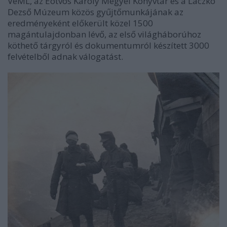
VeML, az Eötvös Károly Megyei Könyvtár és a Laczkó
Dezső Múzeum közös gyűjtőmunkájának az
eredményeként előkerült közel 1500
magántulajdonban lévő, az első világháborúhoz
köthető tárgyról és dokumentumról készített 3000
felvételből adnak válogatást.