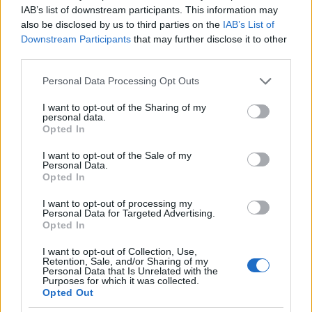
IAB’s list of downstream participants. This information may
also be disclosed by us to third parties on the
IAB’s List of
Downstream Participants
that may further disclose it to other
third parties.
Please note that this website/app uses one or more Google
Personal Data Processing Opt Outs
services and may gather and store information including but
not limited to your visit or usage behaviour. You may click to
I want to opt-out of the Sharing of my
personal data.
grant or deny consent to Google and its third-party tags to
Opted In
use your data for below specified purposes in below Google
Részlet a kötetből
consent section.
I want to opt-out of the Sale of my
Personal Data.
Az életrajzok a három településen belül abc
Opted In
sorrendben követik egymást, így könnyen
kikereshető egy-egy személy, ha valaki a felmenőjét,
I want to opt-out of processing my
Personal Data for Targeted Advertising.
rokonát keresi közöttük. A nevek sorszámozása és az
Opted In
életrajzi adatok statisztikai jellegű elemzése az
adatok tudományosabb célú használata
I want to opt-out of Collection, Use,
Retention, Sale, and/or Sharing of my
szempontjából segítséget jelentene. Egy esetleges
Personal Data that Is Unrelated with the
újabb kiadás esetén javaslom ezt elvégezni. A
Purposes for which it was collected.
rendelkezésre álló adatok nagy száma már
Opted Out
különböző vizsgálatokra adna lehetőséget: a