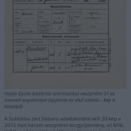
Vajda Gyula kádártai származású veszprémi 31-es
honvéd anyakönyvi lapjának az első oldala – kép a
kötetből
A Sublótba zárt háború adatbázisból vett 20 kép a
2015-ben három veszprémi közgyűjtemény, az MNL