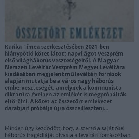
Karika Tímea szerkesztésében 2021-ben
hiánypótló kötet látott napvilágot Veszprém
első világháborús veszteségeiről. A Magyar
Nemzeti Levéltár Veszprém Megyei Levéltára
kiadásában megjelent mű levéltári források
alapján mutatja be a város nagy háborús
emberveszteségét, amelynek a kommunista
diktatúra éveiben az emlékét is megpróbálták
eltörölni. A kötet az összetört emlékezet
darabjait próbálja újra összeilleszteni…
Minden úgy kezdődött, hogy a szerző a saját ősei
háborús tragédiáját olvasta a levéltári forrásokban.