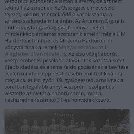
veszprémi kötődését elismeri a szerző, de azt nem
tekinti háziezrednek. Az Összegzés címet viselő
fejezet, inkább az érdeklődő olvasók számára
történő szakirodalmi ajánlás. Az Arcanum Digitális
Tudománytár gazdag gyűjteménye mellett
mindenképp érdemes azonban kiemelni még a HM
Hadtörténeti Intézet és Múzeum Hadtörténeti
Könyvtárának a remek
Magyar ezredek az I.
világháborúban oldalát
is. Az első világháborús,
Veszprémhez kapcsolódó alakulatok között a kötet
újabb kiadása és a téma feldolgozásának a bővítése
esetén mindenképp részletesebb említést kívánna
még a cs. és kir. győri 19. gyalogezred, amelynek a
soraiban legalább annyi veszprémi szolgált és
vesztette az életét a háború során, mint a
háziezrednek számító 31-es honvédek között.