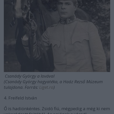
Csanády György a lovával
(Csanády György hagyatéka, a Haáz Rezső Múzeum
tulajdona. Forrás:
Liget.ro
)
4. Freifeld István
Ő is hadiönkéntes. Zsidó fiú, mégpedig a még ki nem