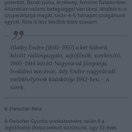
potentát. Bandi puha, érzékeny, feminin fiatalember.
Állandóan valami betegséggel van távol, később ki is
szuperáltatja magát, talán 4–5 hónapot szolgáltunk
együtt. Róla is lesz később több szavam.
Hlatky Endre (1895–1957) a két háború
között rádióigazgató, sajtófőnök, szerkesztő.
1940–1944 között Nagyvárad főispánja.
Irodalmi mecénás, Ady Endre nagyváradi
emlékhelyének kialakítója 1942-ben. - A
szerk.
8. Fleischer Béla
A Fleischer Gyurka unokatestvére, talán ő a
legidősebb (Robicsekkel) közöttünk, úgy 32-éves