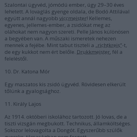
Szalontai ügyvéd, jómódú ember, úgy 29–30 éves
lehetett. A lovaglás gyenge oldala, de Bodó Attilával
együtt annál nagyobb
viccmeister
! Kellemes,
egyenes, jellemes-ember, a zsidókat meg az
oláhokat nem nagyon szereti. Pelle János különösen
a begyében van. A műszaki ismeretek nehezen
mennek a fejébe. Mint tabut tiszteli a
„richtkreis”
-t,
de egy kukkot nem ért belőle.
Drukkmeister
, fél a
feleléstől.
10. Dr. Katona Mór
Egy maszatos kis zsidó ügyvéd. Rövidesen elkerült
tőlünk a gyalogsághoz.
11. Király Lajos
Az 1914. októberi iskolához tartozott. Jó lovas, de a
tiszti vizsgán megbukott. Technikus, államköltséges.
Sokszor lelovagolta a Dongót. Egyszerűbb szülők
gyereke, társaságban nem forgott.