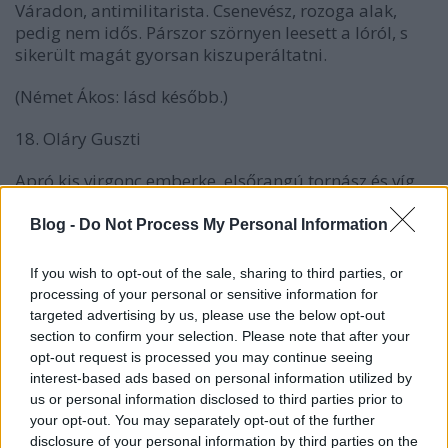
Váradon, antimilitarista. Csenevész, rozoga alak,
pedig nem idős. Párszor szörnyen leesett a lóról, s
sikerült magát gyorsan kiszuperáltatni.
(Német Ákos: lásd később.)
18. Oláry Guszti
Apró kis virgonc emberke, elsőrangú tornász és víg
kedélyű fiú, a váradi Oláry csemegeüzletes fia.
Abban az időben még nem volt ritka az elsőrendű
Blog -
Do Not Process My Personal Information
kereskedés keresztény ember kezében. Kitűnő lovas,
de a
„Schiessanleitung”
-hoz gőze sincs. Bulla
If you wish to opt-out of the sale, sharing to third parties, or
Sanyinak a jó barátja és lumpoló társa, (a rossz
processing of your personal or sensitive information for
Payor-ral) rendesen letette a tiszti vizsgát.
targeted advertising by us, please use the below opt-out
section to confirm your selection. Please note that after your
19. Oláry Gyula
opt-out request is processed you may continue seeing
interest-based ads based on personal information utilized by
A Guszti öccse. Az előző önkéntes-iskolában a tiszti
us or personal information disclosed to third parties prior to
vizsgán megbukott, közénk bekerült, mint „káplár”
your opt-out. You may separately opt-out of the further
és ismétlő. Csendes, jóarcú fiú volt, de korlátolt, újra
disclosure of your personal information by third parties on the