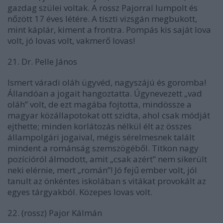
gazdag szülei voltak. A rossz Pajorral lumpolt és
nőzött 17 éves létére. A tiszti vizsgán megbukott,
mint káplár, kiment a frontra. Pompás kis saját lova
volt, jó lovas volt, vakmerő lovas!
21. Dr. Pelle János
Ismert váradi oláh ügyvéd, nagyszájú és goromba!
Állandóan a jogait hangoztatta. Úgynevezett „vad
oláh” volt, de ezt magába fojtotta, mindössze a
magyar közállapotokat ott szidta, ahol csak módját
ejthette; minden korlátozás nélkül élt az összes
állampolgári jogaival, mégis sérelmesnek talált
mindent a románság szemszögéből. Titkon nagy
pozícióról álmodott, amit „csak azért” nem sikerült
neki elérnie, mert „román”! Jó fejű ember volt, jól
tanult az önkéntes iskolában s vitákat provokált az
egyes tárgyakból. Közepes lovas volt.
22. (rossz) Pajor Kálmán