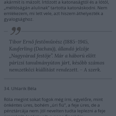
akármit is mázolt. Irtózott a katonaságtól és a lótól,
„méltóságán alulinak” tartotta katonáskodni. Nem
emlékezem, mi lett vele, azt hiszem áthelyezték a
gyalogsághoz.
Tibor Ernő festőművész (1885–1945,
Kauferling (Dachau)), állandó jelzője
„Nagyvárad festője”. Már a háború előtt
párizsi tanulmányúton járt, később számos
nemzetközi kiállítást rendezett. – A szerk.
34. Uhlarik Béla
Róla megint sokat fogok még írni, egyelőre, mint
önkéntes üres, bohém „úri fiú”, a feje üres, de a
pénztárcája nem. Jól nevelten tudta leplezni a feje