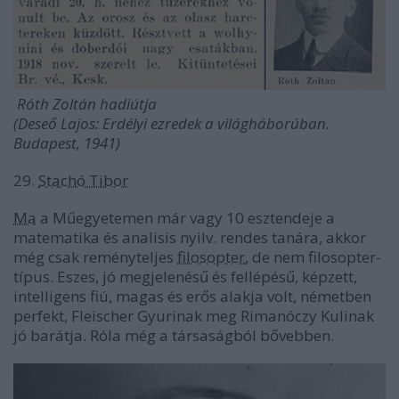
Róth Zoltán hadiútja
(Deseő Lajos: Erdélyi ezredek a világháborúban.
Budapest, 1941)
29.
Stachó Tibor
Ma
a Műegyetemen már vagy 10 esztendeje a
matematika és analisis nyilv. rendes tanára, akkor
még csak reményteljes
filosopter
, de nem filosopter-
típus. Eszes, jó megjelenésű és fellépésű, képzett,
intelligens fiú, magas és erős alakja volt, németben
perfekt, Fleischer Gyurinak meg Rimanóczy Kulinak
jó barátja. Róla még a társaságból bővebben.