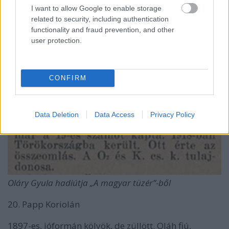
I want to allow Google to enable storage
related to security, including authentication
functionality and fraud prevention, and other
user protection.
CONFIRM
Data Deletion
Data Access
Privacy Policy
Oláry Gyula hadiútja „A magyar tüzér”-ből
20. Papp Koriolán
1897-es, jóformán kölyök, de züllött. Oláh fiú,