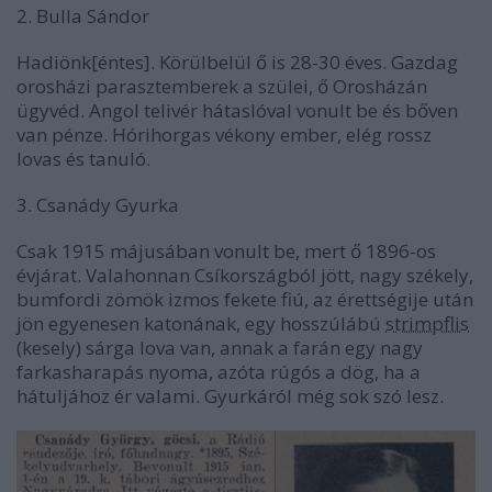
2. Bulla Sándor
Hadiönk[éntes]. Körülbelül ő is 28-30 éves. Gazdag
orosházi parasztemberek a szülei, ő Orosházán
ügyvéd. Angol telivér hátaslóval vonult be és bőven
van pénze. Hórihorgas vékony ember, elég rossz
lovas és tanuló.
3. Csanády Gyurka
Csak 1915 májusában vonult be, mert ő 1896-os
évjárat. Valahonnan Csíkországból jött, nagy székely,
bumfordi zömök izmos fekete fiú, az érettségije után
jön egyenesen katonának, egy hosszúlábú
strimpflis
(kesely) sárga lova van, annak a farán egy nagy
farkasharapás nyoma, azóta rúgós a dög, ha a
hátuljához ér valami. Gyurkáról még sok szó lesz.