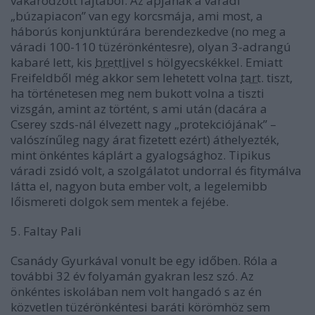
vakaródzott fajtából. Az apjának a váradi
„búzapiacon” van egy korcsmája, ami most, a
háborús konjunktúrára berendezkedve (no meg a
váradi 100-110 tüzérönkéntesre), olyan 3-adrangú
kabaré lett, kis
brettli
vel s hölgyecskékkel. Emiatt
Freifeldből még akkor sem lehetett volna
tart.
tiszt,
ha történetesen meg nem bukott volna a tiszti
vizsgán, amint az történt, s ami után (dacára a
Cserey szds-nál élvezett nagy „protekciójának” –
valószínűleg nagy árat fizetett ezért) áthelyezték,
mint önkéntes káplárt a gyalogsághoz. Tipikus
váradi zsidó volt, a szolgálatot undorral és fitymálva
látta el, nagyon buta ember volt, a legelemibb
lőismereti dolgok sem mentek a fejébe.
5. Faltay Pali
Csanády Gyurkával vonult be egy időben. Róla a
további 32 év folyamán gyakran lesz szó. Az
önkéntes iskolában nem volt hangadó s az én
közvetlen tüzérönkéntesi baráti körömhöz sem