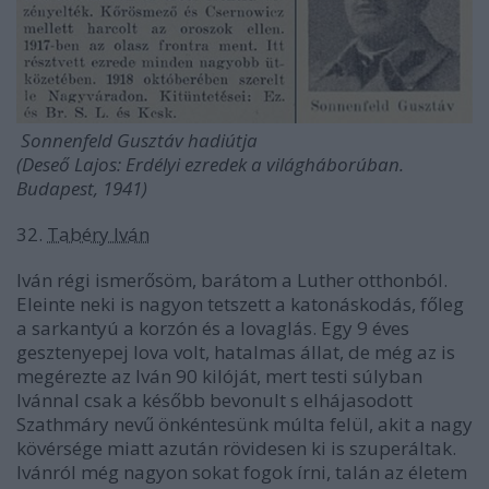
Sonnenfeld Gusztáv hadiútja
(Deseő Lajos: Erdélyi ezredek a világháborúban.
Budapest, 1941)
32.
Tabéry Iván
Iván régi ismerősöm, barátom a Luther otthonból.
Eleinte neki is nagyon tetszett a katonáskodás, főleg
a sarkantyú a korzón és a lovaglás. Egy 9 éves
gesztenyepej lova volt, hatalmas állat, de még az is
megérezte az Iván 90 kilóját, mert testi súlyban
Ivánnal csak a később bevonult s elhájasodott
Szathmáry nevű önkéntesünk múlta felül, akit a nagy
kövérsége miatt azután rövidesen ki is szuperáltak.
Ivánról még nagyon sokat fogok írni, talán az életem