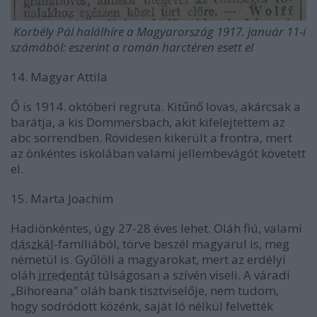
Korbély Pál halálhíre a Magyarország 1917. január 11-i
számából: eszerint a román harctéren esett el
14. Magyar Attila
Ő is 1914. októberi regruta. Kitűnő lovas, akárcsak a
barátja, a kis Dommersbach, akit kifelejtettem az
abc sorrendben. Rövidesen kikerült a frontra, mert
az önkéntes iskolában valami jellembevágót követett
el.
15. Marta Joachim
Hadiönkéntes, úgy 27-28 éves lehet. Oláh fiú, valami
dászkál
-famíliából, törve beszél magyarul is, meg
németül is. Gyűlöli a magyarokat, mert az erdélyi
oláh
irredentát
túlságosan a szívén viseli. A váradi
„Bihoreana” oláh bank tisztviselője, nem tudom,
hogy sodródott közénk, saját ló nélkül felvették