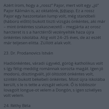
Azért írom, hogy a „rossz” Pajor, mert volt egy „jó”
Pajor Kálmán is, az oktatónk,
Kdtasp.
Ez a rossz
Pajor egy haszontalan lump volt, még standbeli
(háború előtti) bukott tiszti vizsgás önkéntes, aki már
– mint önkéntes szakaszvezető – megjárta az orosz
harcteret is s a harctérről vezényelték haza újra
önkéntes iskolába. Alig volt 24–25 éves, de az eszét
már teljesen elitta. Züllött alak volt.
23. Dr. Prodanovics István
Hadiönkéntes, váradi ügyvéd, görög-katholikus volt
s így félig-meddig románnak sorozta magát. Igen jó
modorú, disztingvált, jól öltözött önkéntes volt,
szintén bukott békebeli önkéntes. Most újra iskolába
került, s le is tette a vizsgát velünk. Ő is többször
lovagolt longue-ot velem a Dongón, s igen szívélyes
volt velem.
24. Réthy Béla