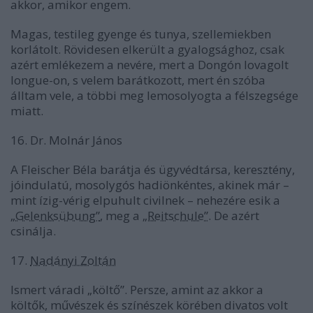
akkor, amikor engem.
Magas, testileg gyenge és tunya, szellemiekben
korlátolt. Rövidesen elkerült a gyalogsághoz, csak
azért emlékezem a nevére, mert a Dongón lovagolt
longue-on, s velem barátkozott, mert én szóba
álltam vele, a többi meg lemosolyogta a félszegsége
miatt.
16. Dr. Molnár János
A Fleischer Béla barátja és ügyvédtársa, keresztény,
jóindulatú, mosolygós hadiönkéntes, akinek már –
mint ízig-vérig elpuhult civilnek – nehezére esik a
„Gelenksübung”
, meg a
„Reitschule”
. De azért
csinálja.
17.
Nadányi Zoltán
Ismert váradi „költő”. Persze, amint az akkor a
költők, művészek és színészek körében divatos volt