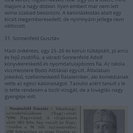
majom a nagy dobon. Ilyen embert már nem lett
volna szabad besorozni. A katonáskodás alatt egy
kicsit megemberesedett, de nyimnyám jellege nem
változott.
31. Sonnenfeld Gusztáv
Hadi önkéntes, úgy 25-26 év körüli túltáplált, jó arcú
és fejű zsidófiú, a váradi Sonnenfeld Adolf
könyvkereskedő és nyomdatulajdonos fia. Az iskola
viccmeistere Bodó Attilával együtt. Általában
jókedvű, szellemeskedő fiatalember, aki komédiának
vette az egész katonaságot. Tanulni azért tanult s le
is tette rendesen a tiszti vizsgát, de a lovaglás nagy
gyengéje volt.