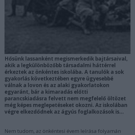
Hősünk lassanként megismerkedik bajtársaival,
akik a legkülönbözőbb társadalmi háttérrel
érkeztek az önkéntes iskolába. A tanulók a sok
gyakorlás következtében egyre ügyesebbé
válnak a lovon és az alaki gyakorlatokon
egyaránt, bár a kimaradás előtti
parancskiadásra felvett nem megfelelő öltözet
még képes meglepetéseket okozni. Az iskolában
végre elkezdődnek az ágyús foglalkozások is…
Nem tudom, az önkéntesi évem leírása folyamán