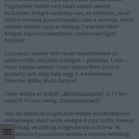
Zugsführer Hefele nem talált ebben semmi
különöset, elvégre vasárnap van, az önkéntes „urak”
sétálni mennek parancskiadás után a városba. Annál
inkább szemet szúrt ez Kdtasp. Tatárnak! Mit!?
Maguk a parancskiadáshoz „szalonnadrágot”
húznak?
Locs-pocs, olvadó hólé-tavak terpeszkedtek az
udvaron! No, várjatok bitangok – gondolta Tatár –
most kitolok veletek! Talán bizony Róth Zolin is
pantalló volt, meg még vagy 3-4 önkéntesen,
Fleischer Bélán, Bulla Sanyin?
Tatár kiadja az
ordrét
:
„Befehlsausgabe”
½ 11-kor;
most ½ 10 van, addig
„Fussexerzieren!”
!
Hej, de áldottuk! Zugsführer Hefele mindenképpen
emberséges akart lenni, elvégre ő csak tudta, mennyi
fáradtság, vesződség a regrutának a csizma- és
sarkantyúszíj pucolástól kezdve a köpeny kefélésig