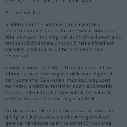
ürességét. Jogász volt, a papa fiacskája.
35. Urszényi Kari
Később vonult be hozzánk, a régi gyerekkori
játszótársam, később, az Endre révén rokonom is.
Róla is sokszor írok még, bár az önkéntesi évem alatt
nem sok közös élményünk volt ő már a következő
önkéntesi iskolába került be, amikor én már
vizsgáztam.
Bizony, a körülbelül 100–110 önkéntes közül én
többnek a nevére nem igen emlékezem. Egyrészt,
mert azóta már 32 év eltelt, másrészt meg azért,
mert ezek, a többiek részint minden különösebb
karakter nélküli tucat alakok voltak, részint meg
azért, mert az én életemet alig érintették.
No, de visszatérek a mindennapokra. A szombati
éjfélig való kimaradást eleinte nem igen vettem
igénybe, mindössze talán ha átmentünk az öreg