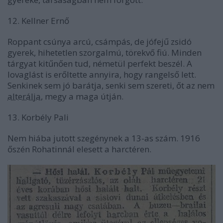
12. Kellner Ernő
Roppant csúnya arcú, csámpás, de jófejű zsidó
gyerek, hihetetlen szorgalmú, törekvő fiú. Minden
tárgyat kitűnően tud, németül perfekt beszél. A
lovaglást is erőltette annyira, hogy rangelső lett.
Senkinek sem jó barátja, senki sem szereti, őt az nem
alterálja
, megy a maga útján.
13. Korbély Pali
Nem hiába jutott szegénynek a 13-as szám. 1916
őszén Rohatinnál elesett a harctéren.