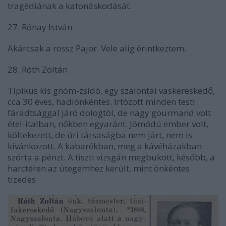
tragédiának a katonáskodását.
27. Rónay István
Akárcsak a rossz Pajor. Vele alig érintkeztem.
28. Róth Zoltán
Tipikus kis gnóm-zsidó, egy szalontai vaskereskedő,
cca 30 éves, hadiönkéntes. Irtózott minden testi
fáradtsággal járó dologtól, de nagy gourmand volt
étel-italban, nőkben egyaránt. Jómódú ember volt,
költekezett, de úri társaságba nem járt, nem is
kívánkozott. A kabarékban, meg a kávéházakban
szórta a pénzt. A tiszti vizsgán megbukott, később, a
harctéren az ütegemhez került, mint önkéntes
tizedes.