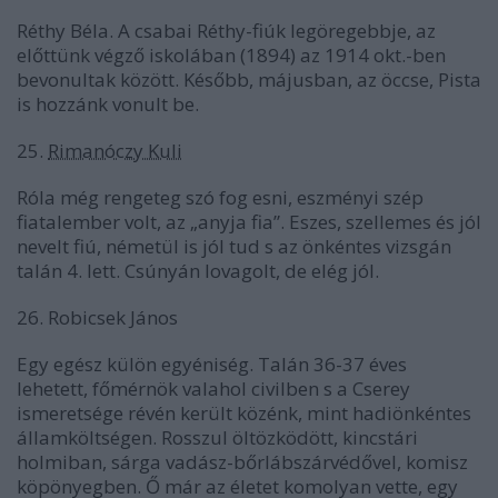
Réthy Béla. A csabai Réthy-fiúk legöregebbje, az
előttünk végző iskolában (1894) az 1914 okt.-ben
bevonultak között. Később, májusban, az öccse, Pista
is hozzánk vonult be.
25.
Rimanóczy Kuli
Róla még rengeteg szó fog esni, eszményi szép
fiatalember volt, az „anyja fia”. Eszes, szellemes és jól
nevelt fiú, németül is jól tud s az önkéntes vizsgán
talán 4. lett. Csúnyán lovagolt, de elég jól.
26. Robicsek János
Egy egész külön egyéniség. Talán 36-37 éves
lehetett, főmérnök valahol civilben s a Cserey
ismeretsége révén került közénk, mint hadiönkéntes
államköltségen. Rosszul öltözködött, kincstári
holmiban, sárga vadász-bőrlábszárvédővel, komisz
köpönyegben. Ő már az életet komolyan vette, egy