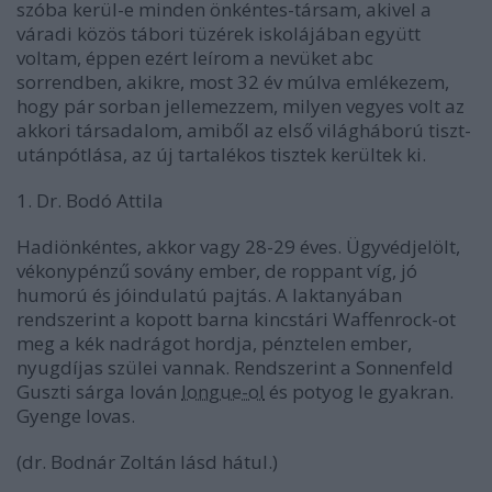
szóba kerül-e minden önkéntes-társam, akivel a
váradi közös tábori tüzérek iskolájában együtt
voltam, éppen ezért leírom a nevüket abc
sorrendben, akikre, most 32 év múlva emlékezem,
hogy pár sorban jellemezzem, milyen vegyes volt az
akkori társadalom, amiből az első világháború tiszt-
utánpótlása, az új tartalékos tisztek kerültek ki.
1. Dr. Bodó Attila
Hadiönkéntes, akkor vagy 28-29 éves. Ügyvédjelölt,
vékonypénzű sovány ember, de roppant víg, jó
humorú és jóindulatú pajtás. A laktanyában
rendszerint a kopott barna kincstári Waffenrock-ot
meg a kék nadrágot hordja, pénztelen ember,
nyugdíjas szülei vannak. Rendszerint a Sonnenfeld
Guszti sárga lován
longue-ol
és potyog le gyakran.
Gyenge lovas.
(dr. Bodnár Zoltán lásd hátul.)