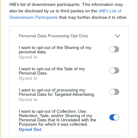
megbukott és kikerült a frontra, mint önkéntes.
IAB’s list of downstream participants. This information may
also be disclosed by us to third parties on the
IAB’s List of
Downstream Participants
that may further disclose it to other
third parties.
Please note that this website/app uses one or more Google
Personal Data Processing Opt Outs
services and may gather and store information including but
not limited to your visit or usage behaviour. You may click to
I want to opt-out of the Sharing of my
personal data.
grant or deny consent to Google and its third-party tags to
Opted In
use your data for below specified purposes in below Google
consent section.
I want to opt-out of the Sale of my
Personal Data.
Opted In
I want to opt-out of processing my
Personal Data for Targeted Advertising.
Opted In
I want to opt-out of Collection, Use,
Retention, Sale, and/or Sharing of my
Personal Data that Is Unrelated with the
Purposes for which it was collected.
Opted Out