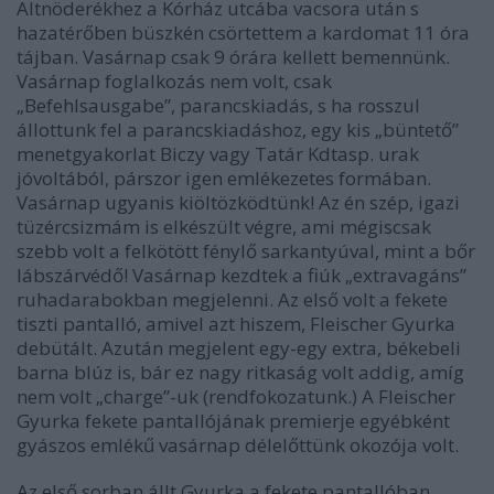
Altnöderékhez a Kórház utcába vacsora után s
hazatérőben büszkén csörtettem a kardomat 11 óra
tájban. Vasárnap csak 9 órára kellett bemennünk.
Vasárnap foglalkozás nem volt, csak
„Befehlsausgabe”, parancskiadás, s ha rosszul
állottunk fel a parancskiadáshoz, egy kis „büntető”
menetgyakorlat Biczy vagy Tatár Kdtasp. urak
jóvoltából, párszor igen emlékezetes formában.
Vasárnap ugyanis kiöltözködtünk! Az én szép, igazi
tüzércsizmám is elkészült végre, ami mégiscsak
szebb volt a felkötött fénylő sarkantyúval, mint a bőr
lábszárvédő! Vasárnap kezdtek a fiúk „extravagáns”
ruhadarabokban megjelenni. Az első volt a fekete
tiszti pantalló, amivel azt hiszem, Fleischer Gyurka
debütált. Azután megjelent egy-egy extra, békebeli
barna blúz is, bár ez nagy ritkaság volt addig, amíg
nem volt „charge”-uk (rendfokozatunk.) A Fleischer
Gyurka fekete pantallójának premierje egyébként
gyászos emlékű vasárnap délelőttünk okozója volt.
Az első sorban állt Gyurka a fekete pantallóban.