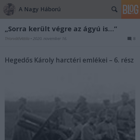
A Nagy Háború
„Sorra került végre az ágyú is…”
THorváthAttila
•
2020. november 16.
8
Hegedős Károly harctéri emlékei – 6. rész