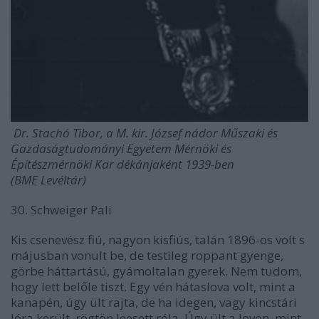
Dr. Stachó Tibor, a M. kir. József nádor Műszaki és
Gazdaságtudományi Egyetem Mérnöki és
Építészmérnöki Kar dékánjaként 1939-ben
(BME Levéltár)
30. Schweiger Pali
Kis csenevész fiú, nagyon kisfiús, talán 1896-os volt s
májusban vonult be, de testileg roppant gyenge,
görbe háttartású, gyámoltalan gyerek. Nem tudom,
hogy lett belőle tiszt. Egy vén hátaslova volt, mint a
kanapén, úgy ült rajta, de ha idegen, vagy kincstári
lóra került, rögtön leesett róla. Úgy ült a lovon, mint