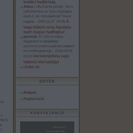
levélért hadbíróság
Atlasz.:
Információt kérnék. Van e
nyilvántartása az orosz fogságba
esett m. kir. honvégeknek? Anyai
A
nagyap...
(
2025.11.07. 20:25
)
Nagy Háború orosz fogságba
esett magyar hadifoglyai
jajnemár:
És 142 év múlva,
megtörtént a táblaállítás!
pannonrtv.com/rovatok/tarsadalom/
ket-emlektablat-lepl...
(
2025.09.30.
Hertelendyfalva nagy
20:23
)
háborús hősi halottjai
Utolsó 20
EGYÉB
Belépés
Regisztráció
-ös
KÖNYVAJÁNLÓ
 a
ill és
rt
k?