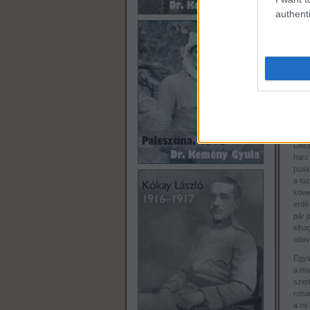
authenti
14
(M. 
Az I
elkés
álló 
hogy
csak 
Dece
harc 
pusk
a tü
köve
erdő 
pár 
elhag
odava
Egysz
a ma
szerb
roha
a mi 