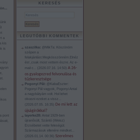
KERESÉS
ön...
úink
l
et
LEGUTÓBBI KOMMENTEK
t a
a kis
szaszilka:
@MikTa: Köszönöm
k is
szépen a
felakjánlást.Megkösszönném.Elnéz
ést ,csak most vettem észre. Az e-
ovány
A 26-
nagyon
mail c...
(
2026.07.16. 14:50
)
e,
os gyalogezred felvonulása és
et.
tűzkeresztsége
Pogonyi Pál:
@KabaEszter:
Pogonyi Pál vagyok, Pogonyi Antal
telen
a nagybátyám volt. Hol lehet
olvasni ezeket a vissz...
lékos
De mi lett az
(
2026.07.05. 16:35
)
újságírókkal?
layerke28:
Antal 1929-ben
a pont
újranősült, Szántó (Weisz)
ásait,
Erzsébetet vette feleségül.
Származásuk ellenére mindket...
Szerelmes
(
2026.01.14. 00:36
)