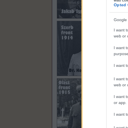
ha V
Opted 
azt 
Való
Google 
Ekko
botj
főhad
I want t
néme
web or d
vonul
jelen
I want t
fleg
purpose
a né
besz
I want 
I want t
web or d
I want t
or app.
I want t
I want t