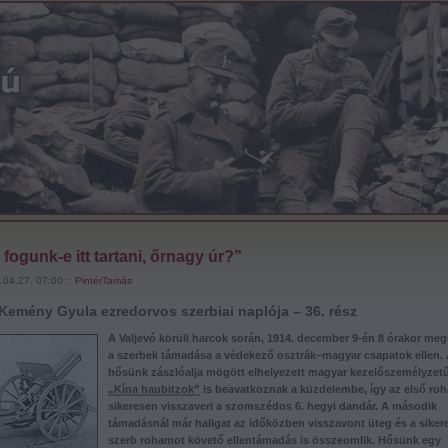
 fogunk-e itt tartani, őrnagy úr?”
.04.27. 07:00 ::
PintérTamás
 Kemény Gyula ezredorvos szerbiai naplója – 36. rész
A Valjevó körüli harcok során, 1914. december 9-én 8 órakor meg
a szerbek támadása a védekező osztrák–magyar csapatok ellen. 
hősünk zászlóalja mögött elhelyezett magyar kezelőszemélyzet
„Kína haubitzok”
is beavatkoznak a küzdelembe, így az első ro
sikeresen visszaveri a szomszédos 6. hegyi dandár. A második
támadásnál már hallgat az időközben visszavont üteg és a siker
szerb rohamot követő ellentámadás is összeomlik. Hősünk egy