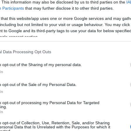
. This information may also be disclosed by us to third parties on the
IA
Participants
that may further disclose it to other third parties.
 that this website/app uses one or more Google services and may gath
including but not limited to your visit or usage behaviour. You may click 
 to Google and its third-party tags to use your data for below specifi
ogle consent section.
l Data Processing Opt Outs
o opt-out of the Sharing of my personal data.
In
o opt-out of the Sale of my Personal Data.
14M 10 cm-es Skoda „Kína tábori tarack” tüzelési pozícióban hátulról nézve
In
Christian Ortner: The Austro–Hungarian Artillery from 1867 to 1918. Technology, Organizatio
Tactics című kötetéből)
to opt-out of processing my Personal Data for Targeted
ing.
ön a megfigyelő kadettjára gondolok, majd némi habozás után el is mondom neki az esetet. 
In
 baj legyen!” – hangzik a joviális válasz. Most mit szóljon, mit gondoljon az ember. Hisz ezek
enetes emberek. Majd azt mondom neki, hogy itt ezen a helyen még ma biztosan elfogják őket
o opt-out of Collection, Use, Retention, Sale, and/or Sharing
s a lovaimat megyek felpakolni és hátra küldeni, azután meg hogy lehetett a csapatok mögé e
ersonal Data that Is Unrelated with the Purposes for which it
l állítani fel az ágyúkat, hisz a közelben a szabadban fekvő 30-asokat agyonnyomja a légny
lected.