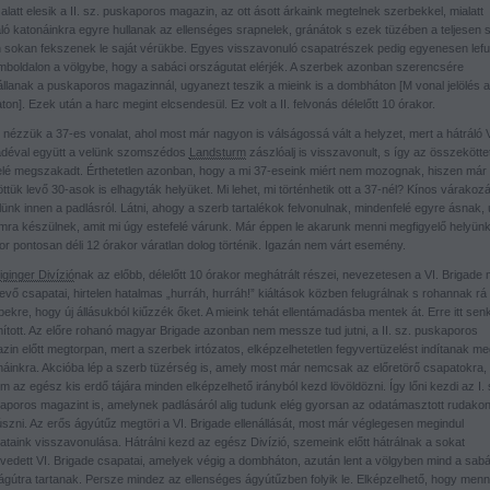
alatt elesik a II. sz. puskaporos magazin, az ott ásott árkaink megtelnek szerbekkel, mialatt
áló katonáinkra egyre hullanak az ellenséges srapnelek, gránátok s ezek tüzében a teljesen 
n sokan fekszenek le saját vérükbe. Egyes visszavonuló csapatrészek pedig egyenesen lefu
mboldalon a völgybe, hogy a sabáci országutat elérjék. A szerbek azonban szerencsére
llanak a puskaporos magazinnál, ugyanezt teszik a mieink is a dombháton [M vonal jelölés a
ton]. Ezek után a harc megint elcsendesül. Ez volt a II. felvonás délelőtt 10 órakor.
 nézzük a 37-es vonalat, ahol most már nagyon is válságossá vált a helyzet, mert a hátráló V
adéval együtt a velünk szomszédos
Landsturm
zászlóalj is visszavonult, s így az összekötte
felé megszakadt. Érthetetlen azonban, hogy a mi 37-eseink miért nem mozognak, hiszen már
tük levő 30-asok is elhagyták helyüket. Mi lehet, mi történhetik ott a 37-nél? Kínos várakoz
lünk innen a padlásról. Látni, ahogy a szerb tartalékok felvonulnak, mindenfelé egyre ásnak, 
mra készülnek, amit mi úgy estefelé várunk. Már éppen le akarunk menni megfigyelő helyünk
or pontosan déli 12 órakor váratlan dolog történik. Igazán nem várt esemény.
ginger Divízió
nak az előbb, délelőtt 10 órakor meghátrált részei, nevezetesen a VI. Brigade
vő csapatai, hirtelen hatalmas „hurráh, hurráh!” kiáltások közben felugrálnak s rohannak rá
ekre, hogy új állásukból kiűzzék őket. A mieink tehát ellentámadásba mentek át. Erre itt sen
ított. Az előre rohanó magyar Brigade azonban nem messze tud jutni, a II. sz. puskaporos
zin előtt megtorpan, mert a szerbek irtózatos, elképzelhetetlen fegyvertüzelést indítanak me
náinkra. Akcióba lép a szerb tüzérség is, amely most már nemcsak az előretörő csapatokra,
 az egész kis erdő tájára minden elképzelhető irányból kezd lövöldözni. Így lőni kezdi az I. 
aporos magazint is, amelynek padlásáról alig tudunk elég gyorsan az odatámasztott rudako
úszni. Az erős ágyútűz megtöri a VI. Brigade ellenállását, most már véglegesen megindul
ataink visszavonulása. Hátrálni kezd az egész Divízió, szemeink előtt hátrálnak a sokat
vedett VI. Brigade csapatai, amelyek végig a dombháton, azután lent a völgyben mind a sabá
ágútra tartanak. Persze mindez az ellenséges ágyútűzben folyik le. Elképzelhető, hogy menn