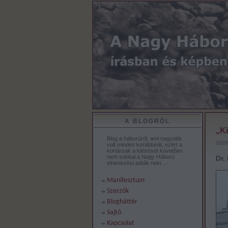
A BLOGRÓL
„Ki
Blog a háborúról, ami nagyobb
2020
volt minden korábbinál, ezért a
kortársak a kitörését követően
nem sokkal a Nagy Háború
Dr.
elnevezést adták neki…
Manifesztum
Szerzők
Blogháttér
Sajtó
Kapcsolat