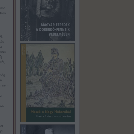
sima
tnak
I.
tés
 a
ással
új
ről,
 még
 a
ki sem
g
sz.
n
ci
yi