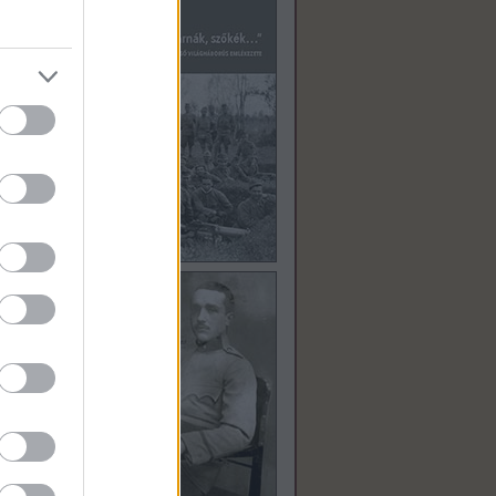
yan
á!”
n a
g
al a
ész
yarra
z már
.