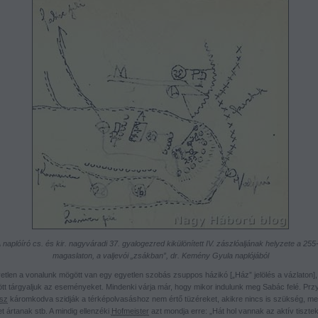
 naplóíró cs. és kir. nagyváradi 37. gyalogezred kikülönített IV. zászlóaljának helyzete a 255
magaslaton, a valjevói „zsákban”, dr. Kemény Gyula naplójából
etlen a vonalunk mögött van egy egyetlen szobás zsuppos házikó [„Ház” jelölés a vázlaton],
tt tárgyaljuk az eseményeket. Mindenki várja már, hogy mikor indulunk meg Sabác felé. Przyb
sz
káromkodva szidják a térképolvasáshoz nem értő tüzéreket, akikre nincs is szükség, me
t ártanak stb. A mindig ellenzéki
Hofmeister
azt mondja erre: „Hát hol vannak az aktív tiszte