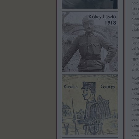
perc 
hátr
réte
a do
megá
vázla
Most
Brig
bal 
mögöt
figye
roha
amik
A
Goi
megle
szerb
szám
maga
kato
hanem
pusk
lecs
csap
szen
orsz