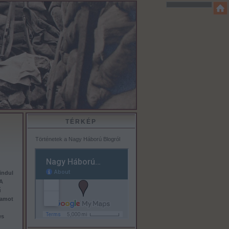
TÉRKÉP
Történetek a Nagy Háború Blogról
indul
A
ű
hamot
es