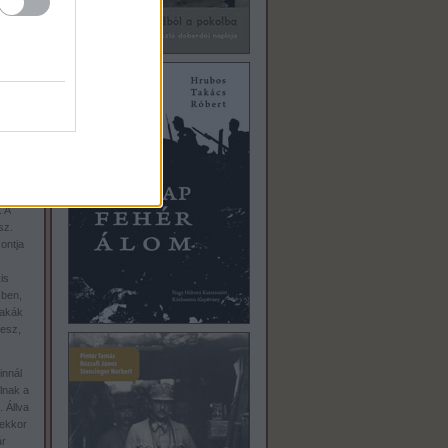
jtott
n and
réten
dják,
majd
 A
sz.
ontja
is
zben,
bakák
lesz,
innál
lnak a
 Állva
nekkor
ár