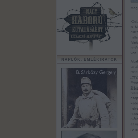
megi
Közb
is. 
elde
hall
felel
erdőt
van.
NAPLÓK, EMLÉKIRATOK
A ba
tarta
rossz
Przy
Megmu
Brig
harag
csapa
kadet
hely
hoss
8 óra
ez ug
roha