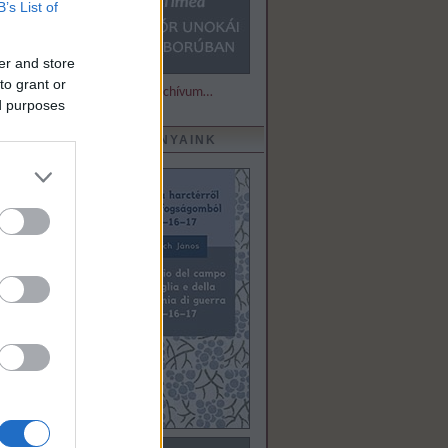
B’s List of
er and store
to grant or
Részletek és archívum…
ed purposes
KIADVÁNYAINK
n and
„Csak
, már
nnyire
omás,