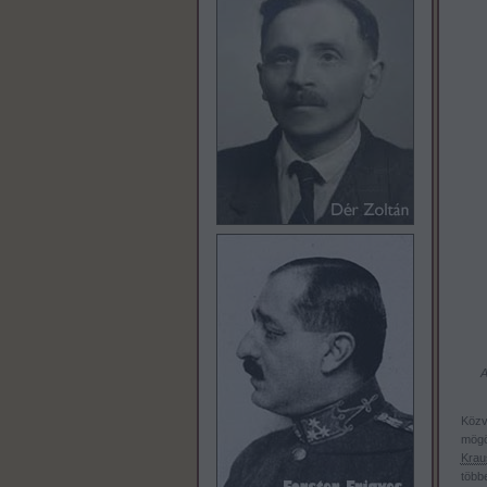
A
Közv
mögö
Krau
többe