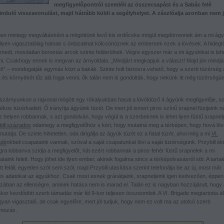
megfigyelőpontról szemléli az összecsapást és a Sabác felé
nduló visszavonulást, majd hátrább küldi a segélyhelyet. A zászlóalja azonban nem j
en mintegy megváltásként a mögöttünk levő kis erdőcske mögül megdörrennek ám a mi ágy
Milyen vigasztalólag hatnak s önbizalmat kölcsönöznek az embernek ezek a lövések. A hidegtő
rmedt, mosdatlan borostás arcok szinte felderülnek. Végre egyszer már a mi ágyúinkat is leh
ani. Csakhogy ennek is megvan az árnyoldala. „Mindjárt megkapjuk a választ! Majd jön mindjár
et!” – mondogatják egymás közt a bakák. Szinte holt biztosra vehető, hogy a szerb tüzérség 
 és környékét tűz alá fogja venni, ők talán nem is gondolták, hogy nekünk itt még tüzérségün
lszárnyunkon a rajvonal mögött egy rókalyukban hasal a lövöldöző 4 ágyúnk megfigyelője, s
lékos tüzérkadett. Ő irányítja ágyúink tüzét. De mert jól ismert piros színű srapnel füstjeink 
 helyen robbannak, s azt gondolván, hogy végül is a szerbeknek is lehet ilyen füstű srapnelj
bill százados
odamegy a megfigyelőhöz s kéri, hogy mutatná meg a térképen, hogy hová löv
tatja. De szinte hihetetlen, oda dirigálja az ágyúk tüzét ez a fiatal tüzér, ahol még a mi
VI.
adé
nkbeli csapataink vannak, szóval a saját csapatunkat lövi a saját tüzérségünk. Przybill ék
ra lobbanva szidja a megfigyelőt, hát ezért robbannak a piros-fehér füstű srapnelek a mi
taink felett. Hogy jöhet ide ilyen ember, akinek fogalma sincs a térképolvasásról stb. A tarta
t feláll, egyetlen szót sem szól, majd Przybill utasítása szerint telefonálja be az új, most már
es adatokat az ágyúkhoz. Csak most esnek gránátjaink, srapneljeink igen kedvezően, éppen
zában az ellenségre, aminek hatása nem is marad el. Talán ez is nagyban hozzájárult, hogy 
kor kezdődött szerb támadás már fél 9-kor teljesen összeomlott. A VI. Brigade megtartotta áll
yan vigasztaló, de csak egyelőre, mert jól tudjuk, hogy nem ez volt ma az utolsó szerb
mozás.