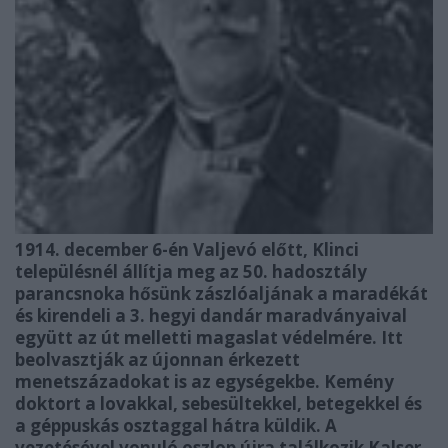
1914. december 6-én Valjevó előtt, Klinci
településnél állítja meg az 50. hadosztály
parancsnoka hősünk zászlóaljának a maradékát
és kirendeli a 3. hegyi dandár maradványaival
együtt az út melletti magaslat védelmére. Itt
beolvasztják az újonnan érkezett
menetszázadokat is az egységekbe. Kemény
doktort a lovakkal, sebesültekkel, betegekkel és
a géppuskás osztaggal hátra küldik. A
vezetésével vonuló oszlop újra találkozik Kalser