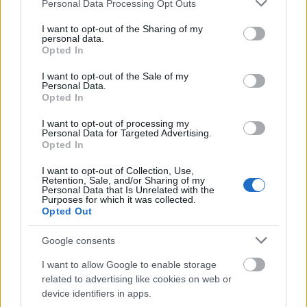
Please note that this website/app uses one or more Google
Personal Data Processing Opt Outs
Gyors ügetésben lovascsapat tűnik fel mögöttünk,
services and may gather and store information including but
csupa köpenybe burkolózott alak. Mintha ismerősök
not limited to your visit or usage behaviour. You may click to
I want to opt-out of the Sharing of my
volnának. Amikor mellénk érnek, lépésbe fognak, s a
personal data.
grant or deny consent to Google and its third-party tags to
vezetőjük azt kérdezi, hogy miféle csapat ez?
Opted In
use your data for below specified purposes in below Google
Jelentem, hogy a 37-es gépfegyverosztagot stb.
consent section.
I want to opt-out of the Sale of my
viszem. „Hát micsoda parancsnok vagyok én, miért
Personal Data.
nem maradok a géppuskáimmal ott fent a lineában,
Opted In
hát én nem tudom, hogy hol a helyem stb. stb.?” –
I want to opt-out of processing my
zúdul rám a szidás. Ha ezek tudnák, hogy én orvos
Personal Data for Targeted Advertising.
vagyok. Azt próbálom a nagy zavaromban alázattal
Opted In
jelenteni, hogy eddig a gépfegyverek sohasem voltak
bent a
lineában
, hanem hátrább valahol (!). Igen
I want to opt-out of Collection, Use,
Retention, Sale, and/or Sharing of my
offenzívában, de defenzívában a lineában a helyük,
Personal Data that Is Unrelated with the
Purposes for which it was collected.
azonnal vigye vissza gépfegyvereit a csapatához,
Opted Out
értette?
„Jawohl!”
– válaszolom zavartan. Mit is
tehetnék mást. De azért mégis megkérdezem, hogy
Google consents
kitől kapom ezt a parancsot. Az előbbi egyén
válaszra sem méltat, helyette egy egészen sipítozó
I want to allow Google to enable storage
asszonyos hang adja meg a választ: „Von Seiner
related to advertising like cookies on web or
Exellenz Kalser!” Ahogy később megtudtam, ez meg
device identifiers in apps.