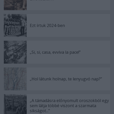
Ezt írtuk 2024-ben
„Si, si, casa, evviva la pace!”
„Hol látunk holnap, te lenyugvó nap?”
„A támadásra előnyomult oroszokból egy
sem látja többé viszont a szarmata
síkságot...”