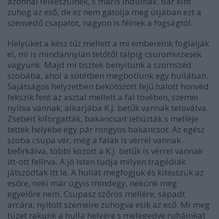
azonnal felkészülnek, s máris indulnak. Bár kint
zuhog az eső, de ez nem gátolja meg útjában ezt a
szenvedő csapatot, nagyon is félnek a fogságtól.
Helyüket a kész tűz mellett a mi embereink foglalják
el, mi is mindannyian tetőtől talpig csuromvizesek
vagyunk. Majd mi tisztek benyitunk a szomszéd
szobába, ahol a sötétben megbotlunk egy hullában.
Sajátságos helyzetben bekötözött fejű halott honvéd
fekszik fent az asztal mellett a fal tövében, szemei
nyitva vannak, alkarjába K.J. betűk vannak tetoválva.
Zsebeit kiforgatták, bakancsait lehúzták s melléje
tettek helyébe egy pár rongyos bakancsot. Az egész
szoba csupa vér, még a falak is vérrel vannak
befirkálva, többi között a K.J. betűk is vérrel vannak
itt-ott felírva. A jó Isten tudja milyen tragédiák
játszódtak itt le. A hullát megfogjuk és kitesszük az
esőre, neki már úgyis mindegy, nekünk meg
egyelőre nem. Csupasz szőrös mellére, sápadt
arcára, nyitott szemeire zuhogva esik az eső. Mi meg
tüzet rakunk a hulla helyére s melegedve ruháinkat