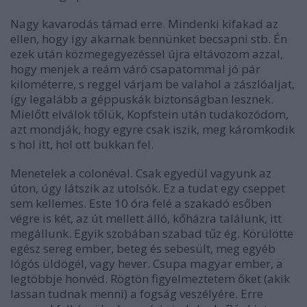
Nagy kavarodás támad erre. Mindenki kifakad az
ellen, hogy így akarnak bennünket becsapni stb. Én
ezek után közmegegyezéssel újra eltávozom azzal,
hogy menjek a reám váró csapatommal jó pár
kilométerre, s reggel várjam be valahol a zászlóaljat,
így legalább a géppuskák biztonságban lesznek.
Mielőtt elválok tőlük, Kopfstein után tudakozódom,
azt mondják, hogy egyre csak iszik, meg káromkodik
s hol itt, hol ott bukkan fel.
Menetelek a colonéval. Csak egyedül vagyunk az
úton, úgy látszik az utolsók. Ez a tudat egy cseppet
sem kellemes. Este 10 óra felé a szakadó esőben
végre is két, az út mellett álló, kőházra találunk, itt
megállunk. Egyik szobában szabad tűz ég. Körülötte
egész sereg ember, beteg és sebesült, meg egyéb
lógós üldögél, vagy hever. Csupa magyar ember, a
legtöbbje honvéd. Rögtön figyelmeztetem őket (akik
lassan tudnak menni) a fogság veszélyére. Erre