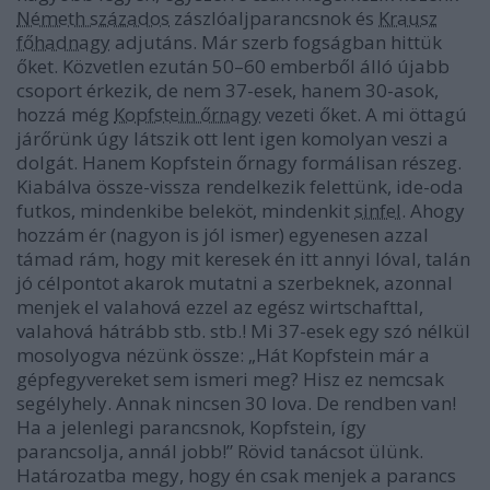
Németh százados
zászlóaljparancsnok és
Krausz
főhadnagy
adjutáns. Már szerb fogságban hittük
őket. Közvetlen ezután 50–60 emberből álló újabb
csoport érkezik, de nem 37-esek, hanem 30-asok,
hozzá még
Kopfstein őrnagy
vezeti őket. A mi öttagú
járőrünk úgy látszik ott lent igen komolyan veszi a
dolgát. Hanem Kopfstein őrnagy formálisan részeg.
Kiabálva össze-vissza rendelkezik felettünk, ide-oda
futkos, mindenkibe beleköt, mindenkit
sinfel
. Ahogy
hozzám ér (nagyon is jól ismer) egyenesen azzal
támad rám, hogy mit keresek én itt annyi lóval, talán
jó célpontot akarok mutatni a szerbeknek, azonnal
menjek el valahová ezzel az egész wirtschafttal,
valahová hátrább stb. stb.! Mi 37-esek egy szó nélkül
mosolyogva nézünk össze: „Hát Kopfstein már a
gépfegyvereket sem ismeri meg? Hisz ez nemcsak
segélyhely. Annak nincsen 30 lova. De rendben van!
Ha a jelenlegi parancsnok, Kopfstein, így
parancsolja, annál jobb!” Rövid tanácsot ülünk.
Határozatba megy, hogy én csak menjek a parancs