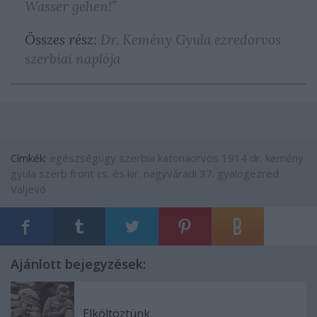
Wasser gehen!”
Összes rész:
Dr. Kemény Gyula ezredorvos
szerbiai naplója
Címkék:
egészségügy
szerbia
katonaorvos
1914
dr. kemény
gyula
szerb front
cs. és kir. nagyváradi 37. gyalogezred
Valjevó
Ajánlott bejegyzések:
Elköltöztünk