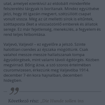
utat, amelyet ezenkívül az eldobált mindenféle
felszerelési tárgyak is borítanak. Mindez együttvéve
jelzi, hogy itt igazán megvert, szétzüllött csapat
vonult vissza. Még az út melletti sírok is eltűntek,
széttaposta őket a visszaözönlő emberek és állatok
serege. Ez már fejetlenség, menekülés, a fegyelem és
rend teljes felbomlása.
Valjevó, Valjevó! – ez egyelőre a jelszó. Szinte
halottian csendes az éjszaka mögöttünk. Csak
valahol messze-messze hallatszanak tompa
ágyúdörgések, mint valami távoli égdörgés. Közben
megvirrad. Bőrig ázva, a szó szoros értelmében
csuromvizesen, érkezünk meg Valjevóba 1914.
december 7-én kora hajnalban, decemberi
hidegben.
Következő rész:
„Die Hunde sollen ins