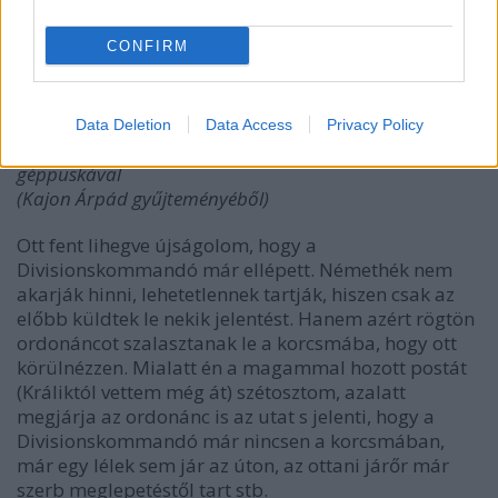
CONFIRM
Data Deletion
Data Access
Privacy Policy
Géppuskás osztag lóra málházott Schwarzlose
géppuskával
(Kajon Árpád gyűjteményéből)
Ott fent lihegve újságolom, hogy a
Divisionskommandó már ellépett. Némethék nem
akarják hinni, lehetetlennek tartják, hiszen csak az
előbb küldtek le nekik jelentést. Hanem azért rögtön
ordonáncot szalasztanak le a korcsmába, hogy ott
körülnézzen. Mialatt én a magammal hozott postát
(Králiktól vettem még át) szétosztom, azalatt
megjárja az ordonánc is az utat s jelenti, hogy a
Divisionskommandó már nincsen a korcsmában,
már egy lélek sem jár az úton, az ottani járőr már
szerb meglepetéstől tart stb.