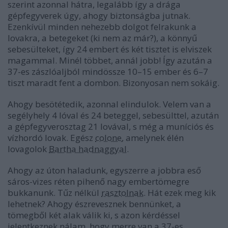
szerint azonnal hátra, legalább így a drága
gépfegyverek úgy, ahogy biztonságba jutnak.
Ezenkívül minden nehezebb dolgot felrakunk a
lovakra, a betegeket (ki nem az már?), a könnyű
sebesülteket, így 24 embert és két tisztet is elviszek
magammal. Minél többet, annál jobb! Így azután a
37-es zászlóaljból mindössze 10–15 ember és 6–7
tiszt maradt fent a dombon. Bizonyosan nem sokáig.
Ahogy besötétedik, azonnal elindulok. Velem van a
segélyhely 4 lóval és 24 beteggel, sebesülttel, azután
a gépfegyverosztag 21 lovával, s még a muníciós és
vízhordó lovak. Egész
colone
, amelynek élén
lovagolok
Bartha hadnaggyal
.
Ahogy az úton haladunk, egyszerre a jobbra eső
sáros-vizes réten pihenő nagy embertömegre
bukkanunk. Tűz nélkül
rasztolnak
. Hát ezek meg kik
lehetnek? Ahogy észrevesznek bennünket, a
tömegből két alak válik ki, s azon kérdéssel
jelentkeznek nálam, hogy merre van a 37-es