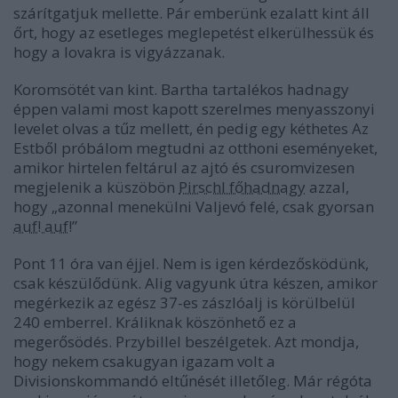
szárítgatjuk mellette. Pár emberünk ezalatt kint áll
őrt, hogy az esetleges meglepetést elkerülhessük és
hogy a lovakra is vigyázzanak.
Koromsötét van kint. Bartha tartalékos hadnagy
éppen valami most kapott szerelmes menyasszonyi
levelet olvas a tűz mellett, én pedig egy kéthetes Az
Estből próbálom megtudni az otthoni eseményeket,
amikor hirtelen feltárul az ajtó és csuromvizesen
megjelenik a küszöbön
Pirschl főhadnagy
azzal,
hogy „azonnal menekülni Valjevó felé, csak gyorsan
auf! auf!
”
Pont 11 óra van éjjel. Nem is igen kérdezősködünk,
csak készülődünk. Alig vagyunk útra készen, amikor
megérkezik az egész 37-es zászlóalj is körülbelül
240 emberrel. Králiknak köszönhető ez a
megerősödés. Przybillel beszélgetek. Azt mondja,
hogy nekem csakugyan igazam volt a
Divisionskommandó eltűnését illetőleg. Már régóta