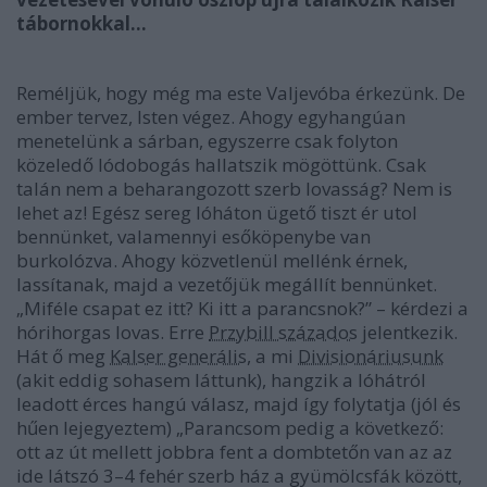
tábornokkal…
Reméljük, hogy még ma este Valjevóba érkezünk. De
ember tervez, Isten végez. Ahogy egyhangúan
menetelünk a sárban, egyszerre csak folyton
közeledő lódobogás hallatszik mögöttünk. Csak
talán nem a beharangozott szerb lovasság? Nem is
lehet az! Egész sereg lóháton ügető tiszt ér utol
bennünket, valamennyi esőköpenybe van
burkolózva. Ahogy közvetlenül mellénk érnek,
lassítanak, majd a vezetőjük megállít bennünket.
„Miféle csapat ez itt? Ki itt a parancsnok?” – kérdezi a
hórihorgas lovas. Erre
Przybill százados
jelentkezik.
Hát ő meg
Kalser generális
, a mi
Divisionáriusunk
(akit eddig sohasem láttunk), hangzik a lóhátról
leadott érces hangú válasz, majd így folytatja (jól és
hűen lejegyeztem) „Parancsom pedig a következő:
ott az út mellett jobbra fent a dombtetőn van az az
ide látszó 3–4 fehér szerb ház a gyümölcsfák között,