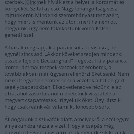
szerbek.
Klinci
nek hívják ezt a helyet, a korcsmát és
környékét. Szitál az eső. Nagy lehangoltság vesz
rajtunk erőt. Mindenki szemrehányást tesz azért,
hogy miért is mentünk az úton, mert ha nem ott
megyünk, úgy nem találkoztunk volna Kalser
generálissal.
A bakák megkapják a parancsot a beásásra, de
egynél sincs ásó. „Akkor köveket szedjen mindenki
össze a feje elé
Deckung
nak!” – egészül ki a parancs.
Ímmel-ámmal tesznek-vesznek az emberek, a
továbbiakban már úgysem ellenőrzi őket senki. Nem
bízik itt egyetlen ember sem a vezetők által beígért
segélycsapatokban. Elkedvetlenedve nézünk le az
útra, ahol zavartalanul menetelnek visszafelé a
megvert csapatrészek. Irigyeljük őket. Úgy látszik,
hogy csak reánk vár valami különösebb sors.
Álldogálunk a szilvafák alatt, amelyekről a szél egyre
a nyakunkba rázza a vizet. Hogy a csapás még
nagyobb legyen, egyszerre csak megérkezik közénk