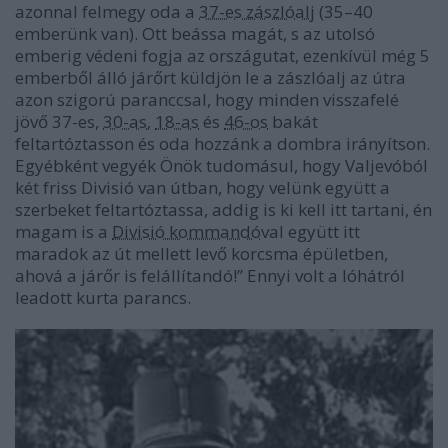
azonnal felmegy oda a
37-es zászlóalj
(35–40
emberünk van). Ott beássa magát, s az utolsó
emberig védeni fogja az országutat, ezenkívül még 5
emberből álló járőrt küldjön le a zászlóalj az útra
azon szigorú paranccsal, hogy minden visszafelé
jövő 37-es,
30-as
,
18-as
és
46-os
bakát
feltartóztasson és oda hozzánk a dombra irányítson.
Egyébként vegyék Önök tudomásul, hogy Valjevóból
két friss Divisió van útban, hogy velünk együtt a
szerbeket feltartóztassa, addig is ki kell itt tartani, én
magam is a
Divisió kommandó
val együtt itt
maradok az út mellett levő korcsma épületben,
ahová a járőr is felállítandó!” Ennyi volt a lóhátról
leadott kurta parancs.