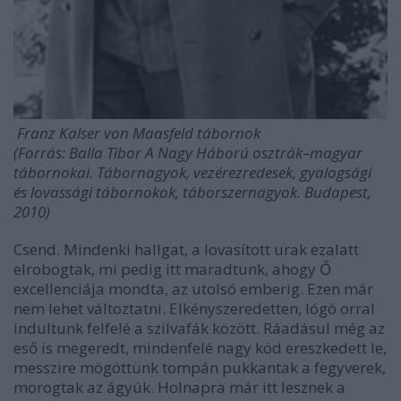
Franz Kalser von Maasfeld tábornok
(Forrás: Balla Tibor A Nagy Háború osztrák–magyar
tábornokai. Tábornagyok, vezérezredesek, gyalogsági
és lovassági tábornokok, táborszernagyok. Budapest,
2010)
Csend. Mindenki hallgat, a lovasított urak ezalatt
elrobogtak, mi pedig itt maradtunk, ahogy Ő
excellenciája mondta, az utolsó emberig. Ezen már
nem lehet változtatni. Elkényszeredetten, lógó orral
indultunk felfelé a szilvafák között. Ráadásul még az
eső is megeredt, mindenfelé nagy köd ereszkedett le,
messzire mögöttünk tompán pukkantak a fegyverek,
morogtak az ágyúk. Holnapra már itt lesznek a