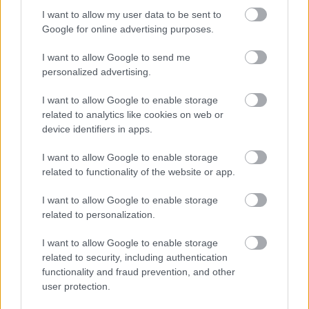
Gjebics vezérkari százados volt. Eztán engem
otthagyva, eltrappolnak az esőben. Milyen könnyű
I want to allow my user data to be sent to
így háborút viselni. Tehát Kalserék, a
Google for online advertising purposes.
Divisionskommandó Nr. 50.
menekül itt. Ők küldtek
I want to allow Google to send me
bennünket ma délután fel arra a dombra. De hát
personalized advertising.
hová mennek ők? Hisz azt ígérték, hogy ők is itt
maradnak velünk, a korcsmában, lent az út mellett.
I want to allow Google to enable storage
Különös gondolat villan meg a fejemben. A
related to analytics like cookies on web or
csapatomat vissza nem viszem, az biztos, hanem
device identifiers in apps.
Barthával és Ballával egyszerűen tovább küldöm
őket az úton, míg én két emberemmel (Koszta és
I want to allow Google to enable storage
Rotár) a lehető leggyorsabban visszasietek a
related to functionality of the website or app.
dombra a zászlóaljhoz.
I want to allow Google to enable storage
related to personalization.
I want to allow Google to enable storage
related to security, including authentication
functionality and fraud prevention, and other
user protection.