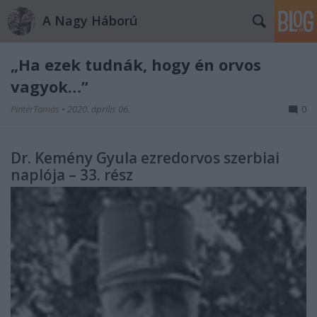
A Nagy Háború
„Ha ezek tudnák, hogy én orvos
vagyok…”
PintérTamás
•
2020. április 06.
0
Dr. Kemény Gyula ezredorvos szerbiai
naplója – 33. rész