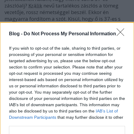
zászlóalj?
Králik
nevű tartalékos zászlós a tömeg
vezetője, rossz németséggel beszél. Ekkor én
magyarra fordítom a szót. Kisül, hogy ő is 37-es s
egyébként belényesi bankhivatalnok, jelenleg pedig
három századot hoz magával egy
33-as
, egy 37-es és
Blog -
Do Not Process My Personal Information
egy
6-os
ezredbelit. A három menetszázad 500
embert tesz ki. Meghökkenünk. Még csak ez
If you wish to opt-out of the sale, sharing to third parties, or
hiányzott. Akkor itt mégis csak készül valami. Lesz
processing of your personal or sensitive information for
tehát ma éjjel, vagy holnap nagy emberélet
targeted advertising by us, please use the below opt-out
pocsékolás. De vesztükre érkeztek ezek ide!
section to confirm your selection. Please note that after your
Kérdezem őket, hogy mi újság? Nem tudnak semmit.
opt-out request is processed you may continue seeing
Így a visszavonulásunk is ismeretlen dolog előttük.
interest-based ads based on personal information utilized by
Hogy lehet ez? No, de annál jobb, mi is hallgatunk
us or personal information disclosed to third parties prior to
róla. Megmutatom Králiknak a dombot, ahol
your opt-out. You may separately opt-out of the further
Kopfsteinékat és a 37-es kommandót megtalálhatja,
disclosure of your personal information by third parties on the
azután elválunk.
IAB’s list of downstream participants. This information may
also be disclosed by us to third parties on the
IAB’s List of
Alig megyek azonban a colonnémmal körülbelül 500
Downstream Participants
that may further disclose it to other
méternyire, amikor hátulról az oly jól ismert
third parties.
kiabálás hangzik fel:
„Links halten, links halten!”