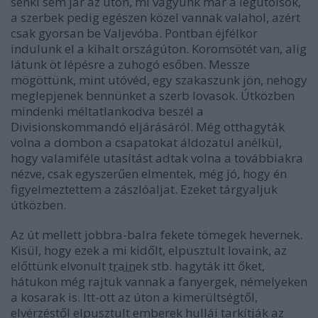
senki sem jár az úton, mi vagyunk már a legutolsók,
a szerbek pedig egészen közel vannak valahol, azért
csak gyorsan be Valjevóba. Pontban éjfélkor
indulunk el a kihalt országúton. Koromsötét van, alig
látunk öt lépésre a zuhogó esőben. Messze
mögöttünk, mint utóvéd, egy szakaszunk jön, nehogy
meglepjenek bennünket a szerb lovasok. Útközben
mindenki méltatlankodva beszél a
Divisionskommandó eljárásáról. Még otthagyták
volna a dombon a csapatokat áldozatul anélkül,
hogy valamiféle utasítást adtak volna a továbbiakra
nézve, csak egyszerűen elmentek, még jó, hogy én
figyelmeztettem a zászlóaljat. Ezeket tárgyaljuk
útközben.
Az út mellett jobbra-balra fekete tömegek hevernek.
Kisül, hogy ezek a mi kidőlt, elpusztult lovaink, az
előttünk elvonult
train
ek stb. hagyták itt őket,
hátukon még rajtuk vannak a fanyergek, némelyeken
a kosarak is. Itt-ott az úton a kimerültségtől,
elvérzéstől elpusztult emberek hullái tarkítják az