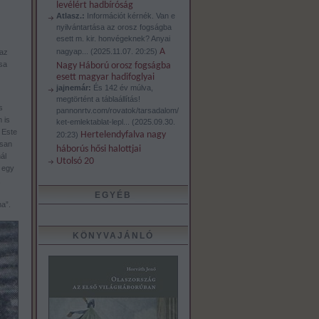
levélért hadbíróság
Atlasz.:
Információt kérnék. Van e
nyilvántartása az orosz fogságba
esett m. kir. honvégeknek? Anyai
A
nagyap...
(
2025.11.07. 20:25
)
 az
sa
Nagy Háború orosz fogságba
esett magyar hadifoglyai
jajnemár:
És 142 év múlva,
megtörtént a táblaállítás!
s
pannonrtv.com/rovatok/tarsadalom/
 is
ket-emlektablat-lepl...
(
2025.09.30.
 Este
Hertelendyfalva nagy
20:23
)
osan
háborús hősi halottjai
ál
Utolsó 20
 egy
,
EGYÉB
ma”.
KÖNYVAJÁNLÓ