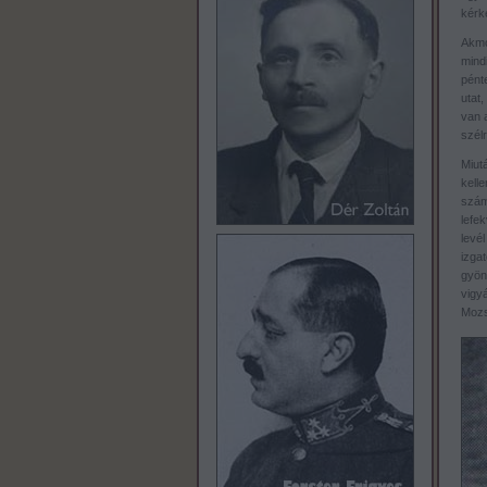
kérk
Akmo
mind
pént
utat,
van a
szél
Miut
kell
szám
lefe
levé
izga
gyöng
vigyá
Mozs