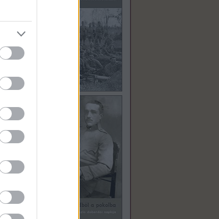
apokat
nek,
ny
pok
is van
s
.”
ta a