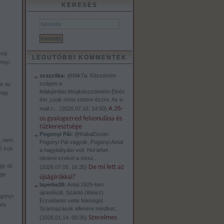
KERESÉS
s
yek
LEGUTÓBBI KOMMENTEK
nnyi
szaszilka:
@MikTa: Köszönöm
szépen a
ak az
felakjánlást.Megkösszönném.Elnéz
hogy
ést ,csak most vettem észre. Az e-
A 26-
mail c...
(
2026.07.16. 14:50
)
os gyalogezred felvonulása és
tűzkeresztsége
Pogonyi Pál:
@KabaEszter:
m, nem
Pogonyi Pál vagyok, Pogonyi Antal
ó írok
a nagybátyám volt. Hol lehet
olvasni ezeket a vissz...
gy az
De mi lett az
(
2026.07.05. 16:35
)
agy
újságírókkal?
layerke28:
Antal 1929-ben
újranősült, Szántó (Weisz)
rgönyt
Erzsébetet vette feleségül.
 és
Származásuk ellenére mindket...
Szerelmes
(
2026.01.14. 00:36
)