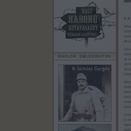
6. A
Megé
küld
kézbe
áll 
[191
ötöd
NAPLÓK, EMLÉKIRATOK
az o
Akmol
újsá
végte
Mive
óhaj
heten
Vörö
ered
kézb
Leve
is m
egés
egyh