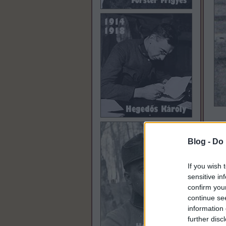
Haso
Blog -
Do 
szin
útjá
déle
If you wish 
drág
sensitive in
bizto
confirm you
hogy
continue se
kike
information 
isme
a rit
further disc
megb