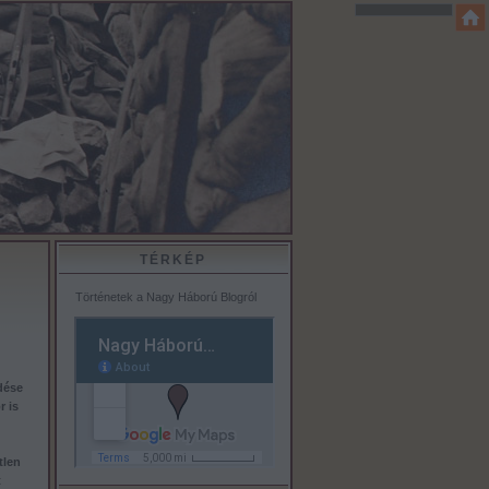
TÉRKÉP
Történetek a Nagy Háború Blogról
dése
 is
tlen
t