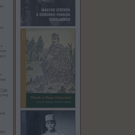
 és
 az
 a
 mert
lyen
om
ette
? Ida
ig meg
ell
után