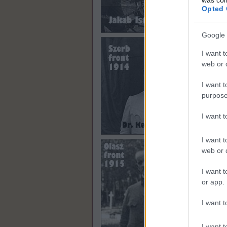
Opted 
Google 
I want t
web or d
I want t
purpose
I want 
Most
hol 
I want t
hogy
web or d
nem 
Mind
I want t
udva
or app.
Dudu
egy,
I want t
„Akmo
Nagy
I want t