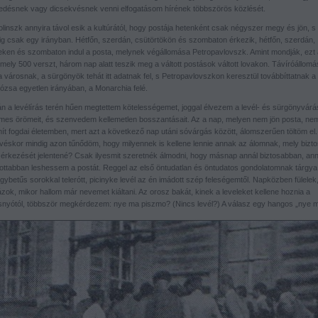
edésnek vagy dicsekvésnek venni elfogatásom hírének többszörös közlését.
linszk annyira távol esik a kultúrától, hogy postája hetenként csak négyszer megy és jön, s
ig csak egy irányban. Hétfőn, szerdán, csütörtökön és szombaton érkezik, hétfőn, szerdán,
eken és szombaton indul a posta, melynek végállomása Petropavlovszk. Amint mondják, ezt
 mely 500 verszt, három nap alatt teszik meg a váltott postások váltott lovakon. Távíróállomá
 városnak, a sürgönyök tehát itt adatnak fel, s Petropavlovszkon keresztül továbbíttatnak a
rózsa egyetlen irányában, a Monarchia felé.
án a levélírás terén hűen megtettem kötelességemet, joggal élvezem a levél- és sürgönyvárá
emes örömeit, és szenvedem kellemetlen bosszantásait. Az a nap, melyen nem jön posta, nem
ít fogdai életemben, mert azt a következő nap utáni sóvárgás között, álomszerűen töltöm el.
kvéskor mindig azon tűnődöm, hogy milyennek is kellene lennie annak az álomnak, mely bizt
l érkezését jelentené? Csak ilyesmit szeretnék álmodni, hogy másnap annál biztosabban, ann
tottabban leshessem a postát. Reggel az első öntudatlan és öntudatos gondolatomnak tárgya
ybetűs sorokkal telerótt, picinyke levél az én imádott szép feleségemtől. Napközben fülelek
zok, mikor hallom már nevemet kiáltani. Az orosz bakát, kinek a leveleket kellene hoznia a
nyótól, többször megkérdezem: nye ma piszmo? (Nincs levél?) A válasz egy hangos „nye 