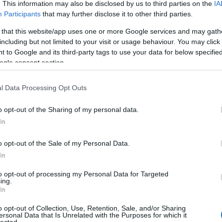
. This information may also be disclosed by us to third parties on the
IA
oznak. Áhítattal teli lélekkel vonulnak vissza közös celláikba, ahol még sokáig beszéd tárgy
Participants
that may further disclose it to other third parties.
zi az első sürgöny.
sta-tavasz első sürgönyfecskéje után megjelenik a második, a harmadik, a többi fecske is. 
 that this website/app uses one or more Google services and may gath
rzik, ragyog a fogoly tisztek arcáról. Már többen vallhatják magukat szerencsésnek és bold
including but not limited to your visit or usage behaviour. You may click 
egy részükre érkezett, rövid tartalmú sürgöny miatt, s hovatovább, szobatársaink között is a
 to Google and its third-party tags to use your data for below specifi
encse gyermekei lesznek néhányan. Ha két fogoly összetalálkozik, az első kérdés ez: kaptá
ogle consent section.
önyt? Mi áll benne?
rgönyök után beköszöntenek a lazarettbe a levelek is. Mindenszentek ünnepén, nov. 1-én m
ból érkezett három levél kelt újabb szenzációt a foglyok közt. Most már egészen biztos, hog
l Data Processing Opt Outs
ecsere köztünk és szeretteink között lehetséges, s ez a tudat nagy mértékben csökkenti a
nytalan idejű fogság nyomasztó hatását, és egyik-másik rabiatikus kollégánk állandó
o opt-out of the Sharing of my personal data.
emetlenkedésének elviselését.
In
ánk azt a jó szokást honosította meg, hogy az első levél vagy sürgöny megérkezésekor fize
inak limonádét, amely ebéd alatt kerül elfogyasztásra, amikor aztán isszuk az édes löttyöt, m
iz a savanyú kumiszt.
o opt-out of the Sale of my Personal Data.
In
to opt-out of processing my Personal Data for Targeted
ing.
In
o opt-out of Collection, Use, Retention, Sale, and/or Sharing
ersonal Data that Is Unrelated with the Purposes for which it
lected.