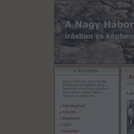
A BLOGRÓL
„Ké
Blog a háborúról, ami nagyobb
2019
volt minden korábbinál, ezért a
kortársak a kitörését követően
nem sokkal a Nagy Háború
Lás
elnevezést adták neki…
Manifesztum
Szerzők
Blogháttér
Sajtó
Kapcsolat