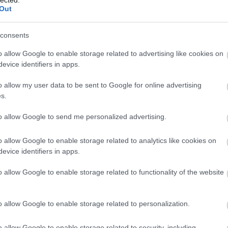
Out
consents
o allow Google to enable storage related to advertising like cookies on
evice identifiers in apps.
o allow my user data to be sent to Google for online advertising
s.
Kumiszivók
to allow Google to send me personalized advertising.
(Forrás: Hadifogoly magyarok története II.)
 már megkettőzött reménységgel felvértezve foglalok várakozási álláspontot: számítom a n
előre, hol hátra; sóhajtozom és imádkozom, majd vészesebbnél vészesebb gondolatok gyötör
o allow Google to enable storage related to analytics like cookies on
 mi baj lehet otthon, de nincs orvosság fájdalmamra, nincs ír sebemre: sem levél, sem sürgö
evice identifiers in apps.
jön számomra.
en reménytől megfosztva, gondolataimba elmélyedve az egyik kört a másik után írom le az
o allow Google to enable storage related to functionality of the website
ron. Vasárnap van, november 15-ike. Mindent hiszek már, csak azt nem, hogy értesítést ka
stól. S íme, a kapun belépő orosz katona, a fafejű sürgönyöket hoz, s a többi között nekem 
 mely Rómában, november 9-én lett feladva, s melynek teljes szövege a következő:
o allow Google to enable storage related to personalization.
linsk Leitnant László prisonnier hongrois (Siberia) Gattio bryef erhalten alles wohl
Fledderu
 örömmel, teljes megnyugvást, határtalan boldogságot okoz a sürgöny. Tehát Dudus megkap
o allow Google to enable storage related to security, including