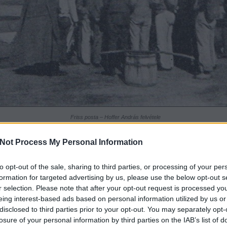
Friss posta – Hoffer András felvétele
(Forrás: Hadifogoly magyarok története II.)
nlóképpen a várakozásnak tövisekkel vegyített virágos mezején táboroznak társaim is, kik
Not Process My Personal Information
tén üstökön ragadták a levélírásnak és sürgönyzésnek minden alkalmát, kipróbálták valamen
t-módját. Az általános türelmetlenség már-már tetőpontjára hág, amikor nagy sokára október 
lőtt megérkezik az első sürgöny a lazarettbe. Micsoda szenzáció!? Micsoda öröm és boldogs
to opt-out of the sale, sharing to third parties, or processing of your per
a kincsnek, a kincsnél értékesebb papírlapnak boldog tulajdonosa egy tartalékos hadnagy, b
formation for targeted advertising by us, please use the below opt-out s
sító társasági könyvelő,
Fischkus
; vele együtt örül mindenki, mert most már biztosan remélhe
r selection. Please note that after your opt-out request is processed y
 papírra vetett gondolataink és érzelmeink
liferánsa
, a posta megtalálta a szuronyokat és gol
eing interest-based ads based on personal information utilized by us or
rülő, hazánkba vezető utat. Akkora az érdeklődés Fischkus sürgönyének látása és tartalmá
disclosed to third parties prior to your opt-out. You may separately opt-
rése iránt, hogy bajtársunk, elejét veendő a szűnni nem akaró csoportos invázióknak, kifügg
ka papírszeletet közszemlére a folyosóra. A foglyok csapatosan zarándokolnak el a szent hel
losure of your personal information by third parties on the IAB’s list of
ámulják az elektromos áram továbbította sorokat, s egy hasonló papírka érkezéséért