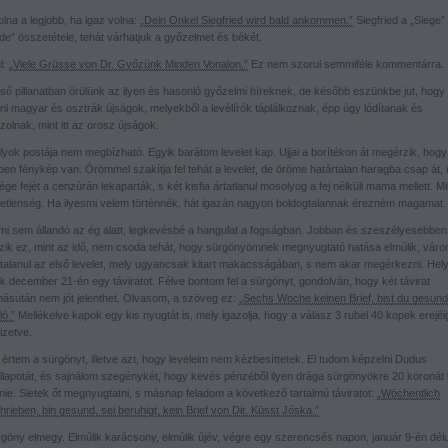
lna a legjobb, ha igaz volna:
„Dein Onkel Siegfried wird bald ankommen.”
Siegfried a „Siege”
de” összetétele, tehát várhatjuk a győzelmet és békét.
l:
„Viele Grüsse von Dr. Győzünk Minden Vonalon.”
Ez nem szorul semmiféle kommentárra.
lső pillanatban örülünk az ilyen és hasonló győzelmi híreknek, de később eszünkbe jut, hogy
oni magyar és osztrák újságok, melyekből a levélírók táplálkoznak, épp úgy lódítanak és
olnak, mint itt az orosz újságok.
lyok postája nem megbízható. Egyik barátom levelet kap. Ujjai a borítékon át megérzik, hogy
ben fénykép van. Örömmel szakítja fel tehát a levelet, de öröme határtalan haragba csap át,
ége fejét a cenzúrán lekaparták, s két kisfia ártatlanul mosolyog a fej nélküli mama mellett. Mi
etlenség. Ha ilyesmi velem történnék, hát igazán nagyon boldogtalannak érezném magamat.
i sem állandó az ég alatt, legkevésbé a hangulat a fogságban. Jobban és szeszélyesebben
ozik ez, mint az idő, nem csoda tehát, hogy sürgönyömnek megnyugtató hatása elmúlik, vár
talanul az első levelet, mely ugyancsak kitart makacsságában, s nem akar megérkezni. Hely
k december 21-én egy táviratot. Félve bontom fel a sürgönyt, gondolván, hogy két távirat
ásután nem jót jelenthet. Olvasom, a szöveg ez:
„Sechs Woche keinen Brief, bist du gesund
ó.”
Mellékelve kapok egy kis nyugtát is, mely igazolja, hogy a válasz 3 rubel 40 kopek erejé
izetve.
értem a sürgönyt, illetve azt, hogy leveleim nem kézbesíttetek. El tudom képzelni Dudus
iállapotát, és sajnálom szegénykét, hogy kevés pénzéből ilyen drága sürgönyökre 20 koronát k
nie. Sietek őt megnyugtatni, s másnap feladom a következő tartalmú táviratot:
„Wöchentlich
rieben, bin gesund, sei beruhigt, kein Brief von Dir. Küsst Jóska.”
rgöny elmegy. Elmúlik karácsony, elmúlik újév, végre egy szerencsés napon, január 9-én dél