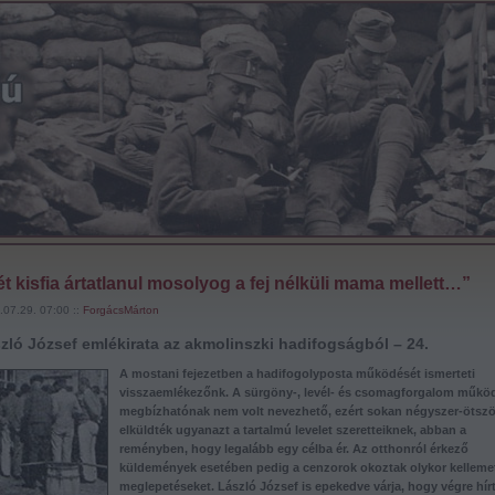
t kisfia ártatlanul mosolyog a fej nélküli mama mellett…”
.07.29. 07:00 ::
ForgácsMárton
zló József emlékirata az akmolinszki hadifogságból – 24.
A mostani fejezetben a hadifogolyposta működését ismerteti
visszaemlékezőnk. A sürgöny-, levél- és csomagforgalom műkö
megbízhatónak nem volt nevezhető, ezért sokan négyszer-ötször
elküldték ugyanazt a tartalmú levelet szeretteiknek, abban a
reményben, hogy legalább egy célba ér. Az otthonról érkező
küldemények esetében pedig a cenzorok okoztak olykor kelleme
meglepetéseket. László József is epekedve várja, hogy végre hír