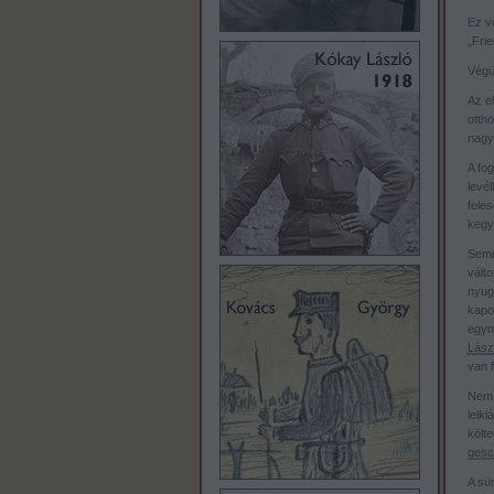
Ez vo
„Frie
Végü
Az e
otth
nagyz
A fog
levél
feles
kegy
Semm
vált
nyug
kapo
egym
Lászl
van f
Nem 
lelk
költe
gesch
A sü