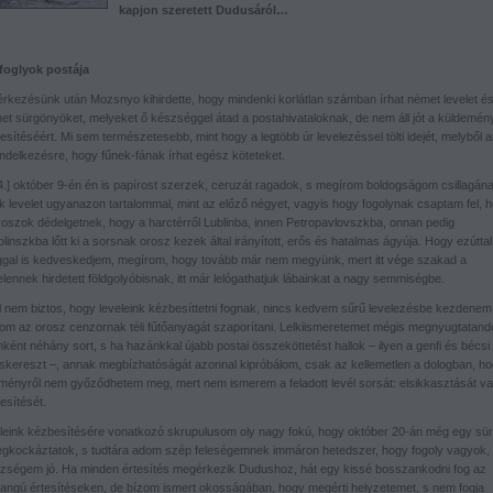
kapjon szeretett Dudusáról…
 foglyok postája
rkezésünk után Mozsnyo kihirdette, hogy mindenki korlátlan számban írhat német levelet é
het sürgönyöket, melyeket ő készséggel átad a postahivataloknak, de nem áll jót a küldemén
sítéséért. Mi sem természetesebb, mint hogy a legtöbb úr levelezéssel tölti idejét, melyből a
rendelkezésre, hogy fűnek-fának írhat egész köteteket.
4.] október 9-én én is papírost szerzek, ceruzát ragadok, s megírom boldogságom csillagán
ik levelet ugyanazon tartalommal, mint az előző négyet, vagyis hogy fogolynak csaptam fel, 
roszok dédelgetnek, hogy a harctérről Lublinba, innen Petropavlovszkba, onnan pedig
inszkba lőtt ki a sorsnak orosz kezek által irányított, erős és hatalmas ágyúja. Hogy ezúttal
ggal is kedveskedjem, megírom, hogy tovább már nem megyünk, mert itt vége szakad a
lennek hirdetett földgolyóbisnak, itt már lelógathatjuk lábainkat a nagy semmiségbe.
l nem biztos, hogy leveleink kézbesíttetni fognak, nincs kedvem sűrű levelezésbe kezdene
tom az orosz cenzornak téli fűtőanyagát szaporítani. Lelkiismeretemet mégis megnyugtatand
ként néhány sort, s ha hazánkkal újabb postai összeköttetést hallok – ilyen a genfi és bécsi
skereszt –, annak megbízhatóságát azonnal kipróbálom, csak az kellemetlen a dologban, ho
ményről nem győződhetem meg, mert nem ismerem a feladott levél sorsát: elsikkasztását v
esítését.
leink kézbesítésére vonatkozó skrupulusom oly nagy fokú, hogy október 20-án még egy sü
egkockáztatok, s tudtára adom szép feleségemnek immáron hetedszer, hogy fogoly vagyok,
zségem jó. Ha minden értesítés megérkezik Dudushoz, hát egy kissé bosszankodni fog az
angú értesítéseken, de bízom ismert okosságában, hogy megérti helyzetemet, s nem fogja