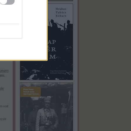
ívesen
mén,
velek
a
kre.
egy
ik a
orikus
 gegen
iát,
die
m volt
zett