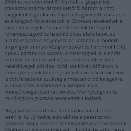
2600-ra, ezredenként 81 tiszttel), a géppuskás-
szakaszok száma viszont kettőről háromra nőtt,
megjelentek gépkarabéllyal felfegyverzett szakaszok
és a lángszórós szakaszok is. Gyorsan növekedtek a
más hadseregekben már sikeresnek bizonyult
rohamosztagokhoz hasonló olasz alakulatok, az
ardito csapatok. Az „egyszerű” katonák is modern
angol gyártmányú kézigránátokat és hárommillió új
típusú gázálarcot kaptak. A tüzérségnél is jelentős
változás történt: mivel a Caporettónál elvesztett
nehézlövegek pótlása rövid, sőt közép időtávon is
reménytelennek látszott, s mivel a védekezésnél nem
is volt feltétlenül szükség a messzehordó lövegekre,
a hadvezetés elsősorban a közepes- és a
könnyűlövegek számát növelte. Mennyiségben és
minőségben gyorsan növekedett a légierő.
Nagy változás történt a katonákkal való törődés
terén is. Az új hadvezetés előírta a parancsnok
számára, hogy minden szinten javítsák a lövészárkok
népének az életkörülményeit. Utasításba adta, hogy