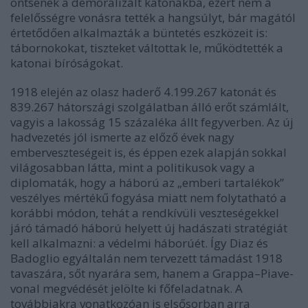
öntsenek a demoralizált katonákba, ezért nem a
felelősségre vonásra tették a hangsúlyt, bár magától
értetődően alkalmazták a büntetés eszközeit is:
tábornokokat, tiszteket váltottak le, működtették a
katonai bíróságokat.
1918 elején az olasz haderő 4.199.267 katonát és
839.267 hátországi szolgálatban álló erőt számlált,
vagyis a lakosság 15 százaléka állt fegyverben. Az új
hadvezetés jól ismerte az előző évek nagy
emberveszteségeit is, és éppen ezek alapján sokkal
világosabban látta, mint a politikusok vagy a
diplomaták, hogy a háború az „emberi tartalékok”
veszélyes mértékű fogyása miatt nem folytatható a
korábbi módon, tehát a rendkívüli veszteségekkel
járó támadó háború helyett új hadászati stratégiát
kell alkalmazni: a védelmi háborúét. Így Diaz és
Badoglio egyáltalán nem tervezett támadást 1918
tavaszára, sőt nyarára sem, hanem a Grappa–Piave-
vonal megvédését jelölte ki főfeladatnak. A
továbbiakra vonatkozóan is elsősorban arra