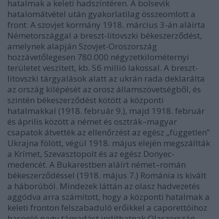
hatalmak a keleti hadszíntéren. A bolsevik
hatalomátvétel után gyakorlatilag összeomlott a
front. A szovjet kormány 1918. március 3-án aláírta
Németországgal a breszt-litovszki békeszerződést,
amelynek alapján Szovjet-Oroszország
hozzávetőlegesen 780.000 négyzetkilométernyi
területet veszített, kb. 56 millió lakossal. A breszt-
litovszki tárgyalások alatt az ukrán rada deklarálta
az ország kilépését az orosz államszövetségből, és
szintén békeszerződést kötött a központi
hatalmakkal (1918. február 9.), majd 1918. február
és április között a német és osztrák–magyar
csapatok átvették az ellenőrzést az egész „független”
Ukrajna fölött, végül 1918. május elején megszállták
a Krímet, Szevasztopolt és az egész Donyec-
medencét. A Bukarestben aláírt német–román
békeszerződéssel (1918. május 7.) Románia is kivált
a háborúból. Mindezek láttán az olasz hadvezetés
aggódva arra számított, hogy a központi hatalmak a
keleti fronton felszabaduló erőikkel a caporettóihoz
hasonló nagy támadást indíthatnak Olaszország