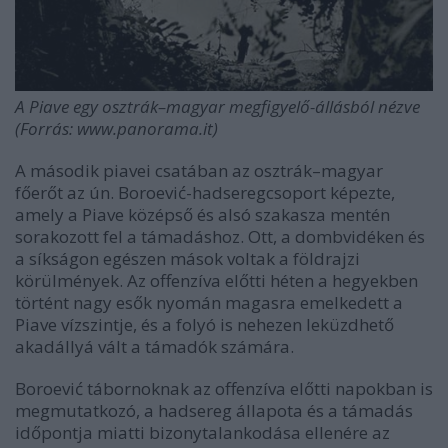
A Piave egy osztrák–magyar megfigyelő-állásból nézve
(Forrás: www.panorama.it)
A második piavei csatában az osztrák–magyar
főerőt az ún. Boroević-hadseregcsoport képezte,
amely a Piave középső és alsó szakasza mentén
sorakozott fel a támadáshoz. Ott, a dombvidéken és
a síkságon egészen mások voltak a földrajzi
körülmények. Az offenzíva előtti héten a hegyekben
történt nagy esők nyomán magasra emelkedett a
Piave vízszintje, és a folyó is nehezen leküzdhető
akadállyá vált a támadók számára.
Boroević tábornoknak az offenzíva előtti napokban is
megmutatkozó, a hadsereg állapota és a támadás
időpontja miatti bizonytalankodása ellenére az