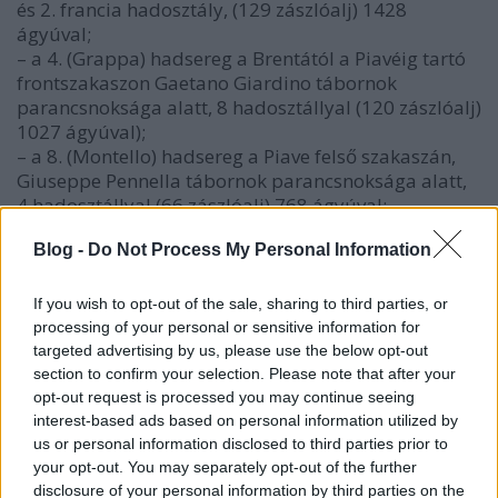
és 2. francia hadosztály, (129 zászlóalj) 1428
ágyúval;
– a 4. (Grappa) hadsereg a Brentától a Piavéig tartó
frontszakaszon Gaetano Giardino tábornok
parancsnoksága alatt, 8 hadosztállyal (120 zászlóalj)
1027 ágyúval);
– a 8. (Montello) hadsereg a Piave felső szakaszán,
Giuseppe Pennella tábornok parancsnoksága alatt,
4 hadosztállyal (66 zászlóalj) 768 ágyúval;
– a 3. (Piave) hadsereg a Piave alsó, főszakaszán az
Blog -
Do Not Process My Personal Information
aostai herceg parancsnoksága alatt, 7 hadosztállyal
(130 zászlóalj) 1274 ágyúval;
– 9. hadsereg Paolo Morrone tábornok
If you wish to opt-out of the sale, sharing to third parties, or
parancsnoksága alatt 12 hadosztállyal (amiből 1
processing of your personal or sensitive information for
rohamhadosztály, 1 csehszlovák hadosztály,
targeted advertising by us, please use the below opt-out
összesen 138 zászlóalj) 567 ágyúval pedig stratégiai
section to confirm your selection. Please note that after your
opt-out request is processed you may continue seeing
tartalékot képez a Velencei-síkságon, a Padova–
interest-based ads based on personal information utilized by
Vicenza térségben.
us or personal information disclosed to third parties prior to
your opt-out. You may separately opt-out of the further
Összesen közel 2 millió olasz katona volt a fronton,
disclosure of your personal information by third parties on the
ebből kb. 1,5 millió fegyveres szolgálatban.