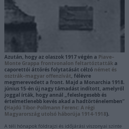
Azután, hogy az olaszok 1917 végén a
Piave–
Monte Grappa frontvonalon feltartóztatták
a
caporettói áttörés folytatását célzó
német és
osztrák–magyar offenzívát
, félévre
megmerevedett a front. Majd a Monarchia 1918.
június 15-én új nagy támadást indított, amelyről
joggal írták, hogy annál „feleslegesebb és
értelmetlenebb kevés akad a hadtörténelemben”
(
Hajdú Tibor-Pollmann Ferenc: A régi
Magyarország utolsó háborúja 1914-1918
).
A téli hónapok földrajzi és időjárási viszonyai szinte