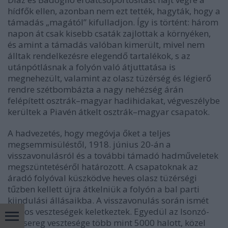
hídfők ellen, azonban nem ezt tették, hagyták, hogy a
támadás „magától” kifulladjon. Így is történt: három
napon át csak kisebb csaták zajlottak a környéken,
és amint a támadás valóban kimerült, mivel nem
álltak rendelkezésre elegendő tartalékok, s az
utánpótlásnak a folyón való átjuttatása is
megnehezült, valamint az olasz tüzérség és légierő
rendre szétbombázta a nagy nehézség árán
felépített osztrák–magyar hadihidakat, végveszélybe
kerültek a Piavén átkelt osztrák–magyar csapatok.
A hadvezetés, hogy megóvja őket a teljes
megsemmisüléstől, 1918. június 20-án a
visszavonulásról és a további támadó hadműveletek
megszüntetéséről határozott. A csapatoknak az
áradó folyóval küszködve heves olasz tüzérségi
tűzben kellett újra átkelniük a folyón a bal parti
kiindulási állásaikba. A visszavonulás során ismét
súlyos veszteségek keletkeztek. Egyedül az Isonzó-
hadsereg vesztesége több mint 5000 halott, közel