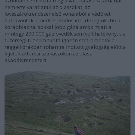
azonban nem hozta meg a várt hatást. A támadás
nem érte váratlanul az olaszokat, az
lövészárokrendszer első vonalából a védőket
hátravonták, a nedves, ködös idő, de leginkább a
korábbiaknál sokkal jobb gázálarcok miatt a
mintegy 200.000 gázlövedék sem volt hatékony, s a
tüzérségi tűz sem tudta igazán szétrombolni a
reggeli órákban rohamra indított gyalogság előtt a
kijelölt áttörési szakaszokon az olasz
akadályrendszert.