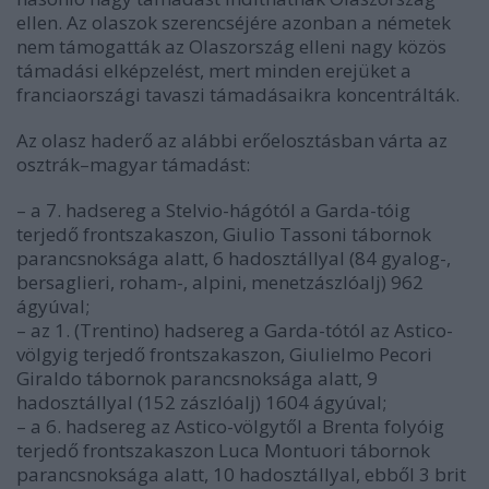
ellen. Az olaszok szerencséjére azonban a németek
nem támogatták az Olaszország elleni nagy közös
támadási elképzelést, mert minden erejüket a
franciaországi tavaszi támadásaikra koncentrálták.
Az olasz haderő az alábbi erőelosztásban várta az
osztrák–magyar támadást:
– a 7. hadsereg a Stelvio-hágótól a Garda-tóig
terjedő frontszakaszon, Giulio Tassoni tábornok
parancsnoksága alatt, 6 hadosztállyal (84 gyalog-,
bersaglieri, roham-, alpini, menetzászlóalj) 962
ágyúval;
– az 1. (Trentino) hadsereg a Garda-tótól az Astico-
völgyig terjedő frontszakaszon, Giulielmo Pecori
Giraldo tábornok parancsnoksága alatt, 9
hadosztállyal (152 zászlóalj) 1604 ágyúval;
– a 6. hadsereg az Astico-völgytől a Brenta folyóig
terjedő frontszakaszon Luca Montuori tábornok
parancsnoksága alatt, 10 hadosztállyal, ebből 3 brit