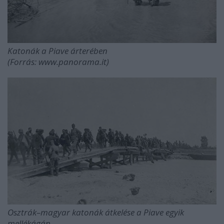
Katonák a Piave árterében
(Forrás: www.panorama.it)
Osztrák–magyar katonák átkelése a Piave egyik
mellékágán