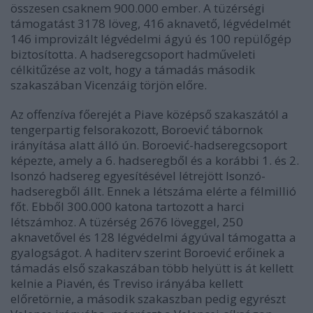
összesen csaknem 900.000 ember. A tüzérségi
támogatást 3178 löveg, 416 aknavető, légvédelmét
146 improvizált légvédelmi ágyú és 100 repülőgép
biztosította. A hadseregcsoport hadműveleti
célkitűzése az volt, hogy a támadás második
szakaszában Vicenzáig törjön előre.
Az offenzíva főerejét a Piave középső szakaszától a
tengerpartig felsorakozott, Boroević tábornok
irányítása alatt álló ún. Boroević-hadseregcsoport
képezte, amely a 6. hadseregből és a korábbi 1. és 2.
Isonzó hadsereg egyesítésével létrejött Isonzó-
hadseregből állt. Ennek a létszáma elérte a félmillió
főt. Ebből 300.000 katona tartozott a harci
létszámhoz. A tüzérség 2676 löveggel, 250
aknavetővel és 128 légvédelmi ágyúval támogatta a
gyalogságot. A haditerv szerint Boroević erőinek a
támadás első szakaszában több helyütt is át kellett
kelnie a Piavén, és Treviso irányába kellett
előretörnie, a második szakaszban pedig egyrészt