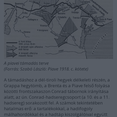
A piavei támadás terve
(Forrás: Szabó László: Piave 1918. c. kötete)
A támadáshoz a dél-tiroli hegyek délkeleti részén, a
Grappa hegytömb, a Brenta és a Piave felső folyása
közötti frontszakaszon Conrad tábornok irányítása
alatt, az ún. Conrad-hadseregcsoport (a 10. és a 11.
hadsereg) sorakozott fel. A számok tekintetében
hatalmas erő: a tartalékokkal, a hadifogoly
málhahordókkal és a hadtáp kiszolgálóival együtt