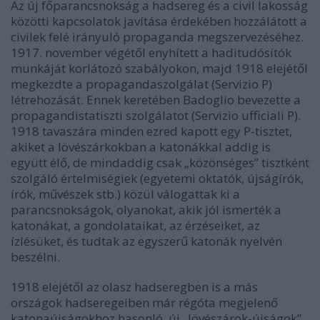
Az új főparancsnokság a hadsereg és a civil lakosság
közötti kapcsolatok javítása érdekében hozzálátott a
civilek felé irányuló propaganda megszervezéséhez.
1917. november végétől enyhített a haditudósítók
munkáját korlátozó szabályokon, majd 1918 elejétől
megkezdte a propagandaszolgálat (Servizio P)
létrehozását. Ennek keretében Badoglio bevezette a
propagandistatiszti szolgálatot (Servizio ufficiali P).
1918 tavaszára minden ezred kapott egy P-tisztet,
akiket a lövészárkokban a katonákkal addig is
együtt élő, de mindaddig csak „közönséges” tisztként
szolgáló értelmiségiek (egyetemi oktatók, újságírók,
írók, művészek stb.) közül válogattak ki a
parancsnokságok, olyanokat, akik jól ismerték a
katonákat, a gondolataikat, az érzéseiket, az
ízlésüket, és tudtak az egyszerű katonák nyelvén
beszélni.
1918 elejétől az olasz hadseregben is a más
országok hadseregeiben már régóta megjelenő
katonaújságokhoz hasonló, új „lövészárok-újságok”