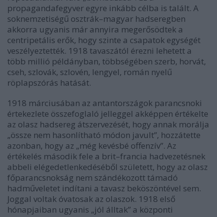
propagandafegyver egyre inkább célba is talált. A
soknemzetiségű osztrák–magyar hadseregben
akkorra ugyanis már annyira megerősödtek a
centripetális erők, hogy szinte a csapatok egységét
veszélyeztették. 1918 tavaszától érezni lehetett a
több millió példányban, többségében szerb, horvát,
cseh, szlovák, szlovén, lengyel, román nyelű
röplapszórás hatását.
1918 márciusában az antantországok parancsnoki
értekezlete összefoglaló jelleggel akképpen értékelte
az olasz hadsereg átszervezését, hogy annak morálja
„össze nem hasonlítható módon javult”, hozzátette
azonban, hogy az „még kevésbé offenzív”. Az
értékelés második fele a brit–francia hadvezetésnek
abbeli elégedetlenkedéséből született, hogy az olasz
főparancsnokság nem szándékozott támadó
hadműveletet indítani a tavasz beköszöntével sem.
Joggal voltak óvatosak az olaszok. 1918 első
hónapjaiban ugyanis „jól álltak” a központi