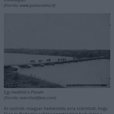
(Forrás: www.panorama.it)
Egy hadihíd a Piavén
(Forrás: esercitodifesa.com)
Az osztrák–magyar hadvezetés arra számított, hogy
Diaz és Badoglio erőátcsoportosítást hajt végre a