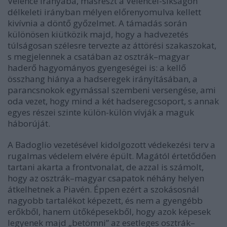
Velence irányába, másrészt a Velencei-síkságon
délkeleti irányban mélyen előrenyomulva kellett
kivívnia a döntő győzelmet. A támadás során
különösen kiütközik majd, hogy a hadvezetés
túlságosan szélesre tervezte az áttörési szakaszokat,
s megjelennek a csatában az osztrák–magyar
haderő hagyományos gyengeségei is: a kellő
összhang hiánya a hadseregek irányításában, a
parancsnokok egymással szembeni versengése, ami
oda vezet, hogy mind a két hadseregcsoport, s annak
egyes részei szinte külön-külön vívják a maguk
háborúját.
A Badoglio vezetésével kidolgozott védekezési terv a
rugalmas védelem elvére épült. Magától értetődően
tartani akarta a frontvonalat, de azzal is számolt,
hogy az osztrák–magyar csapatok néhány helyen
átkelhetnek a Piavén. Éppen ezért a szokásosnál
nagyobb tartalékot képezett, és nem a gyengébb
erőkből, hanem ütőképesekből, hogy azok képesek
legyenek majd „betömni” az esetleges osztrák–