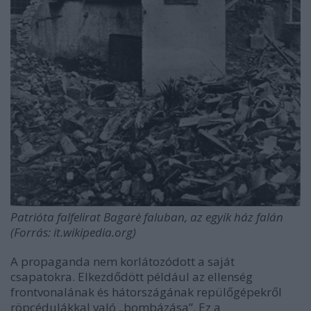
Patrióta falfelirat Bagarè faluban, az egyik ház falán
(Forrás: it.wikipedia.org)
A propaganda nem korlátozódott a saját
csapatokra. Elkezdődött például az ellenség
frontvonalának és hátországának repülőgépekről
röpcédulákkal való „bombázása”. Ez a