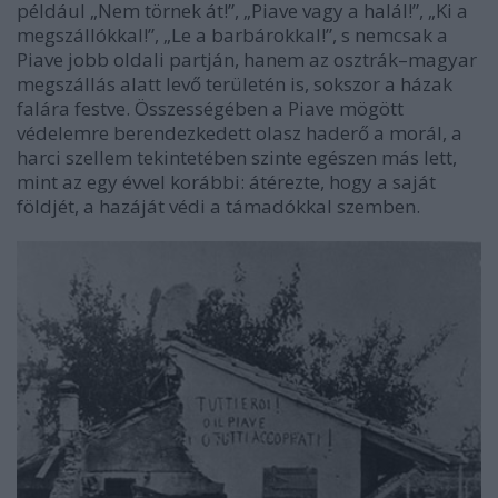
például „Nem törnek át!”, „Piave vagy a halál!”, „Ki a
megszállókkal!”, „Le a barbárokkal!”, s nemcsak a
Piave jobb oldali partján, hanem az osztrák–magyar
megszállás alatt levő területén is, sokszor a házak
falára festve. Összességében a Piave mögött
védelemre berendezkedett olasz haderő a morál, a
harci szellem tekintetében szinte egészen más lett,
mint az egy évvel korábbi: átérezte, hogy a saját
földjét, a hazáját védi a támadókkal szemben.