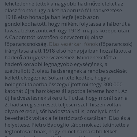
lehetetlenné tették a nagyobb hadműveleteket az
olasz fronton, így a két háborúzó fél hadvezetése
1918 első hónapjaiban legfeljebb azon
gondolkodhatott, hogy miként folytassa a háborút a
tavasz beköszöntével, úgy 1918. május közepe után.
A Caporettót követően kinevezett új olasz
főparancsnokság,
Diaz vezérkari főnök
(főparancsok)
irányítása alatt 1918 első hónapjaiban hozzálátott a
haderő át(újjá)szervezéséhez. Mindenekelőtt a
haderő korábbi legnagyobb egységének, a
széthullott 2. olasz hadseregnek a rendbe szedését
kellett elvégeznie. Sokan kételkedtek, hogy a
bolognai táborba összegyűjtött mintegy 300.000
katonát újra harcképes állapotba lehetne hozni. Az
új hadvezetésnek sikerült. Tudta, hogy morálisan a
2. hadsereg sem esett teljesen szét, hiszen voltak
olyan ezredei, sőt hadosztályai is, amelyek már
bevethetők voltak a feltartóztató csatában. Diaz és a
helyettese, Pietro Badoglio tábornok azt tekintette a
legfontosabbnak, hogy minél hamarább lelket