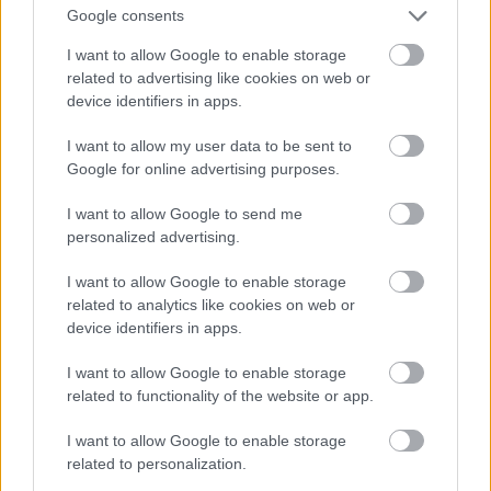
felértékelése és az ellenség erejének és
Google consents
harckészségének az alábecsülése alapján az
I want to allow Google to enable storage
offenzíva mellett döntött. Az író Tersánszky Józsi
related to advertising like cookies on web or
Jenő, a piavei csata résztvevője az
Egy ceruza
device identifiers in apps.
története
című regényében azt írta, hogy az egész
hadsereg a sikeres támadásban látta az egyre
I want to allow my user data to be sent to
sokasodó, már az összeomlás rémét előrevetítő
Google for online advertising purposes.
gondok megoldását. A
hadtörténész Bencze László
az
„éhség-offenzívának”
nevezi a piavei osztrák–
I want to allow Google to send me
magyar támadást. A már idézett Hajdu Tibor és
personalized advertising.
Pollmann Ferenc szavaival Károly császár-király
„olyan hadművelet megindítására adott parancsot,
I want to allow Google to enable storage
amelynél feleslegesebb és értelmetlenebb kevés akad a
related to analytics like cookies on web or
hadtörténelemben, mivel a kitűzött célok elérésére
device identifiers in apps.
semmiféle reális esély nem kínálkozott”
.
I want to allow Google to enable storage
Az osztrák–magyar hadvezetés nem tudott
related to functionality of the website or app.
erőfölényt kialakítani a támadáshoz: 58 osztrák–
magyar hadosztály nézett szembe ugyanannyi olasz
I want to allow Google to enable storage
related to personalization.
hadosztállyal. Igaz, az osztrák–magyar hadosztályok