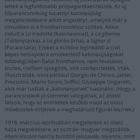
lettek a legfontosabb propagandaeszközök. Az új
főparancsnokság tucatnyi katonaújság
megjelentetésére adott engedélyt, amelyek már a
címükben is a frontharcosokhoz szóltak. Akkor
indult a
La tradotta
(Katonavonat), a
La giberna
(Tölténytáska), a
La ghirba
(Irha), a
Signor sì
(Parancsára). Ezeket a külsőre leginkább a civil
képes hetilapokra emlékeztető katonaújságokat
többségükben fiatal frontharcos, nem hivatásos
tisztek, civilben újságírók, írók szerkesztették, írták,
illusztrálták, mint például Giorgio de Chirico, Jahier,
Prezzolini, Mario Sironi, Soffici, Giuseppe Ungaretti,
akik már tudták a „katonanyelvet” használni. (Hogy a
parancsnokok jó szemmel válogattak, az abból
látszik, hogy az említettek később majd az olasz
művészetek elitjének a meghatározó figurái lesznek.)
1918. március-áprilisában megjelentek az olasz
haza megvédésére, az osztrák–magyar megszállók
elleni elszánt harcra buzdító jelszavak, olyanok, mint