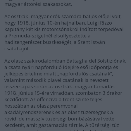
magyar áttörési szakaszokat.
Az osztrák–magyar erők számára baljós előjel volt,
hogy 1918. június 10-én hajnalban, Luigi Rizzo
kapitány két kis motorcsónakról indított torpedóval
a Premuda-szigetnél elsüllyesztette a
haditengerészet büszkeségét, a Szent István
csatahajót.
Az olasz szakirodalomban Battaglia del Solstiziónak,
a csata nyári napforduló idejére eső időpontja és
jelképes értelme miatt „napfordulós csatának”,
valamint második piavei csatának is nevezett
összecsapás során az osztrák–magyar támadás
1918. június 15-ére virradóan, szombaton 3 órakor
kezdődött. Az offenzíva a front szinte teljes
hosszában az olasz peremvonal
akadályrendszerének és az olasz tüzérségnek a
rövid, de masszív tüzérségi bombázásával vette
kezdetét, amit gáztámadás zárt le. A tüzérségi tűz