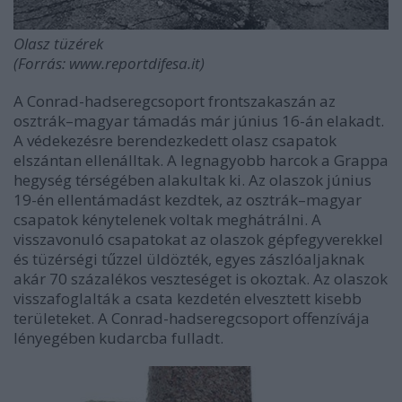
Olasz tüzérek
(Forrás: www.reportdifesa.it)
A Conrad-hadseregcsoport frontszakaszán az
osztrák–magyar támadás már június 16-án elakadt.
A védekezésre berendezkedett olasz csapatok
elszántan ellenálltak. A legnagyobb harcok a Grappa
hegység térségében alakultak ki. Az olaszok június
19-én ellentámadást kezdtek, az osztrák–magyar
csapatok kénytelenek voltak meghátrálni. A
visszavonuló csapatokat az olaszok gépfegyverekkel
és tüzérségi tűzzel üldözték, egyes zászlóaljaknak
akár 70 százalékos veszteséget is okoztak. Az olaszok
visszafoglalták a csata kezdetén elvesztett kisebb
területeket. A Conrad-hadseregcsoport offenzívája
lényegében kudarcba fulladt.