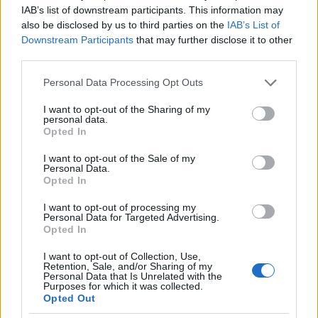
IAB’s list of downstream participants. This information may
also be disclosed by us to third parties on the
IAB’s List of
Ausztria–Magyarország minden maradék erejét
Downstream Participants
that may further disclose it to other
összeszedte a támadáshoz. Azt lehet mondani, hogy
third parties.
előre próbált menekülni a mind súlyosabb
gazdasági és belpolitikai helyzetéből. Akkorra már
Please note that this website/app uses one or more Google
Personal Data Processing Opt Outs
elfogyott a caporettói áttörés során szerzett
services and may gather and store information including but
zsákmány, a hátország nem tudott gondoskodni a
not limited to your visit or usage behaviour. You may click to
I want to opt-out of the Sharing of my
personal data.
katonaság megfelelő ellátásáról, a frontra még az
grant or deny consent to Google and its third-party tags to
Opted In
utánpótlási szállítások sem érkeztek meg időben, a
use your data for below specified purposes in below Google
katonák éheztek és lerongyolódtak, szaporodtak a
consent section.
I want to opt-out of the Sale of my
dezertálások. Az osztrák–magyar hadsereg katonai
Personal Data.
Opted In
szempontból sem teljes értékű csapatokból állt.
Voltak katonai vezetők, mint például Boroević
I want to opt-out of processing my
tábornok, akik amellett érveltek, hogy jobb lenne
Personal Data for Targeted Advertising.
Opted In
védelemben maradni, de olyanok is, mint az előző
évben leváltott ex vezérkari főnök, Conrad tábornok,
I want to opt-out of Collection, Use,
aki megint Dél-Tirolból kiinduló támadást sürgetett.
Retention, Sale, and/or Sharing of my
Personal Data that Is Unrelated with the
A vezérkar hadműveleti osztálya és a legfőbb hadúr,
Purposes for which it was collected.
az uralkodó azonban a hadvezetésben a mindig is
Opted Out
jellemző túlzott optimizmus, a saját haderő túlzott