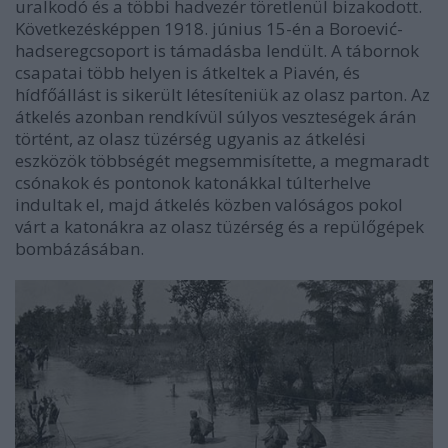
uralkodó és a többi hadvezér töretlenül bizakodott.
Következésképpen 1918. június 15-én a Boroević-
hadseregcsoport is támadásba lendült. A tábornok
csapatai több helyen is átkeltek a Piavén, és
hídfőállást is sikerült létesíteniük az olasz parton. Az
átkelés azonban rendkívül súlyos veszteségek árán
történt, az olasz tüzérség ugyanis az átkelési
eszközök többségét megsemmisítette, a megmaradt
csónakok és pontonok katonákkal túlterhelve
indultak el, majd átkelés közben valóságos pokol
várt a katonákra az olasz tüzérség és a repülőgépek
bombázásában.