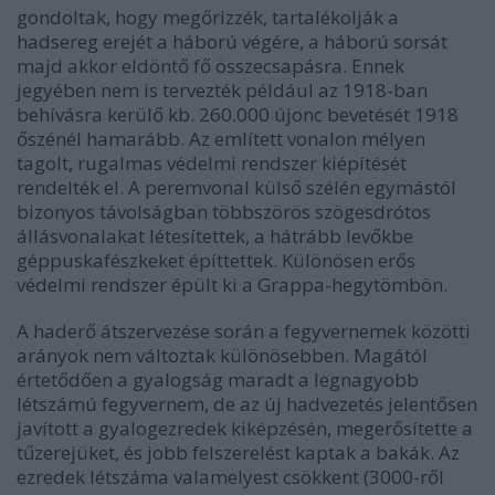
gondoltak, hogy megőrizzék, tartalékolják a
hadsereg erejét a háború végére, a háború sorsát
majd akkor eldöntő fő összecsapásra. Ennek
jegyében nem is tervezték például az 1918-ban
behívásra kerülő kb. 260.000 újonc bevetését 1918
őszénél hamarább. Az említett vonalon mélyen
tagolt, rugalmas védelmi rendszer kiépítését
rendelték el. A peremvonal külső szélén egymástól
bizonyos távolságban többszörös szögesdrótos
állásvonalakat létesítettek, a hátrább levőkbe
géppuskafészkeket építtettek. Különösen erős
védelmi rendszer épült ki a Grappa-hegytömbön.
A haderő átszervezése során a fegyvernemek közötti
arányok nem változtak különösebben. Magától
értetődően a gyalogság maradt a legnagyobb
létszámú fegyvernem, de az új hadvezetés jelentősen
javított a gyalogezredek kiképzésén, megerősítette a
tűzerejüket, és jobb felszerelést kaptak a bakák. Az
ezredek létszáma valamelyest csökkent (3000-ről