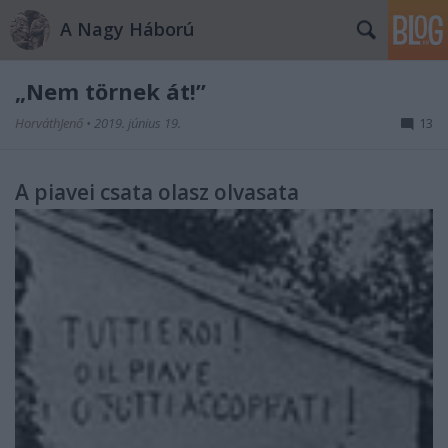
A Nagy Háború
„Nem törnek át!”
HorváthJenő
•
2019. június 19.
13
A piavei csata olasz olvasata