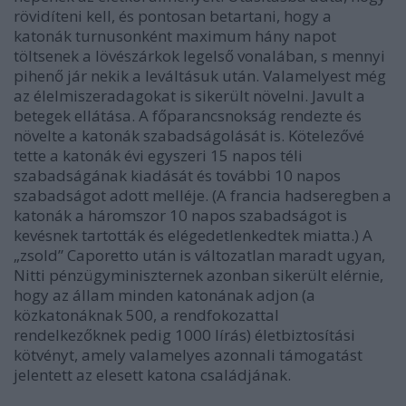
rövidíteni kell, és pontosan betartani, hogy a
katonák turnusonként maximum hány napot
töltsenek a lövészárkok legelső vonalában, s mennyi
pihenő jár nekik a leváltásuk után. Valamelyest még
az élelmiszeradagokat is sikerült növelni. Javult a
betegek ellátása. A főparancsnokság rendezte és
növelte a katonák szabadságolását is. Kötelezővé
tette a katonák évi egyszeri 15 napos téli
szabadságának kiadását és további 10 napos
szabadságot adott melléje. (A francia hadseregben a
katonák a háromszor 10 napos szabadságot is
kevésnek tartották és elégedetlenkedtek miatta.) A
„zsold” Caporetto után is változatlan maradt ugyan,
Nitti pénzügyminiszternek azonban sikerült elérnie,
hogy az állam minden katonának adjon (a
közkatonáknak 500, a rendfokozattal
rendelkezőknek pedig 1000 lírás) életbiztosítási
kötvényt, amely valamelyes azonnali támogatást
jelentett az elesett katona családjának.