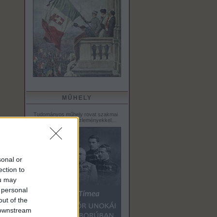
MŰHELY
Tudományos műhely rovat szakmai
tanulmányokkal, közleményekkel…
sonal or
ection to
ou may
 personal
out of the
 downstream