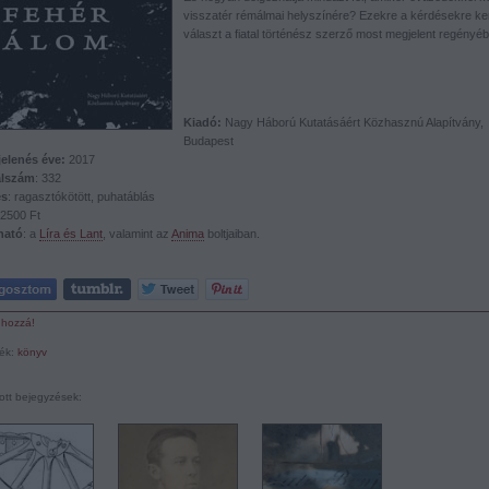
visszatér rémálmai helyszínére? Ezekre a kérdésekre ker
választ a fiatal történész szerző most megjelent regényéb
Kiadó:
Nagy Háború Kutatásáért Közhasznú Alapítvány,
Budapest
elenés éve:
2017
alszám
: 332
és
: ragasztókötött, puhatáblás
 2500 Ft
ható
: a
Líra és Lant
, valamint az
Anima
boltjaiban.
 hozzá!
ék:
könyv
ott bejegyzések: