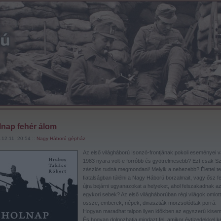
lnap fehér álom
12.11. 20:54 ::
Nagy Háború gépház
Az első világháború Isonzó-frontjának pokoli eseményei 
1983 nyara volt-e forróbb és gyötrelmesebb? Ezt csak S
zászlós tudná megmondani! Melyik a nehezebb? Élettel tel
fiatalságban túlélni a Nagy Háború borzalmait, vagy ősz fej
újra bejárni ugyanazokat a helyeket, ahol felszakadnak a
egykori sebek? Az első világháborúban régi világok omlot
össze, emberek, népek, dinasztiák morzsolódtak porrá.
Hogyan maradhat talpon ilyen időkben az egyszerű kise
És hogyan dolgozhatja mindazt fel, amikor évtizedekkel 