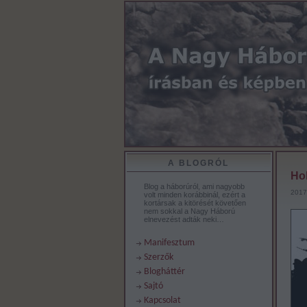
A BLOGRÓL
Ho
Blog a háborúról, ami nagyobb
2017.
volt minden korábbinál, ezért a
kortársak a kitörését követően
nem sokkal a Nagy Háború
elnevezést adták neki…
Manifesztum
Szerzők
Blogháttér
Sajtó
Kapcsolat