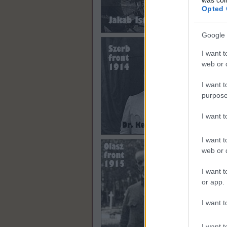
Opted 
Google 
I want t
web or d
I want t
purpose
I want 
I want t
web or d
I want t
or app.
I want t
I want t