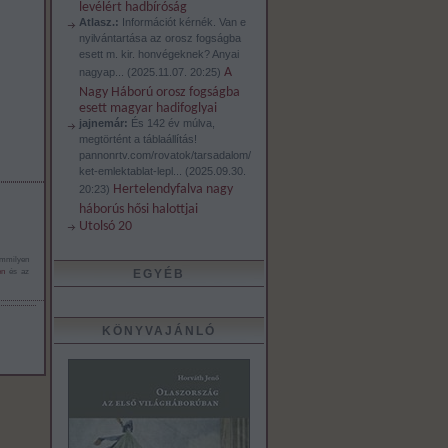
levélért hadbíróság
Atlasz.:
Információt kérnék. Van e
nyilvántartása az orosz fogságba
esett m. kir. honvégeknek? Anyai
A
nagyap...
(
2025.11.07. 20:25
)
Nagy Háború orosz fogságba
esett magyar hadifoglyai
jajnemár:
És 142 év múlva,
megtörtént a táblaállítás!
pannonrtv.com/rovatok/tarsadalom/
ket-emlektablat-lepl...
(
2025.09.30.
Hertelendyfalva nagy
20:23
)
háborús hősi halottjai
Utolsó 20
emmilyen
EGYÉB
en
és az
KÖNYVAJÁNLÓ