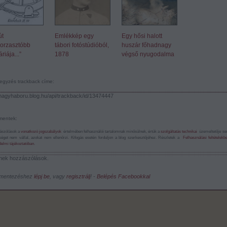
út
Emlékkép egy
Egy hősi halott
orzasztóbb
tábori fotóstúdióból,
huszár főhadnagy
riája...”
1878
végső nyugodalma
egyzés trackback címe:
/nagyhaboru.blog.hu/api/trackback/id/13474447
entek:
ászólások a
vonatkozó jogszabályok
értelmében felhasználói tartalomnak minősülnek, értük a
szolgáltatás technikai
üzemeltetője s
sséget nem vállal, azokat nem ellenőrzi. Kifogás esetén forduljon a blog szerkesztőjéhez. Részletek a
Felhasználási feltételekb
elmi tájékoztatóban
.
nek hozzászólások.
mentezéshez
lépj be
, vagy
regisztrálj
! ‐
Belépés Facebookkal