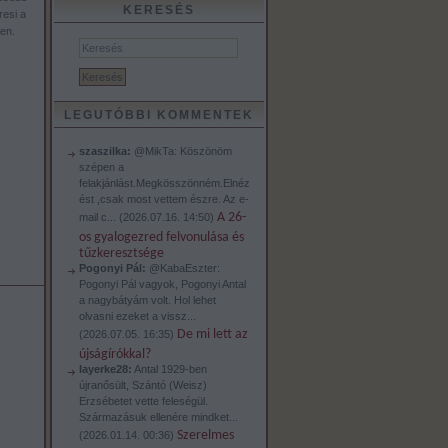
KERESÉS
esi a
en.
LEGUTÓBBI KOMMENTEK
szaszilka:
@MikTa: Köszönöm
szépen a
felakjánlást.Megkösszönném.Elnéz
ést ,csak most vettem észre. Az e-
A 26-
mail c...
(
2026.07.16. 14:50
)
os gyalogezred felvonulása és
tűzkeresztsége
Pogonyi Pál:
@KabaEszter:
Pogonyi Pál vagyok, Pogonyi Antal
a nagybátyám volt. Hol lehet
olvasni ezeket a vissz...
De mi lett az
(
2026.07.05. 16:35
)
újságírókkal?
layerke28:
Antal 1929-ben
újranősült, Szántó (Weisz)
Erzsébetet vette feleségül.
Származásuk ellenére mindket...
Szerelmes
(
2026.01.14. 00:36
)