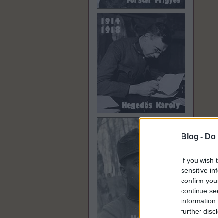
Blog -
Do 
If you wish 
sensitive in
confirm you
continue se
information 
further disc