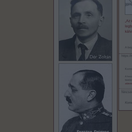
„Az 
legb
kálvá
A bej
https:/
Komm
A hozz
felelő
adatvéd
Nincse
Kom