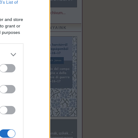
B’s List of
Részletek és archívum…
er and store
to grant or
KIADVÁNYAINK
ed purposes