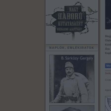
Megj
Old
Köt
NAPLÓK, EMLÉKIRATOK
Ára
:
Kap
Szólj
Címk
Ajánl