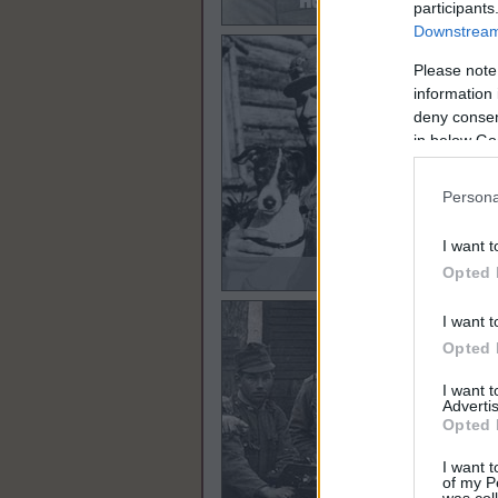
participants
Downstream 
Please note
information 
deny consent
in below Go
Persona
I want t
Opted 
I want t
Opted 
I want 
Advertis
Opted 
I want t
of my P
was col