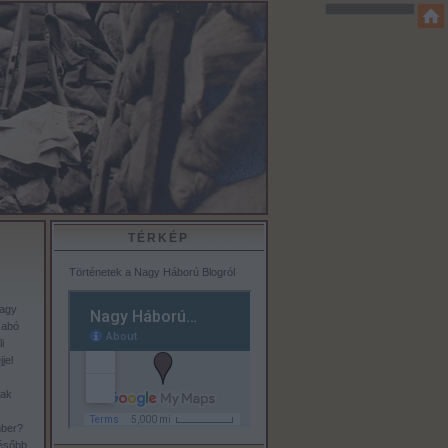
TÉRKÉP
Történetek a Nagy Háború Blogról
vagy
zabó
i
jel
z
tak
mber?
később