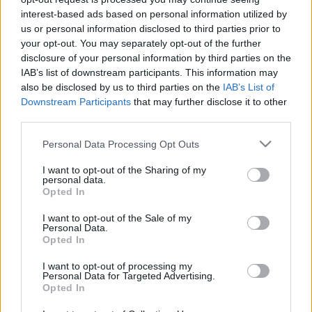
felszakadnak az egykori sebek? Az első
interest-based ads based on personal information utilized by
világháborúban régi világok omlottak össze,
us or personal information disclosed to third parties prior to
emberek, népek, dinasztiák morzsolódtak porrá.
your opt-out. You may separately opt-out of the further
Hogyan maradhat talpon ilyen időkben az egyszerű
disclosure of your personal information by third parties on the
IAB’s list of downstream participants. This information may
kisember? És hogyan dolgozhatja mindazt fel,
also be disclosed by us to third parties on the
IAB’s List of
amikor évtizedekkel később visszatér rémálmai
Downstream Participants
that may further disclose it to other
helyszínére? Ezekre a kérdésekre keresi a választ a
third parties.
fiatal történész szerző most megjelent regényében.
Please note that this website/app uses one or more Google
Personal Data Processing Opt Outs
services and may gather and store information including but
not limited to your visit or usage behaviour. You may click to
I want to opt-out of the Sharing of my
personal data.
grant or deny consent to Google and its third-party tags to
Opted In
use your data for below specified purposes in below Google
Kiadó:
Nagy Háború Kutatásáért Közhasznú
consent section.
I want to opt-out of the Sale of my
Alapítvány, Budapest
Personal Data.
Megjelenés éve:
2017
Opted In
Oldalszám
: 332
I want to opt-out of processing my
Kötés
: ragasztókötött, puhatáblás
Personal Data for Targeted Advertising.
Ára
: 2500 Ft
Opted In
Kapható
: a
Líra és Lant
, valamint az
Anima