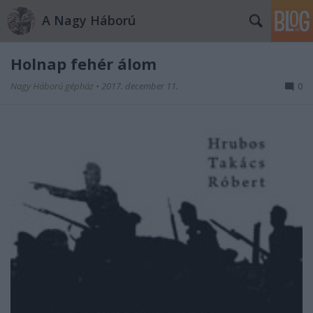
A Nagy Háború
Holnap fehér álom
Nagy Háború gépház
•
2017. december 11.
0