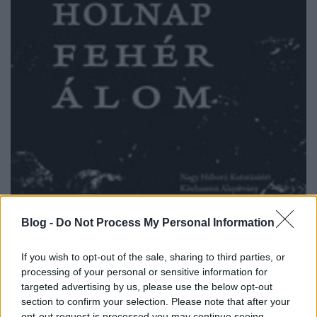
Blog -
Do Not Process My Personal Information
Az első világháború Isonzó-frontjának pokoli
eseményei vagy 1983 nyara volt-e forróbb és
If you wish to opt-out of the sale, sharing to third parties, or
gyötrelmesebb? Ezt csak Szabó zászlós tudná
processing of your personal or sensitive information for
megmondani! Melyik a nehezebb? Élettel teli
targeted advertising by us, please use the below opt-out
fiatalságban túlélni a Nagy Háború borzalmait, vagy
section to confirm your selection. Please note that after your
ősz fejjel újra bejárni ugyanazokat a helyeket, ahol
opt-out request is processed you may continue seeing