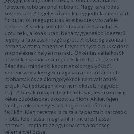
lövegek
kerülgettek minket, azonban váratlanul
felettünk több srapnel robbant. Nagy kavarodás
következett. A legelésző pónik megijedtek a nem várt
fordulattól, megugrottak és elkezdtek visszafelé
rohanni. A szakácsok eldobták a merőkanalat és
uccu neki, a lovak után. Néhány gyengébb idegzetű
legény a fatörzsek mögé ugrott. A többség azonban
nem zavartatta magát és fittyet hányva a pukkadozó
srapneleknek helyén maradt. Önkéntes vállalkozók
átvették a szakács szerepét és kiosztották az ételt.
Ráadásul mindenki kapott az ólomgolyókból.
Szerencsére a lövegek magasan az erdő fái fölött
robbantak és az ólomgolyóknak nem volt átütő
erejük. Az ijedtségen kívül nem okozott nagyobb
bajt. A bakák ruháján fekete foltokat, testükön meg
kékes zúzódásokat okozott az ólom. Akiket fejen
talált, azoknak helyes kis daganatok nőttek a
fejükön. Még nevettek is rajta a tapasztalt harcosok:
– Jobb tele hassal meghalni, mint üres hassal
harcolni – foglalta az egyik harcos a többség
véleményét össze.