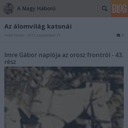
A Nagy Háború
Az álomvilág katonái
PintérTamás
•
2017. szeptember 11.
0
Imre Gábor naplója az orosz frontról - 43.
rész