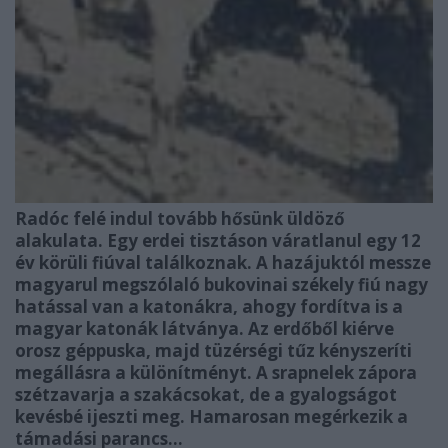
Radóc felé indul tovább hősünk üldöző
alakulata. Egy erdei tisztáson váratlanul egy 12
év körüli fiúval találkoznak. A hazájuktól messze
magyarul megszólaló bukovinai székely fiú nagy
hatással van a katonákra, ahogy fordítva is a
magyar katonák látványa. Az erdőből kiérve
orosz géppuska, majd tüzérségi tűz kényszeríti
megállásra a különítményt. A srapnelek zápora
szétzavarja a szakácsokat, de a gyalogságot
kevésbé ijeszti meg. Hamarosan megérkezik a
támadási parancs…