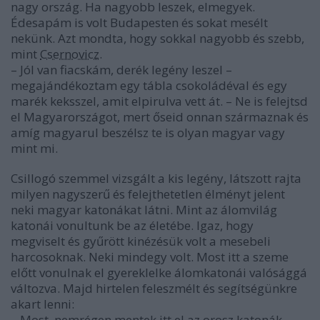
nagy ország. Ha nagyobb leszek, elmegyek.
Édesapám is volt Budapesten és sokat mesélt
nekünk. Azt mondta, hogy sokkal nagyobb és szebb,
mint
Csernovicz
.
– Jól van fiacskám, derék legény leszel –
megajándékoztam egy tábla csokoládéval és egy
marék keksszel, amit elpirulva vett át. – Ne is felejtsd
el Magyarországot, mert őseid onnan származnak és
amíg magyarul beszélsz te is olyan magyar vagy
mint mi.
Csillogó szemmel vizsgált a kis legény, látszott rajta
milyen nagyszerű és felejthetetlen élményt jelent
neki magyar katonákat látni. Mint az álomvilág
katonái vonultunk be az életébe. Igaz, hogy
megviselt és gyűrött kinézésük volt a mesebeli
harcosoknak. Neki mindegy volt. Most itt a szeme
előtt vonulnak el gyereklelke álomkatonái valósággá
változva. Majd hirtelen feleszmélt és segítségünkre
akart lenni:
– Most, nemrégen mentek itt el az orosz katonák.