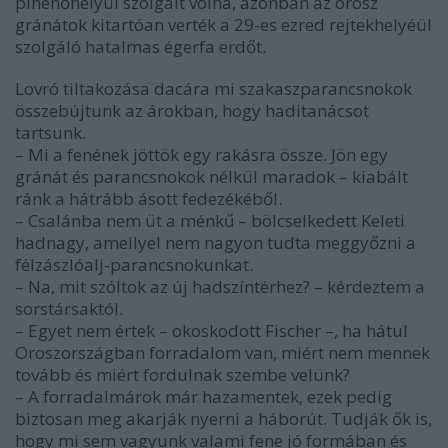
pihenőhelyül szolgált volna, azonban az orosz
gránátok kitartóan verték a 29-es ezred rejtekhelyéül
szolgáló hatalmas égerfa erdőt.
Lovró tiltakozása dacára mi szakaszparancsnokok
összebújtunk az árokban, hogy haditanácsot
tartsunk.
– Mi a fenének jöttök egy rakásra össze. Jön egy
gránát és parancsnokok nélkül maradok – kiabált
ránk a hátrább ásott fedezékéből.
– Csalánba nem üt a ménkű – bölcselkedett Keleti
hadnagy, amellyel nem nagyon tudta meggyőzni a
félzászlóalj-parancsnokunkat.
– Na, mit szóltok az új hadszíntérhez? – kérdeztem a
sorstársaktól.
– Egyet nem értek – okoskodott Fischer –, ha hátul
Oroszországban forradalom van, miért nem mennek
tovább és miért fordulnak szembe velünk?
– A forradalmárok már hazamentek, ezek pedig
biztosan meg akarják nyerni a háborút. Tudják ők is,
hogy mi sem vagyunk valami fene jó formában és