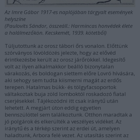
Az Imre Gábor 1917-es naplójában tárgyalt események
helyszíne
(Paulovits Sándor, összeáll.: Harmincas honvédek élete
a halálmezőkön. Kecskemét, 1939. kötetből)
Túljutottunk az orosz tábori őrs vonalon. Előttünk
szórványos lövöldözés jelezte, hogy az elővéd
érintkezésbe került az orosz járőrökkel. Idegesítő
volt az ilyen alkalmakkor beálló bizonytalan
várakozás, és boldogan siettem előre Lovró hívására,
aki sehogy sem tudta kiismerni magát az erdős
terepen. Hatalmas bükk- és tölgyfacsoportok
váltakoztak buja zöld lomboktól roskadozó fiatal
cserjésekkel. Tájékozódni itt csak iránytű után
lehetett. A megjárt úton eddig egyetlen
bennszülöttel sem találkoztunk. Otthon maradtak a
jó polgárok és elkerülték a veszélyes vidéket. Az
iránytű és a térkép szerint az erdei út, amelyen
haladtunk, Arbora felé vezet. Az utasítás szerint az