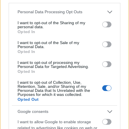
third parties.
– Ezek már vártak ránk – gondoltuk és az árokból
Please note that this website/app uses one or more Google
kilesve kíváncsian tanulmányoztuk a leendő
Personal Data Processing Opt Outs
services and may gather and store information including but
hadszíntér lehetőségeit.
not limited to your visit or usage behaviour. You may click to
I want to opt-out of the Sharing of my
personal data.
grant or deny consent to Google and its third-party tags to
A géppuska csak figyelmeztetni akart minket, hogy
Opted In
use your data for below specified purposes in below Google
„eddig és ne tovább” és hamarosan elhallgatott. Mi
consent section.
I want to opt-out of the Sale of my
egyelőre szót fogadtunk és elhelyezkedtünk az
Personal Data.
árokban, az utolsó összefüggő erdő szélén, amely
Opted In
még a kárpáti rengeteghez tartozott. Ezután már
csak erdőfoltok következnek megművelt
I want to opt-out of processing my
Personal Data for Targeted Advertising.
szántóföldekkel és népes falvakkal. Sehol ember. A
Opted In
kukoricásban megszűnt a mozgás és csendes
várakozás következett. Innen már csak harcok árán
I want to opt-out of Collection, Use,
Retention, Sale, and/or Sharing of my
lehet továbbjutni.” – volt a megállapítás.
Personal Data that Is Unrelated with the
Purposes for which it was collected.
Egyelőre parancsok nem érkeztek. Lovró hátul
Opted Out
tartózkodott. Délután két óra tájban a konyha
Google consents
lovacskái nyerítéssel jelezték, hogy hátunk mögött
várakoznak az ételes ládákkal, amelyek praktikus
I want to allow Google to enable storage
főzőedények és szállítókészülékek voltak a lovacskák
related to advertising like cookies on web or