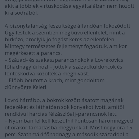
akit a többiek virtuskodása egyáltalában nem hozott
ki a sodrából.
A bizonytalanság feszültsége állandóan fokozódott.
Úgy lestük a szemben megbúvó ellenfelet, mint a
birkózó, amelyik jó fogást keres az ellenfelén.
Mintegy természetes fejleményt fogadtuk, amikor
megérkezett a parancs.
– Század- és szakaszparancsnokok a Lovrekovics
főhadnagy úrhoz! – jöttek a századküldöncök és
fontoskodva közölték a meghívást.
– Előbb beütött a krach, mint gondoltam –
dünnyögte Keleti.
Lovró hátrább, a bokrok között ásatott magának
fedezéket és láthatóan sok konyakot ivott, amitől
rendkívül harcias félzászlóalj-parancsnok lett.
– Nyomban fel kell készülni! Pontosan háromnegyed
öt órakor támadásba megyünk át. Most négy óra 15
perc. Szathmári főhadnagy a második századdal a