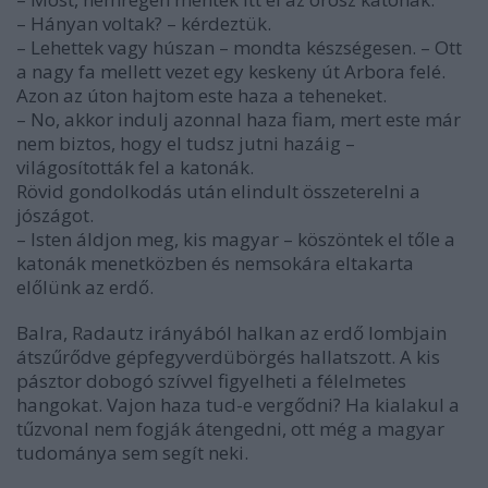
– Hányan voltak? – kérdeztük.
– Lehettek vagy húszan – mondta készségesen. – Ott
a nagy fa mellett vezet egy keskeny út Arbora felé.
Azon az úton hajtom este haza a teheneket.
– No, akkor indulj azonnal haza fiam, mert este már
nem biztos, hogy el tudsz jutni hazáig –
világosították fel a katonák.
Rövid gondolkodás után elindult összeterelni a
jószágot.
– Isten áldjon meg, kis magyar – köszöntek el tőle a
katonák menetközben és nemsokára eltakarta
előlünk az erdő.
Balra, Radautz irányából halkan az erdő lombjain
átszűrődve gépfegyverdübörgés hallatszott. A kis
pásztor dobogó szívvel figyelheti a félelmetes
hangokat. Vajon haza tud-e vergődni? Ha kialakul a
tűzvonal nem fogják átengedni, ott még a magyar
tudománya sem segít neki.