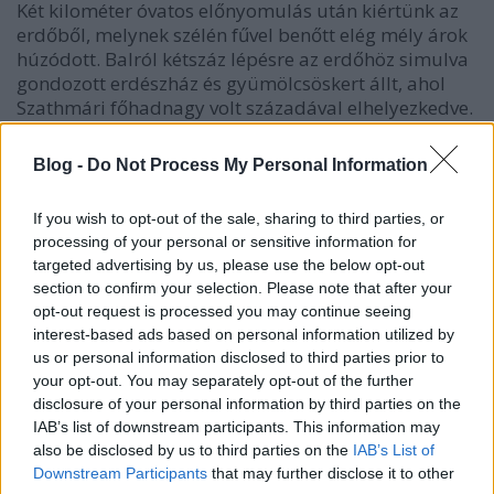
Két kilométer óvatos előnyomulás után kiértünk az
erdőből, melynek szélén fűvel benőtt elég mély árok
húzódott. Balról kétszáz lépésre az erdőhöz simulva
gondozott erdészház és gyümölcsöskert állt, ahol
Szathmári főhadnagy volt századával elhelyezkedve.
Szemben 150 lépésre országút fehérlett, amelyen túl
kukoricás és messze a faluig húzódó nagy
Blog -
Do Not Process My Personal Information
kiterjedésű szántás ajánlkozott csatatérnek. Jobbra
az út túlsó oldalán több épületből álló majorság
If you wish to opt-out of the sale, sharing to third parties, or
házai fehérlettek. A kukoricásban pedig ritka orosz
processing of your personal or sensitive information for
rajvonal rajzolódott.
targeted advertising by us, please use the below opt-out
section to confirm your selection. Please note that after your
Egy-két golyó fütyült el felettünk, mire a mi
opt-out request is processed you may continue seeing
legényeink is tüzet nyitottak. Alighogy
interest-based ads based on personal information utilized by
tájékozódhattunk, a majorban máris megszólalt egy
us or personal information disclosed to third parties prior to
géppuska: „lassan a testtel szomszéd”. Mi az első
your opt-out. You may separately opt-out of the further
szóra mindent megértve az árok fenekén hevertünk.
disclosure of your personal information by third parties on the
A fák között pedig rosszindulatúan zúgtak át a
IAB’s list of downstream participants. This information may
golyósorozatok.
also be disclosed by us to third parties on the
IAB’s List of
– Hát itt volnánk... – szólalt meg Dudás
Downstream Participants
that may further disclose it to other
szakaszvezető az első meglepetés után.