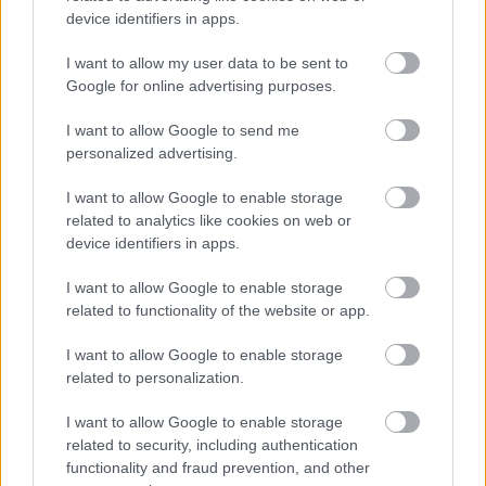
hátára szerelve. A konyha lovasított részlege, tekintet
device identifiers in apps.
nélkül a terep nehézségeire, meg tudta közelíteni a
harcoló osztagokat és ha csak egy mód volt a
I want to allow my user data to be sent to
számvivő őrmesterünk és szakácsaink megkeresték a
Google for online advertising purposes.
mindig éhes katonákkal az összeköttetést. Ebben a
törekvésben jó adag öncélúság is volt, mert az
I want to allow Google to send me
általában irigyelt szakácsbeosztásukra nagyon
personalized advertising.
vigyáztak. Nem kellett harcolni, legközelebb voltak a
I want to allow Google to enable storage
húsosfazékhoz, mindig szívesen látott tagjai voltak a
related to analytics like cookies on web or
századnak. És ami szintén fontos tényező volt: a
device identifiers in apps.
postát is a konyha hozta magával. Most is a megunt
konzerv vagy rágós marhagulyás helyett felséges
I want to allow Google to enable storage
szagú friss malacpörkölt illatát hozta felénk a szél.
related to functionality of the website or app.
Hátrább az erdőben folyt a kiosztás. Már három
szakasz megkapta a porcióját, amikor az első
I want to allow Google to enable storage
gránátok bevágtak az erdőbe.
related to personalization.
– Hogy a nyavalya törje ki ezeket a tüzéreket, már
bizonyosan megebédeltek – zúgolódott az egyik
I want to allow Google to enable storage
sorban álló atyafi.
related to security, including authentication
– Nem muszáj itt maradnod – ugratták a
functionality and fraud prevention, and other