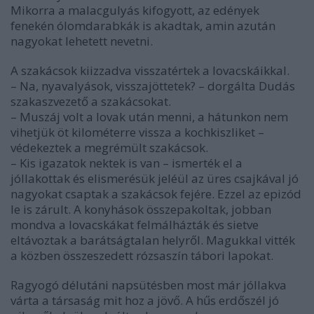
Mikorra a malacgulyás kifogyott, az edények
fenekén ólomdarabkák is akadtak, amin azután
nagyokat lehetett nevetni.
A szakácsok kiizzadva visszatértek a lovacskáikkal.
– Na, nyavalyások, visszajöttetek? – dorgálta Dudás
szakaszvezető a szakácsokat.
– Muszáj volt a lovak után menni, a hátunkon nem
vihetjük öt kilométerre vissza a kochkiszliket –
védekeztek a megrémült szakácsok.
– Kis igazatok nektek is van – ismerték el a
jóllakottak és elismerésük jeléül az üres csajkával jó
nagyokat csaptak a szakácsok fejére. Ezzel az epizód
le is zárult. A konyhások összepakoltak, jobban
mondva a lovacskákat felmálházták és sietve
eltávoztak a barátságtalan helyről. Magukkal vitték
a közben összeszedett rózsaszín tábori lapokat.
Ragyogó délutáni napsütésben most már jóllakva
várta a társaság mit hoz a jövő. A hűs erdőszél jó