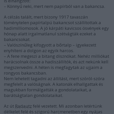
is elhangzott:
– Könnyű neki, mert nem papírból van a bakancsa.
A célzás talált, mert bizony 1917 tavaszán
töménytelen papírtalpú bakancsot szállítottak a
hadimilliomosok. A jó kárpáti kavicsos ösvények egy
hónap alatt irgalmatlanul szétvágták ezeket a
bakancsokat.
– Valószínűleg kifogyott a bőrtalp – igyekezett
enyhíteni a dolgon az egyik harcos.
– A fene megeszi a bitang disznókat. Nehéz milliókat
harácsolnak össze a hadiszállítók, és azt nekünk kell
megszenvedni. A héten is megfagytak az ujjaim a
rongyos bakancsban.
Nem lehetett tagadni az állítást, mert szóról-szóra
megfelelt a valóságnak. A katonák elhallgattak és
magukban formálgatták a gondolataikat, a
barátságtalan gondolataikat.
Az út
Radautz
felé vezetett. Mi azonban letértünk
délkelet felé és szigorú harcmenetben egy nyájas