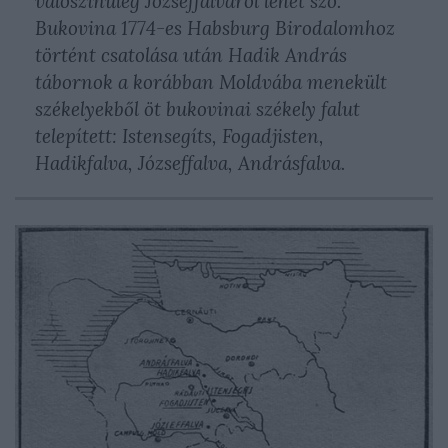
valószínűleg Józseffalváról lehet szó.
Bukovina 1774-es Habsburg Birodalomhoz
történt csatolása után Hadik András
tábornok a korábban Moldvába menekült
székelyekből öt bukovinai székely falut
telepített: Istensegíts, Fogadjisten,
Hadikfalva, Józseffalva, Andrásfalva.