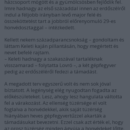
házcsoport mögött és a gyümölcsösben fejlődik fel.
Imre hadnagy az első századdal innen az erdőszélről
indul a féljobb irányban levő major felé és
összeköttetést tart a jobbról előrenyomuló 29-es
honvédosztaggal – intézkedett.
Kellett nekem századparancsnokság – gondoltam és
láttam Keleti kaján pillantásán, hogy megértett és
nevet befelé rajtam.
– Keleti hadnagy a szakaszával tartaléknak
visszamarad – folytatta Lovró –, a két gépfegyver
pedig az erdőszéléről fedezi a támadást.
A megadott terv egyszerű volt és nem sok jóval
bíztatott. A legénység elég nyugodtan fogadta az
előkészületeket. Lesz, ahogy lesz hangulata váltotta
fel a várakozást. Az ellenség tüzérsége el volt
foglalva a honvédekkel, akik saját tüzérség
hiányában heves gépfegyvertűzzel akarták a
támadásukat bevezetni. Ezzel csak azt érték el, hogy
az orosz tüzérség minden ágyúja a honvédeket lőtte.