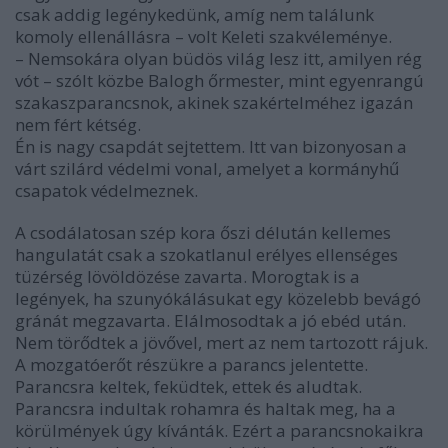
csak addig legénykedünk, amíg nem találunk
komoly ellenállásra – volt Keleti szakvéleménye.
– Nemsokára olyan büdös világ lesz itt, amilyen rég
vót – szólt közbe Balogh őrmester, mint egyenrangú
szakaszparancsnok, akinek szakértelméhez igazán
nem fért kétség.
Én is nagy csapdát sejtettem. Itt van bizonyosan a
várt szilárd védelmi vonal, amelyet a kormányhű
csapatok védelmeznek.
A csodálatosan szép kora őszi délután kellemes
hangulatát csak a szokatlanul erélyes ellenséges
tüzérség lövöldözése zavarta. Morogtak is a
legények, ha szunyókálásukat egy közelebb bevágó
gránát megzavarta. Elálmosodtak a jó ebéd után.
Nem törődtek a jövővel, mert az nem tartozott rájuk.
A mozgatóerőt részükre a parancs jelentette.
Parancsra keltek, feküdtek, ettek és aludtak.
Parancsra indultak rohamra és haltak meg, ha a
körülmények úgy kívánták. Ezért a parancsnokaikra