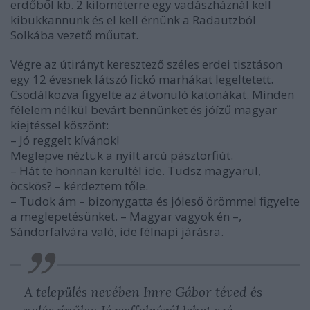
erdőből kb. 2 kilométerre egy vadászháznál kell
kibukkannunk és el kell érnünk a Radautzból
Solkába vezető műutat.
Végre az útirányt keresztező széles erdei tisztáson
egy 12 évesnek látszó fickó marhákat legeltetett.
Csodálkozva figyelte az átvonuló katonákat. Minden
félelem nélkül bevárt bennünket és jóízű magyar
kiejtéssel köszönt:
– Jó reggelt kívánok!
Meglepve néztük a nyílt arcú pásztorfiút.
– Hát te honnan kerültél ide. Tudsz magyarul,
öcskös? – kérdeztem tőle.
– Tudok ám – bizonygatta és jóleső örömmel figyelte
a meglepetésünket. – Magyar vagyok én –,
Sándorfalvára való, ide félnapi járásra.
A település nevében Imre Gábor téved és