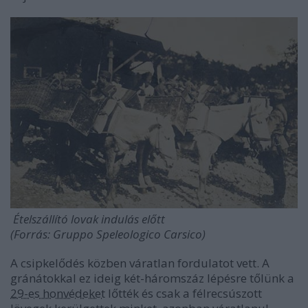
Ételszállító lovak indulás előtt
(Forrás: Gruppo Speleologico Carsico)
A csipkelődés közben váratlan fordulatot vett. A
gránátokkal ez ideig két-háromszáz lépésre tőlünk a
29-es honvédeket
lőtték és csak a félrecsúszott