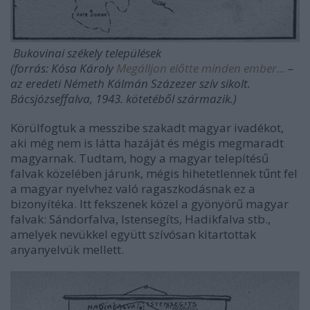
Bukovinai székely települések
(forrás: Kósa Károly
Megálljon előtte minden ember...
–
az eredeti Németh Kálmán Százezer szív sikolt.
Bácsjózseffalva, 1943. kötetéből származik.)
Körülfogtuk a messzibe szakadt magyar ivadékot,
aki még nem is látta hazáját és mégis megmaradt
magyarnak. Tudtam, hogy a magyar telepítésű
falvak közelében járunk, mégis hihetetlennek tűnt fel
a magyar nyelvhez való ragaszkodásnak ez a
bizonyítéka. Itt fekszenek közel a gyönyörű magyar
falvak: Sándorfalva, Istensegíts, Hadikfalva stb.,
amelyek nevükkel együtt szívósan kitartottak
anyanyelvük mellett.