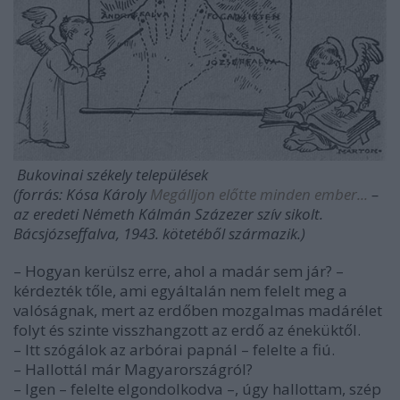
Bukovinai székely települések
(forrás: Kósa Károly
Megálljon előtte minden ember...
–
az eredeti Németh Kálmán Százezer szív sikolt.
Bácsjózseffalva, 1943. kötetéből származik.)
– Hogyan kerülsz erre, ahol a madár sem jár? –
kérdezték tőle, ami egyáltalán nem felelt meg a
valóságnak, mert az erdőben mozgalmas madárélet
folyt és szinte visszhangzott az erdő az éneküktől.
– Itt szógálok az arbórai papnál – felelte a fiú.
– Hallottál már Magyarországról?
– Igen – felelte elgondolkodva –, úgy hallottam, szép