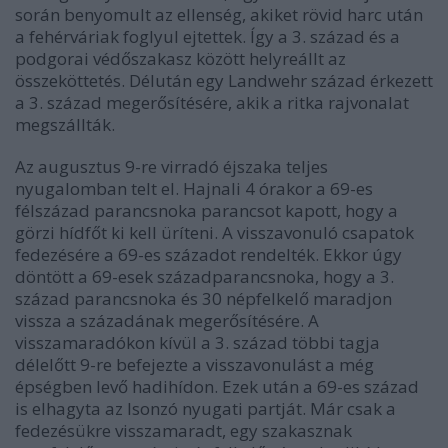
során benyomult az ellenség, akiket rövid harc után
a fehérváriak foglyul ejtettek. Így a 3. század és a
podgorai védőszakasz között helyreállt az
összeköttetés. Délután egy Landwehr század érkezett
a 3. század megerősítésére, akik a ritka rajvonalat
megszállták.
Az augusztus 9-re virradó éjszaka teljes
nyugalomban telt el. Hajnali 4 órakor a 69-es
félszázad parancsnoka parancsot kapott, hogy a
görzi hídfőt ki kell üríteni. A visszavonuló csapatok
fedezésére a 69-es századot rendelték. Ekkor úgy
döntött a 69-esek századparancsnoka, hogy a 3.
század parancsnoka és 30 népfelkelő maradjon
vissza a századának megerősítésére. A
visszamaradókon kívül a 3. század többi tagja
délelőtt 9-re befejezte a visszavonulást a még
épségben levő hadihídon. Ezek után a 69-es század
is elhagyta az Isonzó nyugati partját. Már csak a
fedezésükre visszamaradt, egy szakasznak