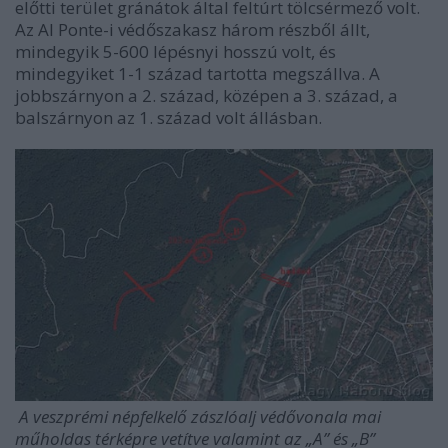
előtti terület gránátok által feltúrt tölcsérmező volt.
Az Al Ponte-i védőszakasz három részből állt,
mindegyik 5-600 lépésnyi hosszú volt, és
mindegyiket 1-1 század tartotta megszállva. A
jobbszárnyon a 2. század, középen a 3. század, a
balszárnyon az 1. század volt állásban.
A veszprémi népfelkelő zászlóalj védővonala mai
műholdas térképre vetítve valamint az „A” és „B”