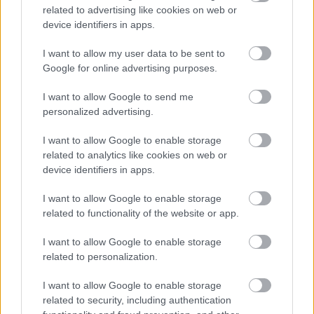
a zászlóalj parancsnokát nem találta, csak orvosokat
related to advertising like cookies on web or
és sebesülteket. Ennek ellenére a legénység
device identifiers in apps.
hangulata bizakodó volt, a 202-es magaslaton
ellentámadásba mentek át, két ellenséges
I want to allow my user data to be sent to
géppuskát és kb. 80 foglyot ejtettek.
Google for online advertising purposes.
Amikor gyülekeztették a foglyokat, erős saját tűz
I want to allow Google to send me
borította el a 202-es magaslatot. Azonnal nagyok
personalized advertising.
lettek a veszteségek, és akik életben maradtak, az
I want to allow Google to enable storage
ellenséggel összekeveredve a két kavernába
related to analytics like cookies on web or
menekültek. Miután magához tért a kavernába
device identifiers in apps.
beszorult legénység, folytatta az olaszok
lefegyverezését, közben közösen szidták a
I want to allow Google to enable storage
tüzérséget. Csak a „B” kaverna szájából leadott
related to functionality of the website or app.
zászlójelekre fejeződött be a saját tűz. A 3. század
létszáma ennek a napnak az estéjén 70 fő volt. Este 9
I want to allow Google to enable storage
óra felé Görz felől rajvonalba fejlődve egy század
related to personalization.
közeledett a hadihíd felé. Mindenki azt hitte, jön az
erősítés. Helyette a hadihíddal szemben, a keleti
I want to allow Google to enable storage
oldalon megálltak, és beásták magukat. Ők voltak a
related to security, including authentication
31/III. zászlóalj 4. százada. Éjjel még egy gyenge