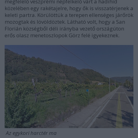
megfelelő veszprémi népfelkelő várt a hadihíd
közelében egy rakétajelre, hogy ők is visszatérjenek a
keleti partra. Körülöttük a terepen ellenséges járőrök
mozogtak és lövöldöztek. Látható volt, hogy a San
Florián községből déli irányba vezető országúton
erős olasz menetoszlopok Görz felé igyekeznek.
Az egykori harctér ma