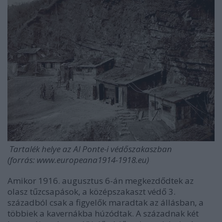
Tartalék helye az Al Ponte-i védőszakaszban
(forrás: www.europeana1914-1918.eu)
Amikor 1916. augusztus 6-án megkezdődtek az
olasz tűzcsapások, a középszakaszt védő 3.
századból csak a figyelők maradtak az állásban, a
többiek a kavernákba húzódtak. A századnak két