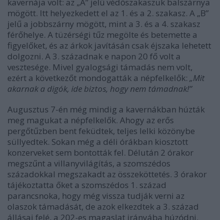
kavernája volt: az „A” jelű védőszakaszuk balszárnya
mögött. Itt helyezkedett el az 1. és a 2. szakasz. A „B”
jelű a jobbszárny mögött, mint a 3. és a 4. szakasz
férőhelye. A tüzérségi tűz megölte és betemette a
figyelőket, és az árkok javításán csak éjszaka lehetett
dolgozni. A 3. századnak e napon 20 fő volt a
vesztesége. Mivel gyalogsági támadás nem volt,
ezért a következőt mondogatták a népfelkelők:
„Mit
akarnak a digók, ide biztos, hogy nem támadnak!”
Augusztus 7-én még mindig a kavernákban húzták
meg magukat a népfelkelők. Ahogy az erős
pergőtűzben bent feküdtek, teljes lelki közönybe
süllyedtek. Sokan még a déli órákban kiosztott
konzerveket sem bontották fel. Délután 2 órakor
megszűnt a villanyvilágítás, a szomszédos
századokkal megszakadt az összeköttetés. 3 órakor
tájékoztatta őket a szomszédos 1. század
parancsnoka, hogy még vissza tudják verni az
olaszok támadását, de azok elkezdtek a 3. század
állásai felé, a 202-es magaslat irányába húzódni.