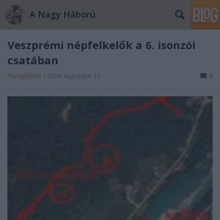
A Nagy Háború
Veszprémi népfelkelők a 6. isonzói
csatában
RózsafiJános
•
2016. augusztus 11.
0