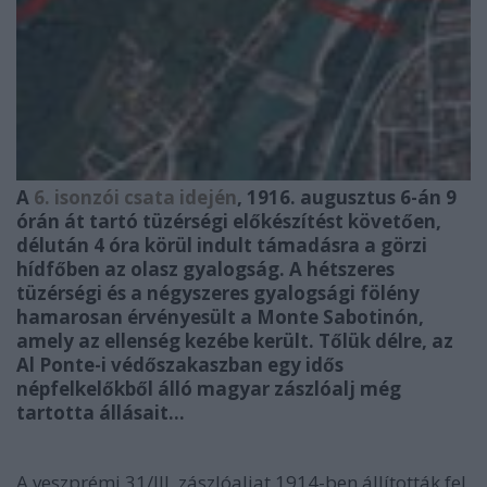
A
6. isonzói csata idején
, 1916. augusztus 6-án 9
órán át tartó tüzérségi előkészítést követően,
délután 4 óra körül indult támadásra a görzi
hídfőben az olasz gyalogság. A hétszeres
tüzérségi és a négyszeres gyalogsági fölény
hamarosan érvényesült a Monte Sabotinón,
amely az ellenség kezébe került. Tőlük délre, az
Al Ponte-i védőszakaszban egy idős
népfelkelőkből álló magyar zászlóalj még
tartotta állásait…
A veszprémi 31/III. zászlóaljat 1914-ben állították fel,