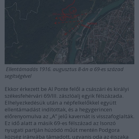
Ellentámadás 1916. augusztus 8-án a 69-es század
segítségével
Ekkor érkezett be Al Ponte felől a császári és királyi
székesfehérvári 69/III. zászlóalj egyik félszázada.
Elhelyezkedésük után a népfelkelőkkel együtt
ellentámadást indítottak, és a hegygerincen
előrenyomulva az „A” jelű kavernát is visszafoglalták.
Ez idő alatt a másik 69-es félszázad az Isonzó
nyugati partján húzódó műút mentén Podgora
község irányába támadott, ugyanis oda az éjszaka