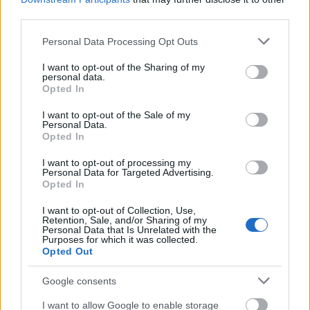
gyalogság támadása. Mozgósítani kellett a
third parties.
kavernákban meghúzódó tartalékot. Ám a napok óta
Please note that this website/app uses one or more Google
tartó tüzérségi tűz miatt olyan passzívak lettek a
Personal Data Processing Opt Outs
services and may gather and store information including but
katonák, hogy igen lassan kezdték meg a
not limited to your visit or usage behaviour. You may click to
I want to opt-out of the Sharing of my
mozgolódást, vették fel a felszerelést. Kínos
personal data.
grant or deny consent to Google and its third-party tags to
várakozásnak tűntek a percek, mintha abban
Opted In
use your data for below specified purposes in below Google
reménykedtek volna, hogy változik a helyzet, és nem
consent section.
I want to opt-out of the Sale of my
kell kimenniük a kavernákból. Csak a
Personal Data.
századparancsnok kényszerítő intézkedésére mentek
Opted In
ki az állásba. A harci helyzet viszont már teljesen
I want to opt-out of processing my
megváltoztatta őket, nyoma sem volt az előző
Personal Data for Targeted Advertising.
hezitálásnak, belevetették magukat a küzdelembe.
Opted In
Mivel az ellenség betört az 1. századnál, s az így
I want to opt-out of Collection, Use,
Retention, Sale, and/or Sharing of my
keletkezett hézagon keresztül lenyomult az Isonzó
Personal Data that Is Unrelated with the
széléig, az ott épített hadihídig, fenn állt a veszély,
Purposes for which it was collected.
Opted Out
hogy a 3. századot hátba támadják. Ezért a
géppuskákat új állásba kellett átvinni, így a kezdődő
Google consents
olasz támadást visszaverték. Közben visszaérkezett a
zászlóalj-parancsnokságra irányított küldönc, hogy
I want to allow Google to enable storage