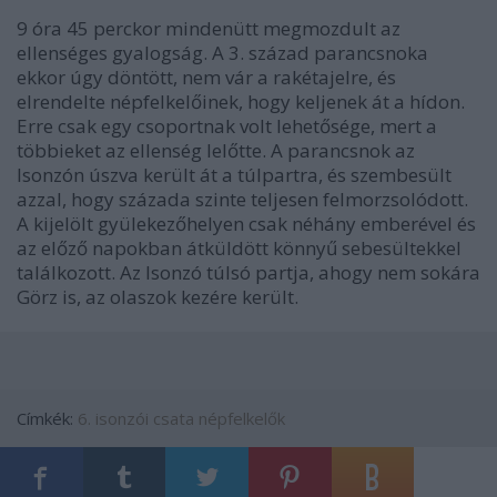
9 óra 45 perckor mindenütt megmozdult az
ellenséges gyalogság. A 3. század parancsnoka
ekkor úgy döntött, nem vár a rakétajelre, és
elrendelte népfelkelőinek, hogy keljenek át a hídon.
Erre csak egy csoportnak volt lehetősége, mert a
többieket az ellenség lelőtte. A parancsnok az
Isonzón úszva került át a túlpartra, és szembesült
azzal, hogy százada szinte teljesen felmorzsolódott.
A kijelölt gyülekezőhelyen csak néhány emberével és
az előző napokban átküldött könnyű sebesültekkel
találkozott. Az Isonzó túlsó partja, ahogy nem sokára
Görz is, az olaszok kezére került.
Címkék:
6. isonzói csata
népfelkelők