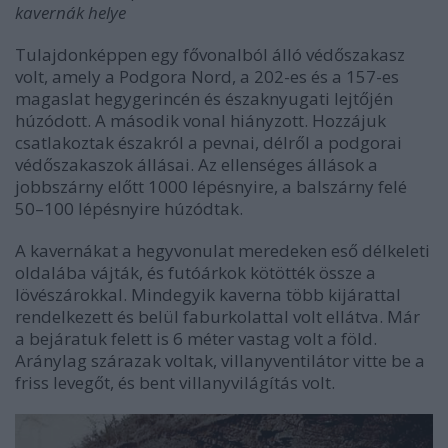
kavernák helye
Tulajdonképpen egy fővonalból álló védőszakasz
volt, amely a Podgora Nord, a 202-es és a 157-es
magaslat hegygerincén és északnyugati lejtőjén
húzódott. A második vonal hiányzott. Hozzájuk
csatlakoztak északról a pevnai, délről a podgorai
védőszakaszok állásai. Az ellenséges állások a
jobbszárny előtt 1000 lépésnyire, a balszárny felé
50–100 lépésnyire húzódtak.
A kavernákat a hegyvonulat meredeken eső délkeleti
oldalába vájták, és futóárkok kötötték össze a
lövészárokkal. Mindegyik kaverna több kijárattal
rendelkezett és belül faburkolattal volt ellátva. Már
a bejáratuk felett is 6 méter vastag volt a föld.
Aránylag szárazak voltak, villanyventilátor vitte be a
friss levegőt, és bent villanyvilágítás volt.