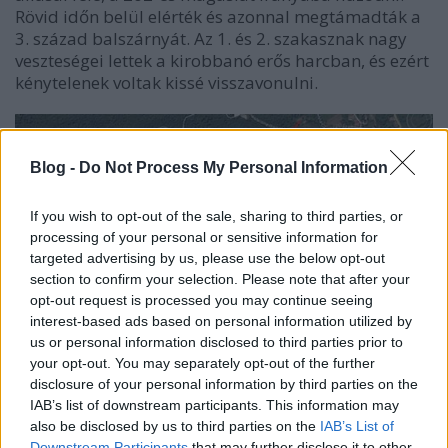
Rövid időn belül elérték és azonnal megtámadták a
3. század balszárnyát. Az 1. és 2. szakasznak nagy
veszteségei lettek a kirobbanó erős harcban, és ezért
kénytelenek voltak kissé visszavonulni.
Blog -
Do Not Process My Personal Information
If you wish to opt-out of the sale, sharing to third parties, or
processing of your personal or sensitive information for
targeted advertising by us, please use the below opt-out
section to confirm your selection. Please note that after your
opt-out request is processed you may continue seeing
interest-based ads based on personal information utilized by
us or personal information disclosed to third parties prior to
your opt-out. You may separately opt-out of the further
1916. augusztus 7-i esti helyzet
disclosure of your personal information by third parties on the
IAB’s list of downstream participants. This information may
Közben a jobbszárnyat igen erős tüzérségi tűzcsapás
also be disclosed by us to third parties on the
IAB’s List of
érte, majd utána azonnal megindult az olasz
Downstream Participants
that may further disclose it to other