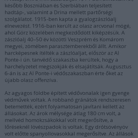
később Boszniában és Szerbiában teljesített
hadtáp-, valamint a Drina mellett partőrségi
szolgálatot. 1915-ben kapta a gyalogzászlóalj
elnevezést. 1916-ban került az olasz arcvonal mögé,
ahol Görz közelében megkezdődött kiképzésük. A
zászlóalj 40–50 év közötti Veszprém és Komárom
megyei, zömében parasztemberekből állt. Amikor
harcképesnek ítélték a zászlóaljat, először az Al
Ponte-i ún. tanvédő szakaszba kerültek, hogy a
harchelyzetet megszokják és elsajátítsák. Augusztus
6-án is az Al Ponte-i védőszakaszban érte őket az
újabb olasz offenzíva.
Az agyagos földbe épített védővonalak igen gyenge
védművek voltak. A robbanó gránátok rendszeresen
betemették, ezért folyamatosan javítani kellett az
állásokat. Az árok mélysége átlag 180 cm volt, a
mellvéd homokzsákokkal volt megerősítve, a
lőréseknél lövészpadok is voltak. Egy drótsövényöv
volt előtte spanyollovasokkal megerősítve. Az állások