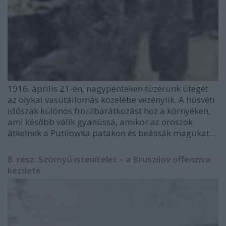
1916. április 21-én, nagypénteken tüzérünk ütegét
az olykai vasútállomás közelébe vezénylik. A húsvéti
időszak különös frontbarátkozást hoz a környéken,
ami később válik gyanússá, amikor az oroszok
átkelnek a Putilowka patakon és beássák magukat…
8. rész: Szörnyű istenítélet – a Bruszilov offenzíva
kezdete