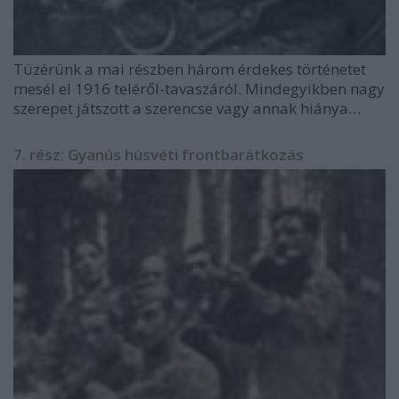
Tüzérünk a mai részben három érdekes történetet
mesél el 1916 teléről-tavaszáról. Mindegyikben nagy
szerepet játszott a szerencse vagy annak hiánya…
7. rész: Gyanús húsvéti frontbarátkozás