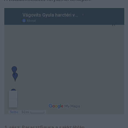
1. rész: Parasztfigura a sakktáblán