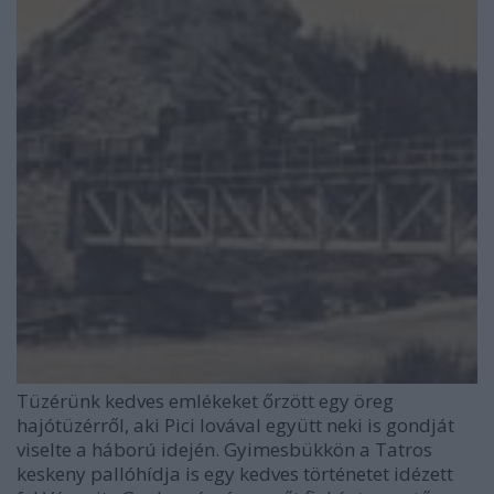
Tüzérünk kedves emlékeket őrzött egy öreg
hajótüzérről, aki Pici lovával együtt neki is gondját
viselte a háború idején. Gyimesbükkön a Tatros
keskeny pallóhídja is egy kedves történetet idézett