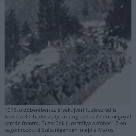
1916. októberében az érsekújvári tüzérezred is
követi a 37. hadosztályt az augusztus 27-én megnyílt
román frontra. Tüzérünk II. osztálya október 17-én
vagonírozott ki Szászrégenben, majd a Maros