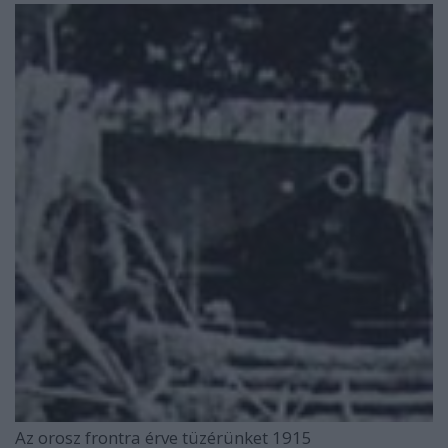
Az orosz frontra érve tüzérünket 1915