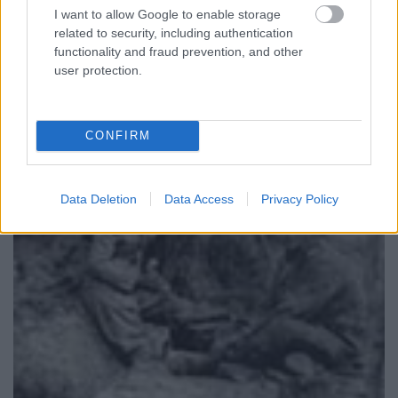
Zaturcy
körüli véres harcok maradtak a
I want to allow Google to enable storage
legemlékezetesebbek.
related to security, including authentication
functionality and fraud prevention, and other
12. rész: Újabb heves orosz támadások
user protection.
CONFIRM
Data Deletion
Data Access
Privacy Policy