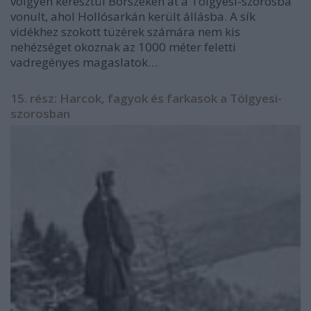
völgyén keresztül Borszéken át a Tölgyesi-szorosba
vonult, ahol Hollósarkán került állásba. A sík
vidékhez szokott tüzérek számára nem kis
nehézséget okoznak az 1000 méter feletti
vadregényes magaslatok…
15. rész: Harcok, fagyok és farkasok a Tölgyesi-
szorosban