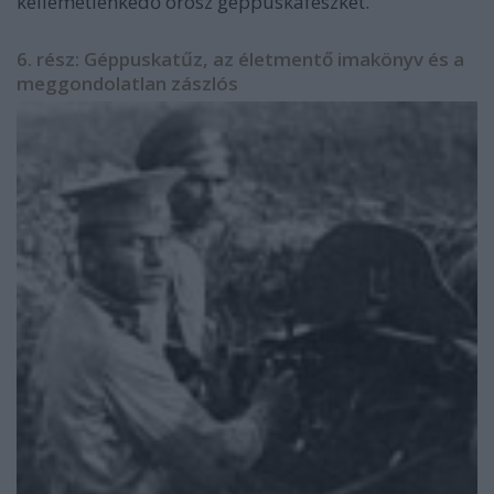
kellemetlenkedő orosz géppuskafészket.
6. rész: Géppuskatűz, az életmentő imakönyv és a
meggondolatlan zászlós