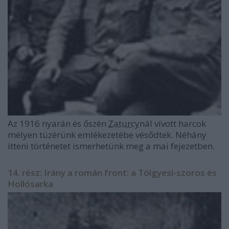
Az 1916 nyarán és őszén
Zaturcy
nál vívott harcok
mélyen tüzérünk emlékezetébe vésődtek. Néhány
itteni történetet ismerhetünk meg a mai fejezetben.
14. rész: Irány a román front: a Tölgyesi-szoros és
Hollósarka