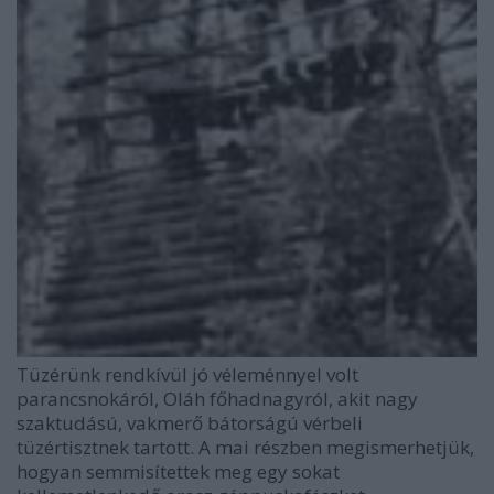
Tüzérünk rendkívül jó véleménnyel volt
parancsnokáról, Oláh főhadnagyról, akit nagy
szaktudású, vakmerő bátorságú vérbeli
tüzértisztnek tartott. A mai részben megismerhetjük,
hogyan semmisítettek meg egy sokat