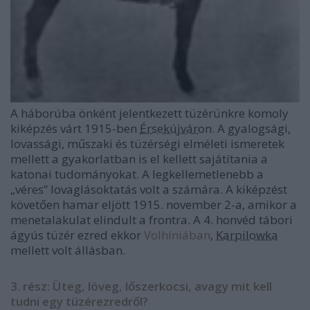
A háborúba önként jelentkezett tüzérünkre komoly
kiképzés várt 1915-ben
Érsekújvár
on. A gyalogsági,
lovassági, műszaki és tüzérségi elméleti ismeretek
mellett a gyakorlatban is el kellett sajátítania a
katonai tudományokat. A legkellemetlenebb a
„véres” lovaglásoktatás volt a számára. A kiképzést
követően hamar eljött 1915. november 2-a, amikor a
menetalakulat elindult a frontra. A 4. honvéd tábori
ágyús tüzér ezred ekkor
Volhíniában
,
Karpilowka
mellett volt állásban.
3. rész: Üteg, löveg, lőszerkocsi, avagy mit kell
tudni egy tüzérezredről?