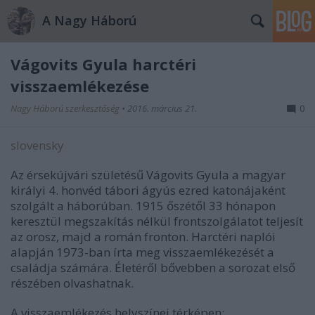
A Nagy Háború
Vágovits Gyula harctéri
visszaemlékezése
Nagy Háború szerkesztőség
•
2016. március 21.
0
slovensky
Az érsekújvári születésű Vágovits Gyula a magyar
királyi 4. honvéd tábori ágyús ezred katonájaként
szolgált a háborúban. 1915 őszétől 33 hónapon
keresztül megszakítás nélkül frontszolgálatot teljesít
az orosz, majd a román fronton. Harctéri naplói
alapján 1973-ban írta meg visszaemlékezését a
családja számára. Életéről bővebben a sorozat első
részében olvashatnak.
A visszaemlékezés helyszínei térképen: