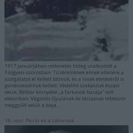
1917 januárjában rettenetes hideg uralkodott a
Tölgyesi-szorosban. Tüzéreinknek ennek ellenére a
szolgálatot el kellett látniuk, és a lovak etetéséről is
gondoskodniuk kellett. Védelmi szakaszuk északi
része, Bélbor környéke „a farkasok hazája” volt
ekkoriban. Vágovits Gyulának és társainak többször
meggyűlt velük a baja…
18. rész: Pici ló és a tábornok