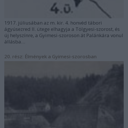
1917. júliusában az m. kir. 4. honvéd tábori
ágyúsezred II. ütege elhagyja a Tölgyesi-szorost, és
új helyszínre, a Gyimesi-szoroson át Palánkára vonul
állásba…
20. rész: Élmények a Gyimesi-szorosban