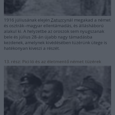
1916 júliusának elején
Zaturcy
nál megakad a német
és osztrák–magyar ellentámadás, és állásháború
alakul ki. A helyzetbe az oroszok sem nyugszanak
bele és július 28-án újabb nagy támadásba
kezdenek, amelynek kivédésében tüzérünk ütege is
hatékonyan kiveszi a részét.
13. rész: Pici ló és az életmentő német tüzérek