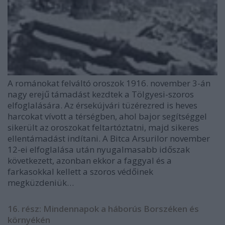
A románokat felváltó oroszok 1916. november 3-án
nagy erejű támadást kezdtek a Tölgyesi-szoros
elfoglalására. Az érsekújvári tüzérezred is heves
harcokat vívott a térségben, ahol bajor segítséggel
sikerült az oroszokat feltartóztatni, majd sikeres
ellentámadást indítani. A Bitca Arsurilor november
12-ei elfoglalása után nyugalmasabb időszak
következett, azonban ekkor a faggyal és a
farkasokkal kellett a szoros védőinek
megküzdeniük…
16. rész: Mindennapok a háborús Borszéken és
környékén