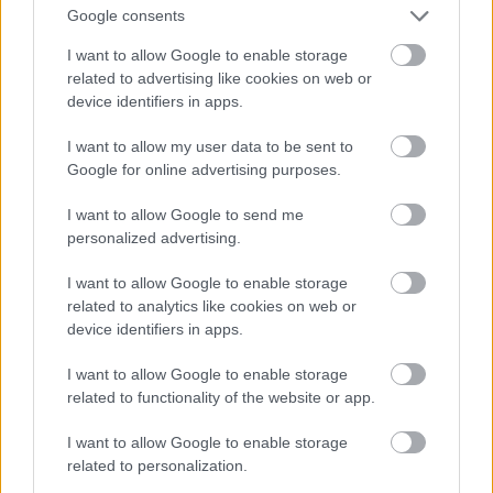
Google consents
I want to allow Google to enable storage
related to advertising like cookies on web or
device identifiers in apps.
I want to allow my user data to be sent to
Google for online advertising purposes.
I want to allow Google to send me
personalized advertising.
I want to allow Google to enable storage
related to analytics like cookies on web or
device identifiers in apps.
I want to allow Google to enable storage
A Bruszilov-offenzívát követő visszavonulás után,
related to functionality of the website or app.
1916 júniusának végén megindult a német és
I want to allow Google to enable storage
osztrák–magyar szövetséges csapatok
related to personalization.
ellentámadása
Luck
irányába. Tüzérünk számára a