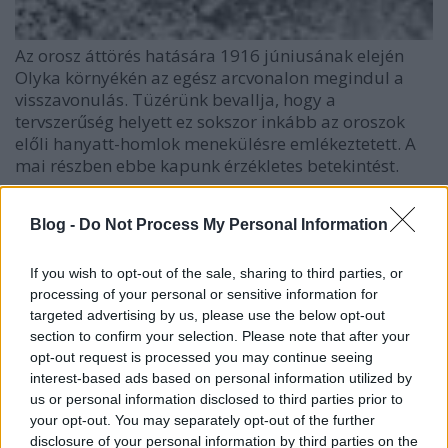
Az orosz áttörés hatására 1916 júniusának elején
Olyka környékén az egész arcvonalon megindul a
visszavonulás. Tüzérünk bevallja, hogy a
tervszerűség helyett ez sokszor inkább az oroszok
előli hanyatt-homlok menekülésre emlékeztetett. A
mai részben ebbe kapunk érzékletes betekintést.
10. rész: Hírzárlat, álhírek és gyászmise
Blog -
Do Not Process My Personal Information
If you wish to opt-out of the sale, sharing to third parties, or
processing of your personal or sensitive information for
targeted advertising by us, please use the below opt-out
section to confirm your selection. Please note that after your
opt-out request is processed you may continue seeing
interest-based ads based on personal information utilized by
us or personal information disclosed to third parties prior to
your opt-out. You may separately opt-out of the further
disclosure of your personal information by third parties on the