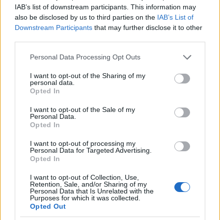
IAB’s list of downstream participants. This information may
also be disclosed by us to third parties on the
IAB’s List of
Downstream Participants
that may further disclose it to other
third parties.
Please note that this website/app uses one or more Google
Personal Data Processing Opt Outs
services and may gather and store information including but
not limited to your visit or usage behaviour. You may click to
I want to opt-out of the Sharing of my
personal data.
grant or deny consent to Google and its third-party tags to
Opted In
use your data for below specified purposes in below Google
1916 júniusában a Bruszilov-offenzíva miatti nagy
consent section.
I want to opt-out of the Sale of my
Personal Data.
visszavonulás során hírzárlatot rendeltek el, ennek
Opted In
következtében számtalan valótlan hír is szárnyra
kapott. Így történhetett meg, hogy elesettnek hitt
I want to opt-out of processing my
tüzérünkért is gyászmisét mondattak Érsekújváron…
Personal Data for Targeted Advertising.
Opted In
11. rész: Fordulat Zaturcynál
I want to opt-out of Collection, Use,
Retention, Sale, and/or Sharing of my
Personal Data that Is Unrelated with the
Purposes for which it was collected.
Opted Out