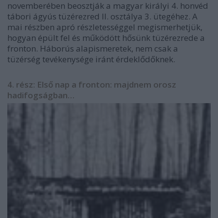
novemberében beosztják a magyar királyi 4. honvéd
tábori ágyús tüzérezred II. osztálya 3. ütegéhez. A
mai részben apró részletességgel megismerhetjük,
hogyan épült fel és működött hősünk tüzérezrede a
fronton. Háborús alapismeretek, nem csak a
tüzérség tevékenysége iránt érdeklődőknek.
4. rész: Első nap a fronton: majdnem orosz
hadifogságban…