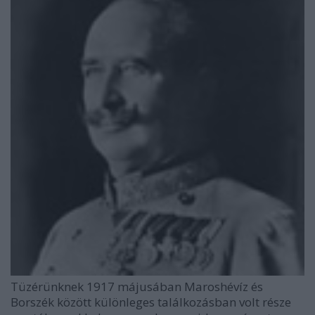
Tüzérünknek 1917 májusában Maroshévíz és
Borszék között különleges találkozásban volt része