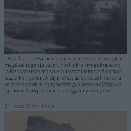
1917 őszén a Gyimesi-szoros természeti szépsége is
magával ragadja tüzérünket, aki a nyugalmasabb
időszakot kihasználva Pici lovával felfedező utakat
tesz a környéken. A táj mellett az építészeti kultúra
és az emberek is nagy hatást gyakorolnak Vágovits
Gyulára. Kísérjük mi is el az egyik ilyen útjára!
21. rész: Badari bácsi