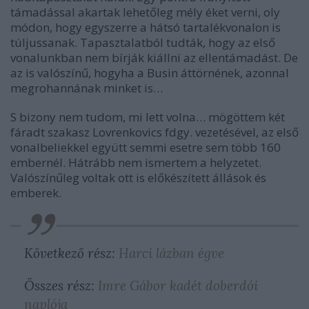
támadással akartak lehetőleg mély éket verni, oly
módon, hogy egyszerre a hátsó tartalékvonalon is
túljussanak. Tapasztalatból tudták, hogy az első
vonalunkban nem bírják kiállni az ellentámadást. De
az is valószínű, hogyha a Busin áttörnének, azonnal
megrohannának minket is…
S bizony nem tudom, mi lett volna… mögöttem két
fáradt szakasz Lovrenkovics fdgy. vezetésével, az első
vonalbeliekkel együtt semmi esetre sem több 160
embernél. Hátrább nem ismertem a helyzetet.
Valószínűleg voltak ott is előkészített állások és
emberek.
Következő rész:
Harci lázban égve
Összes rész:
Imre Gábor kadét doberdói
naplója