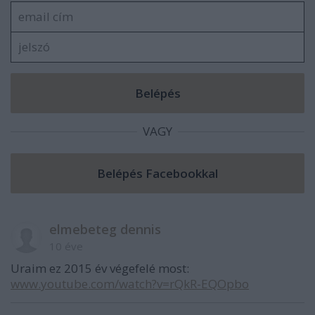
VAGY
elmebeteg dennis
10 éve
Uraim ez 2015 év végefelé most:
www.youtube.com/watch?v=rQkR-EQOpbo