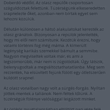
Doberdó védőit. Az olasz repülők csoportosan
száguldoztak felettünk. Tüzérségünk elkeseredetten
srapnelezte őket, azonban nem bírtak egyet sem
lehozni közülük.
Délután különösen a hátsó alakulatokat keresték az
olasz gránátok. Bizonyosan a repülök jelentették,
hogy mi elől nem számítunk. Kezdtük érezni, hogy
valami történni fog még máma. A kimerült
legénység karikás szemekkel bámult a semmibe.
Nagyon megviseltek voltak már, és ami a
legszomorúbb, már nem is zúgolódtak. Úgy látszik,
belenyugodtak a megváltoztathatatlanba. Meg sem
rezzentek, ha elsüvített fejünk fölött egy ötletszerűen
küldött srapnel.
Az olasz vonalban nagy volt a sürgés-forgás. Nyíltan
jöttek-mentek a taliánok. Nem féltek tőlünk. A
tüzérségük fölénye valósággal leigázott minket.
Az örökös nyugtalanságban eltöltött nap vége felé