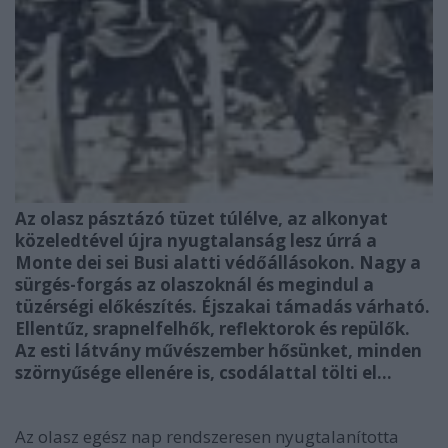
Az olasz pásztázó tüzet túlélve, az alkonyat
közeledtével újra nyugtalanság lesz úrrá a
Monte dei sei Busi alatti védőállásokon. Nagy a
sürgés-forgás az olaszoknál és megindul a
tüzérségi előkészítés. Éjszakai támadás várható.
Ellentűz, srapnelfelhők, reflektorok és repülők.
Az esti látvány művészember hősünket, minden
szörnyűsége ellenére is, csodálattal tölti el…
Az olasz egész nap rendszeresen nyugtalanította