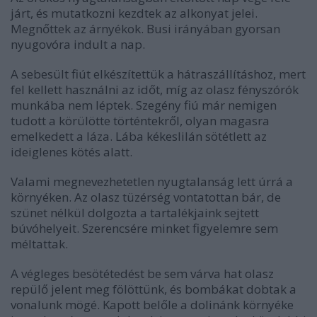
járt, és mutatkozni kezdtek az alkonyat jelei.
Megnőttek az árnyékok. Busi irányában gyorsan
nyugovóra indult a nap.
A sebesült fiút elkészítettük a hátraszállításhoz, mert
fel kellett használni az időt, míg az olasz fényszórók
munkába nem léptek. Szegény fiú már nemigen
tudott a körülötte történtekről, olyan magasra
emelkedett a láza. Lába kékeslilán sötétlett az
ideiglenes kötés alatt.
Valami megnevezhetetlen nyugtalanság lett úrrá a
környéken. Az olasz tüzérség vontatottan bár, de
szünet nélkül dolgozta a tartalékjaink sejtett
búvóhelyeit. Szerencsére minket figyelemre sem
méltattak.
A végleges besötétedést be sem várva hat olasz
repülő jelent meg fölöttünk, és bombákat dobtak a
vonalunk mögé. Kapott belőle a dolinánk környéke