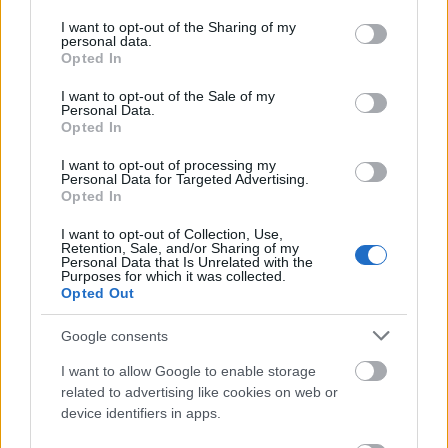
Éjjeli támadás lesz… Most már munkába léptek a mi
services and may gather and store information including but
fényszóróink is kutatva az ellenséges állást, mert az
not limited to your visit or usage behaviour. You may click to
I want to opt-out of the Sharing of my
personal data.
grant or deny consent to Google and its third-party tags to
olasz gyalogság támadása minden pillanatban
Opted In
use your data for below specified purposes in below Google
esedékes lehetett. Sőt, ugyancsak dolgoztak a mi
consent section.
hallgatag ütegeink is. A harminc és felesek mély,
I want to opt-out of the Sale of my
Personal Data.
bömbölő hangja mellett a gyorsan feleselő kisebbek
Opted In
erős munkába fogtak. Az olasz állásban indulásra
kész gyalogság lelkierejét néhány telitalálat
I want to opt-out of processing my
Personal Data for Targeted Advertising.
valószínűleg erőpróbára tehette. Vermegliano szinte
Opted In
remegett a harminc és felesek robbanásai nyomán.
I want to opt-out of Collection, Use,
Retention, Sale, and/or Sharing of my
Personal Data that Is Unrelated with the
Purposes for which it was collected.
Opted Out
Google consents
I want to allow Google to enable storage
related to advertising like cookies on web or
device identifiers in apps.