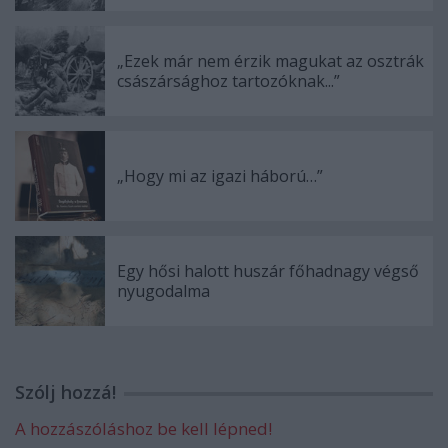
„Ezek már nem érzik magukat az osztrák
császársághoz tartozóknak...”
„Hogy mi az igazi háború…”
Egy hősi halott huszár főhadnagy végső
nyugodalma
Szólj hozzá!
A hozzászóláshoz be kell lépned!