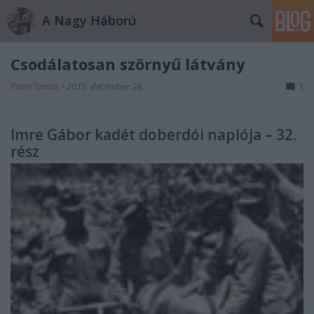
A Nagy Háború
Csodálatosan szörnyű látvány
PintérTamás
•
2015. december 28.
1
Imre Gábor kadét doberdói naplója – 32.
rész