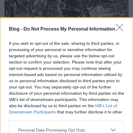
Olasz tüzérség állásban az Isonzónál
Blog -
Do Not Process My Personal Information
(forrás: Gruppo Speleologico Carsico)
If you wish to opt-out of the sale, sharing to third parties, or
Most egy óra hosszát olyan csodálatosan szörnyű
processing of your personal or sensitive information for
látványban volt részünk, amilyent nem minden
targeted advertising by us, please use the below opt-out
ember fia láthat ebben az életben. Felhasználva a
section to confirm your selection. Please note that after your
szürkületet és a nagy zűrzavart, elvitettem az
opt-out request is processed you may continue seeing
önkéntest. Még nem volt elég sötét, azonban most
interest-based ads based on personal information utilized by
nem törődött senki az ilyen csekélységgel. A
us or personal information disclosed to third parties prior to
gránátok után felvillantak az olasz fényszórók is,
your opt-out. You may separately opt-out of the further
melyeknek fényében az explóziók füstje és a
disclosure of your personal information by third parties on the
srapnelek robbanásai mint fehér vattacsomók
IAB’s list of downstream participants. This information may
gomolyogtak a magasban. Oly sűrű lett végül ez a
also be disclosed by us to third parties on the
IAB’s List of
vattás srapnelfelhő, hogy a magasban keringő
Downstream Participants
that may further disclose it to other
repülőket kereső fényszórók fénycsóvája nem bírt
third parties.
utat törni köztük.
Please note that this website/app uses one or more Google
Personal Data Processing Opt Outs