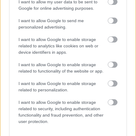
I want to allow my user data to be sent to
Google for online advertising purposes.
I want to allow Google to send me
30 és feles lövedék mozgatása a Doberdón
personalized advertising.
(forrás: Gruppo Speleologico Carsico)
I want to allow Google to enable storage
Az ütegek lázas igyekezettel keresték egymást, a
related to analytics like cookies on web or
fényszórókat és a gyalogságot egyaránt, mert most
device identifiers in apps.
minden azon múlott, hogy melyik lesz jobban
I want to allow Google to enable storage
előkészítve, a támadás vagy a védelem.
related to functionality of the website or app.
Ahogy tőlünk megítélhető volt, a mi
I want to allow Google to enable storage
hadvezetőségünket nem érte váratlanul a dolog. A
related to personalization.
mi aránytalanul gyengébb tüzérségünk, lám, ilyen
alkalmakra tartogatta az erejét. Olyan heves
I want to allow Google to enable storage
ellentüzet adott az olaszokra, hogy csak úgy repesett
related to security, including authentication
a szívünk tőle.
functionality and fraud prevention, and other
user protection.
Mirólunk, úgy látszott, mindenki megfeledkezett. Át-
átsuhant a fényszóró nyalábja felettünk kíváncsian