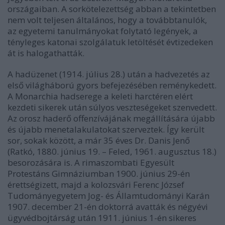
országaiban. A sorkötelezettség abban a tekintetben
nem volt teljesen általános, hogy a továbbtanulók,
az egyetemi tanulmányokat folytató legények, a
tényleges katonai szolgálatuk letöltését évtizedeken
át is halogathatták.
A hadüzenet (1914. július 28.) után a hadvezetés az
első világháború gyors befejezésében reménykedett.
A Monarchia hadserege a keleti harctéren elért
kezdeti sikerek után súlyos veszteségeket szenvedett.
Az orosz haderő offenzívájának megállítására újabb
és újabb menetalakulatokat szerveztek. Így került
sor, sokak között, a már 35 éves Dr. Danis Jenő
(Ratkó, 1880. június 19. – Feled, 1961. augusztus 18.)
besorozására is. A rimaszombati Egyesült
Protestáns Gimnáziumban 1900. június 29-én
érettségizett, majd a kolozsvári Ferenc József
Tudományegyetem Jog- és Államtudományi Karán
1907. december 21-én doktorrá avatták és négyévi
ügyvédbojtárság után 1911. június 1-én sikeres