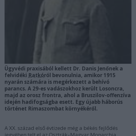
Ügyvédi praxisából kellett Dr. Danis Jenőnek a
felvidéki
Ratkó
ról bevonulnia, amikor 1915
nyarán számára is megérkezett a behívó
parancs. A 29-es vadászokhoz került Losoncra,
majd az orosz frontra, ahol a Bruszilov-offenzíva
idején hadifogságba esett. Egy újabb háborús
történet Rimaszombat környékéről.
A XX. század első évtizede még a békés fejlődés
jegyében telt el az Osztrák–Magyar Monarchia