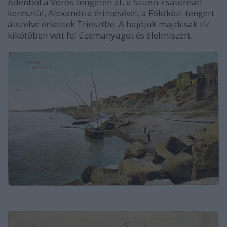
Ádenből a Vörös-tengeren át, a Szuezi-csatornán
keresztül, Alexandria érintésével, a Földközi-tengert
átszelve érkeztek Triesztbe. A hajójuk majdcsak tíz
kikötőben vett fel üzemanyagot és élelmiszert.