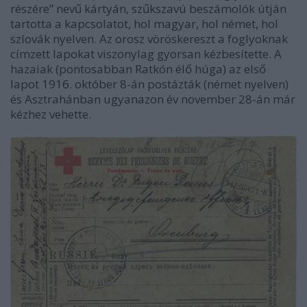
részére” nevű kártyán, szűkszavú beszámolók útján
tartotta a kapcsolatot, hol magyar, hol német, hol
szlovák nyelven. Az orosz vöröskereszt a foglyoknak
címzett lapokat viszonylag gyorsan kézbesítette. A
hazaiak (pontosabban Ratkón élő húga) az első
lapot 1916. október 8-án postázták (német nyelven)
és Asztrahánban ugyanazon év november 28-án már
kézhez vehette.