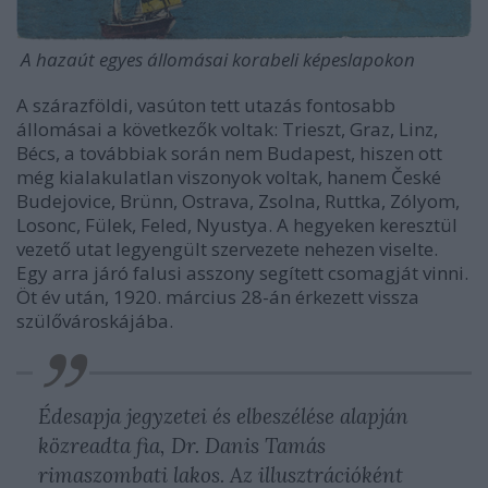
A hazaút egyes állomásai korabeli képeslapokon
A szárazföldi, vasúton tett utazás fontosabb
állomásai a következők voltak: Trieszt, Graz, Linz,
Bécs, a továbbiak során nem Budapest, hiszen ott
még kialakulatlan viszonyok voltak, hanem České
Budejovice, Brünn, Ostrava, Zsolna, Ruttka, Zólyom,
Losonc, Fülek, Feled, Nyustya. A hegyeken keresztül
vezető utat legyengült szervezete nehezen viselte.
Egy arra járó falusi asszony segített csomagját vinni.
Öt év után, 1920. március 28-án érkezett vissza
szülővároskájába.
Édesapja jegyzetei és elbeszélése alapján
közreadta fia, Dr. Danis Tamás
rimaszombati lakos. Az illusztrációként