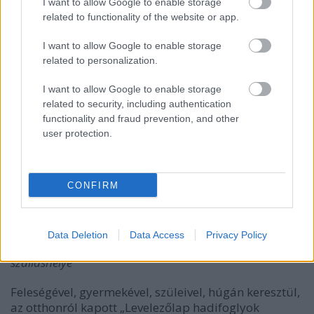
I want to allow Google to enable storage
megkülönböztetett bánásmódban részesültek, még
related to functionality of the website or app.
a tiszti szolgáikat (putzer) is megtarthatták.
I want to allow Google to enable storage
related to personalization.
I want to allow Google to enable storage
related to security, including authentication
functionality and fraud prevention, and other
user protection.
CONFIRM
Data Deletion
Data Access
Privacy Policy
Orenburg, Menovoj dvor, a hadifogolytisztek
szálláshelye
Feleségével, gyermekével, szüleivel, húgán keresztül,
az otthonról kapott „Levelezőlap hadifoglyok