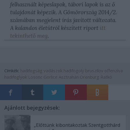
felhasznált képeslapok, tábori lapok is az ő
tulajdonát képezik. A Gömörország 2014/2.
számában megjelent írás javított változata.
A kalandos életútról készített riport
itt
tekinthető meg
.
Címkék:
hadifogság
vadászok
hadifogoly
bruszilov offenzíva
hadifoglyok
Losonc
Gorlice
Asztrahán
Orenburg
Ratkó
Ajánlott bejegyzések:
„Előttünk kibontakoztak Szentgotthárd