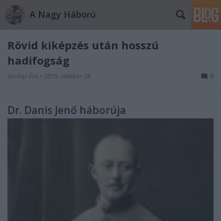
A Nagy Háború
Rövid kiképzés után hosszú
hadifogság
Kerényi Éva
•
2015. október 28.
0
Dr. Danis Jenő háborúja