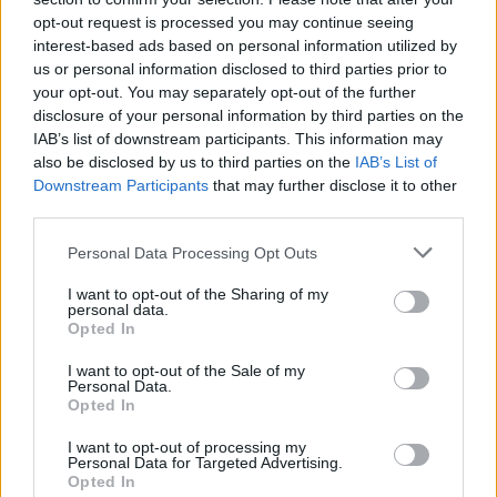
opt-out request is processed you may continue seeing
interest-based ads based on personal information utilized by
us or personal information disclosed to third parties prior to
your opt-out. You may separately opt-out of the further
A hadifogságának egy-egy állomása: Kijev és Szamara
disclosure of your personal information by third parties on the
IAB’s list of downstream participants. This information may
Fogságuk városai az 1917. évi forradalom után
also be disclosed by us to third parties on the
IAB’s List of
felváltva kerültek a forradalmi (vörös), majd a cárhű
Downstream Participants
that may further disclose it to other
fehérgárdák hatalmába. Ezek a harcok
third parties.
súlyosbították, kiszolgáltatottá tették a hadifoglyok
helyzetét.
Please note that this website/app uses one or more Google
Personal Data Processing Opt Outs
services and may gather and store information including but
Asztrahán környéke mocsaras, a malária (váltóláz)
not limited to your visit or usage behaviour. You may click to
I want to opt-out of the Sharing of my
fészke. Nyári időben a foglyok a Volgában fürödtek.
personal data.
grant or deny consent to Google and its third-party tags to
Opted In
A szúnyogok hadát elkerülni lehetetlen volt. Danis
use your data for below specified purposes in below Google
Jenő amúgy is legyengült szervezetét ez a betegség
consent section.
I want to opt-out of the Sale of my
súlyos próbára tette.
Personal Data.
Opted In
I want to opt-out of processing my
Personal Data for Targeted Advertising.
Opted In