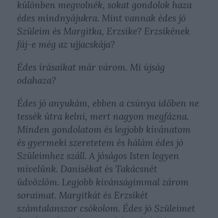
különben megvolnék, sokat gondolok haza
édes mindnyájukra. Mint vannak édes jó
Szüleim és Margitka, Erzsike? Erzsikének
fáj-e még az ujjacskája?
Édes írásaikat már várom. Mi újság
odahaza?
Édes jó anyukám, ebben a csúnya időben ne
tessék útra kelni, mert nagyon megfázna.
Minden gondolatom és legjobb kívánatom
és gyermeki szeretetem és hálám édes jó
Szüleimhez száll. A jóságos Isten legyen
mivelünk. Danisékat és Takácsnét
üdvözlöm. Legjobb kivánságimmal zárom
soraimat. Margitkát és Erzsikét
számtalanszor csókolom. Édes jó Szüleimet