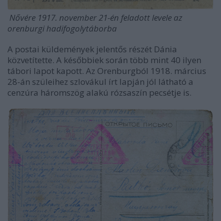
Nővére 1917. november 21-én feladott levele az
orenburgi hadifogolytáborba
A postai küldemények jelentős részét Dánia
közvetítette. A későbbiek során több mint 40 ilyen
tábori lapot kapott. Az Orenburgból 1918. március
28-án szüleihez szlovákul írt lapján jól látható a
cenzúra háromszög alakú rózsaszín pecsétje is.