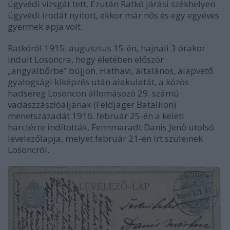
ügyvédi vizsgát tett. Ezután Ratkó járási székhelyen
ügyvédi irodát nyitott, ekkor már nős és egy egyéves
gyermek apja volt.
Ratkóról 1915. augusztus 15-én, hajnali 3 órakor
indult Losoncra, hogy életében először
„angyalbőrbe” bújjon. Hathavi, általános, alapvető
gyalogsági kiképzés után alakulatát, a közös
hadsereg Losoncon állomásozó 29. számú
vadászzászlóaljának (Feldjäger Batallion)
menetszázadát 1916. február 25-én a keleti
harctérre indították. Fennmaradt Danis Jenő utolsó
levelezőlapja, melyet február 21-én írt szüleinek
Losoncról.