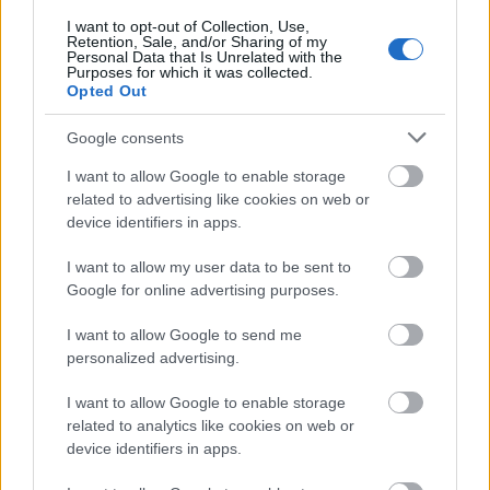
I want to opt-out of Collection, Use,
Retention, Sale, and/or Sharing of my
Personal Data that Is Unrelated with the
Purposes for which it was collected.
Opted Out
Google consents
I want to allow Google to enable storage
related to advertising like cookies on web or
device identifiers in apps.
Asztraháni életkép
I want to allow my user data to be sent to
Élet-halál között feküdt a betegek-halottak
Google for online advertising purposes.
szobájában. Testét lepedővel fedték be. Az amerikai
Vöröskereszt kinin orvosság-küldeménye mentette
I want to allow Google to send me
meg az életét, ugyanakkor a fogság alatt kapott
personalized advertising.
malária következtében maradandó szívbetegséget
I want to allow Google to enable storage
szerzett. Asztrahánban tiszti szállásuk a volgai
related to analytics like cookies on web or
németek nyelvén nevezett Musikschule emeletes
device identifiers in apps.
épületében volt fél éven át. Orenburgban a Menovoj
dvor-ban helyezték el a hadifoglyokat. A tisztek