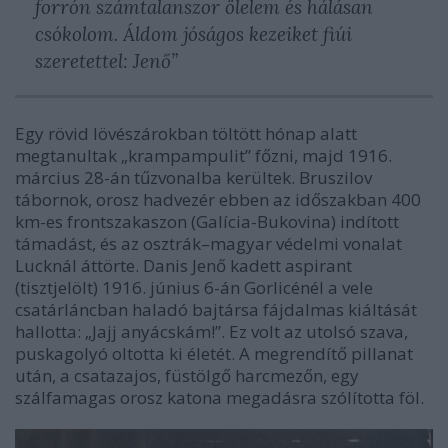
forrón számtalanszor ölelem és hálásan
csókolom. Áldom jóságos kezeiket fiúi
szeretettel: Jenő”
Egy rövid lövészárokban töltött hónap alatt
megtanultak „krampampulit” főzni, majd 1916.
március 28-án tűzvonalba kerültek. Bruszilov
tábornok, orosz hadvezér ebben az időszakban 400
km-es frontszakaszon (Galícia-Bukovina) indított
támadást, és az osztrák–magyar védelmi vonalat
Lucknál áttörte. Danis Jenő kadett aspirant
(tisztjelölt) 1916. június 6-án Gorlicénél a vele
csatárláncban haladó bajtársa fájdalmas kiáltását
hallotta: „Jajj anyácskám!”. Ez volt az utolsó szava,
puskagolyó oltotta ki életét. A megrendítő pillanat
után, a csatazajos, füstölgő harcmezőn, egy
szálfamagas orosz katona megadásra szólította föl.