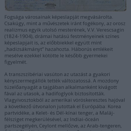
Fogsága városainak képeslapját megvásárolta.
Csakúgy, mint a művészetek iránt fogékony, az orosz
realizmus egyik utolsó mesterének, V.V. Verescsagin
(1824-1904), drámai hatású festményeinek színes
képeslapjait is, az előbbiekkel együtt mint
„hadizsákmányt” hazahozta. Háborús emlékeit
mesélve ezekkel kötötte le később gyermekei
figyelmét.
A transzszibériai vasúton az utazást a gyakori
kényszermegállók tették változatossá. A mozdony
tüzelőanyagát a tajgában alkalmanként kivágott
fával az utasok, a hadifoglyok biztosították.
Vlagyivosztokból az amerikai vöröskeresztes hajóval
a következő útvonalon jutottak el Európába: Korea
partvidéke, a Kelet- és Dél-kínai tenger, a Maláj-
félsziget megkerülésével, az Indiai-óceán
partszegélyén, Ceylont mellőzve, az Arab-tengeren,