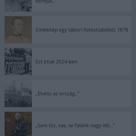
tornyai...”
Emlékkép egy tábori fotóstúdióból, 1878
Ezt írtuk 2024-ben
„Elvész az ország...”
„Sem tűz, vas, se falánk nagy idő…”