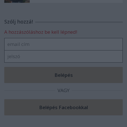
Szólj hozzá!
A hozzászóláshoz be kell lépned!
VAGY