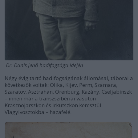
Dr. Danis Jenő hadifogsága idején
Négy évig tartó hadifogságának állomásai, táborai a
következők voltak: Olika, Kijev, Perm, Szamara,
Szaratov, Asztrahán, Orenburg, Kazány, Cseljabinszk
– innen már a transzszibériai vasúton
Krasznojarszkon és Irkutszkon keresztül
Vlagyivosztokba – hazafelé.