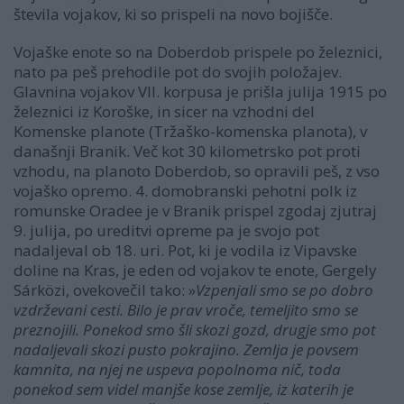
števila vojakov, ki so prispeli na novo bojišče.
Vojaške enote so na Doberdob prispele po železnici,
nato pa peš prehodile pot do svojih položajev.
Glavnina vojakov VII. korpusa je prišla julija 1915 po
železnici iz Koroške, in sicer na vzhodni del
Komenske planote (Tržaško-komenska planota), v
današnji Branik. Več kot 30 kilometrsko pot proti
vzhodu, na planoto Doberdob, so opravili peš, z vso
vojaško opremo. 4. domobranski pehotni polk iz
romunske Oradee je v Branik prispel zgodaj zjutraj
9. julija, po ureditvi opreme pa je svojo pot
nadaljeval ob 18. uri. Pot, ki je vodila iz Vipavske
doline na Kras, je eden od vojakov te enote, Gergely
Sárközi, ovekovečil tako: »
Vzpenjali smo se po dobro
vzdrževani cesti. Bilo je prav vroče, temeljito smo se
preznojili. Ponekod smo šli skozi gozd, drugje smo pot
nadaljevali skozi pusto pokrajino. Zemlja je povsem
kamnita, na njej ne uspeva popolnoma nič, toda
ponekod sem videl manjše kose zemlje, iz katerih je