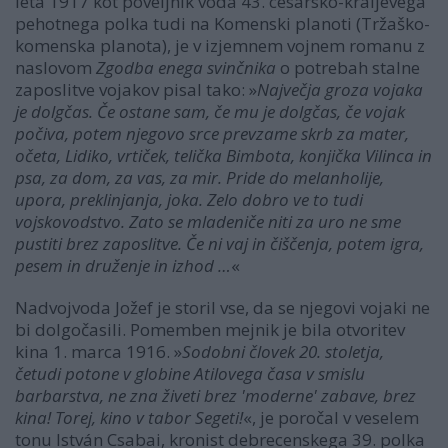
leta 1917 kot poveljnik voda 43. cesarsko-kraljevega
pehotnega polka tudi na Komenski planoti (Tržaško-
komenska planota), je v izjemnem vojnem romanu z
naslovom
Zgodba enega svinčnika
o potrebah stalne
zaposlitve vojakov pisal tako: »
Največja groza vojaka
je dolgčas. Če ostane sam, če mu je dolgčas, če vojak
počiva, potem njegovo srce prevzame skrb za mater,
očeta, Lidiko, vrtiček, telička Bimbota, konjička Vilinca in
psa, za dom, za vas, za mir. Pride do melanholije,
upora, preklinjanja, joka. Zelo dobro ve to tudi
vojskovodstvo. Zato se mladeniče niti za uro ne sme
pustiti brez zaposlitve. Če ni vaj in čiščenja, potem igra,
pesem in druženje in izhod …
«
Nadvojvoda Jožef je storil vse, da se njegovi vojaki ne
bi dolgočasili. Pomemben mejnik je bila otvoritev
kina 1. marca 1916. »
Sodobni človek 20. stoletja,
četudi potone v globine Atilovega časa v smislu
barbarstva, ne zna živeti brez 'moderne' zabave, brez
kina! Torej, kino v tabor Segeti!
«, je poročal v veselem
tonu István Csabai, kronist debrecenskega 39. polka