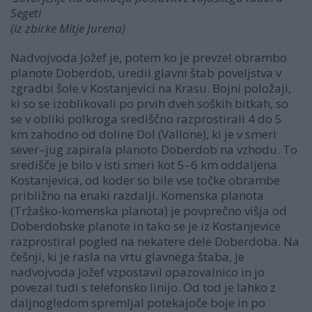
Segeti
(iz zbirke Mitje Jurena)
Nadvojvoda Jožef je, potem ko je prevzel obrambo
planote Doberdob, uredil glavni štab poveljstva v
zgradbi šole v Kostanjevici na Krasu. Bojni položaji,
ki so se izoblikovali po prvih dveh soških bitkah, so
se v obliki polkroga središčno razprostirali 4 do 5
km zahodno od doline Dol (Vallone), ki je v smeri
sever–jug zapirala planoto Doberdob na vzhodu. To
središče je bilo v isti smeri kot 5–6 km oddaljena
Kostanjevica, od koder so bile vse točke obrambe
približno na enaki razdalji. Komenska planota
(Tržaško-komenska planota) je povprečno višja od
Doberdobske planote in tako se je iz Kostanjevice
razprostiral pogled na nekatere dele Doberdoba. Na
češnji, ki je rasla na vrtu glavnega štaba, je
nadvojvoda Jožef vzpostavil opazovalnico in jo
povezal tudi s telefonsko linijo. Od tod je lahko z
daljnogledom spremljal potekajoče boje in po