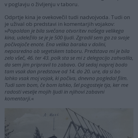
v poglavju o življenju v taboru.
Odprtje kina je ovekovečil tudi nadvojvoda. Tudi on
je užival ob predstavi in komentarjih vojakov:
»
Popoldan je bila svečana otvoritev našega velikega
kina, udeležilo se je je 500 ljudi. Zgradil sem ga za svoje
počivajoče enote. Ena velika baraka v dolini,
neposredno ob segetskem taboru. Predstava mi je bila
zelo všeč, 46. ter 43. polk sta se mi z delegacijo zahvalila,
da sem jim pripravil to zabavo. Od sedaj naprej bodo
tam vsak dan predstave od 14. do 20. ure, da si bo
lahko vsak moj vojak, ki počiva, dnevno pogledal film.
Tudi sam bom, če bom lahko, šel pogosteje tja, ker me
radosti veselje mojih ljudi in njihovi zabavni
komentarji.
«