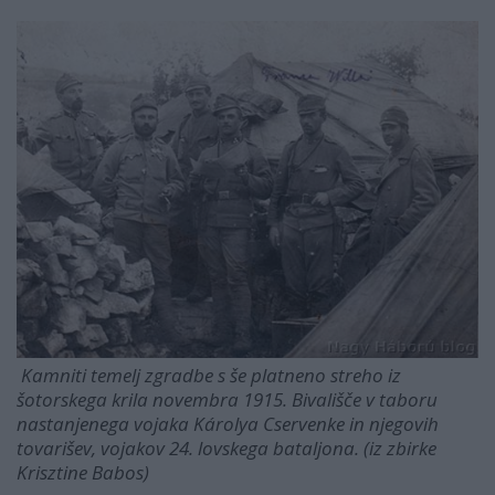
Kamniti temelj zgradbe s še platneno streho iz
šotorskega krila novembra 1915. Bivališče v taboru
nastanjenega vojaka Károlya Cservenke in njegovih
tovarišev, vojakov 24. lovskega bataljona. (iz zbirke
Krisztine Babos)