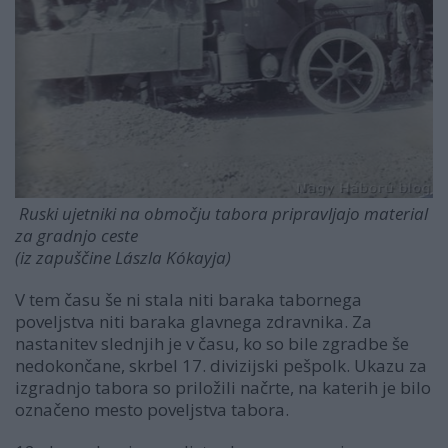
Ruski ujetniki na območju tabora pripravljajo material
za gradnjo ceste
(iz zapuščine Lászla Kókayja)
V tem času še ni stala niti baraka tabornega
poveljstva niti baraka glavnega zdravnika. Za
nastanitev slednjih je v času, ko so bile zgradbe še
nedokončane, skrbel 17. divizijski pešpolk. Ukazu za
izgradnjo tabora so priložili načrte, na katerih je bilo
označeno mesto poveljstva tabora.