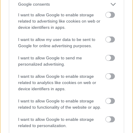
Google consents
V času veljavnosti izvajanja povelja je bilo zgrajenih
deset rajonov za bataljone in štiri polkovna
I want to allow Google to enable storage
poveljstva. Stalna nastanitev v taboru je bila
related to advertising like cookies on web or
ukinjena. Če je katera enota zapustila območje
device identifiers in apps.
tabora, je bilo potrebno ključe od zgradb predati
poveljniku tabora. Častniki so morali ob takšnih
I want to allow my user data to be sent to
priložnostih svoje osebne predmete predati v ločena
Google for online advertising purposes.
skladišča. Izpraznjena poslopja so morala biti pred
predajo očiščena.
I want to allow Google to send me
personalized advertising.
I want to allow Google to enable storage
related to analytics like cookies on web or
device identifiers in apps.
I want to allow Google to enable storage
related to functionality of the website or app.
I want to allow Google to enable storage
related to personalization.