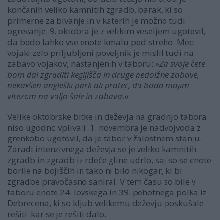
končanih veliko kamnitih zgradb, barak, ki so
primerne za bivanje in v katerih je možno tudi
ogrevanje. 9. oktobra je z velikim veseljem ugotovil,
da bodo lahko vse enote kmalu pod streho. Med
vojaki zelo priljubljeni poveljnik je mislil tudi na
zabavo vojakov, nastanjenih v taboru: »
Za svoje čete
bom dal zgraditi kegljišča in druge nedolžne zabave,
nekakšen angleški park ali prater, da bodo mojim
vitezom na voljo šale in zabava
.«
Velike oktobrske bitke in deževja na gradnjo tabora
niso ugodno vplivali. 1. novembra je nadvojvoda z
grenkobo ugotovil, da je tabor v žalostnem stanju.
Zaradi intenzivnega deževja se je veliko kamnitih
zgradb in zgradb iz rdeče gline udrlo, saj so se enote
borile na bojiščih in tako ni bilo nikogar, ki bi
zgradbe pravočasno saniral. V tem času so bile v
taboru enote 24. lovskega in 39. pehotnega polka iz
Debrecena, ki so kljub velikemu deževju poskušale
rešiti, kar se je rešiti dalo.