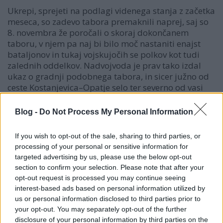
Ukrepi, sprejeti na podlagi videnega stanja z začetka
meseca, so zadevo tabora premaknili naprej, saj so
8. novembra že poročali o skoraj dokončanem
taboru, v njem pa naj bi bilo moč nastaniti enajst
bataljonov in tukaj vojskujočih se polkov kot tudi
zalednih oddelkov. Nadvojvoda je prav tako izdal
ukaz o gradnji podobnega tabora, in sicer južno od
ceste Kostanjevica–Opatje selo ter severno od vasi
Korita na Krasu.
Blog -
Do Not Process My Personal Information
Poveljnik korpusa je 9. novembra 1915 v okviru
svojega poveljstva postavil vse tabore, ki so obstajali
If you wish to opt-out of the sale, sharing to third parties, or
vzhodno od Segetija, pod enotno upravljanje, s čimer
processing of your personal or sensitive information for
označujemo »uradni« pričetek tabora. Poveljstvo
targeted advertising by us, please use the below opt-out
tabora je zmeraj vodil starejši poveljnik brigade, ki
section to confirm your selection. Please note that after your
se je zadrževala v Lokvici, imenoval pa ga je po činu
opt-out request is processed you may continue seeing
najvišji poveljnik divizije, nastanjene v Lokvici.
interest-based ads based on personal information utilized by
Poveljnika tabora je določil skupni 17. divizijski
us or personal information disclosed to third parties prior to
pešpolk, izbral je katerega izmed obzirnih stotnikov.
your opt-out. You may separately opt-out of the further
V pomoč mu je bilo sedem častniških namestnikov in
disclosure of your personal information by third parties on the