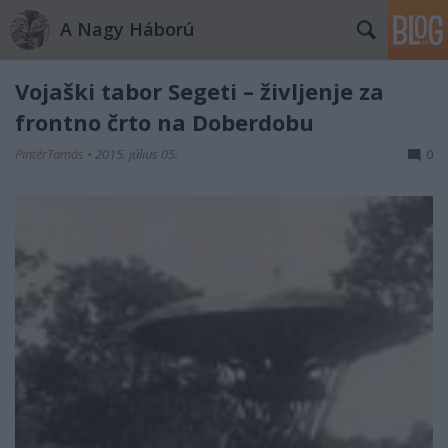
A Nagy Háború
Vojaški tabor Segeti – življenje za
frontno črto na Doberdobu
PintérTamás
•
2015. július 05.
0