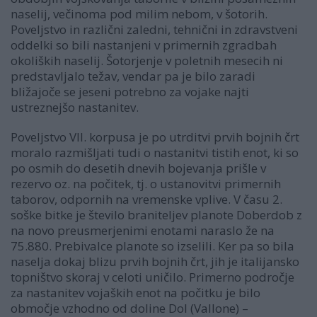
naselij, večinoma pod milim nebom, v šotorih.
Poveljstvo in različni zaledni, tehnični in zdravstveni
oddelki so bili nastanjeni v primernih zgradbah
okoliških naselij. Šotorjenje v poletnih mesecih ni
predstavljalo težav, vendar pa je bilo zaradi
bližajoče se jeseni potrebno za vojake najti
ustreznejšo nastanitev.
Poveljstvo VII. korpusa je po utrditvi prvih bojnih črt
moralo razmišljati tudi o nastanitvi tistih enot, ki so
po osmih do desetih dnevih bojevanja prišle v
rezervo oz. na počitek, tj. o ustanovitvi primernih
taborov, odpornih na vremenske vplive. V času 2.
soške bitke je število braniteljev planote Doberdob z
na novo preusmerjenimi enotami naraslo že na
75.880. Prebivalce planote so izselili. Ker pa so bila
naselja dokaj blizu prvih bojnih črt, jih je italijansko
topništvo skoraj v celoti uničilo. Primerno področje
za nastanitev vojaških enot na počitku je bilo
območje vzhodno od doline Dol (Vallone) –