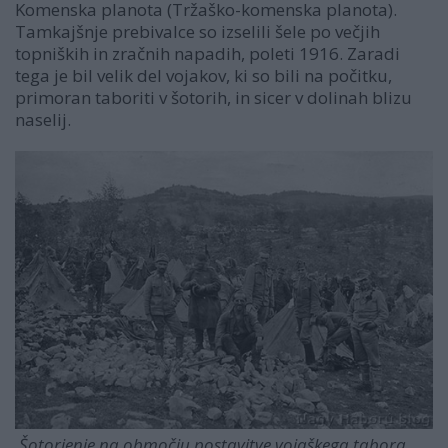
Komenska planota (Tržaško-komenska planota).
Tamkajšnje prebivalce so izselili šele po večjih
topniških in zračnih napadih, poleti 1916. Zaradi
tega je bil velik del vojakov, ki so bili na počitku,
primoran taboriti v šotorih, in sicer v dolinah blizu
naselij.
Šotorjenje na območju postavitve vojaškega tabora