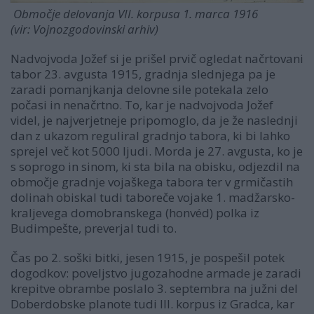
Območje delovanja VII. korpusa 1. marca 1916
(vir: Vojnozgodovinski arhiv)
Nadvojvoda Jožef si je prišel prvič ogledat načrtovani
tabor 23. avgusta 1915, gradnja slednjega pa je
zaradi pomanjkanja delovne sile potekala zelo
počasi in nenačrtno. To, kar je nadvojvoda Jožef
videl, je najverjetneje pripomoglo, da je že naslednji
dan z ukazom reguliral gradnjo tabora, ki bi lahko
sprejel več kot 5000 ljudi. Morda je 27. avgusta, ko je
s soprogo in sinom, ki sta bila na obisku, odjezdil na
območje gradnje vojaškega tabora ter v grmičastih
dolinah obiskal tudi taboreče vojake 1. madžarsko-
kraljevega domobranskega (honvéd) polka iz
Budimpešte, preverjal tudi to.
Čas po 2. soški bitki, jesen 1915, je pospešil potek
dogodkov: poveljstvo jugozahodne armade je zaradi
krepitve obrambe poslalo 3. septembra na južni del
Doberdobske planote tudi III. korpus iz Gradca, kar