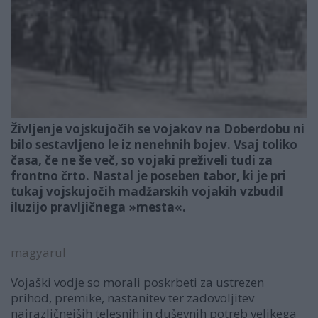
Življenje vojskujočih se vojakov na Doberdobu ni
bilo sestavljeno le iz nenehnih bojev. Vsaj toliko
časa, če ne še več, so vojaki preživeli tudi za
frontno črto. Nastal je poseben tabor, ki je pri
tukaj vojskujočih madžarskih vojakih vzbudil
iluzijo pravljičnega »mesta«.
magyarul
Vojaški vodje so morali poskrbeti za ustrezen
prihod, premike, nastanitev ter zadovoljitev
najrazličnejših telesnih in duševnih potreb velikega