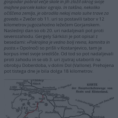
gospodar pobral večje skale in jih zložil okrog svoje
majhne parcele kakor ograjo. In takšna, nekoliko
očiščena zemlja, je obrodila nekaj malo suhe trave za
govedo.
« Zvečer ob 11. uri so postavili tabor v 12
kilometrov jugozahodno ležečem Gorjanskem.
Naslednji dan so ob 20. uri nadaljevali pot proti
severozahodu. Gergely Sárközi je pot opisal z
besedami: »
Pokrajina je vedno bolj revna, kamnita in
pusta.
« Opolnoči so prišli v Kostanjevico, tam je
korpus imel svoje središče. Od tod so pot nadaljevali
proti zahodu in se ob 3. uri zjutraj utaborili na
obrobju Doberdoba, v dolini Dol (Vallone). Prehojena
pot tistega dne je bila dolga 18 kilometrov.