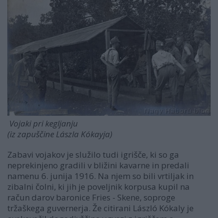
Vojaki pri kegljanju
(iz zapuščine Lászla Kókayja)
Zabavi vojakov je služilo tudi igrišče, ki so ga
neprekinjeno gradili v bližini kavarne in predali
namenu 6. junija 1916. Na njem so bili vrtiljak in
zibalni čolni, ki jih je poveljnik korpusa kupil na
račun darov baronice Fries - Skene, soproge
tržaškega guvernerja. Že citirani László Kókaly je