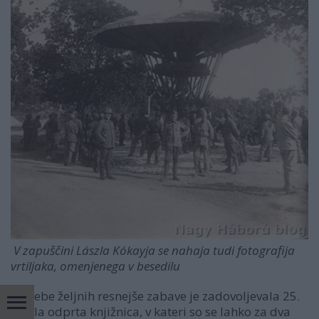
V zapuščini Lászla Kókayja se nahaja tudi fotografija
vrtiljaka, omenjenega v besedilu
Potrebe željnih resnejše zabave je zadovoljevala 25.
aprila odprta knjižnica, v kateri so se lahko za dva