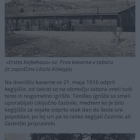
»Erstes Kafeehaus« oz. Prva kavarna v taboru
(iz zapuščine Lászla Kókayja)
Na dvorišču kavarne so 21. maja 1916 odprli
kegljišče, od takrat so na območju tabora imeli tudi
tenis in nogometno igrišče. Teniško igrišče so smeli
uporabljati izključno častniki, medtem ko je bilo
kegljišče za vojake odprto vsak dan do šeste ure
popoldan, po tej uri pa so lahko kegljali častniki ali
častniški pripravniki.