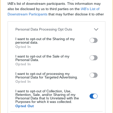
štirinajst vojakov iz te divizije ter pisar, štirje
IAB’s list of downstream participants. This information may
častniški namestniki in osem vojakov iz 106.
also be disclosed by us to third parties on the
IAB’s List of
črnovojniške divizije. Ti so morali biti zanesljivi,
Downstream Participants
that may further disclose it to other
lahko so bili manj primerni ljudje za vojaške vojne
third parties.
službe, vsaj namestniki častnikov pa so morali
Please note that this website/app uses one or more Google
Personal Data Processing Opt Outs
obvezno znati nemško.
services and may gather and store information including but
not limited to your visit or usage behaviour. You may click to
I want to opt-out of the Sharing of my
Poveljstvo tabora je bilo potrebno ustanoviti do 15.
personal data.
grant or deny consent to Google and its third-party tags to
novembra, uradno je pričelo s svojim delovanjem 16.
Opted In
use your data for below specified purposes in below Google
novembra. Od tega trenutka naprej je bilo potrebno
consent section.
I want to opt-out of the Sale of my
vse lokalne zadeve urediti na licu mesta v skladu z
Personal Data.
navodili poveljnika tabora. Naloge poveljnika so
Opted In
bile: ureditev stražarske službe, vzpostavitev in
I want to opt-out of processing my
vzdrževanje reda, preprečevanje krošnjarjenja [!],
Personal Data for Targeted Advertising.
označevanje cest ter njihova izgradnja in
Opted In
vzdrževanje, ureditev skladišč, oskrba z vodo,
požarna preventiva. Tudi kopališča in razuševalni
I want to opt-out of Collection, Use,
Retention, Sale, and/or Sharing of my
centri so bili podrejeni poveljstvu tabora. Poveljnik
Personal Data that Is Unrelated with the
tabora je ob tem dobil še neposredno telefonsko
Purposes for which it was collected.
Opted Out
povezavo s poveljstvom korpusa.