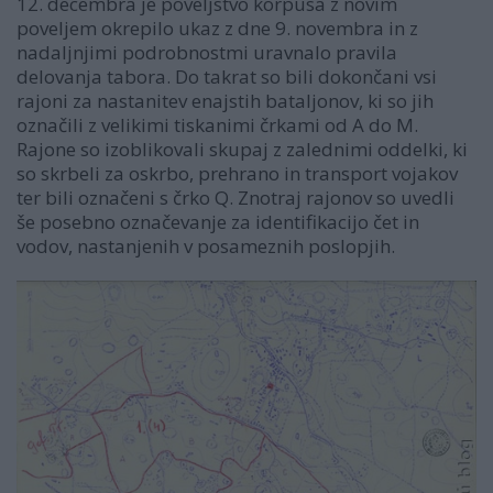
12. decembra je poveljstvo korpusa z novim
poveljem okrepilo ukaz z dne 9. novembra in z
nadaljnjimi podrobnostmi uravnalo pravila
delovanja tabora. Do takrat so bili dokončani vsi
rajoni za nastanitev enajstih bataljonov, ki so jih
označili z velikimi tiskanimi črkami od A do M.
Rajone so izoblikovali skupaj z zalednimi oddelki, ki
so skrbeli za oskrbo, prehrano in transport vojakov
ter bili označeni s črko Q. Znotraj rajonov so uvedli
še posebno označevanje za identifikacijo čet in
vodov, nastanjenih v posameznih poslopjih.