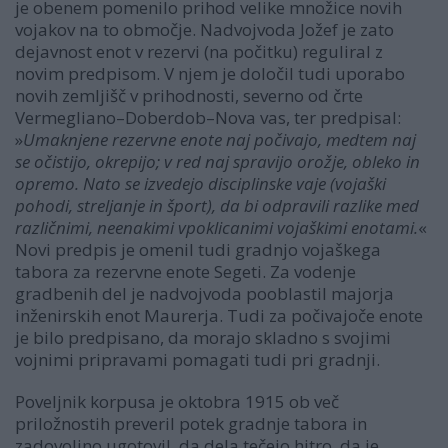
je obenem pomenilo prihod velike množice novih
vojakov na to območje. Nadvojvoda Jožef je zato
dejavnost enot v rezervi (na počitku) reguliral z
novim predpisom. V njem je določil tudi uporabo
novih zemljišč v prihodnosti, severno od črte
Vermegliano–Doberdob–Nova vas, ter predpisal:
»
Umaknjene rezervne enote naj počivajo, medtem naj
se očistijo, okrepijo; v red naj spravijo orožje, obleko in
opremo. Nato se izvedejo disciplinske vaje (vojaški
pohodi, streljanje in šport), da bi odpravili razlike med
različnimi, neenakimi vpoklicanimi vojaškimi enotami.
«
Novi predpis je omenil tudi gradnjo vojaškega
tabora za rezervne enote Segeti. Za vodenje
gradbenih del je nadvojvoda pooblastil majorja
inženirskih enot Maurerja. Tudi za počivajoče enote
je bilo predpisano, da morajo skladno s svojimi
vojnimi pripravami pomagati tudi pri gradnji.
Poveljnik korpusa je oktobra 1915 ob več
priložnostih preveril potek gradnje tabora in
zadovoljno ugotovil, da dela tečejo hitro, da je