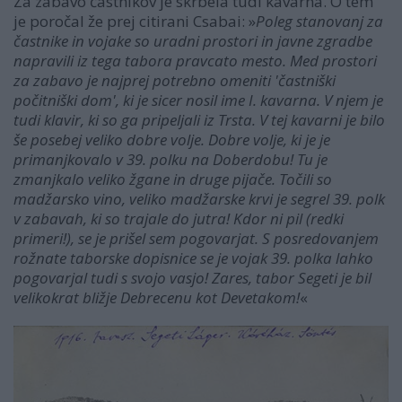
Za zabavo častnikov je skrbela tudi kavarna. O tem
je poročal že prej citirani Csabai: »
Poleg stanovanj za
častnike in vojake so uradni prostori in javne zgradbe
napravili iz tega tabora pravcato mesto. Med prostori
za zabavo je najprej potrebno omeniti 'častniški
počitniški dom', ki je sicer nosil ime I. kavarna. V njem je
tudi klavir, ki so ga pripeljali iz Trsta. V tej kavarni je bilo
še posebej veliko dobre volje. Dobre volje, ki je je
primanjkovalo v 39. polku na Doberdobu! Tu je
zmanjkalo veliko žgane in druge pijače. Točili so
madžarsko vino, veliko madžarske krvi je segrel 39. polk
v zabavah, ki so trajale do jutra! Kdor ni pil (redki
primeri!), se je prišel sem pogovarjat. S posredovanjem
rožnate taborske dopisnice se je vojak 39. polka lahko
pogovarjal tudi s svojo vasjo! Zares, tabor Segeti je bil
velikokrat bližje Debrecenu kot Devetakom!
«