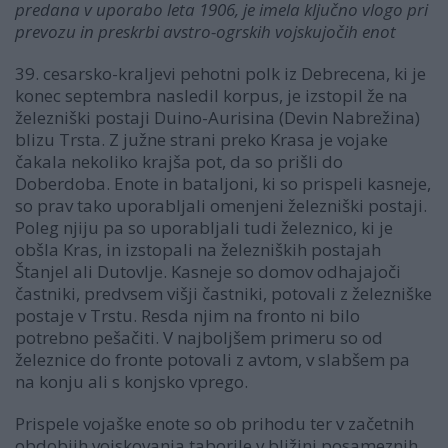
predana v uporabo leta 1906, je imela ključno vlogo pri
prevozu in preskrbi avstro-ogrskih vojskujočih enot
39. cesarsko-kraljevi pehotni polk iz Debrecena, ki je
konec septembra nasledil korpus, je izstopil že na
železniški postaji Duino-Aurisina (Devin Nabrežina)
blizu Trsta. Z južne strani preko Krasa je vojake
čakala nekoliko krajša pot, da so prišli do
Doberdoba. Enote in bataljoni, ki so prispeli kasneje,
so prav tako uporabljali omenjeni železniški postaji.
Poleg njiju pa so uporabljali tudi železnico, ki je
obšla Kras, in izstopali na železniških postajah
Štanjel ali Dutovlje. Kasneje so domov odhajajoči
častniki, predvsem višji častniki, potovali z železniške
postaje v Trstu. Resda njim na fronto ni bilo
potrebno pešačiti. V najboljšem primeru so od
železnice do fronte potovali z avtom, v slabšem pa
na konju ali s konjsko vprego.
Prispele vojaške enote so ob prihodu ter v začetnih
obdobjih vojskovanja taborile v bližini posameznih