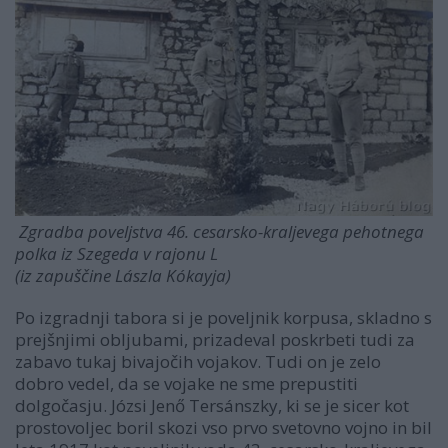
Zgradba poveljstva 46. cesarsko-kraljevega pehotnega
polka iz Szegeda v rajonu L
(iz zapuščine Lászla Kókayja)
Po izgradnji tabora si je poveljnik korpusa, skladno s
prejšnjimi obljubami, prizadeval poskrbeti tudi za
zabavo tukaj bivajočih vojakov. Tudi on je zelo
dobro vedel, da se vojake ne sme prepustiti
dolgočasju. Józsi Jenő Tersánszky, ki se je sicer kot
prostovoljec boril skozi vso prvo svetovno vojno in bil