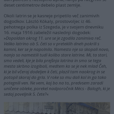
deset centimetrov debelo plast zemlje.
Okoli latrin se je kasneje pripetilo več zanimivih
dogodkov. László Kókaly, prostovoljec iz 46.
pehotnega polka iz Szegeda, je v svojem dnevniku
16. maja 1916 zabeležil naslednji dogodek:
»
Dopoldan okrog 11. ure se je zgodila zanimiva reč.
Veliko latrino ob 5. četi so v preteklih dneh pokrili s
kamni, ker se je napolnila. Namesto nje so skopali novo,
nanjo so namestili tudi kolibo stare latrine. Mi, ta stari,
smo vedeli, kje je bila prejšnja latrina in smo se tega
mesta skrbno izogibali, medtem ko se je nek mlad Čeh,
ki je bil včeraj dodeljen k četi, plazil tam naokrog in se
potopil skoraj do grla. V roke so mu dali kol in ga tako
potegnili ven. Ne vem, kaj bo na to, predvsem zaradi
uničene obleke, porekel nadporočnik Mécs - Balogh, ki je
sedaj poveljnik 5. čete?
«