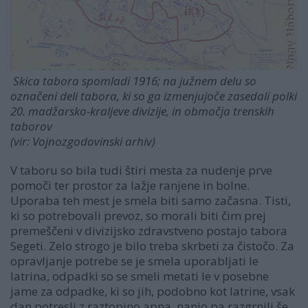
Skica tabora spomladi 1916; na južnem delu so
označeni deli tabora, ki so ga izmenjujoče zasedali polki
20. madžarsko-kraljeve divizije, in območja trenskih
taborov
(vir: Vojnozgodovinski arhiv)
V taboru so bila tudi štiri mesta za nudenje prve
pomoči ter prostor za lažje ranjene in bolne.
Uporaba teh mest je smela biti samo začasna. Tisti,
ki so potrebovali prevoz, so morali biti čim prej
premeščeni v divizijsko zdravstveno postajo tabora
Segeti. Zelo strogo je bilo treba skrbeti za čistočo. Za
opravljanje potrebe se je smela uporabljati le
latrina, odpadki so se smeli metati le v posebne
jame za odpadke, ki so jih, podobno kot latrine, vsak
dan potresli z raztopino apna, nanjo pa razgrnili še