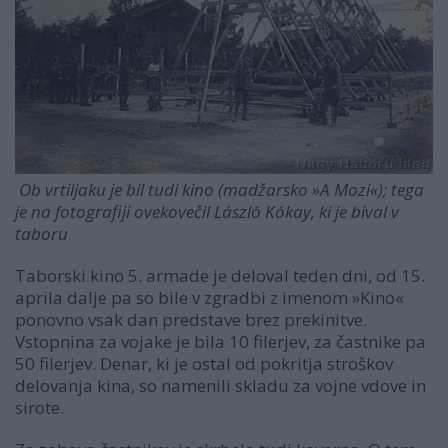
Ob vrtiljaku je bil tudi kino (madžarsko »A Mozi«); tega
je na fotografiji ovekovečil László Kókay, ki je bival v
taboru
Taborski kino 5. armade je deloval teden dni, od 15.
aprila dalje pa so bile v zgradbi z imenom »Kino«
ponovno vsak dan predstave brez prekinitve.
Vstopnina za vojake je bila 10 filerjev, za častnike pa
50 filerjev. Denar, ki je ostal od pokritja stroškov
delovanja kina, so namenili skladu za vojne vdove in
sirote.