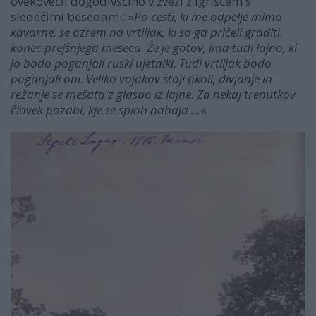
ovekovečil dogodivščino v zvezi z igriščem s
sledečimi besedami: »
Po cesti, ki me odpelje mimo
kavarne, se ozrem na vrtiljak, ki so ga pričeli graditi
konec prejšnjega meseca. Že je gotov, ima tudi lajno, ki
jo bodo poganjali ruski ujetniki. Tudi vrtiljak bodo
poganjali oni. Veliko vojakov stoji okoli, divjanje in
režanje se mešata z glasbo iz lajne. Za nekaj trenutkov
človek pozabi, kje se sploh nahaja …
«