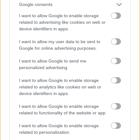
Google consents
I want to allow Google to enable storage
related to advertising like cookies on web or
device identifiers in apps.
I want to allow my user data to be sent to
Google for online advertising purposes.
I want to allow Google to send me
personalized advertising.
I want to allow Google to enable storage
related to analytics like cookies on web or
device identifiers in apps.
A hősünk által végrehajtott sikeres támadást
követően a megszállt területen megélénkül az élet:
I want to allow Google to enable storage
előbb orosz repülők avatkoznak a harcba, majd
related to functionality of the website or app.
mindkét fél tüzérsége belövi magát rájuk. Az este
folyamán az orosz gyalogság is mozgolódni kezd, és
I want to allow Google to enable storage
megszólalnak a géppuskáik is. A helyzetük kezd
related to personalization.
válságosra fordulni…