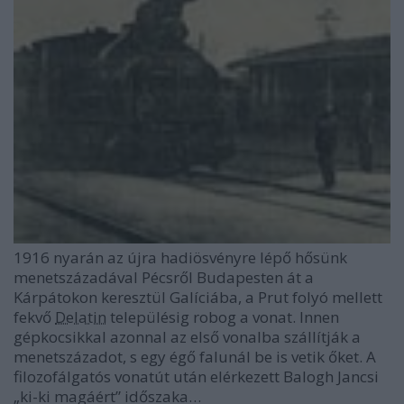
1916 nyarán az újra hadiösvényre lépő hősünk
menetszázadával Pécsről Budapesten át a
Kárpátokon keresztül Galíciába, a Prut folyó mellett
fekvő
Delatin
településig robog a vonat. Innen
gépkocsikkal azonnal az első vonalba szállítják a
menetszázadot, s egy égő falunál be is vetik őket. A
filozofálgatós vonatút után elérkezett Balogh Jancsi
„ki-ki magáért” időszaka…