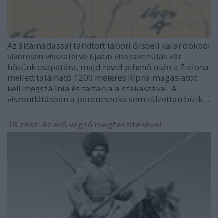
Az áltámadással tarkított tábori őrsbeli kalandokból
sikeresen visszatérve újabb visszavonulás vár
hősünk csapatára, majd rövid pihenő után a Zielona
mellett található 1200 méteres Ripna magaslatot
kell megszállnia és tartania a szakaszával. A
viszontlátásban a parancsnoka sem túlzottan bízik…
18. rész: Az erő végső megfeszítésével