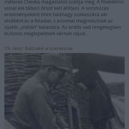
méteres Chevka magaslatot szállja meg. A fővédelmi
vonal elé tábori őrsöt kell állítani. A sorshúzás
eredményeként Imre hadnagy szakaszára vár
elsőként ez a feladat, s azonnal megindulnak az
újabb „indián” kalandra. Az erdős vad rengetegben
különös meglepetések várnak rájuk…
15. rész: Bátraké a szerencse