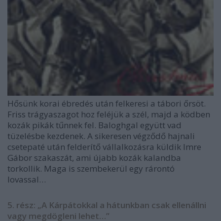
Hősünk korai ébredés után felkeresi a tábori őrsöt.
Friss trágyaszagot hoz feléjük a szél, majd a ködben
kozák pikák tűnnek fel. Baloghgal együtt vad
tüzelésbe kezdenek. A sikeresen végződő hajnali
csetepaté után felderítő vállalkozásra küldik Imre
Gábor szakaszát, ami újabb kozák kalandba
torkollik. Maga is szembekerül egy rárontó
lovassal…
5. rész: „A Kárpátokkal a hátunkban csak ellenállni
vagy megdögleni lehet…”