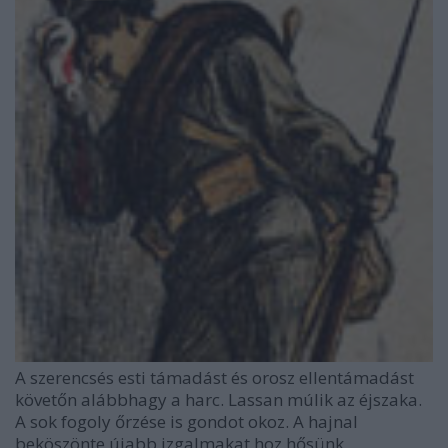
A szerencsés esti támadást és orosz ellentámadást
követőn alábbhagy a harc. Lassan múlik az éjszaka.
A sok fogoly őrzése is gondot okoz. A hajnal
beköszönte újabb izgalmakat hoz hősünk