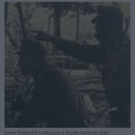
Imre felderítő szakasza a kozák kaland után