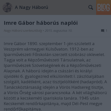
A Nagy Háború
Imre Gábor háborús naplói
Nagy Háború szerkesztőség
•
2015. augusztus 10.
1
Imre Gábor 1890. szeptember 1-jén született a
Veszprém vármegyei Külsővaton. 1912-ben az
Iparművészeti Főiskolán szerzett szobrász oklevelet.
Tagja volt a Képzőművészeti Társulatnak, az
Iparművészek Szövetségének és a Képzőművészeti
Alapnak. A háború idején a császári és királyi
újvidéki 6. gyalogezred elkülönített I. zászlóaljában
szolgált, kadétként, azaz tisztjelöltként (hadapród). A
Tanácsköztársaság idején a Vörös Hadsereg tisztje,
a Vörös Őrség városi parancsnoka. A két világháború
között a kecskeméti ipariskola tanára. 1945 után
Kecskemét rendőrkapitánya, majd Dél-Pest megye
rendőrfőkapitánya.