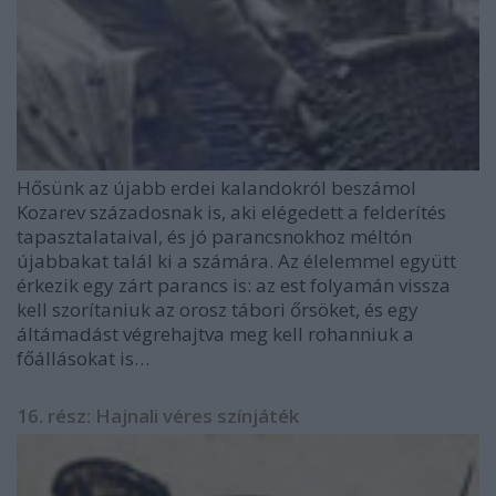
Hősünk az újabb erdei kalandokról beszámol
Kozarev századosnak is, aki elégedett a felderítés
tapasztalataival, és jó parancsnokhoz méltón
újabbakat talál ki a számára. Az élelemmel együtt
érkezik egy zárt parancs is: az est folyamán vissza
kell szorítaniuk az orosz tábori őrsöket, és egy
áltámadást végrehajtva meg kell rohanniuk a
főállásokat is…
16. rész: Hajnali véres színjáték