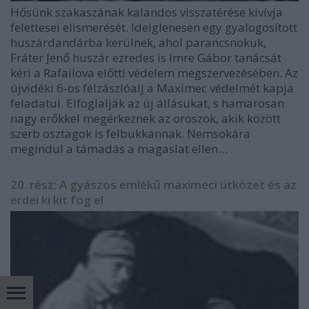
Hősünk szakaszának kalandos visszatérése kivívja
felettesei elismerését. Ideiglenesen egy gyalogosított
huszárdandárba kerülnek, ahol parancsnokuk,
Fráter Jenő huszár ezredes is Imre Gábor tanácsát
kéri a Rafailova előtti védelem megszervezésében. Az
újvidéki 6-os félzászlóalj a Maximec védelmét kapja
feladatul. Elfoglalják az új állásukat, s hamarosan
nagy erőkkel megérkeznek az oroszok, akik között
szerb osztagok is felbukkannak. Nemsokára
megindul a támadás a magaslat ellen…
20. rész: A gyászos emlékű maximeci ütközet és az
erdei ki kit fog el