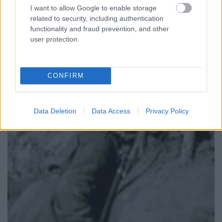
I want to allow Google to enable storage
related to security, including authentication
10. rész: Különös éjszakai kalandok a tábori őrsök
functionality and fraud prevention, and other
körül
user protection.
CONFIRM
Data Deletion
Data Access
Privacy Policy