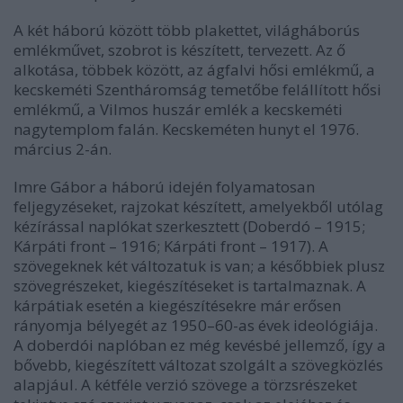
A két háború között több plakettet, világháborús
emlékművet, szobrot is készített, tervezett. Az ő
alkotása, többek között, az ágfalvi hősi emlékmű, a
kecskeméti Szentháromság temetőbe felállított hősi
emlékmű, a Vilmos huszár emlék a kecskeméti
nagytemplom falán. Kecskeméten hunyt el 1976.
március 2-án.
Imre Gábor a háború idején folyamatosan
feljegyzéseket, rajzokat készített, amelyekből utólag
kézírással naplókat szerkesztett (Doberdó – 1915;
Kárpáti front – 1916; Kárpáti front – 1917). A
szövegeknek két változatuk is van; a későbbiek plusz
szövegrészeket, kiegészítéseket is tartalmaznak. A
kárpátiak esetén a kiegészítésekre már erősen
rányomja bélyegét az 1950–60-as évek ideológiája.
A doberdói naplóban ez még kevésbé jellemző, így a
bővebb, kiegészített változat szolgált a szövegközlés
alapjául. A kétféle verzió szövege a törzsrészeket