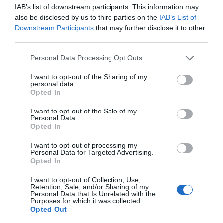
IAB’s list of downstream participants. This information may
also be disclosed by us to third parties on the
IAB’s List of
Downstream Participants
that may further disclose it to other
third parties.
A hajnali frontális támadás után a betörési pontról
Please note that this website/app uses one or more Google
Personal Data Processing Opt Outs
oldaltámadásra indul hősünk vezetésével a
services and may gather and store information including but
félszázad. Boros géppuskái is beavatkoznak a
not limited to your visit or usage behaviour. You may click to
I want to opt-out of the Sharing of my
harcba. Az újabb sikeres rohamot követően
personal data.
grant or deny consent to Google and its third-party tags to
Opted In
megszállják és biztosítják az elfoglalt területet, ahol
use your data for below specified purposes in below Google
Balogh – jó céllövőként – sorra teríti le az orosz
consent section.
I want to opt-out of the Sale of my
lövészeket…
Personal Data.
Opted In
9. rész: „Mint a rühes macska a zsákban, mikor
I want to opt-out of processing my
vízbe fojtani viszik…”
Personal Data for Targeted Advertising.
Opted In
I want to opt-out of Collection, Use,
Retention, Sale, and/or Sharing of my
Personal Data that Is Unrelated with the
Purposes for which it was collected.
Opted Out