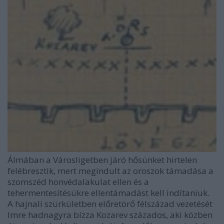
Álmában a Városligetben járó hősünket hirtelen
felébresztik, mert megindult az oroszok támadása a
szomszéd honvédalakulat ellen és a
tehermentesítésükre ellentámadást kell indítaniuk.
A hajnali szürkületben előretörő félszázad vezetését
Imre hadnagyra bízza Kozarev százados, aki közben