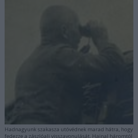
Hadnagyunk szakasza utóvédnek marad hátra, hogy
fedezze a zászlóalj visszavonulását. Hajnal háromtól