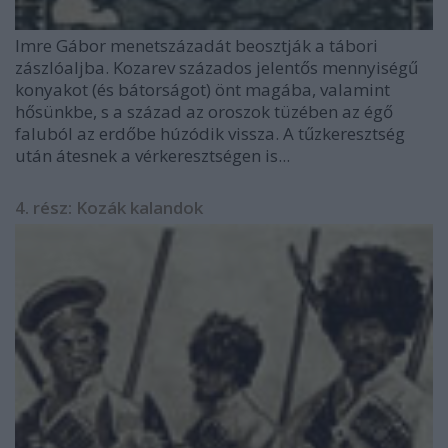
Imre Gábor menetszázadát beosztják a tábori
zászlóaljba. Kozarev százados jelentős mennyiségű
konyakot (és bátorságot) önt magába, valamint
hősünkbe, s a század az oroszok tüzében az égő
faluból az erdőbe húzódik vissza. A tűzkeresztség
után átesnek a vérkeresztségen is...
4. rész: Kozák kalandok