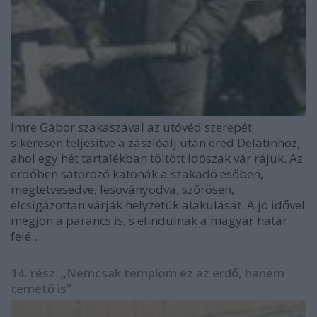
Imre Gábor szakaszával az utóvéd szerepét
sikeresen teljesítve a zászlóalj után ered Delatinhoz,
ahol egy hét tartalékban töltött időszak vár rájuk. Az
erdőben sátorozó katonák a szakadó esőben,
megtetvesedve, lesoványodva, szőrösen,
elcsigázottan várják helyzetük alakulását. A jó idővel
megjön a parancs is, s elindulnak a magyar határ
felé…
14. rész: „Nemcsak templom ez az erdő, hanem
temető is”