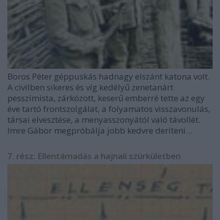
Boros Péter géppuskás hadnagy elszánt katona volt.
A civilben sikeres és víg kedélyű zenetanárt
pesszimista, zárkózott, keserű emberré tette az egy
éve tartó frontszolgálat, a folyamatos visszavonulás,
társai elvesztése, a menyasszonyától való távollét.
Imre Gábor megpróbálja jobb kedvre deríteni…
7. rész: Ellentámadás a hajnali szürkületben