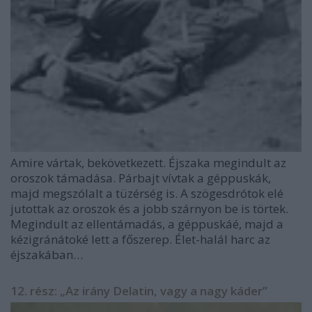
Amire vártak, bekövetkezett. Éjszaka megindult az
oroszok támadása. Párbajt vívtak a géppuskák,
majd megszólalt a tüzérség is. A szögesdrótok elé
jutottak az oroszok és a jobb szárnyon be is törtek.
Megindult az ellentámadás, a géppuskáé, majd a
kézigránátoké lett a főszerep. Élet-halál harc az
éjszakában…
12. rész: „Az irány Delatin, vagy a nagy káder”