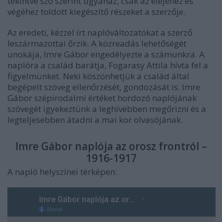
tekintve szó szerint ugyanaz, csak az elejéhez és
végéhez toldott kiegészítő részeket a szerzője.
Az eredeti, kézzel írt naplóváltozatokat a szerző
leszármazottai őrzik. A közreadás lehetőségét
unokája, Imre Gábor engedélyezte a számunkra. A
naplóra a család barátja, Fogarasy Attila hívta fel a
figyelmünket. Neki köszönhetjük a család által
begépelt szöveg ellenőrzését, gondozását is. Imre
Gábor szépirodalmi értéket hordozó naplójának
szövegét igyekeztünk a leghívebben megőrizni és a
legteljesebben átadni a mai kor olvasójának.
Imre Gábor naplója az orosz frontról –
1916-1917
A napló helyszínei térképen: