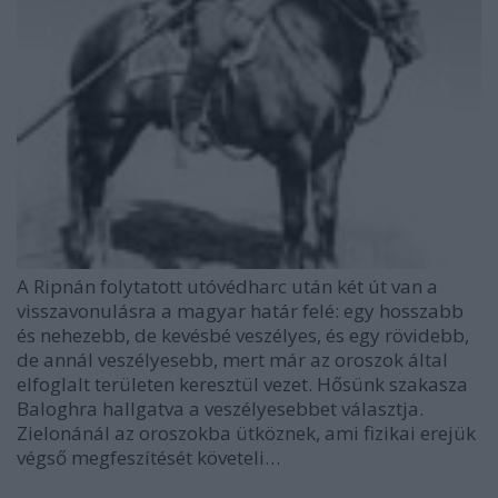
A Ripnán folytatott utóvédharc után két út van a
visszavonulásra a magyar határ felé: egy hosszabb
és nehezebb, de kevésbé veszélyes, és egy rövidebb,
de annál veszélyesebb, mert már az oroszok által
elfoglalt területen keresztül vezet. Hősünk szakasza
Baloghra hallgatva a veszélyesebbet választja.
Zielonánál az oroszokba ütköznek, ami fizikai erejük
végső megfeszítését követeli…