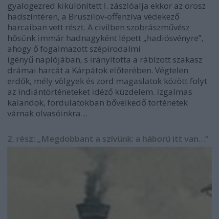
gyalogezred kikülönített I. zászlóalja ekkor az orosz
hadszíntéren, a Bruszilov-offenzíva védekező
harcaiban vett részt. A civilben szobrászművész
hősünk immár hadnagyként lépett „hadiösvényre”,
ahogy ő fogalmazott szépirodalmi
igényű naplójában, s irányította a rábízott szakasz
drámai harcát a Kárpátok előterében. Végtelen
erdők, mély völgyek és zord magaslatok között folyt
az indiántörténeteket idéző küzdelem. Izgalmas
kalandok, fordulatokban bővelkedő történetek
várnak olvasóinkra…
2. rész: „Megdobbant a szívünk: a háború itt van…”