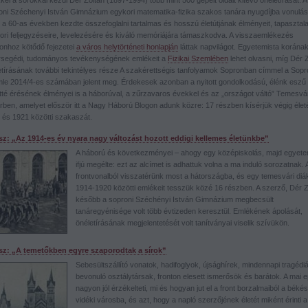
el a sorokkal kezdi Dér Zoltán (1897-1994) több mint 500 gépelt oldalt kitevő önéletírását. A
oni Széchenyi István Gimnázium egykori matematika-fizika szakos tanára nyugdíjba vonulá
 a 60-as években kezdte összefoglalni tartalmas és hosszú életútjának élményeit, tapasztalat
ori feljegyzéseire, levelezésére és kiváló memóriájára támaszkodva. A visszaemlékezés
onhoz kötődő fejezetei
a város helytörténeti honlapján
láttak napvilágot. Egyetemista korána
rsegédi, tudományos tevékenységének emlékeit a
Fizikai Szemlében
lehet olvasni, míg Dér 
etírásának további tekintélyes része A szakérettségis tanfolyamok Sopronban címmel a Sopr
le 2014/4-es számában jelent meg. Érdekesek azonban a nyitott gondolkodású, élénk eszű i
őtté érésének élményei is a háborúval, a zűrzavaros évekkel és az „országot váltó” Temesvár
érben, amelyet először itt a Nagy Háború Blogon adunk közre: 17 részben kísérjük végig éle
 és 1921 közötti szakaszát.
ész: „Az 1914-es év nyara nagy változást hozott eddigi kellemes életünkbe”
A háború és következményei – ahogy egy középiskolás, majd egyete
ifjú megélte: ezt az alcímet is adhattuk volna a ma induló sorozatnak. 
frontvonalból visszatérünk most a hátországba, és egy temesvári diá
1914-1920 közötti emlékeit tesszük közé 16 részben. A szerző, Dér Z
később a soproni Széchényi István Gimnázium megbecsült
tanáregyénisége volt több évtizeden keresztül. Emlékének ápolását,
önéletírásának megjelentetését volt tanítványai viselik szívükön.
ész: „A temetőkben egyre szaporodtak a sírok”
Sebesültszállító vonatok, hadifoglyok, újsághírek, mindennapi tragédiá
bevonuló osztálytársak, fronton elesett ismerősök és barátok. A mai e
nagyon jól érzékelteti, mi és hogyan jut el a front borzalmaiból a békés
vidéki városba, és azt, hogy a napló szerzőjének életét miként érinti a