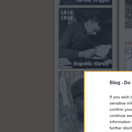
6. r
Blog -
Do 
7. r
If you wish 
sensitive in
confirm you
continue se
information 
further disc