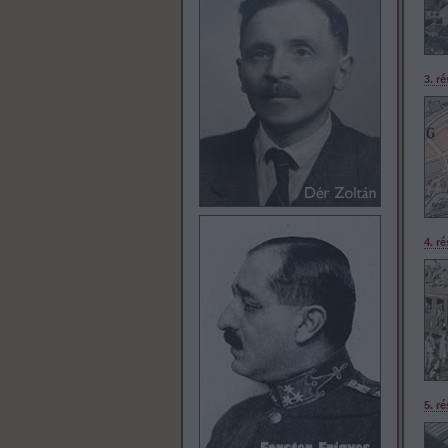
3. r
4. r
5. r