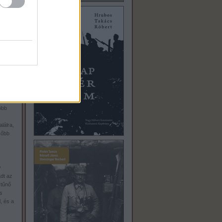
és a
és
ista
an
n is
ikai
finom
 öccse
öbb
alálra,
sőbb
y
dt az
 tűnő
s
, és a