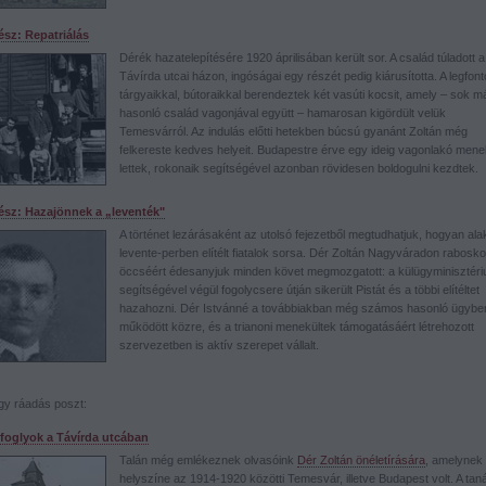
rész: Repatriálás
Dérék hazatelepítésére 1920 áprilisában került sor. A család túladott a
Távírda utcai házon, ingóságai egy részét pedig kiárusította. A legfon
tárgyaikkal, bútoraikkal berendeztek két vasúti kocsit, amely – sok m
hasonló család vagonjával együtt – hamarosan kigördült velük
Temesvárról. Az indulás előtti hetekben búcsú gyanánt Zoltán még
felkereste kedves helyeit. Budapestre érve egy ideig vagonlakó mene
lettek, rokonaik segítségével azonban rövidesen boldogulni kezdtek.
rész: Hazajönnek a „leventék"
A történet lezárásaként az utolsó fejezetből megtudhatjuk, hogyan alak
levente-perben elítélt fiatalok sorsa. Dér Zoltán Nagyváradon rabosk
öccséért édesanyjuk minden követ megmozgatott: a külügyminisztér
segítségével végül fogolycsere útján sikerült Pistát és a többi elítéltet
hazahozni. Dér Istvánné a továbbiakban még számos hasonló ügybe
működött közre, és a trianoni menekültek támogatásáért létrehozott
szervezetben is aktív szerepet vállalt.
gy ráadás poszt:
foglyok a Távírda utcában
Talán még emlékeznek olvasóink
Dér Zoltán önéletírására
, amelynek
helyszíne az 1914-1920 közötti Temesvár, illetve Budapest volt. A taná