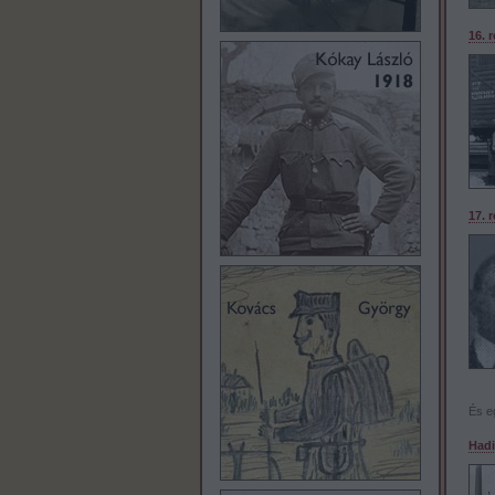
16. 
17. 
És e
Hadi