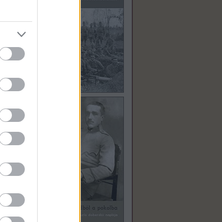
st
dját.
 3-án
sága
esvár
meg,
öccse
 fel a
llásuk
onban
r