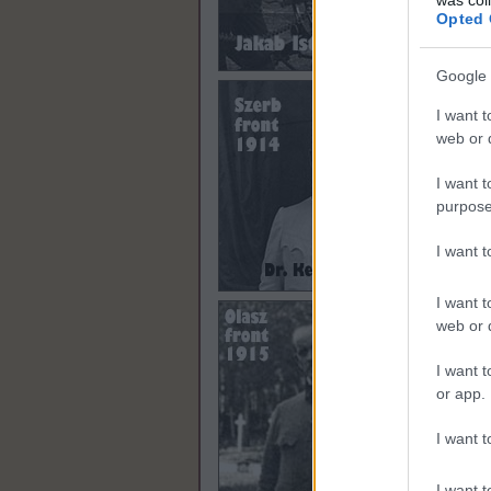
Opted 
Google 
11. 
I want t
web or d
I want t
purpose
I want 
12. 
I want t
web or d
I want t
or app.
I want t
Zoltá
13. 
I want t