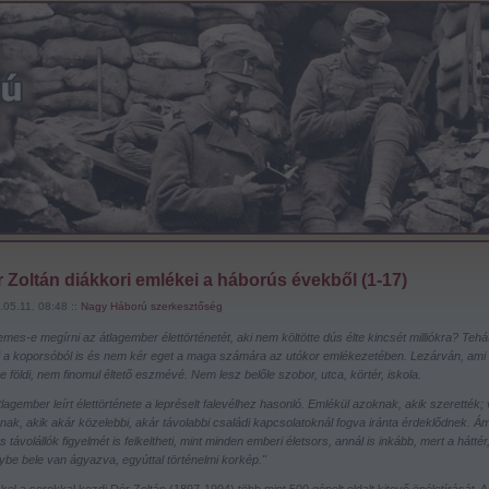
 Zoltán diákkori emlékei a háborús évekből (1-17)
05.11. 08:48 ::
Nagy Háború szerkesztőség
mes-e megírni az átlagember élettörténetét, aki nem költötte dús élte kincsét milliókra? Teh
ki a koporsóból is és nem kér eget a maga számára az utókor emlékezetében. Lezárván, ami
 földi, nem finomul éltető eszmévé. Nem lesz belőle szobor, utca, körtér, iskola.
lagember leírt élettörténete a lepréselt falevélhez hasonló. Emlékül azoknak, akik szerették;
nak, akik akár közelebbi, akár távolabbi családi kapcsolatoknál fogva iránta érdeklődnek. Á
 távolállók figyelmét is felkeltheti, mint minden emberi életsors, annál is inkább, mert a háttér
ybe bele van ágyazva, egyúttal történelmi korkép."