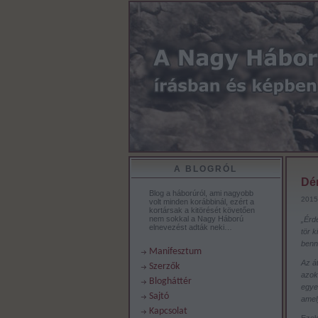
A BLOGRÓL
Dér
Blog a háborúról, ami nagyobb
2015.
volt minden korábbinál, ezért a
kortársak a kitörését követően
nem sokkal a Nagy Háború
„Érde
elnevezést adták neki…
tör 
benne
Manifesztum
Az át
Szerzők
azok
Blogháttér
egyes
Sajtó
amel
Kapcsolat