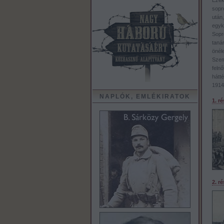
Ezekk
sopr
után,
egyk
Sopr
taná
önél
Szem
feln
hátt
1914
NAPLÓK, EMLÉKIRATOK
1. r
2. r