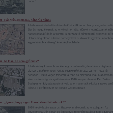
háború.
ész: Háborús erkölcsök, háborús bűnök
A háború előrehaladtával érezhetővé válik az áruhiány, megnehezedik
élet és megváltoznak az erkölcsi normák. Időnként letartóztatnak né
hadseregszállítót és a frontról is borzasztó bűntettekről érkeznek híre
Hallani még otthon a tábori bordélyokról is, diákunk figyelmét azonban
egyre inkább a közelgő érettségi foglalja le.
ész: Mi lesz, ha nem győzünk?
A háború folyik tovább, az élet egyre nehezebb, de a hátországban s
bíznak a győzelemben. Aki az ellenkezőjét firtatja, az nem lesz túl
népszerű. 1918 végén felbomlik a rend és elszabadulnak a szenvedél
sikeres érettségi vizsgát követően 1916 szeptemberétől Dér Zoltán
Budapesten folytatja tanulmányait, ahol matematika-fizika szakos tan
készül. Felvételt nyer az Eötvös Collegiumba is.
ész: „Igaz-e, hogy a gaz Tisza Istvánt kiterítették?”
1918 késő őszén zavaros állapotok uralkodnak az országban. Az
egyetemista Dér Zoltán és édesanyja rokonlátogatásra indul a Dunántú