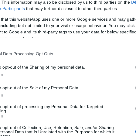
. This information may also be disclosed by us to third parties on the
IA
ész: Élet a tanácshatalom idején
Participants
that may further disclose it to other third parties.
A tanácshatalom irányítása alatt álló ország felveszi a harcot a kisant
 that this website/app uses one or more Google services and may gath
államok hadseregei ellen. Több helyen ellenforradalmi kormány alakul
Zoltán részt vesz a kötelező sorozáson, de ezúttal sem viszik el
including but not limited to your visit or usage behaviour. You may click 
katonának. A főváros nélkülöz, amit megrendült egészségi állapotú
 to Google and its third-party tags to use your data for below specifi
főhősünk nagy önfegyelemmel és találékonysággal igyekszik átvészel
ogle consent section.
Mindeközben a történelem zajlik: beszédek, szónokok, szakszerveze
plakátok és vörös május elseje – ahogy azt a tömegből egy ifjú egyet
érzékeli.
l Data Processing Opt Outs
ész: Ellenforradalmak
1919 júniusában a Dunáról monitorok lövik a várost. Az élelmiszerhiá
o opt-out of the Sharing of my personal data.
egyre elviselhetetlenebbé válik, ezért a megszállott területekről szár
In
„hasznavehetetlen kenyérpusztítókat”, köztük a kiskorú diákokat
hazaküldik a fővárosból. Dér Zoltán mielőtt visszatérne Temesvárra, 
dönt, meglátogatja az apostagi rokonságot. Ez azonban a forradalmi t
o opt-out of the Sale of my Personal Data.
idején nem veszélytelen vállalkozás…
In
to opt-out of processing my Personal Data for Targeted
rész: Vörösök, fehérek, franciák és szerbek között haza Temesvárra
ing.
1919. július 10-én Zoltán a Keleti pályaudvaron felküzdi magát a
In
vöröskeresztes vonatra és elindul Temesvár felé. A határig vöröskat
kísérik az utasokat. Szeged előtt azonban leszállítják őket a vonatról,
o opt-out of Collection, Use, Retention, Sale, and/or Sharing
csomagokkal gyalogosan kell elhagyniuk a „vörös országot”. A tűző 
ersonal Data that Is Unrelated with the Purposes for which it
lected.
való több órányi cipekedés után francia katonák szállítják be őket