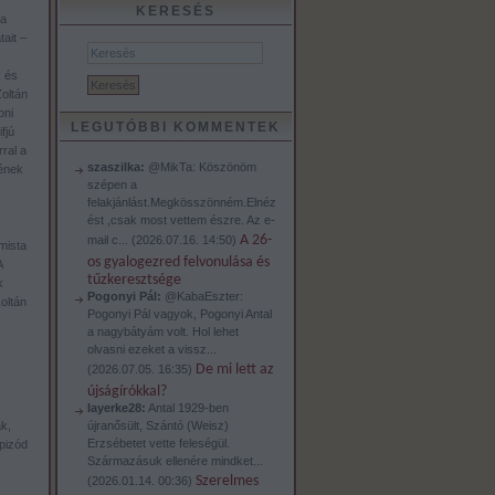
KERESÉS
sa
ait –
k és
Zoltán
oni
LEGUTÓBBI KOMMENTEK
fjú
ral a
szaszilka:
@MikTa: Köszönöm
tének
szépen a
felakjánlást.Megkösszönném.Elnéz
ést ,csak most vettem észre. Az e-
A 26-
mail c...
(
2026.07.16. 14:50
)
mista
os gyalogezred felvonulása és
A
tűzkeresztsége
k
Pogonyi Pál:
@KabaEszter:
oltán
Pogonyi Pál vagyok, Pogonyi Antal
a nagybátyám volt. Hol lehet
olvasni ezeket a vissz...
De mi lett az
(
2026.07.05. 16:35
)
újságírókkal?
layerke28:
Antal 1929-ben
újranősült, Szántó (Weisz)
k,
Erzsébetet vette feleségül.
pizód
Származásuk ellenére mindket...
Szerelmes
(
2026.01.14. 00:36
)