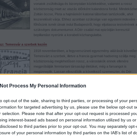
vonatok zsúfoltsága és bizonytalan közlekedése, valamint a rossz
közbiztonság miatt az utazás időnként kalandosra fordul. Mindeközb
Zoltán öccse, Pista a hajmáskéri katonai táborban tartózkodik, ahol
leszerelését várja. Ehhez azonban szüksége van egyetemi indexére –
főhősünk ismét útnak indul Budapestről, hogy eljuttassa testvérének 
szükséges dokumentumot. A Dér család mai epizódján keresztül
bepillantást nyerünk a korabeli közhangulatba.
ész: Temesvár a szerbek kezén
1918 novemberében, a fegyverszüneti egyezmény aláírását követőe
Temesvárt a szerbek, illetve a francia gyarmati hadsereg szállja meg.
közbiztonság meglehetősen rossz, a városlakók ennek ellenére
megpróbálják fenntartani társasági életüket, még a farsangot is
megünneplik. Lassan elkezdődik a következő szemeszter, és Dér
Zoltánnak vissza kellene térnie Budapestre: előbb azonban át kell jutn
demarkációs vonalon.
Not Process My Personal Information
ész: 1919 első hónapjai a fővárosban
to opt-out of the sale, sharing to third parties, or processing of your per
1919 februárjában Zoltánt ismét Budapesten találjuk. A mai epizódból 
kapunk a főváros élelmezésének nehézségeiről, a kollégisták sanyar
formation for targeted advertising by us, please use the below opt-out s
étrendjéről, valamint a mindeközben zajló politikai eseményekről: a Kár
r selection. Please note that after your opt-out request is processed y
kormány lemondásáról, majd a Tanácsköztársaság kikiáltásáról.
eing interest-based ads based on personal information utilized by us or
disclosed to third parties prior to your opt-out. You may separately opt-
losure of your personal information by third parties on the IAB’s list of