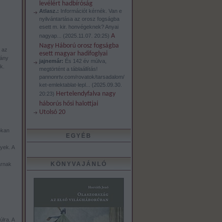
levélért hadbíróság
Atlasz.:
Információt kérnék. Van e
nyilvántartása az orosz fogságba
esett m. kir. honvégeknek? Anyai
A
nagyap...
(
2025.11.07. 20:25
)
Nagy Háború orosz fogságba
 az
esett magyar hadifoglyai
hány
jajnemár:
És 142 év múlva,
k.
megtörtént a táblaállítás!
pannonrtv.com/rovatok/tarsadalom/
ket-emlektablat-lepl...
(
2025.09.30.
Hertelendyfalva nagy
20:23
)
háborús hősi halottjai
Utolsó 20
okan
EGYÉB
yek. A
KÖNYVAJÁNLÓ
árnak
lra. A