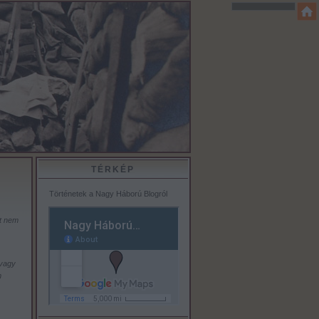
TÉRKÉP
Történetek a Nagy Háború Blogról
át nem
 vagy
m
,