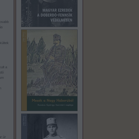
tosabb
ás
kültek
ult a
odó
ium
n
r úr