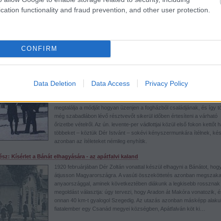
Temesvár nagyobbrészt magyar érzelmű lakosságából a megszállás 
cation functionality and fraud prevention, and other user protection.
fejük felett zajló impériumváltások ellenállást váltottak ki. Szervezked
indult, többek között a diákság körében, amelyben Zoltán két öccse, P
és Aladár is tevékenyen részt vett. A román politikai rendőrség azonb
tudomást szerzett az illegális szervezkedésről, és elindultak a
letartóztatások. Egyik este a Dér család Távírda utcai házának kapujá
CONFIRM
dörömbölnek a csendőrök…
rész: A levente-per
Data Deletion
Data Access
Privacy Policy
A temesvári diákok titkos szervezkedésének résztvevőit a román polit
rendőrség sorban letartóztatja. Az ezt követő vizsgálat, a nem éppen 
eszközökkel végzett vallatás hónapokig tart. Dér Zoltán letartóztatott
megtalálja a módját hogyan üzenjen a fogházból családjának, és így t
még szabadlábon lévő résztvevőt sikerül időben értesíteni a várható
őrizetbe vételről. Az ún. levente-per vádlottjai közül első fokon kettőt h
többeket – köztük Dér Istvánt – sokévi kényszermunkára ítélnek, ké
azonban az ítéleteket némileg enyhítik.
rész: Kísérlet a Bánát elhagyására - az apátfalvi kaland
1920 februárjában Dér Zoltán vonattal készül elhagyni a Bánátot, hog
átjusson Magyarországra. A vasúti összeköttetés azonban megszaka
anyaországgal, aminek következtében diákunk a legkisebb rossznak
megoldást választja: úgy tervezi, hogy Aradon át Makóra vonatozik, é
onnan 40 km-t gyalogol Szegedig. Az utazás azonban másképp alakul
fiatalember egy Csanád megyei községben, Apátfalván köt ki…