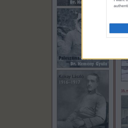
authenti
14. 
15. 