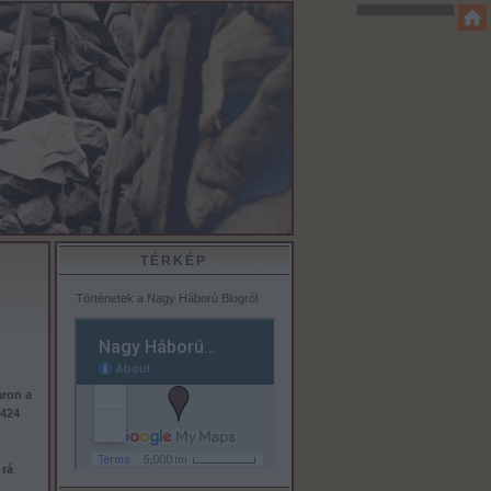
TÉRKÉP
Történetek a Nagy Háború Blogról
áron a
2424
 rá