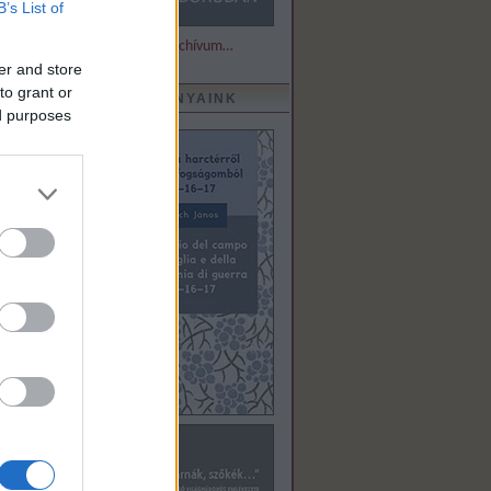
B’s List of
Részletek és archívum…
er and store
to grant or
KIADVÁNYAINK
ed purposes