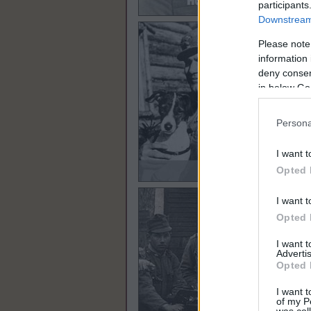
participants
Downstream 
Please note
information 
deny consent
in below Go
Persona
I want t
Opted 
I want t
Opted 
I want 
Advertis
Opted 
I want t
of my P
was col