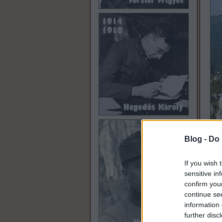
Blog -
Do 
If you wish 
sensitive in
confirm you
continue se
information 
further disc