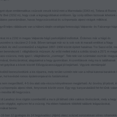
gyet olyan emblematikus csúcsok veszik körül mint a Marmolada (3343 m), Tofana di Rozes
Piz Boé (3152 m), hogy csak a legnagyobbakat említsem. Így szép időben biztosak lehetünk 
álatos panorámában, havas hegycsúcsokkal és színpompás alpesi virágok millióival.
yről teljes rálátásunk van a háború idején stratégiai fontosságú Valparola- és Falzarego-hág
nkat mi a 2192 m magas Valparola-hágó parkolójából indítottuk. Érdemes már a hágó és
yezetére is rászánni 2-3 órát. Bőven tartogat már ez is sok-sok itt maradt emléket a Nagy
rúból. Az első szembetűnő a hágóban 1897–1900 között épített hatalmas Tre Sassi erőd, m
en berendezett I. világháborús múzeum. Az erőd mellett indul a sziklás túraút a 2571 m mag
sass-csúcsra, mely igazi I. világháborús „csemege”. Tele-tele van számtalan osztrák–magya
rnával, lövészárokkal, alagutakkal a hegy gyomrában. A szemfülesek még ma is találhatnak
nel-golyókat a kövek között! Elővigyázatossággal jól bejárható. Vigyünk elemlámpát!
kolótól leereszkedtünk a kis tópartra, mely terület szintén tele van a néhai katonai barakkok 
an, hol kevésbé romos épületromjaival és futóárkokkal.
a nem megerőltető, 4-5 óra alatt oda-vissza kényelmesen megjárható. Az ösvény jól jelzett, é
 színpompás alpesi rétek, fenyvesek között vezet. Egy-egy kanyarulatából fel-fel tűnik vala
b mesébe illő hegycsúcs.
 di Lanahoz érve rögtön szembeötlő a ma is jól látható cikk-cakkos lövészárok, mely a hegy 
ncén végigfut, egészen fel a csúcsig. Ha ebben haladunk többfelé találunk leágazásokat,
rnákat benne.
-16-ban 12 gyalogos és 14 hegyivadász (
Alpini
) olasz század sorozatosan véres rohamokk