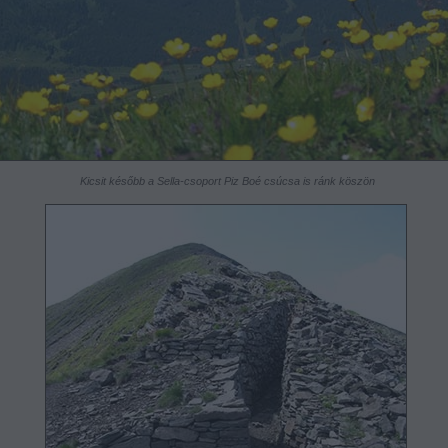
Kicsit később a Sella-csoport Piz Boé csúcsa is ránk köszön