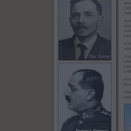
táma
„Vérh
foga
Az ol
robba
oszt
kapui
A rob
védt
A csú
robb
robba
a mél
A mo
Azt s
A két
segí