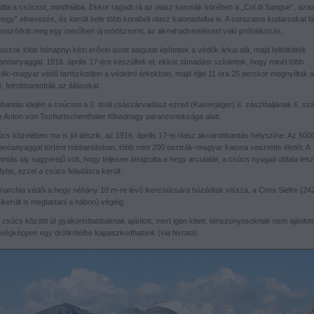
dta a csúcsot, mindhiába. Ekkor ragadt rá az olasz katonák körében a „Col di Sangue”, azaz
egy” elnevezés, és került bele több korabeli olasz katonadalba is. A sorozatos kudarcokat lá
lmazódott meg egy merőben új módszerrel, az aknahadviseléssel való próbálkozás.
aszok több hónapnyi kézi erővel ásott alagutat építettek a védők árkai alá, majd feltöltötték
nóanyaggal. 1916. április 17-ére készültek el, ekkor támadást színleltek, hogy minél több
rák–magyar védő tartózkodjon a védelmi árkokban, majd éjjel 11 óra 25 perckor megnyíltak a
, felrobbantották az állásokat.
bantás idején a csúcsot a 2. tiroli császárvadász ezred (Kaiserjäger) II. zászlóaljának 6. s
e Anton von Tschurtschenthaler főhadnagy parancsnoksága alatt.
cs közelében ma is jól látszik, az 1916. április 17-ei olasz aknarobbantás helyszíne. Az 500
anóanyaggal történt robbantásban, több mint 200 osztrák–magyar katona vesztette életét. A
ntás oly nagyerejű volt, hogy teljesen átrajzolta a hegy arculatát, a csúcs nyugati oldala les
ybe, ezzel a csúcs feladásra került.
narchia védői a hegy néhány 10 m-re lévő ikercsúcsára húzódtak vissza, a Cima Siefre (24
ikerült is megtartani a háború végéig.
 csúcs közötti út gyakorlottabbaknak ajánlott, mert igen kitett, tériszonyosoknak nem ajánlott
tségképpen egy drótkötélbe kapaszkodhatunk (via ferrata).