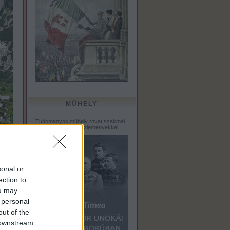
MŰHELY
Tudományos műhely rovat szakmai
tanulmányokkal, közleményekkel…
sonal or
ection to
ou may
 personal
out of the
 downstream