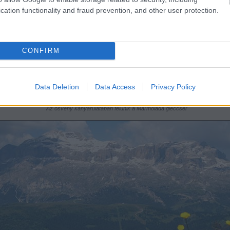
cation functionality and fraud prevention, and other user protection.
CONFIRM
Data Deletion
Data Access
Privacy Policy
Az ösvény kanyarulatában felűnik a Marmolada gleccser