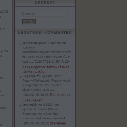
KERESÉS
 (3225
a
ókra
LEGUTÓBBI KOMMENTEK
szaszilka:
@MikTa: Köszönöm
szépen a
ely ma
felakjánlást.Megkösszönném.Elnéz
as
ést ,csak most vettem észre. Az e-
r
A 26-
mail c...
(
2026.07.16. 14:50
)
os gyalogezred felvonulása és
tűzkeresztsége
Pogonyi Pál:
@KabaEszter:
hol
Pogonyi Pál vagyok, Pogonyi Antal
a nagybátyám volt. Hol lehet
olvasni ezeket a vissz...
s
De mi lett az
(
2026.07.05. 16:35
)
mely
újságírókkal?
layerke28:
Antal 1929-ben
teljes
újranősült, Szántó (Weisz)
Erzsébetet vette feleségül.
Származásuk ellenére mindket...
Szerelmes
(
2026.01.14. 00:36
)
al