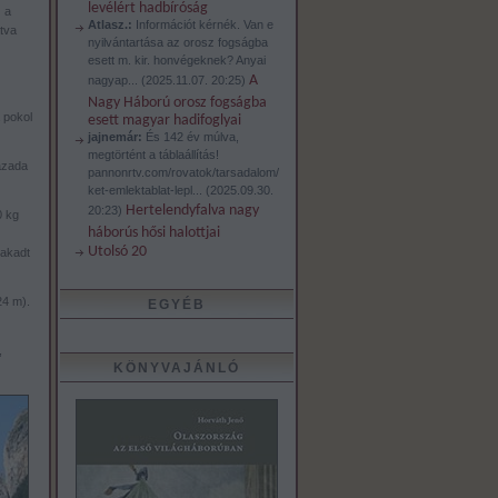
levélért hadbíróság
 a
Atlasz.:
Információt kérnék. Van e
tva
nyilvántartása az orosz fogságba
esett m. kir. honvégeknek? Anyai
A
nagyap...
(
2025.11.07. 20:25
)
Nagy Háború orosz fogságba
 pokol
esett magyar hadifoglyai
jajnemár:
És 142 év múlva,
megtörtént a táblaállítás!
zázada
pannonrtv.com/rovatok/tarsadalom/
ket-emlektablat-lepl...
(
2025.09.30.
Hertelendyfalva nagy
20:23
)
0 kg
háborús hősi halottjai
Utolsó 20
zakadt
24 m).
EGYÉB
,
KÖNYVAJÁNLÓ