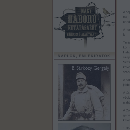
A he
m), 
csod
A heg
is.
Túrá
körn
Hábo
NAPLÓK, EMLÉKIRATOK
szép
Sett
kave
srap
A par
jobb
A túr
végig
újab
A Col
geri
kave
1915