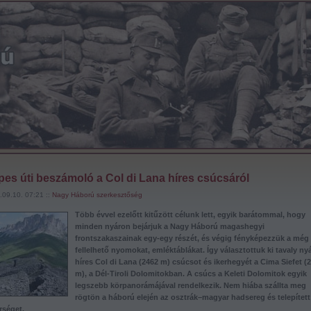
es úti beszámoló a Col di Lana híres csúcsáról
.09.10. 07:21 ::
Nagy Háború szerkesztőség
Több évvel ezelőtt kitűzött célunk lett, egyik barátommal, hogy
minden nyáron bejárjuk a Nagy Háború magashegyi
frontszakaszainak egy-egy részét, és végig fényképezzük a még
fellelhető nyomokat, emléktáblákat. Így választottuk ki tavaly ny
híres Col di Lana (2462 m) csúcsot és ikerhegyét a Cima Siefet (
m), a Dél-Tiroli Dolomitokban. A csúcs a Keleti Dolomitok egyik
legszebb körpanorámájával rendelkezik. Nem hiába szállta meg
rögtön a háború elején az osztrák–magyar hadsereg és telepített
rséget.