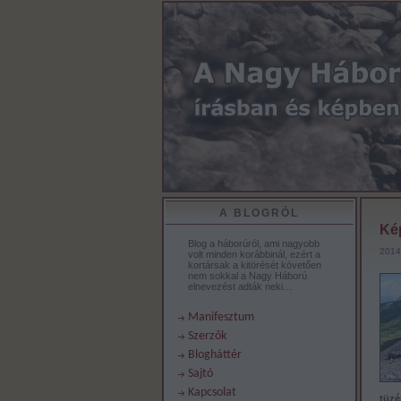
A BLOGRÓL
Kép
Blog a háborúról, ami nagyobb
2014
volt minden korábbinál, ezért a
kortársak a kitörését követően
nem sokkal a Nagy Háború
elnevezést adták neki…
Manifesztum
Szerzők
Blogháttér
Sajtó
Kapcsolat
tüzé