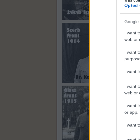
Opted 
Google 
I want t
web or d
I want t
purpose
I want 
I want t
web or d
I want t
or app.
I want t
I want t