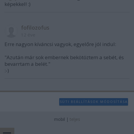
képekkel! :)
fofilozofus
12 éve
Erre nagyon kíváncsi vagyok, egyelőre jól indul:
"Azután már sok embernek bekötöztem a sebét, és
bevarrtam a belét."
:-)
SÜTI BEÁLLÍTÁSOK MÓDOSÍTÁSA
mobil
|
teljes