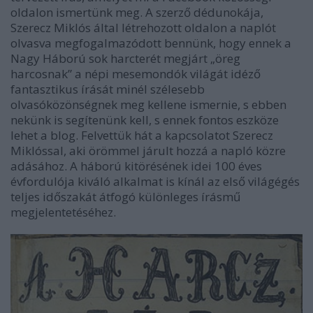
oldalon ismertünk meg. A szerző dédunokája,
Szerecz Miklós által létrehozott oldalon a naplót
olvasva megfogalmazódott bennünk, hogy ennek a
Nagy Háború sok harcterét megjárt „öreg
harcosnak” a népi mesemondók világát idéző
fantasztikus írását minél szélesebb
olvasóközönségnek meg kellene ismernie, s ebben
nekünk is segítenünk kell, s ennek fontos eszköze
lehet a blog. Felvettük hát a kapcsolatot Szerecz
Miklóssal, aki örömmel járult hozzá a napló közre
adásához. A háború kitörésének idei 100 éves
évfordulója kiváló alkalmat is kínál az első világégés
teljes időszakát átfogó különleges írásmű
megjelentetéséhez.