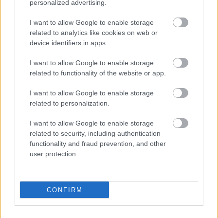
Háború Kutatásáért Közhasznú Alapítvány
personalized advertising.
támogatásával megkapta a napló teljes digitalizált
anyagát és Kovács György egyenesági
I want to allow Google to enable storage
leszármazottjaként a napló felhasználási jogát. A
related to analytics like cookies on web or
napló jelenlegi jelzete: Magyar Nemzeti Levéltár
device identifiers in apps.
Somogy Megyei Levéltára XV.26. Szigetvári Zrínyi
I want to allow Google to enable storage
Miklós Múzeum gyűjteménye. Kovács György
related to functionality of the website or app.
harctéri naplója (1914–1918).
I want to allow Google to enable storage
Következzen az 1875-ben a Somogy megyei
related to personalization.
Kastélyosdombón született, majd hamarosan
árvaságra jutott Kovács György naplója, aki a
I want to allow Google to enable storage
magyar királyi pécsi 19. majd a budapesti 30.
related to security, including authentication
honvéd gyalogezred katonájaként szolgálta végig a
functionality and fraud prevention, and other
világháborút.
user protection.
CONFIRM