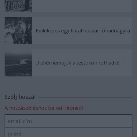
Emlékezés egy fiatal huszár főhadnagyra
„Fehérnemüjük a testükön rothad el…”
Szólj hozzá!
A hozzászóláshoz be kell lépned!