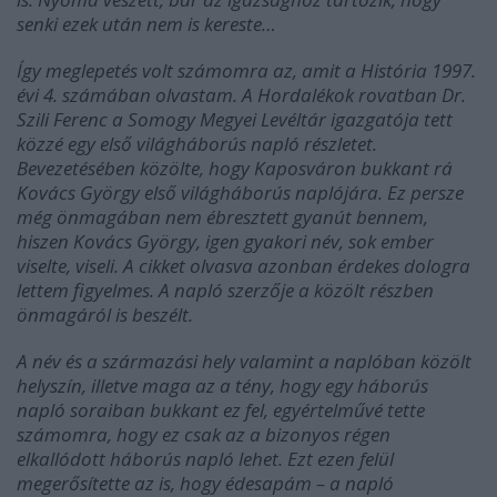
senki ezek után nem is kereste…
Így meglepetés volt számomra az, amit a História 1997.
évi 4. számában olvastam. A Hordalékok rovatban Dr.
Szili Ferenc a Somogy Megyei Levéltár igazgatója tett
közzé egy első világháborús napló részletet.
Bevezetésében közölte, hogy Kaposváron bukkant rá
Kovács György első világháborús naplójára. Ez persze
még önmagában nem ébresztett gyanút bennem,
hiszen Kovács György, igen gyakori név, sok ember
viselte, viseli. A cikket olvasva azonban érdekes dologra
lettem figyelmes. A napló szerzője a közölt részben
önmagáról is beszélt.
A név és a származási hely valamint a naplóban közölt
helyszín, illetve maga az a tény, hogy egy háborús
napló soraiban bukkant ez fel, egyértelművé tette
számomra, hogy ez csak az a bizonyos régen
elkallódott háborús napló lehet. Ezt ezen felül
megerősítette az is, hogy édesapám – a napló