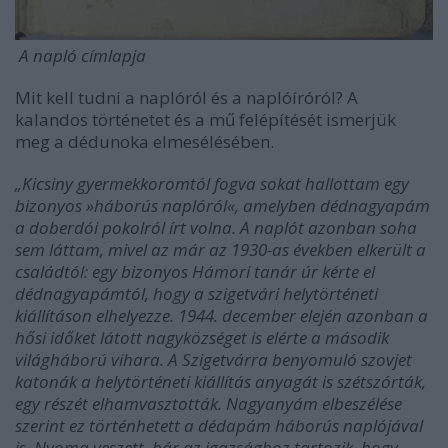
A napló címlapja
Mit kell tudni a naplóról és a naplóíróról? A
kalandos történetet és a mű felépítését ismerjük
meg a dédunoka elmesélésében.
„Kicsiny gyermekkoromtól fogva sokat hallottam egy
bizonyos »háborús naplóról«, amelyben dédnagyapám
a doberdói pokolról írt volna. A naplót azonban soha
sem láttam, mivel az már az 1930-as években elkerült a
családtól: egy bizonyos Hámori tanár úr kérte el
dédnagyapámtól, hogy a szigetvári helytörténeti
kiállításon elhelyezze. 1944. december elején azonban a
hősi időket látott nagyközséget is elérte a második
világháború vihara. A Szigetvárra benyomuló szovjet
katonák a helytörténeti kiállítás anyagát is szétszórták,
egy részét elhamvasztották. Nagyanyám elbeszélése
szerint ez történhetett a dédapám háborús naplójával
is. Nyoma veszett, bár az igazsághoz tartozik, hogy