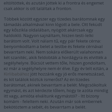
eltöltöttek, és azután jöttek ki a frontra és engemet
csak akkor is ott találtak a fronton.
Többek között egyszer egy tizedes barátomnak egy
támadás alkalmával kinn lógott a bele. Ott feküdt
egy kőszikla oldalában, nyögött akárcsak egy
haldokló. Nagyon sajnáltam, hiszen testi-lelki
barátom volt. Volt nálam tű, egy pár fekete cérna:
benyomkodtam a belet a testbe és fekete cérnával
bevarrtam neki. Nem sokára előkerült valahonnan
két szanitéc, akik feldobták a hordágyra és elvitték a
segélyhelyre. Búcsút vettem tőle, hiszen gondoltam,
ez már a segélyhelyre nem ér élve. Egy év telt eztán, a
Kirlibabához
jött hozzánk egy jó erős menetszázad,
és kit találok köztük ismerőst? Az én tizedes
barátomat, akinek bevarrtam a belét. Megcsókoltuk
egymást, és azt kérdezte tőlem, hogy te azóta mindig
itt vagy, amióta elváltunk egymástól? - Itt bizony
komám - feleltem neki. Azután már sok embernek
bekötöztem a sebét, és bevarrtam a belét.