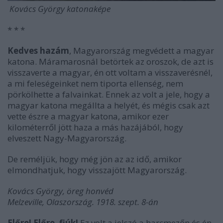
Kovács György katonaképe
* * *
Kedves hazám
, Magyarország megvédett a magyar
katona. Máramarosnál betörtek az oroszok, de azt is
visszaverte a magyar, én ott voltam a visszaverésnél,
a mi feleségeinket nem tiporta ellenség, nem
pörkölhette a falvainkat. Ennek az volt a jele, hogy a
magyar katona megállta a helyét, és mégis csak azt
vette észre a magyar katona, amikor ezer
kilométerről jött haza a más hazájából, hogy
elveszett Nagy-Magyarország.
De reméljük, hogy még jön az az idő, amikor
elmondhatjuk, hogy visszajött Magyarország.
Kovács György, öreg honvéd
Melzeville, Olaszország. 1918. szept. 8-án
Előre! Előre, fiúk!
Ez volt a jelszó a harcmezőn és én