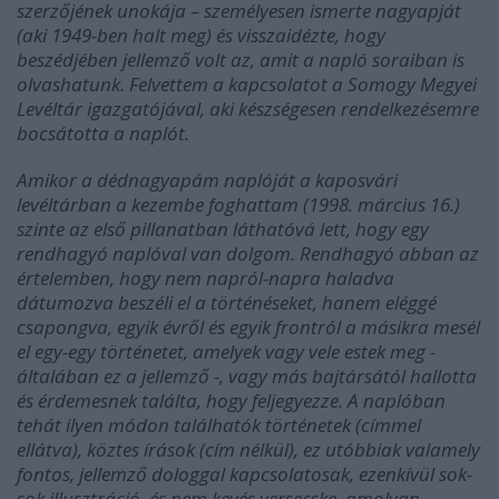
szerzőjének unokája – személyesen ismerte nagyapját
(aki 1949-ben halt meg) és visszaidézte, hogy
beszédjében jellemző volt az, amit a napló soraiban is
olvashatunk. Felvettem a kapcsolatot a Somogy Megyei
Levéltár igazgatójával, aki készségesen rendelkezésemre
bocsátotta a naplót.
Amikor a dédnagyapám naplóját a kaposvári
levéltárban a kezembe foghattam (1998. március 16.)
szinte az első pillanatban láthatóvá lett, hogy egy
rendhagyó naplóval van dolgom. Rendhagyó abban az
értelemben, hogy nem napról-napra haladva
dátumozva beszéli el a történéseket, hanem eléggé
csapongva, egyik évről és egyik frontról a másikra mesél
el egy-egy történetet, amelyek vagy vele estek meg -
általában ez a jellemző -, vagy más bajtársától hallotta
és érdemesnek találta, hogy feljegyezze. A naplóban
tehát ilyen módon találhatók történetek (címmel
ellátva), köztes írások (cím nélkül), ez utóbbiak valamely
fontos, jellemző dologgal kapcsolatosak, ezenkívül sok-
sok illusztráció, és nem kevés versecske, amolyan