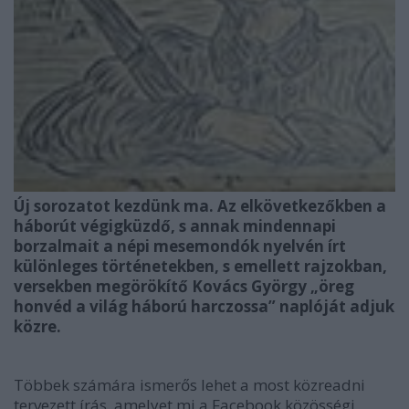
Új sorozatot kezdünk ma. Az elkövetkezőkben a
háborút végigküzdő, s annak mindennapi
borzalmait a népi mesemondók nyelvén írt
különleges történetekben, s emellett rajzokban,
versekben megörökítő Kovács György „öreg
honvéd a világ háború harczossa” naplóját adjuk
közre.
Többek számára ismerős lehet a most közreadni
tervezett írás, amelyet mi a Facebook közösségi