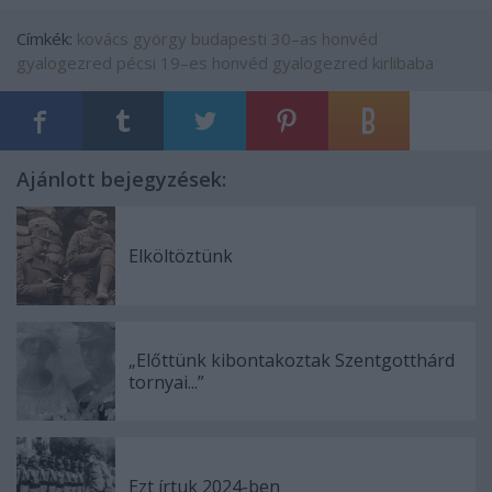
Címkék:
kovács györgy
budapesti 30–as honvéd
gyalogezred
pécsi 19–es honvéd gyalogezred
kirlibaba
Ajánlott bejegyzések:
Elköltöztünk
„Előttünk kibontakoztak Szentgotthárd
tornyai...”
Ezt írtuk 2024-ben