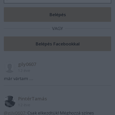
VAGY
gily0607
12 éve
már vártam ....
PintérTamás
12 éve
@gily0607
: Csak elkezdtük! Méghozzá színes