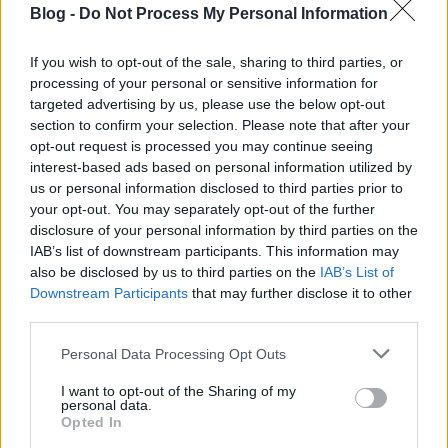
két kivételtől eltekintve -, valamint arról sem, hogy
Blog -
Do Not Process My Personal Information
miképpen mentette meg az életét egy kis kápolna fenn a
Doberdón, noha erről még egy ábrát is készített, sőt egy
If you wish to opt-out of the sale, sharing to third parties, or
bajtársát is elvitte oda, mikor a keleti frontról az olasz
processing of your personal or sensitive information for
frontra vezényelték hadosztályát. Ezekről a dolgokról
targeted advertising by us, please use the below opt-out
csak sejtéseink lehetnek. Az elbeszélések és a versek nagy
section to confirm your selection. Please note that after your
része – már amelyikről a dátumozás alapján
opt-out request is processed you may continue seeing
megállapítható – 1917–1918-ban lettek lejegyezve, és
interest-based ads based on personal information utilized by
jórészt ezen időszakból származó történeteket is
us or personal information disclosed to third parties prior to
tartalmaznak. Ez érdekes momentum, hiszen az író
your opt-out. You may separately opt-out of the further
maga utal rá, hogy már a háború kitörésének első
disclosure of your personal information by third parties on the
napjaiban bevonult. Az is látható viszont, hogy a rajzok
IAB’s list of downstream participants. This information may
egy része már 1914–1915-ben papírra került.
also be disclosed by us to third parties on the
IAB’s List of
Egyértelművé tehetjük tehát, hogy az író e naplót csak
Downstream Participants
that may further disclose it to other
később, valamikor 1917-től kezdte tudatosan
third parties.
egybeszerkeszteni és csak a háború befejezése után már
Please note that this website/app uses one or more Google
Personal Data Processing Opt Outs
otthon végezte el 1919-ben.”
services and may gather and store information including but
not limited to your visit or usage behaviour. You may click to
I want to opt-out of the Sharing of my
A napló oldalait az író nem számozta meg. A
personal data.
grant or deny consent to Google and its third-party tags to
levéltárban jelenleg az írásmű mellékletekkel
Opted In
use your data for below specified purposes in below Google
együttes teljes terjedelme 195 pagina. Kemény külső