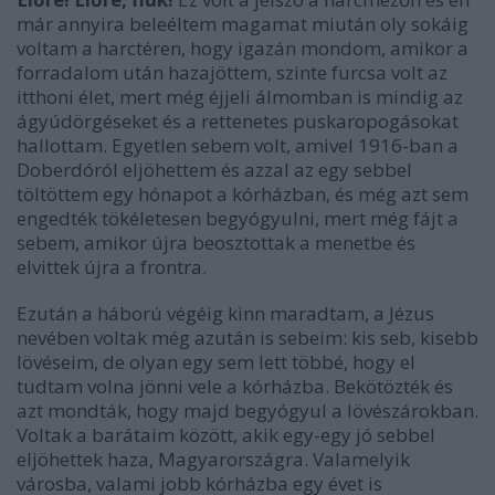
már annyira beleéltem magamat miután oly sokáig
voltam a harctéren, hogy igazán mondom, amikor a
forradalom után hazajöttem, szinte furcsa volt az
itthoni élet, mert még éjjeli álmomban is mindig az
ágyúdörgéseket és a rettenetes puskaropogásokat
hallottam. Egyetlen sebem volt, amivel 1916-ban a
Doberdóról eljöhettem és azzal az egy sebbel
töltöttem egy hónapot a kórházban, és még azt sem
engedték tökéletesen begyógyulni, mert még fájt a
sebem, amikor újra beosztottak a menetbe és
elvittek újra a frontra.
Ezután a háború végéig kinn maradtam, a Jézus
nevében voltak még azután is sebeim: kis seb, kisebb
lövéseim, de olyan egy sem lett többé, hogy el
tudtam volna jönni vele a kórházba. Bekötözték és
azt mondták, hogy majd begyógyul a lövészárokban.
Voltak a barátaim között, akik egy-egy jó sebbel
eljöhettek haza, Magyarországra. Valamelyik
városba, valami jobb kórházba egy évet is