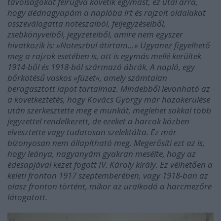
távolságokat felrúgva követik egymást, ez utal arra,
hogy dédnagyapám a naplóba írt és rajzolt oldalakat
összeválogatta noteszaiból, feljegyzéseiből,
zsebkönyveiből, jegyzeteiből, amire nem egyszer
hivatkozik is: »Noteszbul átirtam…« Ugyanez figyelhető
meg a rajzok esetében is, ott is egymás mellé kerültek
1914-ből és 1918-ból származó ábrák. A napló, egy
bőrkötésű vaskos »füzet«, amely számtalan
beragasztott lapot tartalmaz. Mindebből levonható az
a következtetés, hogy Kovács György már hazakerülése
után szerkesztette meg e munkát, meglehet sokkal több
jegyzettel rendelkezett, de ezeket a harcok közben
elvesztette vagy tudatosan szelektálta. Ez már
bizonyosan nem állapítható meg. Megerősíti ezt az is,
hogy leánya, nagyanyám gyakran mesélte, hogy az
édesapjával kezet fogott IV. Károly király. Ez vélhetően a
keleti fronton 1917 szeptemberében, vagy 1918-ban az
olasz fronton történt, mikor az uralkodó a harcmezőre
látogatott.