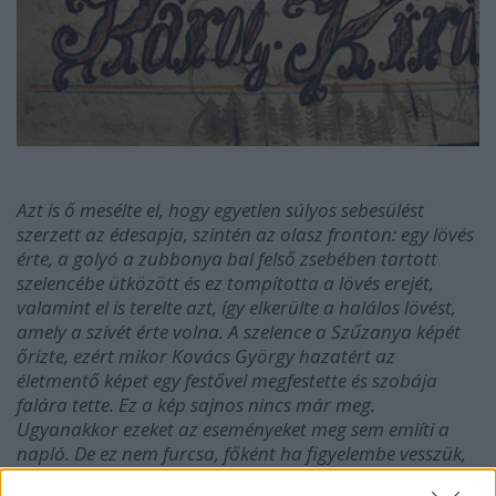
Azt is ő mesélte el, hogy egyetlen súlyos sebesülést
szerzett az édesapja, szintén az olasz fronton: egy lövés
érte, a golyó a zubbonya bal felső zsebében tartott
szelencébe ütközött és ez tompította a lövés erejét,
valamint el is terelte azt, így elkerülte a halálos lövést,
amely a szívét érte volna. A szelence a Szűzanya képét
őrizte, ezért mikor Kovács György hazatért az
életmentő képet egy festővel megfestette és szobája
falára tette. Ez a kép sajnos nincs már meg.
Ugyanakkor ezeket az eseményeket meg sem említi a
napló. De ez nem furcsa, főként ha figyelembe vesszük,
hogy nem beszél a kitüntetéseinek körülményeiről sem -