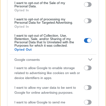
consent section.
I want to opt-out of the Sale of my
borítás fedi, amelyre belülről egy iktatási szám van
Personal Data.
felírva: 58.259.1. Ezt vélhetően a szigetvári
Opted In
helytörténeti gyűjteményben írták fel rá, alatta
kézzel írva olvasható: Kovács György ajándéka.
I want to opt-out of processing my
Personal Data for Targeted Advertising.
Opted In
Az egész munka kézírással készült, a cirádás betűk
nem nehezítik az olvasást, sokkal inkább a maitól
I want to opt-out of Collection, Use,
Retention, Sale, and/or Sharing of my
nagyon eltérő, s már akkor is hibás helyesírással írt
Personal Data that Is Unrelated with the
szavak és az, hogy az írója semmiféle központozást,
Purposes for which it was collected.
Opted Out
írásjelet nem alkalmazott.
Google consents
A napló közreadásakor arra törekedtünk, hogy
könnyen olvasható legyen, ezért a helyesírást
I want to allow Google to enable storage
javítottuk, a szöveget központoztuk, de a szavakon, a
related to advertising like cookies on web or
mondatokon, azok sorrendjén semmit sem
device identifiers in apps.
változtattunk.
I want to allow my user data to be sent to
A napló, mivel azt az írója egy „közgyűjteménynek”
Google for online advertising purposes.
ajánlotta fel, továbbra is a levéltárban maradt, bárki
számára hozzáférhető. Szerecz Miklós a Nagy
I want to allow Google to send me