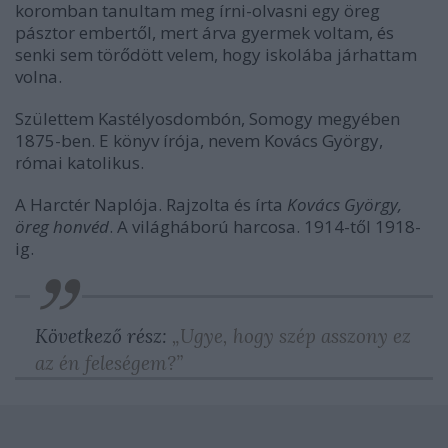
koromban tanultam meg írni-olvasni egy öreg
pásztor embertől, mert árva gyermek voltam, és
senki sem törődött velem, hogy iskolába járhattam
volna.
Születtem Kastélyosdombón, Somogy megyében
1875-ben. E könyv írója, nevem Kovács György,
római katolikus.
A Harctér Naplója. Rajzolta és írta
Kovács György,
öreg honvéd
. A világháború harcosa. 1914-től 1918-
ig.
Következő rész:
„Ugye, hogy szép asszony ez
az én feleségem?”